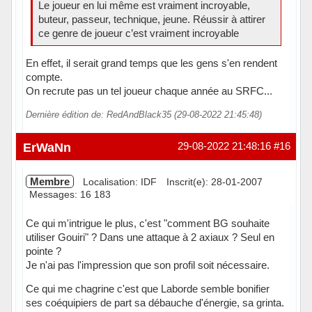
Le joueur en lui même est vraiment incroyable,
buteur, passeur, technique, jeune. Réussir à attirer
ce genre de joueur c’est vraiment incroyable
En effet, il serait grand temps que les gens s'en rendent
compte.
On recrute pas un tel joueur chaque année au SRFC...
Dernière édition de: RedAndBlack35 (29-08-2022 21:45:48)
Hors ligne
ErWaNn
29-08-2022 21:48:16
#16
Membre
Localisation: IDF
Inscrit(e): 28-01-2007
Messages: 16 183
Ce qui m'intrigue le plus, c'est "comment BG souhaite
utiliser Gouiri" ? Dans une attaque à 2 axiaux ? Seul en
pointe ?
Je n'ai pas l'impression que son profil soit nécessaire.
Ce qui me chagrine c'est que Laborde semble bonifier
ses coéquipiers de part sa débauche d'énergie, sa grinta.