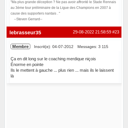
"Ma plus grande déception ? Ne pas avoir affronté le Stade Rennais
au 3ème tour préliminaire de la Ligue des Champions en 2007 à
cause des supporters nantais . "
--Steven Gerrard--
Hors ligne
lebrasseur35
29-08-2022 21:58:59
#23
Membre
Inscrit(e): 04-07-2012
Messages: 3 115
Ça en dit long sur le coaching merdique niçois
Énorme en pointe
Ils le mettent à gauche ... plus rien ... mais ils le laissent
là
Hors ligne