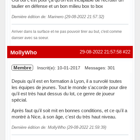
taulier en défense et un bon milieu box to box
Dernière édition de: Marinero (29-08-2022 21:57:32)
Arriver dans la surface et ne pas pouvoir tirer au but, c'est comme
danser avec sa soeur.
Hors ligne
MollyWho
29-08-2022 21:57:58
#22
Membre
Inscrit(e): 10-01-2017
Messages: 301
Depuis qu'il est en formation à Lyon, il a survolé toutes
les équipes de jeunes. Tout le monde s'accorde pour dire
qu'il est très haut dessus du lot, ce genre de joueur
spécial.
Après faut qu'il soit mit en bonnes conditions, et ce qu'il a
montré à Nice, à son âge, c'est du très haut niveau.
Dernière édition de: MollyWho (29-08-2022 21:59:39)