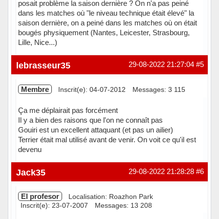
posait problème la saison dernière ? On n'a pas peiné
dans les matches où "le niveau technique était élevé" la
saison dernière, on a peiné dans les matches où on était
bougés physiquement (Nantes, Leicester, Strasbourg,
Lille, Nice...)
Hors ligne
lebrasseur35
29-08-2022 21:27:04
#5
Membre
Inscrit(e): 04-07-2012
Messages: 3 115
Ça me déplairait pas forcément
Il y a bien des raisons que l'on ne connaît pas
Gouiri est un excellent attaquant (et pas un ailier)
Terrier était mal utilisé avant de venir. On voit ce qu'il est
devenu
Hors ligne
Jack35
29-08-2022 21:28:28
#6
El profesor
Localisation: Roazhon Park
Inscrit(e): 23-07-2007
Messages: 13 208