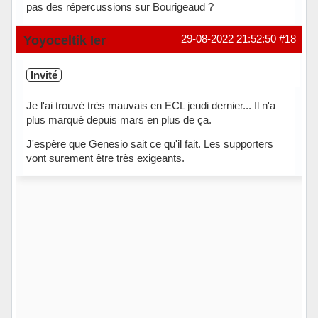
pas des répercussions sur Bourigeaud ?
Hors ligne
Yoyoceltik Ier
29-08-2022 21:52:50
#18
Invité
Je l'ai trouvé très mauvais en ECL jeudi dernier... Il n'a
plus marqué depuis mars en plus de ça.
J'espère que Genesio sait ce qu'il fait. Les supporters
vont surement être très exigeants.