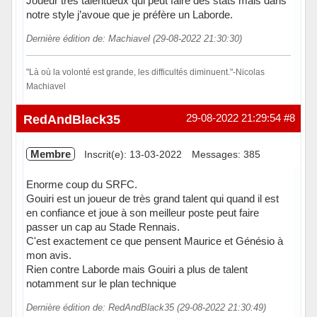
Joueur très talentueux qui peut faire des stats mais dans
notre style j’avoue que je préfère un Laborde.
Dernière édition de: Machiavel (29-08-2022 21:30:30)
"Là où la volonté est grande, les difficultés diminuent."-Nicolas
Machiavel
Hors ligne
RedAndBlack35
29-08-2022 21:29:54
#8
Membre
Inscrit(e): 13-03-2022
Messages: 385
Enorme coup du SRFC.
Gouiri est un joueur de très grand talent qui quand il est
en confiance et joue à son meilleur poste peut faire
passer un cap au Stade Rennais.
C'est exactement ce que pensent Maurice et Génésio à
mon avis.
Rien contre Laborde mais Gouiri a plus de talent
notamment sur le plan technique
Dernière édition de: RedAndBlack35 (29-08-2022 21:30:49)