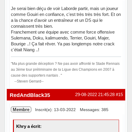
Je serai bien déçu de voir Laborde partir, mais un joueur
comme Gouiri en confiance, c'est très très très fort. Et on
a la chance d'avoir un entraîneur et un DS qui le
connaissent très bien.
Franchement une équipe avec comme force offensive
Sulemana, Doku, kalimuendo, Terrier, Gouiri, Majer,
Bourige ..! Ça fait rêver. Ya pas longtemps notre crack
c'était Niang ..!
"Ma plus grande déception ? Ne pas avoir affronté le Stade Rennais
au 3ème tour préliminaire de la Ligue des Champions en 2007 à
cause des supporters nantais . "
--Steven Gerrard--
Hors ligne
RedAndBlack35
29-08-2022 21:45:28
#15
Membre
Inscrit(e): 13-03-2022
Messages: 385
Khry a écrit: