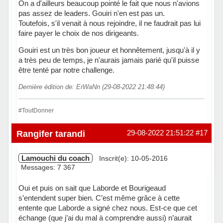
On a d'ailleurs beaucoup pointé le fait que nous n'avions
pas assez de leaders. Gouiri n'en est pas un.
Toutefois, s'il venait à nous rejoindre, il ne faudrait pas lui
faire payer le choix de nos dirigeants.
Gouiri est un très bon joueur et honnêtement, jusqu'à il y
a très peu de temps, je n'aurais jamais parié qu'il puisse
être tenté par notre challenge.
Dernière édition de: ErWaNn (29-08-2022 21:48:44)
#ToutDonner
Hors ligne
Rangifer tarandi
29-08-2022 21:51:22
#17
Lamouchi du coach
Inscrit(e): 10-05-2016
Messages: 7 367
Oui et puis on sait que Laborde et Bourigeaud
s’entendent super bien. C’est même grâce à cette
entente que Laborde a signé chez nous. Est-ce que cet
échange (que j’ai du mal à comprendre aussi) n’aurait