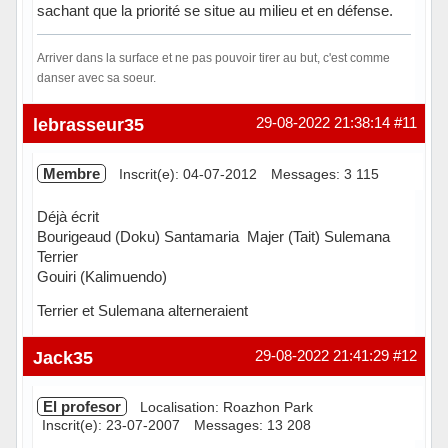
sachant que la priorité se situe au milieu et en défense.
Arriver dans la surface et ne pas pouvoir tirer au but, c'est comme
danser avec sa soeur.
Hors ligne
lebrasseur35
29-08-2022 21:38:14
#11
Membre
Inscrit(e): 04-07-2012
Messages: 3 115
Déjà écrit
Bourigeaud (Doku) Santamaria Majer (Tait) Sulemana
Terrier
Gouiri (Kalimuendo)
Terrier et Sulemana alterneraient
Hors ligne
Jack35
29-08-2022 21:41:29
#12
El profesor
Localisation: Roazhon Park
Inscrit(e): 23-07-2007
Messages: 13 208