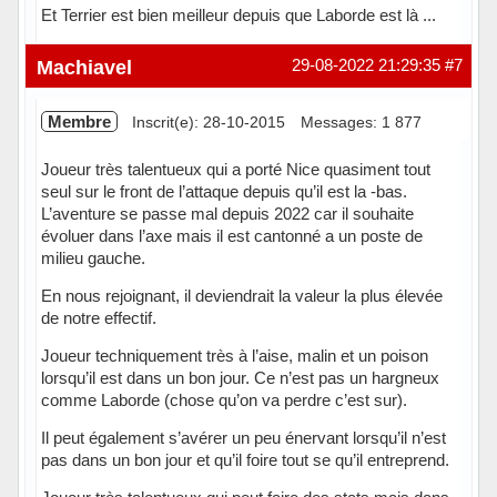
Et Terrier est bien meilleur depuis que Laborde est là ...
Hors ligne
Machiavel
29-08-2022 21:29:35
#7
Membre
Inscrit(e): 28-10-2015
Messages: 1 877
Joueur très talentueux qui a porté Nice quasiment tout
seul sur le front de l’attaque depuis qu’il est la -bas.
L’aventure se passe mal depuis 2022 car il souhaite
évoluer dans l’axe mais il est cantonné a un poste de
milieu gauche.
En nous rejoignant, il deviendrait la valeur la plus élevée
de notre effectif.
Joueur techniquement très à l’aise, malin et un poison
lorsqu’il est dans un bon jour. Ce n’est pas un hargneux
comme Laborde (chose qu’on va perdre c’est sur).
Il peut également s’avérer un peu énervant lorsqu’il n’est
pas dans un bon jour et qu’il foire tout se qu’il entreprend.