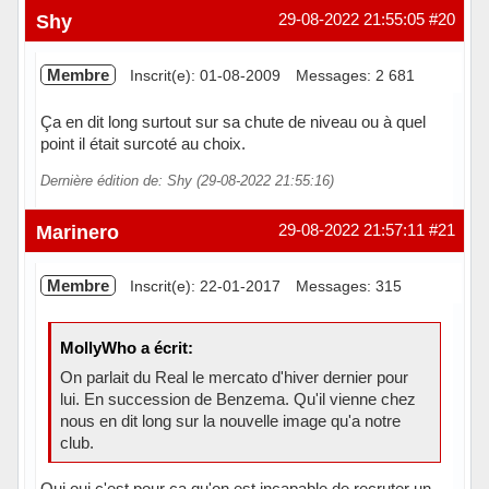
Hors ligne
Shy
29-08-2022 21:55:05
#20
Membre
Inscrit(e): 01-08-2009
Messages: 2 681
Ça en dit long surtout sur sa chute de niveau ou à quel
point il était surcoté au choix.
Dernière édition de: Shy (29-08-2022 21:55:16)
Hors ligne
Marinero
29-08-2022 21:57:11
#21
Membre
Inscrit(e): 22-01-2017
Messages: 315
MollyWho a écrit:
On parlait du Real le mercato d'hiver dernier pour
lui. En succession de Benzema. Qu'il vienne chez
nous en dit long sur la nouvelle image qu'a notre
club.
Oui oui c'est pour ça qu'on est incapable de recruter un