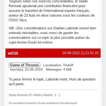
Toujours selon ces sources concordantes, le Stade
Rennais ajouterait une contribution financière pour
assurer le transfert de l’international espoirs français,
auteur de 22 buts en deux saisons sous les couleurs de
l’OGC Nice.
NB : Des considérations sur Gaétan Laborde seront bien
entendu inévitables, mais merci de garder les
conversations sur ce topic le plus possible autour du
sujet Amine Gouiri lui-même.
Hors ligne
wil35
29-08-2022 21:21:51
#2
Game of Thrones
Localisation: Tinduff
Inscrit(e): 01-05-2010
Messages: 4 686
Tu peux fermer le topic, Laborde reste. Hors de question
qu’il parte.
Stade Rennais FC-Atlético Madrid : 1 - 1
Un excellent souvenir et une ambiance monstrueuse!