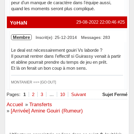
peur d'un manque de caractère dans l'équipe aussi,
quand les moments seront plus compliqué.
Hors ligne
YoHaN
29-08-2022 22:00:46
#25
Membre
Inscrit(e): 25-12-2014
Messages: 283
Le deal est nécessairement gouiri Vs laborde ?
Il pourrait rentrer dans l’effectif si Guirassy venait à partir
et abline pourrait prendre du temps de jeu en prêt.
Et là on ferait un bon coup à mon sens.
MONTANIER ==> [GO OUT]
Hors ligne
Pages:
1
2
3
…
10
Suivant
Sujet Fermé
Accueil
»
Transferts
»
[Arrivée] Amine Gouiri (Rumeur)