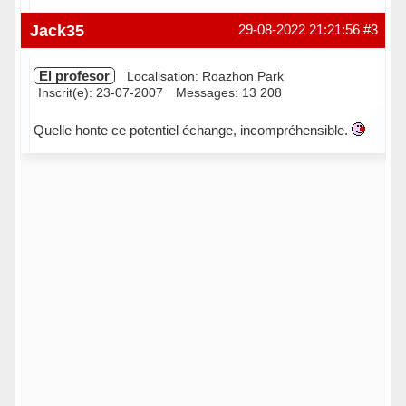
Hors ligne
Jack35
29-08-2022 21:21:56
#3
El profesor
Localisation: Roazhon Park
Inscrit(e): 23-07-2007
Messages: 13 208
Quelle honte ce potentiel échange, incompréhensible.
Hors ligne