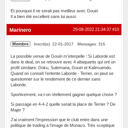
Et pourquoi il ne serait pas meilleur avec Gouiri
Il a bien été excellent sans lui aussi
Hors ligne
Marinero
29-08-2022 21:34:37
#10
Membre
Inscrit(e): 22-01-2017
Messages: 315
La possible venue de Gouiri m'interpelle : Si Laborde est
dans le deal, on se retrouve avec 4 attaquants qui ont un
profil similaire. Doku, Sulemana, Gouiri et Kalimuendo.
Quand on connaît l'entente Laborde - Terrier, on peut se
questionner sur le rendement de ce dernier sans
Laborde.
Sportivement, va t-on réellement gagner quelque chose ?
Si passage en 4-4-2 quelle serait la place de Terrier ? De
Majer ?
J'ai vraiment l'impression que le club entre dans une
politique de trading à l'image de Monaco. Très sceptique