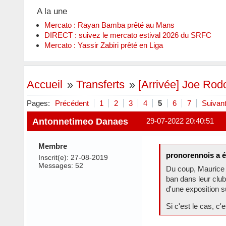
A la une
Mercato : Rayan Bamba prêté au Mans
DIRECT : suivez le mercato estival 2026 du SRFC
Mercato : Yassir Zabiri prêté en Liga
Accueil
»
Transferts
»
[Arrivée] Joe Rodo
Pages:
Précédent
1
2
3
4
5
6
7
Suivan
Antonnetimeo Danaes
29-07-2022 20:40:51
Membre
pronorennois a é
Inscrit(e): 27-08-2019
Messages: 52
Du coup, Maurice n
ban dans leur club
d'une exposition s
Si c'est le cas, c'e