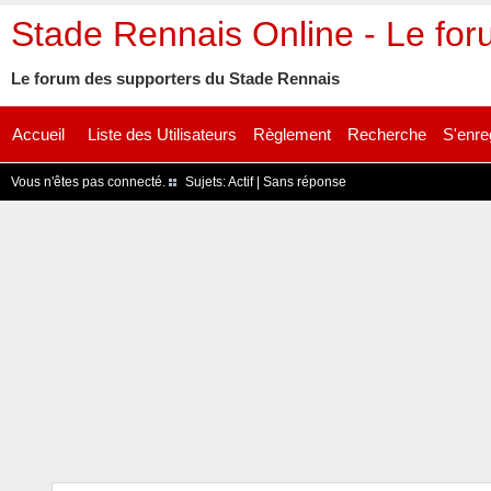
Stade Rennais Online - Le fo
Le forum des supporters du Stade Rennais
Accueil
Liste des Utilisateurs
Règlement
Recherche
S'enre
Vous n'êtes pas connecté.
Sujets:
Actif
|
Sans réponse