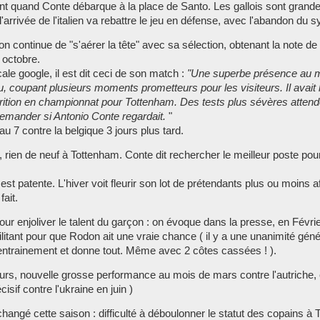
ient quand Conte débarque à la place de Santo. Les gallois sont gra
l'arrivée de l'italien va rebattre le jeu en défense, avec l'abandon du
n continue de "s'aérer la tête" avec sa sélection, obtenant la note de
n octobre.
ale google, il est dit ceci de son match :
"Une superbe présence au mil
e jeu, coupant plusieurs moments prometteurs pour les visiteurs. Il avai
rition en championnat pour Tottenham. Des tests plus sévères atten
 demander si Antonio Conte regardait.
"
au 7 contre la belgique 3 jours plus tard.
ien de neuf à Tottenham. Conte dit rechercher le meilleur poste pour
st patente. L'hiver voit fleurir son lot de prétendants plus ou moins af
fait.
pour enjoliver le talent du garçon : on évoque dans la presse, en Févr
litant pour que Rodon ait une vraie chance ( il y a une unanimité gé
'entrainement et donne tout. Même avec 2 côtes cassées ! ).
ours, nouvelle grosse performance au mois de mars contre l'autriche, 
isif contre l'ukraine en juin )
hangé cette saison : difficulté à déboulonner le statut des copains à T