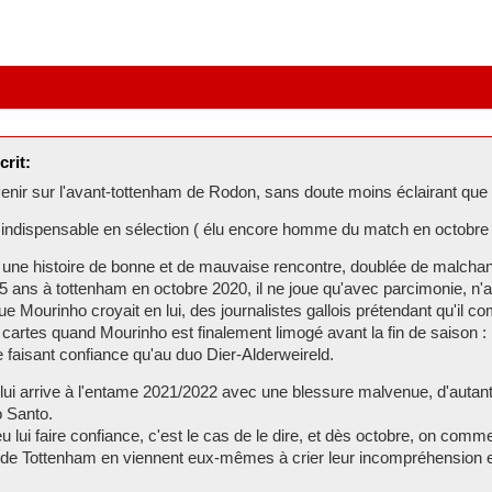
crit:
enir sur l'avant-tottenham de Rodon, sans doute moins éclairant que 
est indispensable en sélection ( élu encore homme du match en octobre 2
t une histoire de bonne et de mauvaise rencontre, doublée de malcha
5 ans à tottenham en octobre 2020, il ne joue qu'avec parcimonie, n'a
e Mourinho croyait en lui, des journalistes gallois prétendant qu'il 
 cartes quand Mourinho est finalement limogé avant la fin de saison :
e faisant confiance qu'au duo Dier-Alderweireld.
 lui arrive à l'entame 2021/2022 avec une blessure malvenue, d'autant
o Santo.
u lui faire confiance, c'est le cas de le dire, et dès octobre, on co
s de Tottenham en viennent eux-mêmes à crier leur incompréhension et