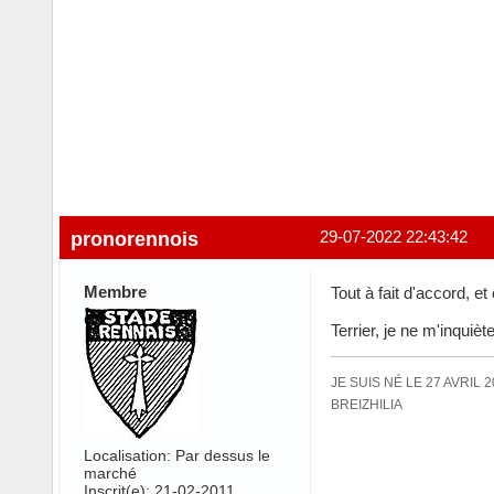
pronorennois
29-07-2022 22:43:42
Membre
Tout à fait d'accord, et
Terrier, je ne m'inquièt
JE SUIS NÉ LE 27 AVRIL 
BREIZHILIA
Localisation: Par dessus le
marché
Inscrit(e): 21-02-2011