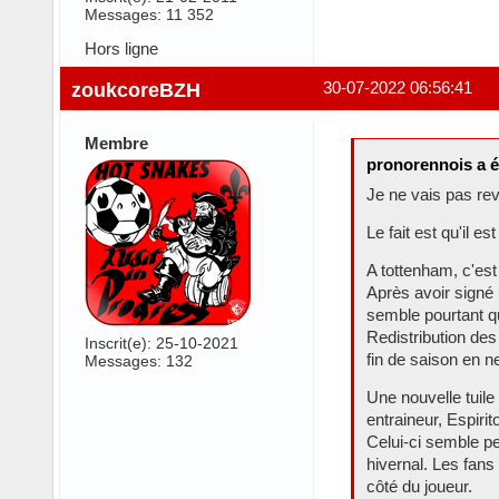
Messages: 11 352
Hors ligne
zoukcoreBZH
30-07-2022 06:56:41
Membre
pronorennois a é
Je ne vais pas rev
Le fait est qu'il 
A tottenham, c'es
Après avoir signé 
semble pourtant qu
Redistribution des
Inscrit(e): 25-10-2021
fin de saison en n
Messages: 132
Une nouvelle tuile
entraineur, Espirit
Celui-ci semble pe
hivernal. Les fan
côté du joueur.