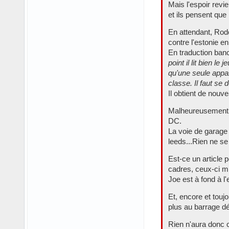
Mais l'espoir rev
et ils pensent que 
En attendant, Rodo
contre l'estonie e
En traduction banc
point il lit bien l
qu'une seule appa
classe. Il faut se
Il obtient de nouve
Malheureusement, r
DC.
La voie de garage e
leeds...Rien ne se 
Est-ce un article 
cadres, ceux-ci mi
Joe est à fond à l
Et, encore et touj
plus au barrage déc
Rien n'aura donc c