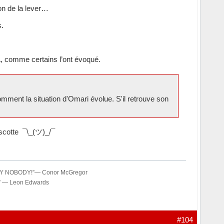
on de la lever…
s.
A, comme certains l’ont évoqué.
omment la situation d'Omari évolue. S'il retrouve son
mascotte ¯\_(ツ)_/¯
OLUTELY NOBODY!”― Conor McGregor
t…” ― Leon Edwards
#104