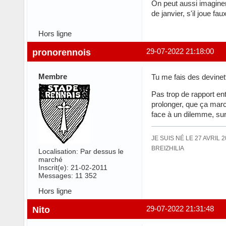
On peut aussi imaginer
de janvier, s'il joue fa
Hors ligne
pronorennois
29-07-2022 21:18:00
Membre
Tu me fais des devine
Pas trop de rapport ent
prolonger, que ça march
face à un dilemme, sur
JE SUIS NÉ LE 27 AVRIL 
BREIZHILIA
Localisation: Par dessus le
marché
Inscrit(e): 21-02-2011
Messages: 11 352
Hors ligne
Nito
29-07-2022 21:31:48