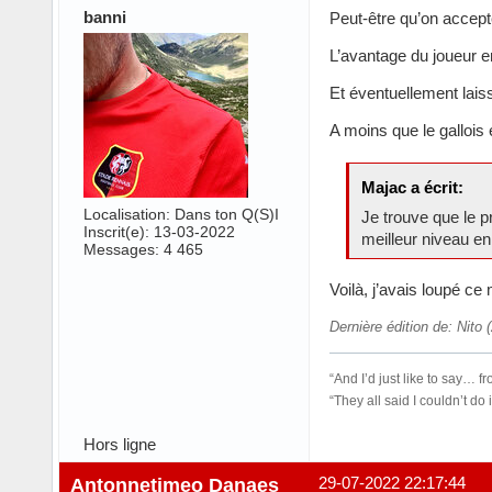
banni
Peut-être qu’on accept
L’avantage du joueur en
Et éventuellement laiss
A moins que le gallois
Majac a écrit:
Localisation: Dans ton Q(S)I
Je trouve que le p
Inscrit(e): 13-03-2022
meilleur niveau en
Messages: 4 465
Voilà, j’avais loupé ce
Dernière édition de: Nito
“And I’d just like to say…
“They all said I couldn’t 
Hors ligne
Antonnetimeo Danaes
29-07-2022 22:17:44