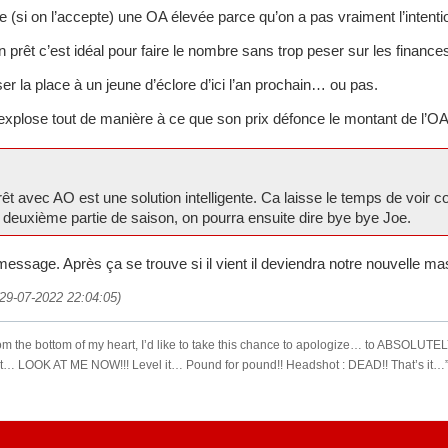
e (si on l’accepte) une OA élevée parce qu’on a pas vraiment l’intenti
 prêt c’est idéal pour faire le nombre sans trop peser sur les finance
er la place à un jeune d’éclore d’ici l’an prochain… ou pas.
 explose tout de manière à ce que son prix défonce le montant de l’O
rêt avec AO est une solution intelligente. Ca laisse le temps de voir c
 deuxième partie de saison, on pourra ensuite dire bye bye Joe.
 message. Après ça se trouve si il vient il deviendra notre nouvelle 
 (29-07-2022 22:04:05)
 from the bottom of my heart, I’d like to take this chance to apologize… to ABS
do it… LOOK AT ME NOW!!! Level it… Pound for pound!! Headshot : DEAD!! That’s i