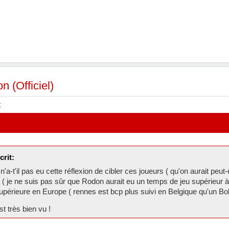
n (Officiel)
t
crit:
'a-t'il pas eu cette réflexion de cibler ces joueurs ( qu'on aurait peu
 ( je ne suis pas sûr que Rodon aurait eu un temps de jeu supérieur à to
upérieure en Europe ( rennes est bcp plus suivi en Belgique qu'un Bo
st très bien vu !