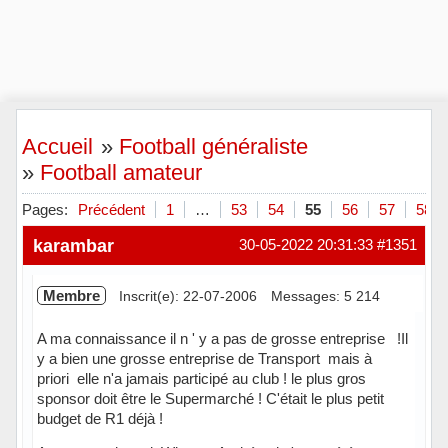
Accueil
»
Football généraliste
»
Football amateur
Pages:
Précédent
1
…
53
54
55
56
57
58
karambar
30-05-2022 20:31:33
#1351
Membre
Inscrit(e): 22-07-2006
Messages: 5 214
A ma connaissance il n ' y a pas de grosse entreprise !Il
y a bien une grosse entreprise de Transport mais à
priori elle n'a jamais participé au club ! le plus gros
sponsor doit être le Supermarché ! C'était le plus petit
budget de R1 déjà !