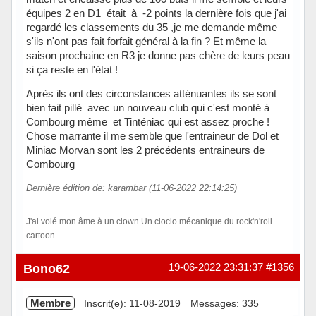
équipes 2 en D1 était à -2 points la dernière fois que j'ai
regardé les classements du 35 ,je me demande même
s'ils n'ont pas fait forfait général à la fin ? Et même la
saison prochaine en R3 je donne pas chère de leurs peau
si ça reste en l'état !
Après ils ont des circonstances atténuantes ils se sont
bien fait pillé avec un nouveau club qui c'est monté à
Combourg même et Tinténiac qui est assez proche !
Chose marrante il me semble que l'entraineur de Dol et
Miniac Morvan sont les 2 précédents entraineurs de
Combourg
Dernière édition de: karambar (11-06-2022 22:14:25)
J'ai volé mon âme à un clown Un cloclo mécanique du rock'n'roll
cartoon
Hors ligne
Bono62
19-06-2022 23:31:37
#1356
Membre
Inscrit(e): 11-08-2019
Messages: 335