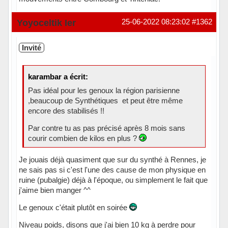
Hors ligne
Yoyoceltik Ier
25-06-2022 08:23:02
#1362
Invité
karambar a écrit:
Pas idéal pour les genoux la région parisienne
,beaucoup de Synthétiques et peut être même
encore des stabilisés !!
Par contre tu as pas précisé après 8 mois sans
courir combien de kilos en plus ?
Je jouais déjà quasiment que sur du synthé à Rennes, je
ne sais pas si c'est l'une des cause de mon physique en
ruine (pubalgie) déjà à l'époque, ou simplement le fait que
j'aime bien manger ^^
Le genoux c'était plutôt en soirée
Niveau poids, disons que j'ai bien 10 kg à perdre pour