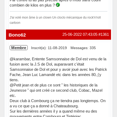
combien de kilos en plus ?
J'ai volé mon âme à un clown Un cloclo mécanique du rock'n'roll
cartoon
Hors ligne
Bono62
25-06-2022 07:43:05
#1361
Membre
Inscrit(e): 11-08-2019
Messages: 335
@karambar, Entente Samsonnaise de Dol est venu de la
fusion avec la J.S de Dol, auparavant c'était
Samsonnaise de Dol et pour y avoir joué avec les Patrick
Fache, Jean Luc Lamandé etc dans les années 80, j'y
tiens.
@Petit jean et de plus ce sont " les historiques de la
Jeunesse " qui ont créé ce second club, Cobac, Mazel
etc.
Deux club à Combourg ça ne tiendra pas longtemps. On
a vu ce que ça a donné à Chateaubourg.
Sur les dernières années il y a quand même eu des
mouvements entre Combourg et Tinténiac.