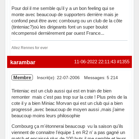
Pour dol il me semble qu'il y a un bon feeling qui se
monte avec beaucoup de supporters derrière mais je
confond peut être avec combourg ou un club de la côte
(tinteniac?)où les dirigeants font un super boulot
récompensé dernièrement par ouest France...
Allez Rennes for ever
Hors ligne
karambar
11-06-2022 22:11:43
#1355
Membre
Inscrit(e): 22-07-2006
Messages: 5 214
Tinteniac est un club aussi qui est en train de bien
remonter mais c'est pas trop sur la cote ! Plus près de la
cote il y a bien Miniac Morvan qui est un club qui a bien
progressé ,avec beaucoup de moyen aussi ,mais j'aime
beaucoup moins leurs philosophie
Combourg ça m'étonnerai beaucoup vu la saison qu'ils
viennent de connaitre l'équipe 1 en R2 n' a pas gagné un
match et encaissé plus de 100 buts il me semble et leurs