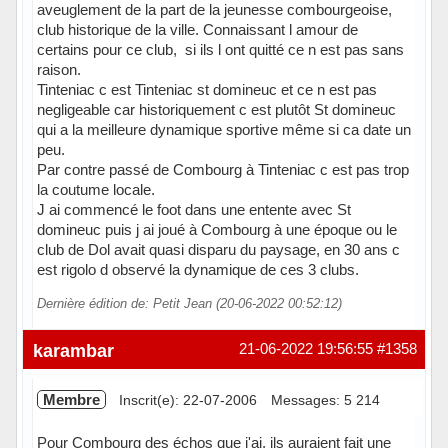
aveuglement de la part de la jeunesse combourgeoise,
club historique de la ville. Connaissant l amour de
certains pour ce club, si ils l ont quitté ce n est pas sans
raison.
Tinteniac c est Tinteniac st domineuc et ce n est pas
negligeable car historiquement c est plutôt St domineuc
qui a la meilleure dynamique sportive même si ca date un
peu.
Par contre passé de Combourg à Tinteniac c est pas trop
la coutume locale.
J ai commencé le foot dans une entente avec St
domineuc puis j ai joué à Combourg à une époque ou le
club de Dol avait quasi disparu du paysage, en 30 ans c
est rigolo d observé la dynamique de ces 3 clubs.
Dernière édition de: Petit Jean (20-06-2022 00:52:12)
karambar
21-06-2022 19:56:55
#1358
Membre
Inscrit(e): 22-07-2006
Messages: 5 214
Pour Combourg des échos que j'ai, ils auraient fait une