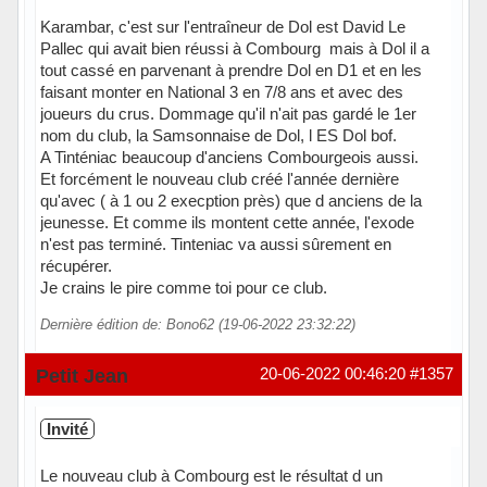
Karambar, c'est sur l'entraîneur de Dol est David Le
Pallec qui avait bien réussi à Combourg mais à Dol il a
tout cassé en parvenant à prendre Dol en D1 et en les
faisant monter en National 3 en 7/8 ans et avec des
joueurs du crus. Dommage qu'il n'ait pas gardé le 1er
nom du club, la Samsonnaise de Dol, l ES Dol bof.
A Tinténiac beaucoup d'anciens Combourgeois aussi.
Et forcément le nouveau club créé l'année dernière
qu'avec ( à 1 ou 2 execption près) que d anciens de la
jeunesse. Et comme ils montent cette année, l'exode
n'est pas terminé. Tinteniac va aussi sûrement en
récupérer.
Je crains le pire comme toi pour ce club.
Dernière édition de: Bono62 (19-06-2022 23:32:22)
Hors ligne
Petit Jean
20-06-2022 00:46:20
#1357
Invité
Le nouveau club à Combourg est le résultat d un