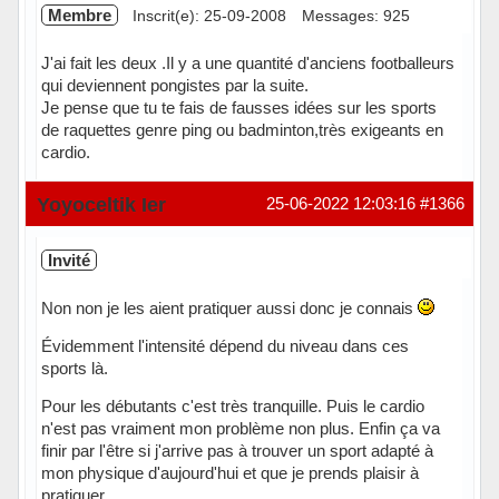
Membre
Inscrit(e): 25-09-2008
Messages: 925
J'ai fait les deux .Il y a une quantité d'anciens footballeurs
qui deviennent pongistes par la suite.
Je pense que tu te fais de fausses idées sur les sports
de raquettes genre ping ou badminton,très exigeants en
cardio.
Hors ligne
Yoyoceltik Ier
25-06-2022 12:03:16
#1366
Invité
Non non je les aient pratiquer aussi donc je connais
Évidemment l'intensité dépend du niveau dans ces
sports là.
Pour les débutants c'est très tranquille. Puis le cardio
n'est pas vraiment mon problème non plus. Enfin ça va
finir par l'être si j'arrive pas à trouver un sport adapté à
mon physique d'aujourd'hui et que je prends plaisir à
pratiquer.