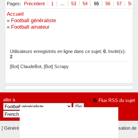
Hors ligne
Pages:
Précédent
1
…
53
54
55
56
57
58
Accueil
»
Football généraliste
»
Football amateur
Utilisateurs enregistrés en ligne dans ce sujet:
0
, Invité(s):
2
[Bot] ClaudeBot,
[Bot] Scrapy
aller à
Flux RSS du sujet
[ Généré en 0.040 secondes, 10 requêtes exécutées - Utilisation de
la mémoire: 716.42 KiO (Pic : 752.95 KiO) ]