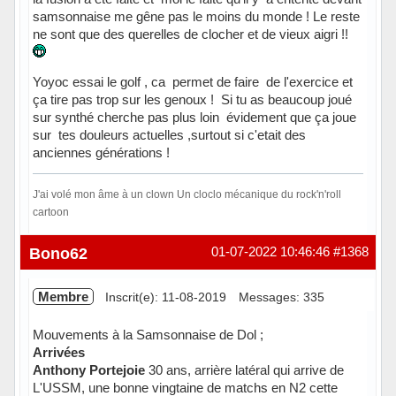
samsonnaise me gêne pas le moins du monde ! Le reste
ne sont que des querelles de clocher et de vieux aigri !!
Yoyoc essai le golf , ca permet de faire de l'exercice et
ça tire pas trop sur les genoux ! Si tu as beaucoup joué
sur synthé cherche pas plus loin évidement que ça joue
sur tes douleurs actuelles ,surtout si c'etait des
anciennes générations !
J'ai volé mon âme à un clown Un cloclo mécanique du rock'n'roll
cartoon
Hors ligne
Bono62
01-07-2022 10:46:46
#1368
Membre
Inscrit(e): 11-08-2019
Messages: 335
Mouvements à la Samsonnaise de Dol ;
Arrivées
Anthony Portejoie
30 ans, arrière latéral qui arrive de
L'USSM, une bonne vingtaine de matchs en N2 cette