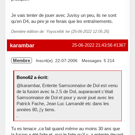
Je vais tenter de jouer avec Juvisy un peu, ils ne sont
qu'en D4, au pire je ne ferais que les entraînements.
Dernière édition de: Yoyoceltik Ier (25-06-2022 12:05:25)
karambar
25-06-2022 21:43:56
#1367
Membre
Inscrit(e): 22-07-2006
Messages: 5 214
Bono62 a écrit:
@karambar, Entente Samsonnaise de Dol est venu
de la fusion avec la J.S de Dol, auparavant c'était
Samsonnaise de Dol et pour y avoir joué avec les
Patrick Fache, Jean Luc Lamandé etc dans les
années 80, j'y tiens.
.
Tu es tenace ,ca fait quand même au moins 30 ans que
la fusion a été faite et moi le faite qu'il y a entente devant