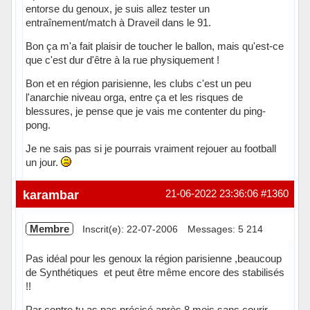
entorse du genoux, je suis allez tester un
entraînement/match à Draveil dans le 91.
Bon ça m'a fait plaisir de toucher le ballon, mais qu'est-ce
que c'est dur d'être à la rue physiquement !
Bon et en région parisienne, les clubs c'est un peu
l'anarchie niveau orga, entre ça et les risques de
blessures, je pense que je vais me contenter du ping-
pong.
Je ne sais pas si je pourrais vraiment rejouer au football
un jour.
karambar
21-06-2022 23:36:06
#1360
Membre
Inscrit(e): 22-07-2006
Messages: 5 214
Pas idéal pour les genoux la région parisienne ,beaucoup
de Synthétiques et peut être même encore des stabilisés
!!
Par contre tu as pas précisé après 8 mois sans courir