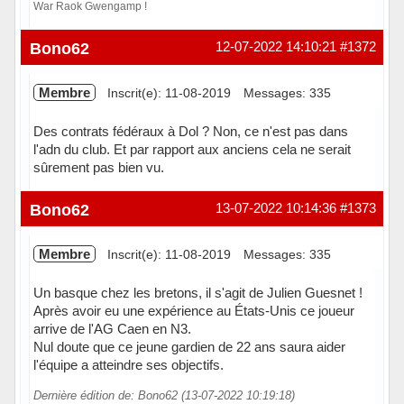
War Raok Gwengamp !
Hors ligne
Bono62
12-07-2022 14:10:21
#1372
Membre
Inscrit(e): 11-08-2019
Messages: 335
Des contrats fédéraux à Dol ? Non, ce n'est pas dans
l'adn du club. Et par rapport aux anciens cela ne serait
sûrement pas bien vu.
Hors ligne
Bono62
13-07-2022 10:14:36
#1373
Membre
Inscrit(e): 11-08-2019
Messages: 335
Un basque chez les bretons, il s'agit de Julien Guesnet !
Après avoir eu une expérience au États-Unis ce joueur
arrive de l'AG Caen en N3.
Nul doute que ce jeune gardien de 22 ans saura aider
l'équipe a atteindre ses objectifs.
Dernière édition de: Bono62 (13-07-2022 10:19:18)