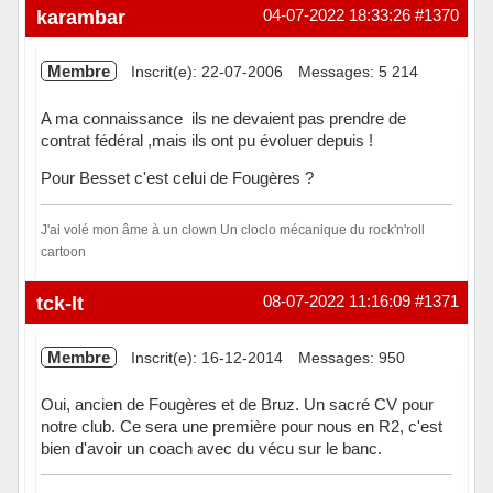
Hors ligne
karambar
04-07-2022 18:33:26
#1370
Membre
Inscrit(e): 22-07-2006
Messages: 5 214
A ma connaissance ils ne devaient pas prendre de
contrat fédéral ,mais ils ont pu évoluer depuis !
Pour Besset c'est celui de Fougères ?
J'ai volé mon âme à un clown Un cloclo mécanique du rock'n'roll
cartoon
Hors ligne
tck-lt
08-07-2022 11:16:09
#1371
Membre
Inscrit(e): 16-12-2014
Messages: 950
Oui, ancien de Fougères et de Bruz. Un sacré CV pour
notre club. Ce sera une première pour nous en R2, c'est
bien d'avoir un coach avec du vécu sur le banc.