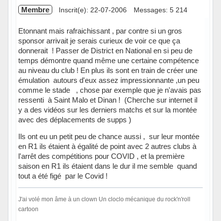
Membre
Inscrit(e): 22-07-2006
Messages: 5 214
Etonnant mais rafraichissant , par contre si un gros
sponsor arrivait je serais curieux de voir ce que ça
donnerait ! Passer de District en National en si peu de
temps démontre quand même une certaine compétence
au niveau du club ! En plus ils sont en train de créer une
émulation autours d'eux assez impressionnante ,un peu
comme le stade , chose par exemple que je n'avais pas
ressenti à Saint Malo et Dinan ! (Cherche sur internet il
y a des vidéos sur les derniers matchs et sur la montée
avec des déplacements de supps )
Ils ont eu un petit peu de chance aussi , sur leur montée
en R1 ils étaient à égalité de point avec 2 autres clubs à
l'arrêt des compétitions pour COVID , et la première
saison en R1 ils étaient dans le dur il me semble quand
tout a été figé par le Covid !
J'ai volé mon âme à un clown Un cloclo mécanique du rock'n'roll
cartoon