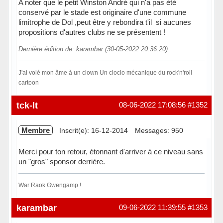
A noter que le petit Winston André qui n'a pas été
conservé par le stade est originaire d'une commune
limitrophe de Dol ,peut être y rebondira t'il si aucunes
propositions d'autres clubs ne se présentent !
Dernière édition de: karambar (30-05-2022 20:36:20)
J'ai volé mon âme à un clown Un cloclo mécanique du rock'n'roll
cartoon
Hors ligne
tck-lt
08-06-2022 17:08:56
#1352
Membre
Inscrit(e): 16-12-2014
Messages: 950
Merci pour ton retour, étonnant d'arriver à ce niveau sans
un "gros" sponsor derrière.
War Raok Gwengamp !
Hors ligne
karambar
09-06-2022 11:39:55
#1353