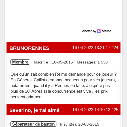
BRUNORENNES
16-06-2022 13:21:17
#24
Membre
Inscrit(e): 18-05-2015
Messages: 1 530
Quelqu’un sait combien Reims demande pour ce joueur ?
En Général, Caillot demande beaucoup pour ses joueurs,
notamment quand il y a Rennes en face. J’espère pas
plus de 10. Après si la concurrence est vive , les prix
peuvent grimper
Hors ligne
Severino, je t'ai aimé
16-06-2022 14:10:13
#25
Séparateur de baston
Inscrit(e): 20-08-2015