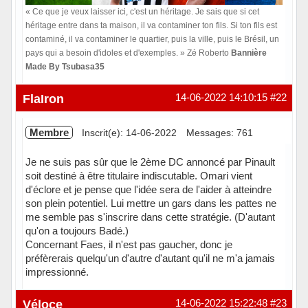
« Ce que je veux laisser ici, c'est un héritage. Je sais que si cet
héritage entre dans ta maison, il va contaminer ton fils. Si ton fils est
contaminé, il va contaminer le quartier, puis la ville, puis le Brésil, un
pays qui a besoin d'idoles et d'exemples. » Zé Roberto
Bannière
Made By Tsubasa35
Hors ligne
FlaIron
14-06-2022 14:10:15
#22
Membre
Inscrit(e): 14-06-2022
Messages: 761
Je ne suis pas sûr que le 2ème DC annoncé par Pinault
soit destiné à être titulaire indiscutable. Omari vient
d'éclore et je pense que l'idée sera de l'aider à atteindre
son plein potentiel. Lui mettre un gars dans les pattes ne
me semble pas s'inscrire dans cette stratégie. (D'autant
qu'on a toujours Badé.)
Concernant Faes, il n'est pas gaucher, donc je
préfèrerais quelqu'un d'autre d'autant qu'il ne m'a jamais
impressionné.
Hors ligne
Véloce
14-06-2022 15:22:48
#23