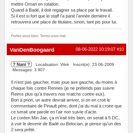
mettre Omari en rotation.
Quand à Badé, il doit regagner sa place par le travail.
Si il est si fort que le staff l'a parié l'année dernière il
retrouvera une place de titulaire, sinon, tant pis pour lui.
Portez-vous bien. Tenez-vous mal.
Hors ligne
VanDenBoogaard
08-06-2022 10:19:07
#10
? Nani ?
Localisation: Vitré
Inscrit(e): 23-06-2009
Messages: 3 907
Il n'est pas gaucher, mais joue axe gauche, du moins à
chaque fois contre Rennes (je ne prétends pas suivre
Reims plus qu'à travers nos matchs contre eux).
Bon à priori, un autre devrait arriver, si on en croit le
commentaire de Pinault père, dont j'ai du mal à croire que
ce serait une parole en l'air non suivie d'acte.
Le coréen Min Jae, ça m'irait très bien, on serait à 5 DC,
à voir le devenir de Badé ou Belocian, je pense qu'un des
2 sera prêté.