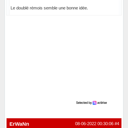
Le doublé rémois semble une bonne idée.
Hors ligne
ErWaNn
08-06-2022 00:30:06
#4