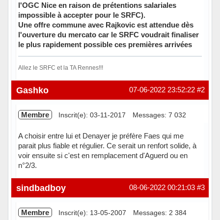
l'OGC Nice en raison de prétentions salariales
impossible à accepter pour le SRFC).
Une offre commune avec Rajkovic est attendue dès
l'ouverture du mercato car le SRFC voudrait finaliser
le plus rapidement possible ces premières arrivées
Allez le SRFC et la TA Rennes!!!
Hors ligne
Gashko
07-06-2022 23:52:22
#2
Membre
Inscrit(e): 03-11-2017
Messages: 7 032
A choisir entre lui et Denayer je préfère Faes qui me
parait plus fiable et régulier. Ce serait un renfort solide, à
voir ensuite si c'est en remplacement d'Aguerd ou en
n°2/3.
Hors ligne
sindbadboy
08-06-2022 00:21:03
#3
Membre
Inscrit(e): 13-05-2007
Messages: 2 384