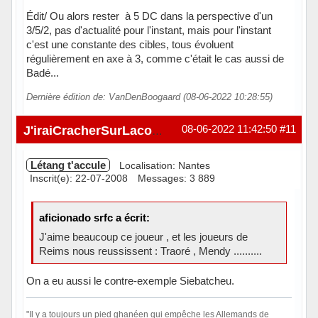
Édit/ Ou alors rester à 5 DC dans la perspective d'un
3/5/2, pas d'actualité pour l'instant, mais pour l'instant
c'est une constante des cibles, tous évoluent
régulièrement en axe à 3, comme c'était le cas aussi de
Badé...
Dernière édition de: VanDenBoogaard (08-06-2022 10:28:55)
Hors ligne
08-06-2022 11:42:50
#11
J'iraiCracherSurLacombe
Létang t'accule
Localisation: Nantes
Inscrit(e): 22-07-2008
Messages: 3 889
aficionado srfc a écrit:
J'aime beaucoup ce joueur , et les joueurs de
Reims nous reussissent : Traoré , Mendy ..........
On a eu aussi le contre-exemple Siebatcheu.
"Il y a toujours un pied ghanéen qui empêche les Allemands de