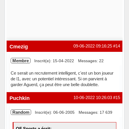
Cmezig
09-06-2022 09:16:25
#14
Membre
Inscrit(e): 15-04-2022
Messages: 22
Ce serait un recrutement intelligent, c'est un bon joueur
de l1, avec un potentiel intéressant. Si on parvient à
garder Aguerd, ça peut être une belle doublette.
Hors ligne
Puchkin
10-06-2022 10:26:03
#15
Random
Inscrit(e): 06-06-2005
Messages: 17 639
OF Sports a écrit: