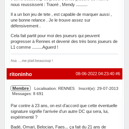
nous reussissent : Traoré , Mendy ..........
Il a un bon jeu de tete , est capable de marquer aussi ,
une bonne relance . Je le trouve assez sur
défensivement .
Cela fait partit pour moi des joueurs qui peuvent
progresser à Rennes et devenir des très bons joueurs de
L1 comme .........Aguerd !
Asa .....me plait beaucoup !
Hors ligne
ritoninho
08-06-2022 04:23:40
#6
Membre
Localisation: RENNES
Inscrit(e): 29-07-2013
Messages: 8 691
Par contre à 23 ans, on est d'accord que cette éventuelle
signature signifie l'arrivée d'un autre DC qui sera, lui,
expérimenté ?
Badé, Omari, Belocian, Faes... ça fait du 21 ans de