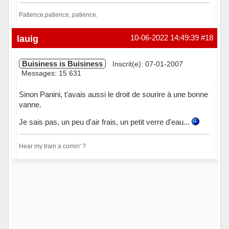
Patience,patience, patience.
Hors ligne
lauig
10-06-2022 14:49:39
#18
Buisiness is Buisiness
Inscrit(e): 07-01-2007
Messages: 15 631
Sinon Panini, t'avais aussi le droit de sourire à une bonne
vanne.
Je sais pas, un peu d'air frais, un petit verre d'eau...
Hear my train a comin' ?
Hors ligne