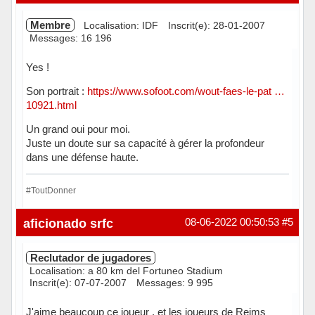
Membre
Localisation: IDF
Inscrit(e): 28-01-2007
Messages: 16 196
Yes !
Son portrait :
https://www.sofoot.com/wout-faes-le-pat …
10921.html
Un grand oui pour moi.
Juste un doute sur sa capacité à gérer la profondeur
dans une défense haute.
#ToutDonner
Hors ligne
aficionado srfc
08-06-2022 00:50:53
#5
Reclutador de jugadores
Localisation: a 80 km del Fortuneo Stadium
Inscrit(e): 07-07-2007
Messages: 9 995
J'aime beaucoup ce joueur , et les joueurs de Reims