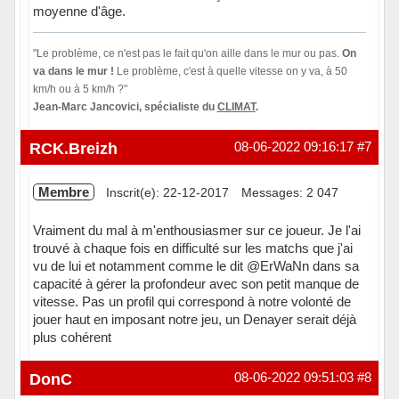
moyenne d'âge.
"Le problème, ce n'est pas le fait qu'on aille dans le mur ou pas.
On
va dans le mur !
Le problème, c'est à quelle vitesse on y va, à 50
km/h ou à 5 km/h ?"
Jean-Marc Jancovici, spécialiste du
CLIMAT
.
En ligne
RCK.Breizh
08-06-2022 09:16:17
#7
Membre
Inscrit(e): 22-12-2017
Messages: 2 047
Vraiment du mal à m'enthousiasmer sur ce joueur. Je l'ai
trouvé à chaque fois en difficulté sur les matchs que j'ai
vu de lui et notamment comme le dit @ErWaNn dans sa
capacité à gérer la profondeur avec son petit manque de
vitesse. Pas un profil qui correspond à notre volonté de
jouer haut en imposant notre jeu, un Denayer serait déjà
plus cohérent
Hors ligne
DonC
08-06-2022 09:51:03
#8