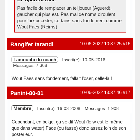
Pas facile de remplacer un tel joueur (Aguerd),
gaucher qui plus est. Pas mal de noms circulent
pour lui succéder, certains sans fondement comme
Wout Faes (Reims)
Hors ligne
Rangifer tarandi
10-06-2022 10:37:25
#16
Lamouchi du coach
Inscrit(e): 10-05-2016
Messages: 7 368
Wout Faes sans fondement, fallait l’oser, celle-là !
Hors ligne
Panini-80-81
10-06-2022 13:37:46
#17
Membre
Inscrit(e): 16-03-2008
Messages: 1 908
Cependant, en belge, ça se dit Wout (le w est le même
que dans water) Face (ou fasse) donc assez loin de son
posterieur.