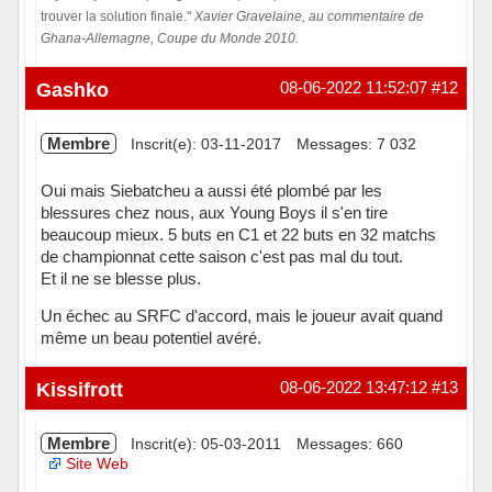
trouver la solution finale."
Xavier Gravelaine, au commentaire de
Ghana-Allemagne, Coupe du Monde 2010.
Hors ligne
Gashko
08-06-2022 11:52:07
#12
Membre
Inscrit(e): 03-11-2017
Messages: 7 032
Oui mais Siebatcheu a aussi été plombé par les
blessures chez nous, aux Young Boys il s'en tire
beaucoup mieux. 5 buts en C1 et 22 buts en 32 matchs
de championnat cette saison c'est pas mal du tout.
Et il ne se blesse plus.
Un échec au SRFC d'accord, mais le joueur avait quand
même un beau potentiel avéré.
Hors ligne
Kissifrott
08-06-2022 13:47:12
#13
Membre
Inscrit(e): 05-03-2011
Messages: 660
Site Web