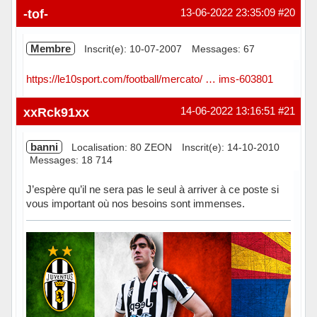
Hors ligne
-tof-
13-06-2022 23:35:09
#20
Membre
Inscrit(e): 10-07-2007
Messages: 67
https://le10sport.com/football/mercato/ … ims-603801
Hors ligne
xxRck91xx
14-06-2022 13:16:51
#21
banni
Localisation: 80 ZEON
Inscrit(e): 14-10-2010
Messages: 18 714
J’espère qu’il ne sera pas le seul à arriver à ce poste si
vous important où nos besoins sont immenses.