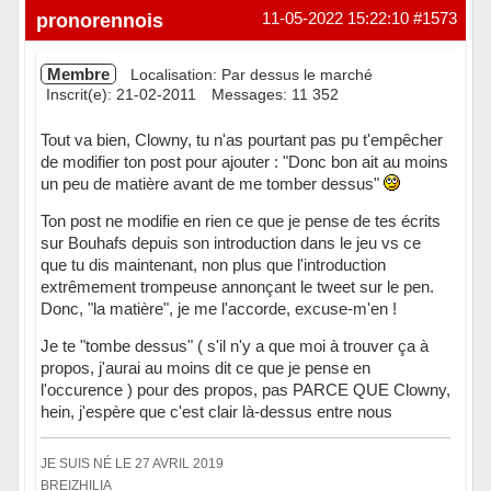
Hors ligne
pronorennois
11-05-2022 15:22:10
#1573
Membre
Localisation: Par dessus le marché
Inscrit(e): 21-02-2011
Messages: 11 352
Tout va bien, Clowny, tu n'as pourtant pas pu t'empêcher
de modifier ton post pour ajouter : "Donc bon ait au moins
un peu de matière avant de me tomber dessus"
Ton post ne modifie en rien ce que je pense de tes écrits
sur Bouhafs depuis son introduction dans le jeu vs ce
que tu dis maintenant, non plus que l'introduction
extrêmement trompeuse annonçant le tweet sur le pen.
Donc, "la matière", je me l'accorde, excuse-m'en !
Je te "tombe dessus" ( s'il n'y a que moi à trouver ça à
propos, j'aurai au moins dit ce que je pense en
l'occurence ) pour des propos, pas PARCE QUE Clowny,
hein, j'espère que c'est clair là-dessus entre nous
JE SUIS NÉ LE 27 AVRIL 2019
BREIZHILIA