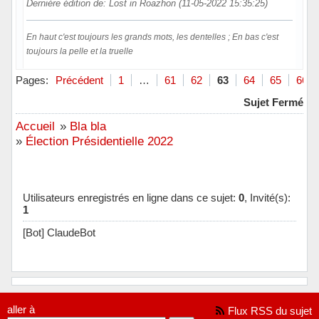
Dernière édition de: Lost in Roazhon (11-05-2022 15:35:25)
En haut c'est toujours les grands mots, les dentelles ; En bas c'est
toujours la pelle et la truelle
Hors ligne
Pages:
Précédent
1
…
61
62
63
64
65
66
Sujet Fermé
Accueil
»
Bla bla
»
Élection Présidentielle 2022
Utilisateurs enregistrés en ligne dans ce sujet:
0
, Invité(s):
1
[Bot] ClaudeBot
aller à
Flux RSS du sujet