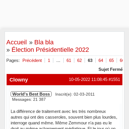
Accueil
»
Bla bla
»
Élection Présidentielle 2022
Pages:
Précédent
1
…
61
62
63
64
65
66
Sujet Fermé
Clowny
10-05-2022 11:08:45
#1551
World's Best Boss
Inscrit(e): 02-03-2011
Messages: 21 387
La différence de traitement avec les très nombreux
autres qui ont des casseroles, souvent bien plus lourdes,
interroge quand même. Même Zemmour n'a pas eu le
droit au même acharnement médiatique. Et le jour où on