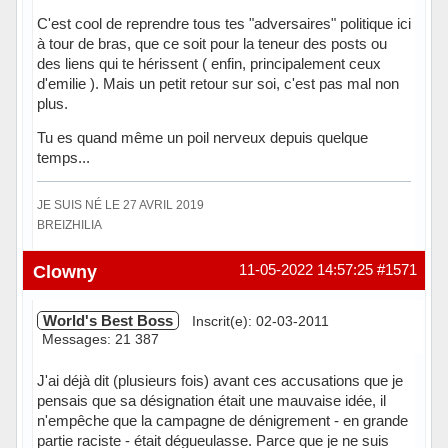
C'est cool de reprendre tous tes "adversaires" politique ici
à tour de bras, que ce soit pour la teneur des posts ou
des liens qui te hérissent ( enfin, principalement ceux
d'emilie ). Mais un petit retour sur soi, c'est pas mal non
plus.
Tu es quand même un poil nerveux depuis quelque
temps...
JE SUIS NÉ LE 27 AVRIL 2019
BREIZHILIA
Hors ligne
Clowny
11-05-2022 14:57:25
#1571
World's Best Boss
Inscrit(e): 02-03-2011
Messages: 21 387
J'ai déjà dit (plusieurs fois) avant ces accusations que je
pensais que sa désignation était une mauvaise idée, il
n'empêche que la campagne de dénigrement - en grande
partie raciste - était dégueulasse. Parce que je ne suis