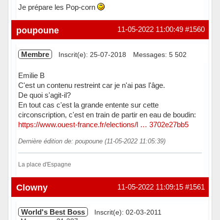
Je prépare les Pop-corn
Hors ligne
poupoune
11-05-2022 11:00:49
#1560
Membre
Inscrit(e): 25-07-2018
Messages: 5 502
Emilie B
C'est un contenu restreint car je n'ai pas l'âge.
De quoi s'agit-il?
En tout cas c'est la grande entente sur cette
circonscription, c'est en train de partir en eau de boudin:
https://www.ouest-france.fr/elections/l … 3702e27bb5
Dernière édition de: poupoune (11-05-2022 11:05:39)
La place d'Espagne
Hors ligne
Clowny
11-05-2022 11:09:15
#1561
World's Best Boss
Inscrit(e): 02-03-2011