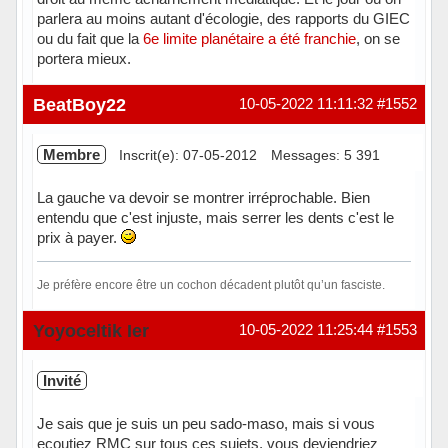
parlera au moins autant d'écologie, des rapports du GIEC
ou du fait que la
6e limite planétaire a été franchie
, on se
portera mieux.
Hors ligne
BeatBoy22
10-05-2022 11:11:32
#1552
Membre
Inscrit(e): 07-05-2012
Messages: 5 391
La gauche va devoir se montrer irréprochable. Bien
entendu que c'est injuste, mais serrer les dents c'est le
prix à payer.
Je préfère encore être un cochon décadent plutôt qu’un fasciste.
Hors ligne
Yoyoceltik Ier
10-05-2022 11:25:44
#1553
Invité
Je sais que je suis un peu sado-maso, mais si vous
ecoutiez RMC sur tous ces sujets, vous deviendriez