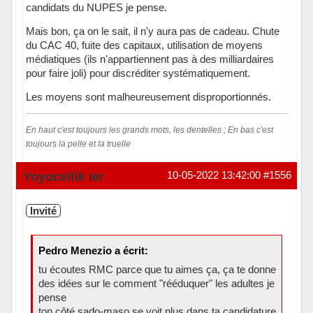
candidats du NUPES je pense.
Mais bon, ça on le sait, il n'y aura pas de cadeau. Chute
du CAC 40, fuite des capitaux, utilisation de moyens
médiatiques (ils n'appartiennent pas à des milliardaires
pour faire joli) pour discréditer systématiquement.
Les moyens sont malheureusement disproportionnés.
En haut c'est toujours les grands mots, les dentelles ; En bas c'est
toujours la pelle et la truelle
Hors ligne
Yoyoceltik Ier
10-05-2022 13:42:00
#1556
Invité
Pedro Menezio a écrit:
tu écoutes RMC parce que tu aimes ça, ça te donne
des idées sur le comment "rééduquer" les adultes je
pense
ton côté sado-maso se voit plus dans ta candidature