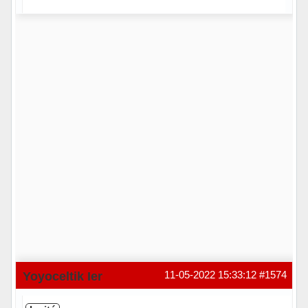
Hors ligne
Yoyoceltik Ier
11-05-2022 15:33:12
#1574