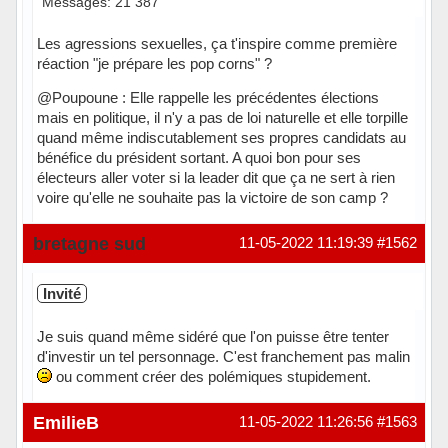
Messages: 21 387
Les agressions sexuelles, ça t'inspire comme première
réaction "je prépare les pop corns" ?
@Poupoune : Elle rappelle les précédentes élections
mais en politique, il n'y a pas de loi naturelle et elle torpille
quand même indiscutablement ses propres candidats au
bénéfice du président sortant. A quoi bon pour ses
électeurs aller voter si la leader dit que ça ne sert à rien
voire qu'elle ne souhaite pas la victoire de son camp ?
Hors ligne
bretagne sud
11-05-2022 11:19:39
#1562
Invité
Je suis quand même sidéré que l'on puisse être tenter
d'investir un tel personnage. C'est franchement pas malin
ou comment créer des polémiques stupidement.
EmilieB
11-05-2022 11:26:56
#1563