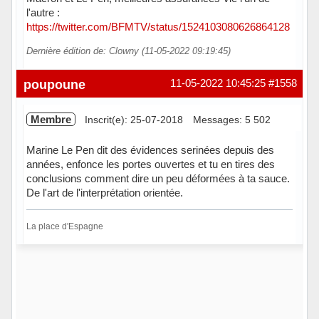
l'autre :
https://twitter.com/BFMTV/status/1524103080626864128
Dernière édition de: Clowny (11-05-2022 09:19:45)
Hors ligne
poupoune
11-05-2022 10:45:25
#1558
Membre
Inscrit(e): 25-07-2018
Messages: 5 502
Marine Le Pen dit des évidences serinées depuis des
années, enfonce les portes ouvertes et tu en tires des
conclusions comment dire un peu déformées à ta sauce.
De l'art de l'interprétation orientée.
La place d'Espagne
Hors ligne