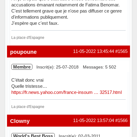
accusations émanant notamment de Fatima Benomar.
C'est tellement grave que je n'ose pas diffuser ce genre
d'informations publiquement.
J'espère que c'est faux.
La place d'Espagne
Hors ligne
poupoune
11-05-2022 13:45:44
#1565
Membre
Inscrit(e): 25-07-2018
Messages: 5 502
C’était donc vrai
Quelle tristesse…
https://fr.news.yahoo.com/france-insoum … 32517.html
La place d'Espagne
Hors ligne
Clowny
11-05-2022 13:57:04
#1566
World's Best Boss
Inscrit(e): 02-03-2011