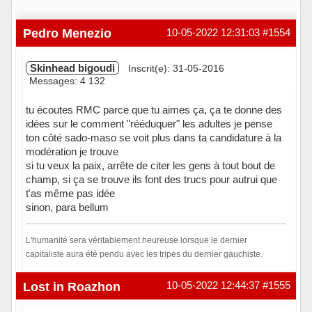
Pedro Menezio
10-05-2022 12:31:03
#1554
Skinhead bigoudi
Inscrit(e): 31-05-2016
Messages: 4 132
tu écoutes RMC parce que tu aimes ça, ça te donne des
idées sur le comment "rééduquer" les adultes je pense
ton côté sado-maso se voit plus dans ta candidature à la
modération je trouve
si tu veux la paix, arrête de citer les gens à tout bout de
champ, si ça se trouve ils font des trucs pour autrui que
t'as même pas idée
sinon, para bellum
L'humanité sera véritablement heureuse lorsque le dernier
capitaliste aura été pendu avec les tripes du dernier gauchiste.
Hors ligne
Lost in Roazhon
10-05-2022 12:44:37
#1555