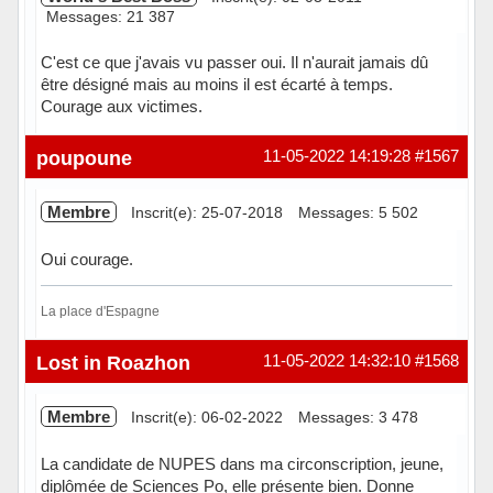
Messages: 21 387
C'est ce que j'avais vu passer oui. Il n'aurait jamais dû
être désigné mais au moins il est écarté à temps.
Courage aux victimes.
Hors ligne
poupoune
11-05-2022 14:19:28
#1567
Membre
Inscrit(e): 25-07-2018
Messages: 5 502
Oui courage.
La place d'Espagne
Hors ligne
Lost in Roazhon
11-05-2022 14:32:10
#1568
Membre
Inscrit(e): 06-02-2022
Messages: 3 478
La candidate de NUPES dans ma circonscription, jeune,
diplômée de Sciences Po, elle présente bien. Donne