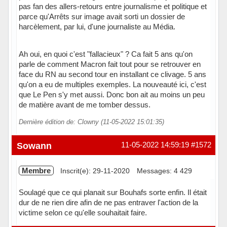
pas fan des allers-retours entre journalisme et politique et
parce qu'Arrêts sur image avait sorti un dossier de
harcèlement, par lui, d'une journaliste au Média.
Ah oui, en quoi c'est "fallacieux" ? Ca fait 5 ans qu'on
parle de comment Macron fait tout pour se retrouver en
face du RN au second tour en installant ce clivage. 5 ans
qu'on a eu de multiples exemples. La nouveauté ici, c'est
que Le Pen s'y met aussi. Donc bon ait au moins un peu
de matière avant de me tomber dessus.
Dernière édition de: Clowny (11-05-2022 15:01:35)
Hors ligne
Sowann
11-05-2022 14:59:19
#1572
Membre
Inscrit(e): 29-11-2020
Messages: 4 429
Soulagé que ce qui planait sur Bouhafs sorte enfin. Il était
dur de ne rien dire afin de ne pas entraver l'action de la
victime selon ce qu'elle souhaitait faire.