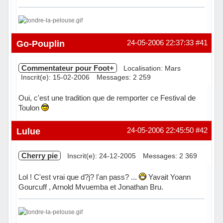
Hors ligne
Go-Pouplin
24-05-2006 22:37:33
#41
Commentateur pour Foot+
Localisation: Mars
Inscrit(e): 15-02-2006
Messages: 2 259
Oui, c'est une tradition que de remporter ce Festival de
Toulon
Hors ligne
Lulue
24-05-2006 22:45:50
#42
Cherry pie
Inscrit(e): 24-12-2005
Messages: 2 369
Lol ! C'est vrai que d?j? l'an pass? ...
Yavait Yoann
Gourcuff , Arnold Mvuemba et Jonathan Bru.