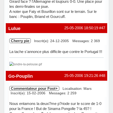
Girard face ? l'Allemagne et toujours 0-0. Une place pour
les demi-finales se joue.
A noter que Faty et Bourillon sont sur le terrain. Sur le
banc : Pouplin, Briand et Gourcuff.
Hors ligne
Lulue
25-05-2006 18:50:19
#47
Cherry pie
Inscrit(e): 24-12-2005
Messages: 2 369
La tache s'annonce plus difficile que contre le Portugal !!!
Hors ligne
Go-Pouplin
25-05-2006 19:21:26
#48
Commentateur pour Foot+
Localisation: Mars
Inscrit(e): 15-02-2006
Messages: 2 259
Nous entamons la deuxi?me p?riode sur le score de 1-0
pour la France ! But de Sinama Pongolle ? la 45? !