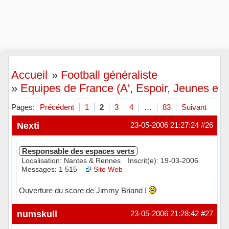
Accueil
»
Football généraliste
»
Equipes de France (A', Espoir, Jeunes et 
Pages:
Précédent
1
2
3
4
…
83
Suivant
Nexti
23-05-2006 21:27:24
#26
Responsable des espaces verts
Localisation: Nantes & Rennes
Inscrit(e): 19-03-2006
Messages: 1 515
Site Web
Ouverture du score de Jimmy Briand !
Hors ligne
numskull
23-05-2006 21:28:42
#27