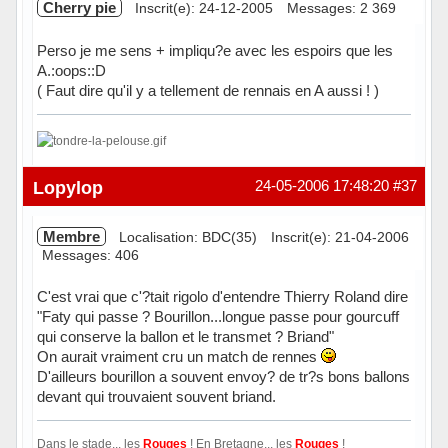
Cherry pie
Inscrit(e): 24-12-2005
Messages: 2 369
Perso je me sens + impliqu?e avec les espoirs que les
A.:oops::D
( Faut dire qu'il y a tellement de rennais en A aussi ! )
Hors ligne
Lopylop
24-05-2006 17:48:20
#37
Membre
Localisation: BDC(35)
Inscrit(e): 21-04-2006
Messages: 406
C'est vrai que c'?tait rigolo d'entendre Thierry Roland dire
"Faty qui passe ? Bourillon...longue passe pour gourcuff
qui conserve la ballon et le transmet ? Briand"
On aurait vraiment cru un match de rennes
D'ailleurs bourillon a souvent envoy? de tr?s bons ballons
devant qui trouvaient souvent briand.
Dans le stade... les
Rouges
! En Bretagne... les
Rouges
!