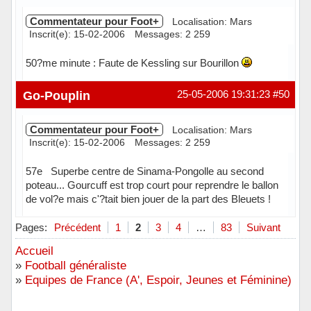
Commentateur pour Foot+
Localisation: Mars
Inscrit(e): 15-02-2006
Messages: 2 259
50?me minute : Faute de Kessling sur Bourillon
Hors ligne
Go-Pouplin
25-05-2006 19:31:23
#50
Commentateur pour Foot+
Localisation: Mars
Inscrit(e): 15-02-2006
Messages: 2 259
57e Superbe centre de Sinama-Pongolle au second
poteau... Gourcuff est trop court pour reprendre le ballon
de vol?e mais c'?tait bien jouer de la part des Bleuets !
Hors ligne
Pages:
Précédent
1
2
3
4
…
83
Suivant
Accueil
»
Football généraliste
»
Equipes de France (A', Espoir, Jeunes et Féminine)