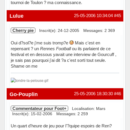
tournoi de Toulon ? ma connaissance.
Lulue
25-05-2006 10:34:04
#45
Cherry pie
Inscrit(e): 24-12-2005
Messages: 2 369
Oui d?sol?e j'me suis tromp?e
Mais c'est en
repensant ? un
Rennes Football
ou ils parlaient de ce
festival et en dessous yavait une interview de Gourcuff ,
je sais pas pourquoi j'ai dit ?a c'est sorti tout seule.
Shame on me
Hors ligne
Go-Pouplin
25-05-2006 18:30:30
#46
Commentateur pour Foot+
Localisation: Mars
Inscrit(e): 15-02-2006
Messages: 2 259
Un quart d'heure de jeu pour l'?quipe espoirs de Ren?