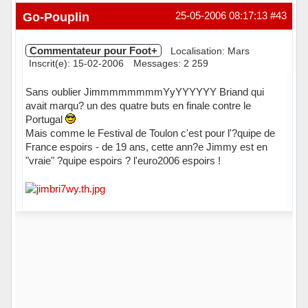
Hors ligne
Go-Pouplin
25-05-2006 08:17:13
#43
Commentateur pour Foot+
Localisation: Mars
Inscrit(e): 15-02-2006
Messages: 2 259
Sans oublier JimmmmmmmmYyYYYYYY Briand qui
avait marqu? un des quatre buts en finale contre le
Portugal
Mais comme le Festival de Toulon c'est pour l'?quipe de
France espoirs - de 19 ans, cette ann?e Jimmy est en
"vraie" ?quipe espoirs ? l'euro2006 espoirs !
Hors ligne