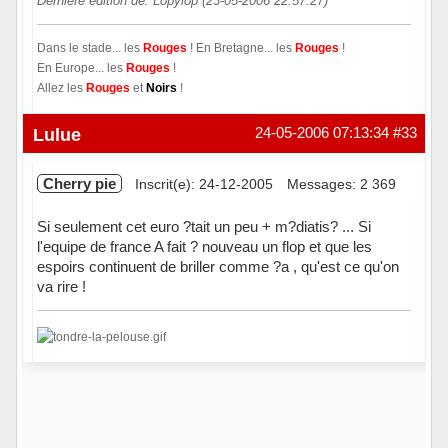
Dernière édition de: Lopylop (23-05-2006 22:57:27)
Dans le stade... les
Rouges
! En Bretagne... les
Rouges
!
En Europe... les
Rouges
!
Allez les
Rouges
et
Noirs
!
Hors ligne
Lulue
24-05-2006 07:13:34
#33
Cherry pie
Inscrit(e): 24-12-2005
Messages: 2 369
Si seulement cet euro ?tait un peu + m?diatis? ... Si
l'equipe de france A fait ? nouveau un flop et que les
espoirs continuent de briller comme ?a , qu'est ce qu'on
va rire !
Hors ligne