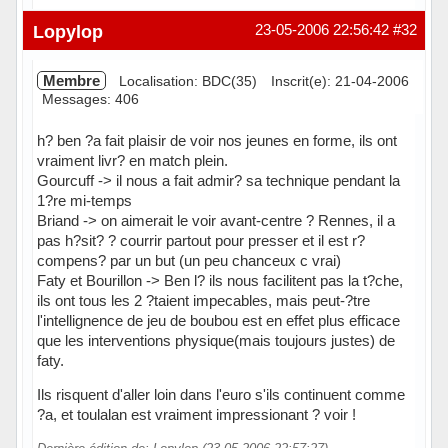
Hors ligne
Lopylop
23-05-2006 22:56:42
#32
Membre
Localisation: BDC(35)
Inscrit(e): 21-04-2006
Messages: 406
h? ben ?a fait plaisir de voir nos jeunes en forme, ils ont
vraiment livr? en match plein.
Gourcuff -> il nous a fait admir? sa technique pendant la
1?re mi-temps
Briand -> on aimerait le voir avant-centre ? Rennes, il a
pas h?sit? ? courrir partout pour presser et il est r?
compens? par un but (un peu chanceux c vrai)
Faty et Bourillon -> Ben l? ils nous facilitent pas la t?che,
ils ont tous les 2 ?taient impecables, mais peut-?tre
l'intellignence de jeu de boubou est en effet plus efficace
que les interventions physique(mais toujours justes) de
faty.
Ils risquent d'aller loin dans l'euro s'ils continuent comme
?a, et toulalan est vraiment impressionant ? voir !