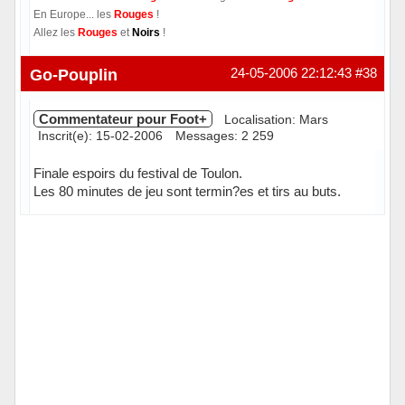
En Europe... les
Rouges
!
Allez les
Rouges
et
Noirs
!
Hors ligne
Go-Pouplin
24-05-2006 22:12:43
#38
Commentateur pour Foot+
Localisation: Mars
Inscrit(e): 15-02-2006
Messages: 2 259
Finale espoirs du festival de Toulon.
Les 80 minutes de jeu sont termin?es et tirs au buts.
Hors ligne