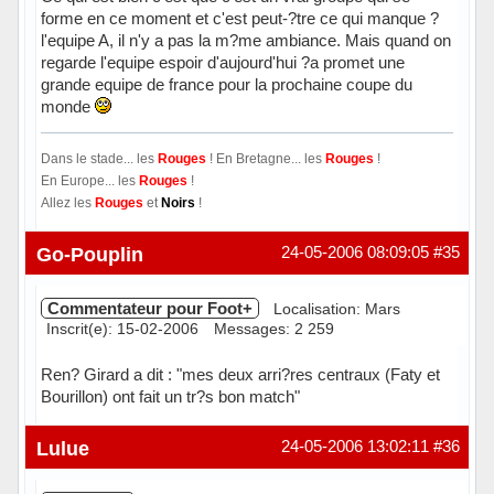
forme en ce moment et c'est peut-?tre ce qui manque ?
l'equipe A, il n'y a pas la m?me ambiance. Mais quand on
regarde l'equipe espoir d'aujourd'hui ?a promet une
grande equipe de france pour la prochaine coupe du
monde
Dans le stade... les
Rouges
! En Bretagne... les
Rouges
!
En Europe... les
Rouges
!
Allez les
Rouges
et
Noirs
!
Hors ligne
Go-Pouplin
24-05-2006 08:09:05
#35
Commentateur pour Foot+
Localisation: Mars
Inscrit(e): 15-02-2006
Messages: 2 259
Ren? Girard a dit : "mes deux arri?res centraux (Faty et
Bourillon) ont fait un tr?s bon match"
Hors ligne
Lulue
24-05-2006 13:02:11
#36