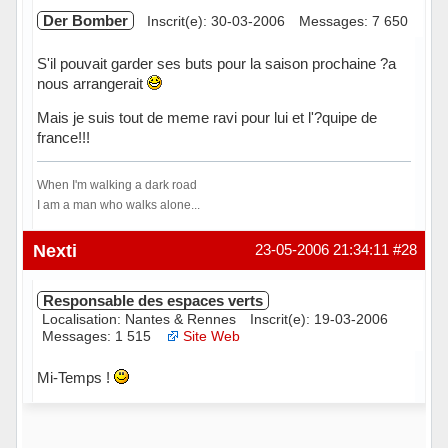
Der Bomber
Inscrit(e): 30-03-2006
Messages: 7 650
S'il pouvait garder ses buts pour la saison prochaine ?a
nous arrangerait
Mais je suis tout de meme ravi pour lui et l'?quipe de
france!!!
When I'm walking a dark road
I am a man who walks alone...
Hors ligne
Nexti
23-05-2006 21:34:11
#28
Responsable des espaces verts
Localisation: Nantes & Rennes
Inscrit(e): 19-03-2006
Messages: 1 515
Site Web
Mi-Temps !
Hors ligne