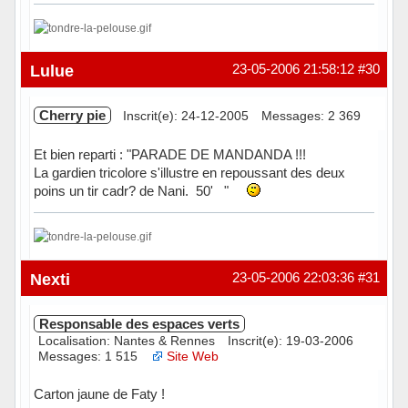
Hors ligne
Lulue
23-05-2006 21:58:12
#30
Cherry pie
Inscrit(e): 24-12-2005
Messages: 2 369
Et bien reparti : "PARADE DE MANDANDA !!!
La gardien tricolore s'illustre en repoussant des deux
poins un tir cadr? de Nani. 50' "
Hors ligne
Nexti
23-05-2006 22:03:36
#31
Responsable des espaces verts
Localisation: Nantes & Rennes
Inscrit(e): 19-03-2006
Messages: 1 515
Site Web
Carton jaune de Faty !