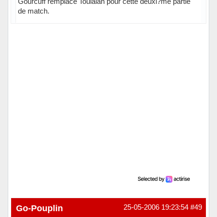
Gourcuff remplace Toulalan pour cette deuxi?me partie
de match.
Hors ligne
Go-Pouplin
25-05-2006 19:23:54
#49