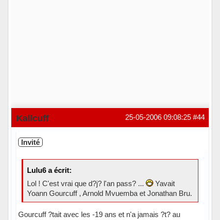
Kallcuff
25-05-2006 09:08:25
#44
Invité
Lulu6 a écrit:
Lol ! C'est vrai que d?j? l'an pass? ...
Yavait
Yoann Gourcuff , Arnold Mvuemba et Jonathan Bru.
Gourcuff ?tait avec les -19 ans et n'a jamais ?t? au