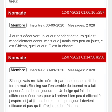
tireur.
Hors ligne
Nomade
12-07-2021 01:06:16
#257
Membre
Inscrit(e): 30-09-2020
Messages: 2 028
J aurais découvert un joueur pendant cet euro qui est
mondialement connu mais que j avais très peu vu jouer, c
est Chiesa, quel joueur! C est la classe
Hors ligne
Nomade
12-07-2021 01:14:58
#258
Membre
Inscrit(e): 30-09-2020
Messages: 2 028
Sinon je vais me faire démolir part une bonne parti du
forum mais Sterling sur l'ensemble du tournoi m a fait
penser à un de nos joueurs ... Un belge qui fait des
différences énormes pour à l arriver bien peu d efficacité,
j espère et j ai tjs un doute, c est qu un jour il devient
efficace et pas qu il offre juste des frissons!