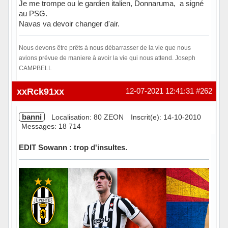
Je me trompe ou le gardien italien, Donnaruma, a signé
au PSG.
Navas va devoir changer d'air.
Nous devons être prêts à nous débarrasser de la vie que nous
avions prévue de maniere à avoir la vie qui nous attend. Joseph
CAMPBELL
Hors ligne
xxRck91xx
12-07-2021 12:41:31
#262
banni
Localisation: 80 ZEON
Inscrit(e): 14-10-2010
Messages: 18 714
EDIT Sowann : trop d'insultes.