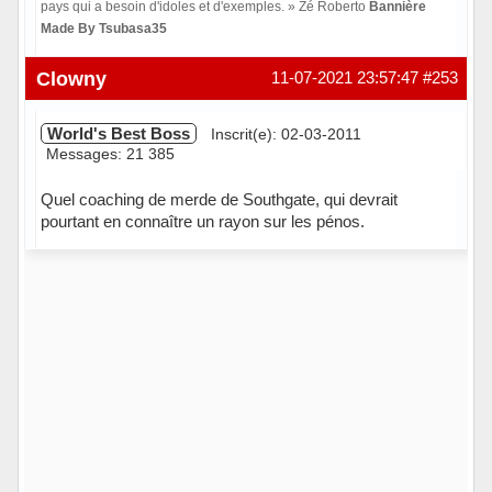
pays qui a besoin d'idoles et d'exemples. » Zé Roberto
Bannière
Made By Tsubasa35
Hors ligne
Clowny
11-07-2021 23:57:47
#253
World's Best Boss
Inscrit(e): 02-03-2011
Messages: 21 385
Quel coaching de merde de Southgate, qui devrait
pourtant en connaître un rayon sur les pénos.
Hors ligne