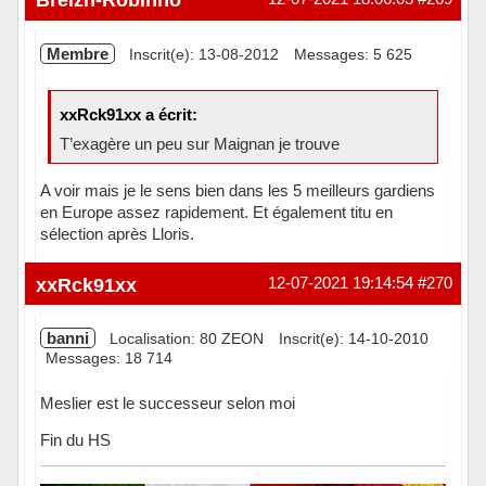
Membre
Inscrit(e): 13-08-2012
Messages: 5 625
xxRck91xx a écrit:
T’exagère un peu sur Maignan je trouve
A voir mais je le sens bien dans les 5 meilleurs gardiens
en Europe assez rapidement. Et également titu en
sélection après Lloris.
Hors ligne
xxRck91xx
12-07-2021 19:14:54
#270
banni
Localisation: 80 ZEON
Inscrit(e): 14-10-2010
Messages: 18 714
Meslier est le successeur selon moi
Fin du HS