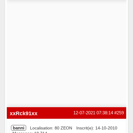
Hors ligne
xxRck91xx
12-07-2021 07:38:14
#259
banni
Localisation: 80 ZEON
Inscrit(e): 14-10-2010