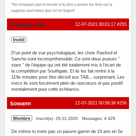
"Ne conquiers pas le monde si tu dois y perdre ton âme car la
sagesse vaut mieux que l'or et l'argent"
Hors ligne
bretagne sud
12-07-2021 00:01:17
#255
Invité
D'un point de vue psychologique, les choix Rasford et
Sancho sont incompréhensible. Ce sont deux joueurs "
stars " de l'équipe qui ont été totalement mis à l'écart de
la compétition par Southgate. Et ils les fait rentré à la
119e minutes pour être décisif aux TAB... surprenant. Les
mecs ils sont forcément plein de rancoeurs et pas positif
mentalement pour cette échéance.
Sowann
12-07-2021 00:58:38
#256
Membre
Inscrit(e): 29-11-2020
Messages: 4 429
De même tu mets pas un pauvre gamin de 19 ans en 5e