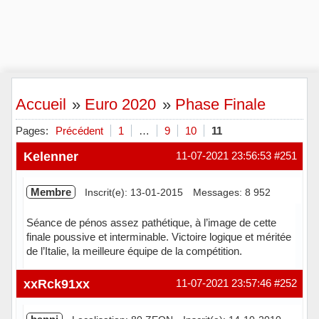
Accueil
»
Euro 2020
»
Phase Finale
Pages:
Précédent
1
…
9
10
11
Kelenner
11-07-2021 23:56:53
#251
Membre
Inscrit(e): 13-01-2015
Messages: 8 952
Séance de pénos assez pathétique, à l’image de cette
finale poussive et interminable. Victoire logique et méritée
de l’Italie, la meilleure équipe de la compétition.
Hors ligne
xxRck91xx
11-07-2021 23:57:46
#252