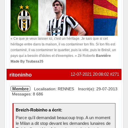
« Ce que je veux laisser ici, c'est un héritage. Je sais que si cet
héritage entre dans ta maison, il va contaminer ton fils. Si ton fils est
contaminé, il va contaminer le quartier, puis la ville, puis le Brésil, un
pays qui a besoin d'idoles et d'exemples. » Zé Roberto
Bannière
Made By Tsubasa35
Hors ligne
ritoninho
12-07-2021 20:08:02
#271
Membre
Localisation: RENNES
Inscrit(e): 29-07-2013
Messages: 8 686
Breizh-Robinho a écrit:
Parce qu'il demandait beaucoup trop. A un moment
le Milan a dit stop devant les demandes lunaires de