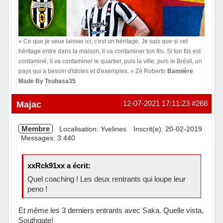
« Ce que je veux laisser ici, c'est un héritage. Je sais que si cet
héritage entre dans ta maison, il va contaminer ton fils. Si ton fils est
contaminé, il va contaminer le quartier, puis la ville, puis le Brésil, un
pays qui a besoin d'idoles et d'exemples. » Zé Roberto
Bannière
Made By Tsubasa35
Hors ligne
Majac
12-07-2021 17:11:23
#268
Membre
Localisation: Yvelines
Inscrit(e): 20-02-2019
Messages: 3 440
xxRck91xx a écrit:
Quel coaching ! Les deux rentrants qui loupe leur
peno !
Et même les 3 derniers entrants avec Saka. Quelle vista,
Southgate!