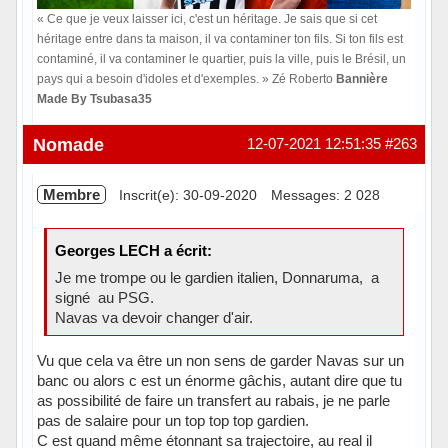
« Ce que je veux laisser ici, c'est un héritage. Je sais que si cet
héritage entre dans ta maison, il va contaminer ton fils. Si ton fils est
contaminé, il va contaminer le quartier, puis la ville, puis le Brésil, un
pays qui a besoin d'idoles et d'exemples. » Zé Roberto
Bannière
Made By Tsubasa35
Hors ligne
Nomade
12-07-2021 12:51:35
#263
Membre
Inscrit(e): 30-09-2020
Messages: 2 028
Georges LECH a écrit:
Je me trompe ou le gardien italien, Donnaruma, a
signé au PSG.
Navas va devoir changer d'air.
Vu que cela va être un non sens de garder Navas sur un
banc ou alors c est un énorme gâchis, autant dire que tu
as possibilité de faire un transfert au rabais, je ne parle
pas de salaire pour un top top top gardien.
C est quand même étonnant sa trajectoire, au real il