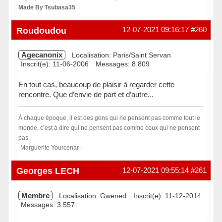
Made By Tsubasa35
Hors ligne
Roudoudou
12-07-2021 09:16:17
#260
Agecanonix
Localisation: Paris/Saint Servan
Inscrit(e): 11-06-2006
Messages: 8 809
En tout cas, beaucoup de plaisir à regarder cette
rencontre. Que d’envie de part et d’autre...
À chaque époque, il est des gens qui ne pensent pas comme tout le
monde, c’est à dire qui ne pensent pas comme ceux qui ne pensent
pas.
-Marguerite Yourcenar -
Hors ligne
Georges LECH
12-07-2021 09:55:14
#261
Membre
Localisation: Gwened
Inscrit(e): 11-12-2014
Messages: 3 557