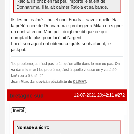
Raiola. Ils ont bien fait peu importe le talent de
Donnaruma, il fallait calmer Raiola et sa bande.
Ils les ont calmé... oui et non. Faudrait savoir quelle était
la préférence de Donnaruma : prolonger à Milan ou signer
un contrat en or. Mon petit doigt me dit que ce qui
comptait le plus pour lui était l'argent.
Lui et son agent ont obtenu ce qu'ils souhaitaient, le
jackpot.
"Le problème, ce n'est pas le fait qu'on aille dans le mur ou pas.
On
va dans le mur !
Le problème, c'est à quelle vitesse on y va, à 50
km/h ou à 5 km/h ?"
Jean-Marc Jancovici, spécialiste du
CLIMAT
.
Hors ligne
bretagne sud
12-07-2021 20:42:11
#272
Invité
Nomade a écrit: