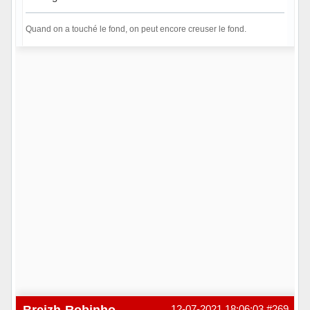
Quand on a touché le fond, on peut encore creuser le fond.
Hors ligne
Breizh-Robinho
12-07-2021 18:06:03
#269