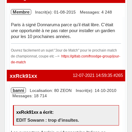
Membre
Inscrit(e): 01-08-2015
Messages: 4 248
Paris à signé Donnaruma parce qu'il était libre. C'était
une opportunité à ne pas rater pour installer un gardien
pour les 10 prochaines années.
Ouvrez facilement un sujet "Jour de Match" pour le prochain match
de championnat, coupe etc -->
https://gitlab.com/froodge-group/jour-
de-match
Hors ligne
xxRck91xx
12-07-2021 14:59:35
#265
banni
Localisation: 80 ZEON
Inscrit(e): 14-10-2010
Messages: 18 714
xxRck91xx a écrit:
EDIT Sowann : trop d'insultes.