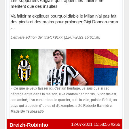
Les supporters Anglais qui frappent les Italiens ne
méritent que des insultes
Va falloir m’expliquer pourquoi diable le Milan n’ai pas fait
des pieds et des mains pour prolonger Gigi Donnarumma
…
Dernière édition de: xxRck91xx (12-07-2021 15:01:38)
« Ce que je veux laisser ici, c'est un héritage. Je sais que si cet
héritage entre dans ta maison, il va contaminer ton fils. Si ton fils est
contaminé, il va contaminer le quartier, puis la ville, puis le Brésil, un
pays qui a besoin d'idoles et d'exemples. » Zé Roberto
Bannière
Made By Tsubasa35
Hors ligne
Breizh-Robinho
12-07-2021 15:58:56
#266