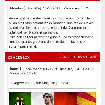
Membre
Inscrit(e): 13-08-2012
Messages: 5 625
Parce qu'il demandait beaucoup trop. A un moment le
Milan a dit stop devant les demandes lunaires de Raiola.
Ils ont bien fait peu importe le talent de Donnaruma, il
fallait calmer Raiola et sa bande.
Puis bon ils récupèrent Maignan qui sera probablement
l'un des grands gardiens de cette décennie. Ils s'en
sortent pas si mal.
Hors ligne
xxRck91xx
12-07-2021 16:26:12
#267
banni
Localisation: 80 ZEON
Inscrit(e): 14-10-2010
Messages: 18 714
T’exagère un peu sur Maignan je trouve