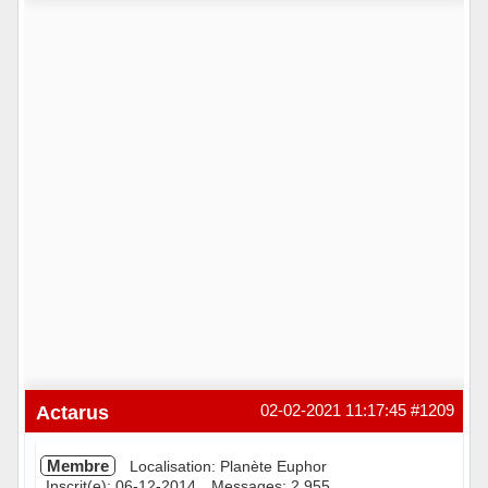
Hors ligne
Actarus
02-02-2021 11:17:45
#1209
Membre
Localisation: Planète Euphor
Inscrit(e): 06-12-2014
Messages: 2 955