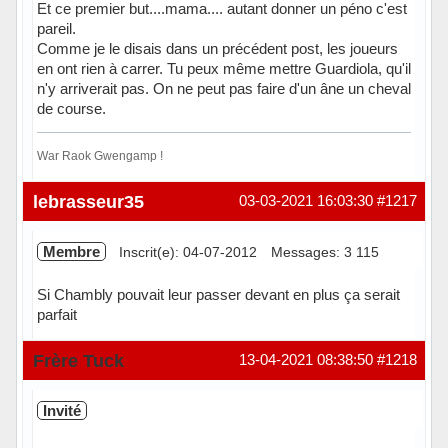
Et ce premier but....mama.... autant donner un péno c'est
pareil.
Comme je le disais dans un précédent post, les joueurs
en ont rien à carrer. Tu peux même mettre Guardiola, qu'il
n'y arriverait pas. On ne peut pas faire d'un âne un cheval
de course.
War Raok Gwengamp !
Hors ligne
lebrasseur35
03-03-2021 16:03:30
#1217
Membre
Inscrit(e): 04-07-2012
Messages: 3 115
Si Chambly pouvait leur passer devant en plus ça serait
parfait
Hors ligne
Frère Tuck
13-04-2021 08:38:50
#1218
Invité