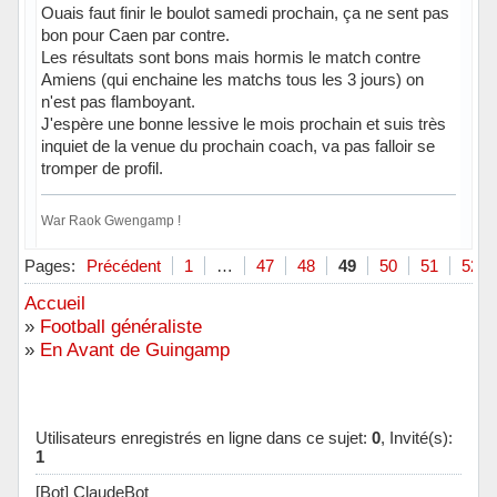
Ouais faut finir le boulot samedi prochain, ça ne sent pas
bon pour Caen par contre.
Les résultats sont bons mais hormis le match contre
Amiens (qui enchaine les matchs tous les 3 jours) on
n'est pas flamboyant.
J'espère une bonne lessive le mois prochain et suis très
inquiet de la venue du prochain coach, va pas falloir se
tromper de profil.
War Raok Gwengamp !
Hors ligne
Pages:
Précédent
1
…
47
48
49
50
51
52
Accueil
»
Football généraliste
»
En Avant de Guingamp
Utilisateurs enregistrés en ligne dans ce sujet:
0
, Invité(s):
1
[Bot] ClaudeBot