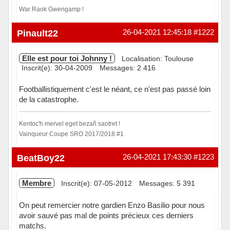
War Raok Gwengamp !
Hors ligne
Pinault22
26-04-2021 12:45:18
#1222
Elle est pour toi Johnny !
Localisation: Toulouse
Inscrit(e): 30-04-2009
Messages: 2 416
Footballistiquement c'est le néant, ce n'est pas passé loin
de la catastrophe.
Kentoc'h mervel eget bezañ saotret !
Vainqueur Coupe SRO 2017/2018 #1
Hors ligne
BeatBoy22
26-04-2021 17:43:30
#1223
Membre
Inscrit(e): 07-05-2012
Messages: 5 391
On peut remercier notre gardien Enzo Basilio pour nous
avoir sauvé pas mal de points précieux ces derniers
matchs.