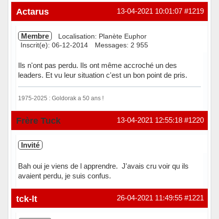
Actarus
13-04-2021 10:01:07
#1219
Membre
Localisation: Planète Euphor
Inscrit(e): 06-12-2014
Messages: 2 955
Ils n'ont pas perdu. Ils ont même accroché un des
leaders. Et vu leur situation c'est un bon point de pris.
1975-2025 : Goldorak a 50 ans !
Hors ligne
Frère Tuck
13-04-2021 12:55:18
#1220
Invité
Bah oui je viens de l apprendre. J'avais cru voir qu ils
avaient perdu, je suis confus.
tck-lt
26-04-2021 11:49:55
#1221