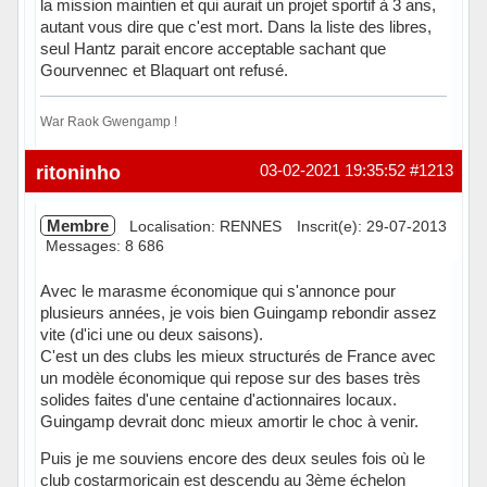
la mission maintien et qui aurait un projet sportif à 3 ans,
autant vous dire que c'est mort. Dans la liste des libres,
seul Hantz parait encore acceptable sachant que
Gourvennec et Blaquart ont refusé.
War Raok Gwengamp !
Hors ligne
ritoninho
03-02-2021 19:35:52
#1213
Membre
Localisation: RENNES
Inscrit(e): 29-07-2013
Messages: 8 686
Avec le marasme économique qui s'annonce pour
plusieurs années, je vois bien Guingamp rebondir assez
vite (d'ici une ou deux saisons).
C'est un des clubs les mieux structurés de France avec
un modèle économique qui repose sur des bases très
solides faites d'une centaine d'actionnaires locaux.
Guingamp devrait donc mieux amortir le choc à venir.
Puis je me souviens encore des deux seules fois où le
club costarmoricain est descendu au 3ème échelon