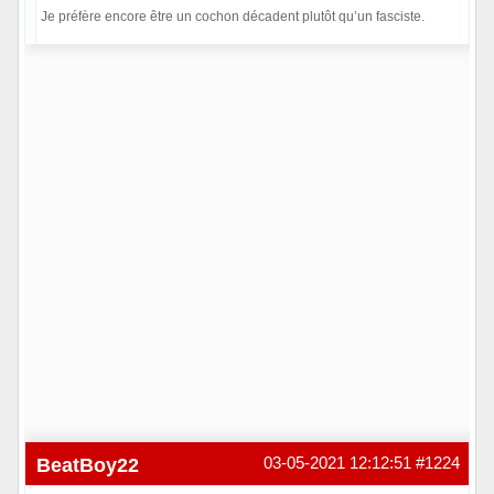
Je préfère encore être un cochon décadent plutôt qu’un fasciste.
Hors ligne
BeatBoy22
03-05-2021 12:12:51
#1224