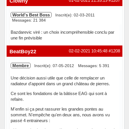
Clowny
01-02-2021 21:39:19
#1207
World's Best Boss
Inscrit(e): 02-03-2011
Messages: 21 384
Bazdarevic viré : un choix incompréhensible conclu par
une fin prévisible
Hors ligne
BeatBoy22
02-02-2021 10:45:48
#1208
Membre
Inscrit(e): 07-05-2012
Messages: 5 391
Une décision aussi utile que celle de remplacer un
radiateur d'appoint dans un grand château de pierres.
Ce sont les fondations de la bâtisse EAG qui sont à
refaire.
M'enfin si ça peut rassurer les grandes pontes au
sommet. N'empêche qu'en deux ans, nous avons vu
passé 4 entraineurs :