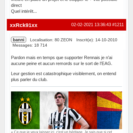
direct
Quel intérêt...
Hors ligne
xxRck91xx
02-02-2021 13:36:43
#1211
banni
Localisation: 80 ZEON
Inscrit(e): 14-10-2010
Messages: 18 714
Pardon mais en temps que supporter Rennais je n’ai
aucune peine et aucun remords sur le sort de l’EAG.
Leur gestion est catastrophique visiblement, on entend
plus parler du club.
« Ce que je veux laisser ici, c'est un héritage. Je sais que si cet