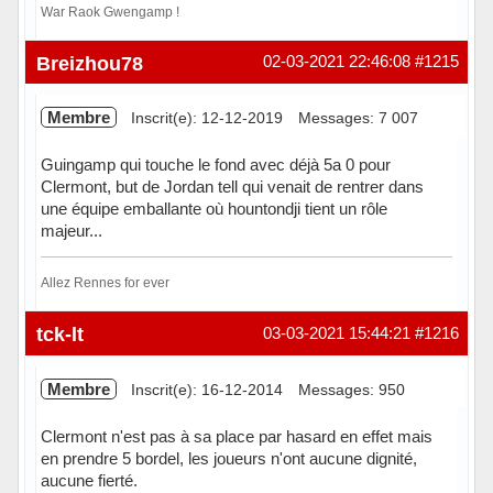
War Raok Gwengamp !
Hors ligne
Breizhou78
02-03-2021 22:46:08
#1215
Membre
Inscrit(e): 12-12-2019
Messages: 7 007
Guingamp qui touche le fond avec déjà 5a 0 pour
Clermont, but de Jordan tell qui venait de rentrer dans
une équipe emballante où hountondji tient un rôle
majeur...
Allez Rennes for ever
Hors ligne
tck-lt
03-03-2021 15:44:21
#1216
Membre
Inscrit(e): 16-12-2014
Messages: 950
Clermont n'est pas à sa place par hasard en effet mais
en prendre 5 bordel, les joueurs n'ont aucune dignité,
aucune fierté.