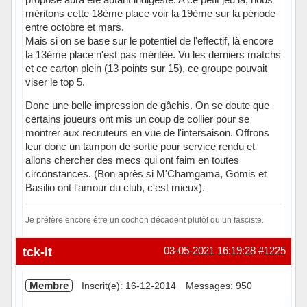
méritons cette 18ème place voir la 19ème sur la période
entre octobre et mars.
Mais si on se base sur le potentiel de l'effectif, là encore
la 13ème place n'est pas méritée. Vu les derniers matchs
et ce carton plein (13 points sur 15), ce groupe pouvait
viser le top 5.
Donc une belle impression de gâchis. On se doute que
certains joueurs ont mis un coup de collier pour se
montrer aux recruteurs en vue de l'intersaison. Offrons
leur donc un tampon de sortie pour service rendu et
allons chercher des mecs qui ont faim en toutes
circonstances. (Bon après si M'Chamgama, Gomis et
Basilio ont l'amour du club, c'est mieux).
Je préfère encore être un cochon décadent plutôt qu’un fasciste.
Hors ligne
tck-lt
03-05-2021 16:19:28
#1225
Membre
Inscrit(e): 16-12-2014
Messages: 950