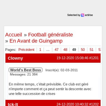
Accueil
»
Football généraliste
»
En Avant de Guingamp
Pages:
Précédent
1
…
47
48
49
50
51
52
Clowny
19-12-2020 15:08:46
#1201
World's Best Boss
Inscrit(e): 02-03-2011
Messages: 21 384
En même temps, c'était prévisible. Ce club est géré
n'importe comment et ça peut sentir la descente avec
une telle succession de crises
Hors ligne
tck-lt
24-12-2020 10:40:32
#1202