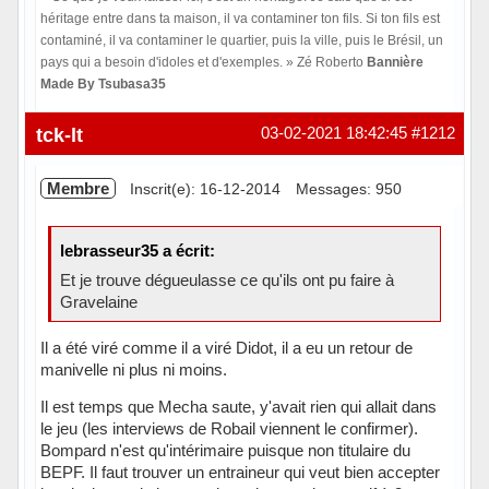
héritage entre dans ta maison, il va contaminer ton fils. Si ton fils est
contaminé, il va contaminer le quartier, puis la ville, puis le Brésil, un
pays qui a besoin d'idoles et d'exemples. » Zé Roberto
Bannière
Made By Tsubasa35
Hors ligne
tck-lt
03-02-2021 18:42:45
#1212
Membre
Inscrit(e): 16-12-2014
Messages: 950
lebrasseur35 a écrit:
Et je trouve dégueulasse ce qu'ils ont pu faire à
Gravelaine
Il a été viré comme il a viré Didot, il a eu un retour de
manivelle ni plus ni moins.
Il est temps que Mecha saute, y'avait rien qui allait dans
le jeu (les interviews de Robail viennent le confirmer).
Bompard n'est qu'intérimaire puisque non titulaire du
BEPF. Il faut trouver un entraineur qui veut bien accepter