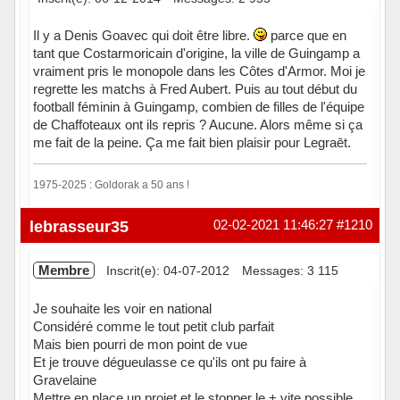
Il y a Denis Goavec qui doit être libre.
parce que en
tant que Costarmoricain d'origine, la ville de Guingamp a
vraiment pris le monopole dans les Côtes d'Armor. Moi je
regrette les matchs à Fred Aubert. Puis au tout début du
football féminin à Guingamp, combien de filles de l'équipe
de Chaffoteaux ont ils repris ? Aucune. Alors même si ça
me fait de la peine. Ça me fait bien plaisir pour Legraēt.
1975-2025 : Goldorak a 50 ans !
Hors ligne
lebrasseur35
02-02-2021 11:46:27
#1210
Membre
Inscrit(e): 04-07-2012
Messages: 3 115
Je souhaite les voir en national
Considéré comme le tout petit club parfait
Mais bien pourri de mon point de vue
Et je trouve dégueulasse ce qu'ils ont pu faire à
Gravelaine
Mettre en place un projet et le stopper le + vite possible