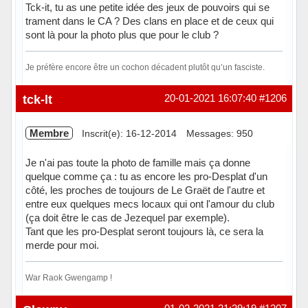
Tck-it, tu as une petite idée des jeux de pouvoirs qui se
trament dans le CA ? Des clans en place et de ceux qui
sont là pour la photo plus que pour le club ?
Je préfère encore être un cochon décadent plutôt qu’un fasciste.
Hors ligne
tck-lt
20-01-2021 16:07:40
#1206
Membre
Inscrit(e): 16-12-2014
Messages: 950
Je n'ai pas toute la photo de famille mais ça donne
quelque comme ça : tu as encore les pro-Desplat d'un
côté, les proches de toujours de Le Graët de l'autre et
entre eux quelques mecs locaux qui ont l'amour du club
(ça doit être le cas de Jezequel par exemple).
Tant que les pro-Desplat seront toujours là, ce sera la
merde pour moi.
War Raok Gwengamp !
Hors ligne