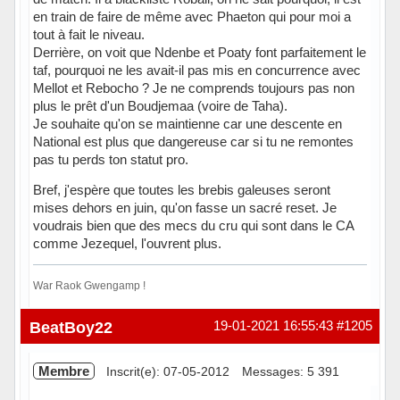
en train de faire de même avec Phaeton qui pour moi a
tout à fait le niveau.
Derrière, on voit que Ndenbe et Poaty font parfaitement le
taf, pourquoi ne les avait-il pas mis en concurrence avec
Mellot et Rebocho ? Je ne comprends toujours pas non
plus le prêt d'un Boudjemaa (voire de Taha).
Je souhaite qu'on se maintienne car une descente en
National est plus que dangereuse car si tu ne remontes
pas tu perds ton statut pro.
Bref, j'espère que toutes les brebis galeuses seront
mises dehors en juin, qu'on fasse un sacré reset. Je
voudrais bien que des mecs du cru qui sont dans le CA
comme Jezequel, l'ouvrent plus.
War Raok Gwengamp !
Hors ligne
BeatBoy22
19-01-2021 16:55:43
#1205
Membre
Inscrit(e): 07-05-2012
Messages: 5 391