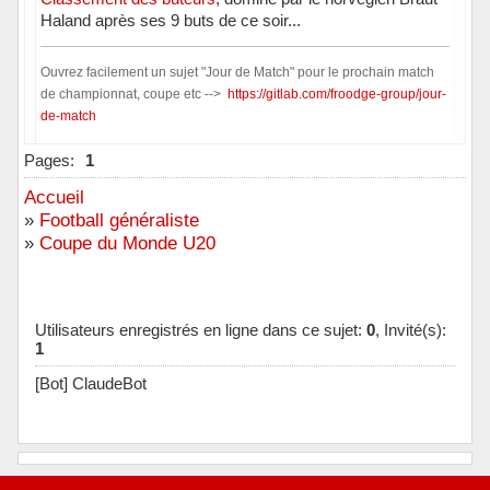
Haland après ses 9 buts de ce soir...
Ouvrez facilement un sujet "Jour de Match" pour le prochain match
de championnat, coupe etc -->
https://gitlab.com/froodge-group/jour-
de-match
Hors ligne
Pages:
1
Accueil
»
Football généraliste
»
Coupe du Monde U20
Utilisateurs enregistrés en ligne dans ce sujet:
0
, Invité(s):
1
[Bot] ClaudeBot