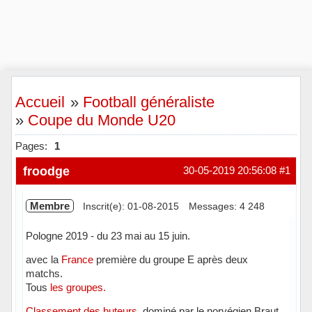
Accueil
»
Football généraliste
»
Coupe du Monde U20
Pages:
1
froodge
30-05-2019 20:56:08
#1
Membre
Inscrit(e): 01-08-2015
Messages: 4 248
Pologne 2019 - du 23 mai au 15 juin.
avec la
France
première du groupe E après deux
matchs.
Tous
les groupes.
Classement des buteurs
, dominé par le norvégien Braut