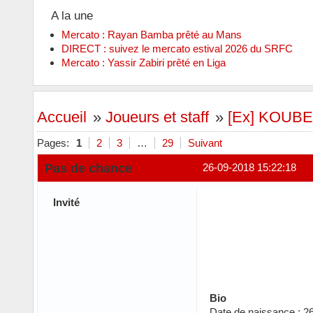
A la une
Mercato : Rayan Bamba prêté au Mans
DIRECT : suivez le mercato estival 2026 du SRFC
Mercato : Yassir Zabiri prêté en Liga
Accueil
»
Joueurs et staff
»
[Ex] KOUBE
Pages:
1
2
3
…
29
Suivant
Pas de chance
26-09-2018 15:22:18
Invité
Bio
Date de naissance : 2