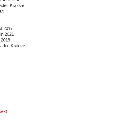
radec Králové
ut
ût 2017
uin 2021
t 2019
radec Králové
bek)