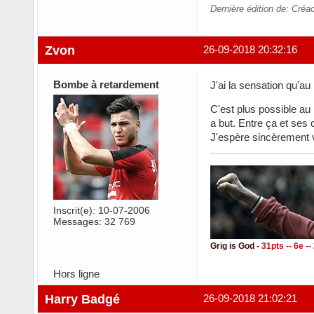
Dernière édition de: Créa
Zvon
26-09-2018 20:32:16
Bombe à retardement
J'ai la sensation qu'au
C'est plus possible au 
a but. Entre ça et ses
J'espère sincèrement vo
Inscrit(e): 10-07-2006
Messages: 32 769
Grig is God -
31pts -- 6e -
Hors ligne
Harry Badgé
26-09-2018 21:02:21