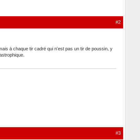
#2
ais à chaque tir cadré qui n'est pas un tir de poussin, y
astrophique.
#3