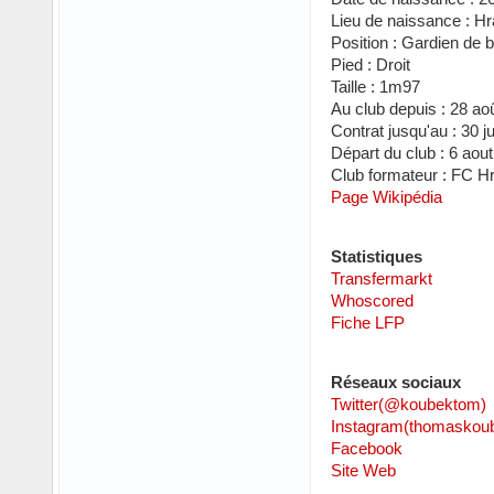
Lieu de naissance : H
Position : Gardien de b
Pied : Droit
Taille : 1m97
Au club depuis : 28 ao
Contrat jusqu'au : 30 j
Départ du club : 6 aou
Club formateur : FC H
Page Wikipédia
Statistiques
Transfermarkt
Whoscored
Fiche LFP
Réseaux sociaux
Twitter(@koubektom)
Instagram(thomaskou
Facebook
Site Web