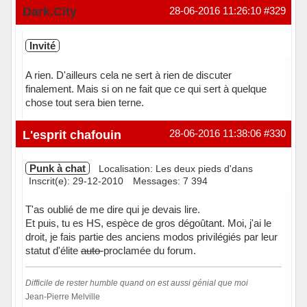
Dark.City
28-06-2016 11:26:10
#329
Invité
A rien. D'ailleurs cela ne sert à rien de discuter
finalement. Mais si on ne fait que ce qui sert à quelque
chose tout sera bien terne.
L'esprit chafouin
28-06-2016 11:38:06
#330
Punk à chat
Localisation: Les deux pieds d'dans
Inscrit(e): 29-12-2010
Messages: 7 394
T'as oublié de me dire qui je devais lire.
Et puis, tu es HS, espèce de gros dégoûtant. Moi, j'ai le
droit, je fais partie des anciens modos privilégiés par leur
statut d'élite
auto-
proclamée du forum.
Difficile de rester humble quand on est aussi génial que moi
Jean-Pierre Melville