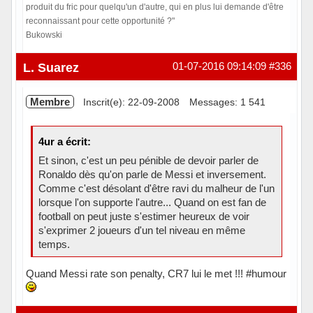
produit du fric pour quelqu'un d'autre, qui en plus lui demande d'être
reconnaissant pour cette opportunité ?"
Bukowski
Hors ligne
L. Suarez
01-07-2016 09:14:09
#336
Membre
Inscrit(e): 22-09-2008
Messages: 1 541
4ur a écrit:
Et sinon, c'est un peu pénible de devoir parler de
Ronaldo dès qu'on parle de Messi et inversement.
Comme c'est désolant d'être ravi du malheur de l'un
lorsque l'on supporte l'autre... Quand on est fan de
football on peut juste s'estimer heureux de voir
s'exprimer 2 joueurs d'un tel niveau en même
temps.
Quand Messi rate son penalty, CR7 lui le met !!! #humour