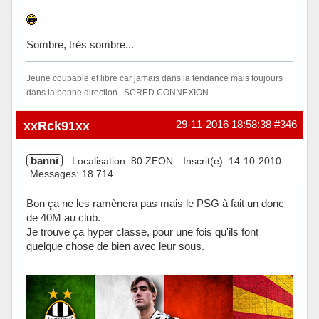
Sombre, très sombre...
Jeune coupable et libre car jamais dans la tendance mais toujours
dans la bonne direction. SCRED CONNEXION
Hors ligne
xxRck91xx
29-11-2016 18:58:38
#346
banni
Localisation: 80 ZEON
Inscrit(e): 14-10-2010
Messages: 18 714
Bon ça ne les ramènera pas mais le PSG à fait un donc
de 40M au club.
Je trouve ça hyper classe, pour une fois qu'ils font
quelque chose de bien avec leur sous.