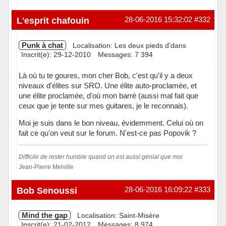
Hors ligne
L'esprit chafouin
28-06-2016 15:32:02
#332
Punk à chat
Localisation: Les deux pieds d'dans
Inscrit(e): 29-12-2010
Messages: 7 394
Là où tu te goures, mon cher Bob, c'est qu'il y a deux
niveaux d'élites sur SRO. Une élite auto-proclamée, et
une élite proclamée, d'où mon barré (aussi mal fait que
ceux que je tente sur mes guitares, je le reconnais).
Moi je suis dans le bon niveau, évidemment. Celui où on
fait ce qu'on veut sur le forum. N'est-ce pas Popovik ?
Difficile de rester humble quand on est aussi génial que moi
Jean-Pierre Melville
Hors ligne
Bob Senoussi
28-06-2016 16:09:22
#333
Mind the gap
Localisation: Saint-Misère
Inscrit(e): 21-02-2012
Messages: 8 974