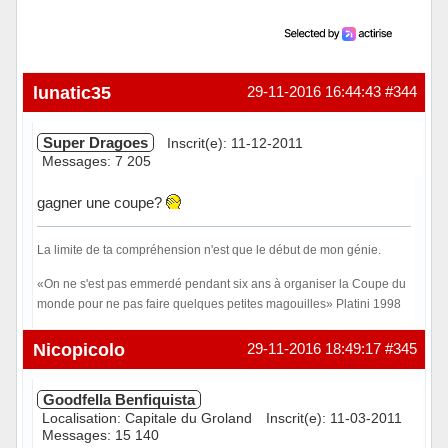
lunatic35
29-11-2016 16:44:43
#344
Super Dragoes
Inscrit(e): 11-12-2011
Messages: 7 205
gagner une coupe?
La limite de ta compréhension n'est que le début de mon génie.
«On ne s'est pas emmerdé pendant six ans à organiser la Coupe du
monde pour ne pas faire quelques petites magouilles» Platini 1998
Hors ligne
Nicopicolo
29-11-2016 18:49:17
#345
Goodfella Benfiquista
Localisation: Capitale du Groland
Inscrit(e): 11-03-2011
Messages: 15 140