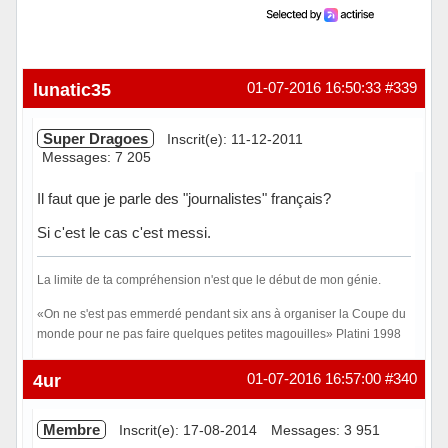
lunatic35
01-07-2016 16:50:33
#339
Super Dragoes
Inscrit(e): 11-12-2011
Messages: 7 205
Il faut que je parle des "journalistes" français?
Si c'est le cas c'est messi.
La limite de ta compréhension n'est que le début de mon génie.
«On ne s'est pas emmerdé pendant six ans à organiser la Coupe du
monde pour ne pas faire quelques petites magouilles» Platini 1998
Hors ligne
4ur
01-07-2016 16:57:00
#340
Membre
Inscrit(e): 17-08-2014
Messages: 3 951