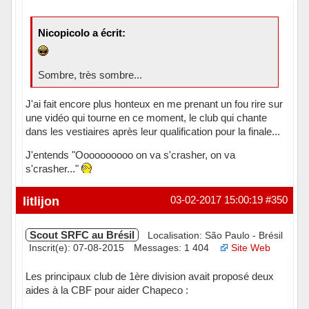
Nicopicolo a écrit:
Sombre, très sombre...
J'ai fait encore plus honteux en me prenant un fou rire sur
une vidéo qui tourne en ce moment, le club qui chante
dans les vestiaires après leur qualification pour la finale...
J'entends "Oooooooooo on va s'crasher, on va
s'crasher..."
litlijon
03-02-2017 15:00:19
#350
Scout SRFC au Brésil
Localisation: São Paulo - Brésil
Inscrit(e): 07-08-2015
Messages: 1 404
Site Web
Les principaux club de 1ère division avait proposé deux
aides à la CBF pour aider Chapeco :