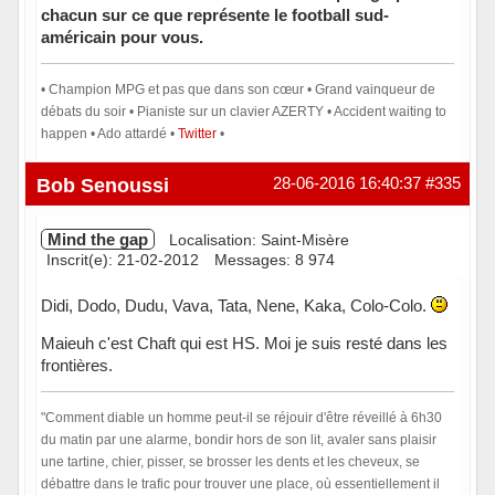
chacun sur ce que représente le football sud-
américain pour vous.
• Champion MPG et pas que dans son cœur • Grand vainqueur de
débats du soir • Pianiste sur un clavier AZERTY • Accident waiting to
happen • Ado attardé •
Twitter
•
Hors ligne
Bob Senoussi
28-06-2016 16:40:37
#335
Mind the gap
Localisation: Saint-Misère
Inscrit(e): 21-02-2012
Messages: 8 974
Didi, Dodo, Dudu, Vava, Tata, Nene, Kaka, Colo-Colo.
Maieuh c'est Chaft qui est HS. Moi je suis resté dans les
frontières.
"Comment diable un homme peut-il se réjouir d'être réveillé à 6h30
du matin par une alarme, bondir hors de son lit, avaler sans plaisir
une tartine, chier, pisser, se brosser les dents et les cheveux, se
débattre dans le trafic pour trouver une place, où essentiellement il