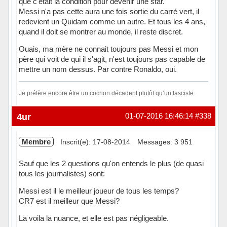
que c'était la condition pour devenir une star.
Messi n'a pas cette aura une fois sortie du carré vert, il
redevient un Quidam comme un autre. Et tous les 4 ans,
quand il doit se montrer au monde, il reste discret.
Ouais, ma mère ne connait toujours pas Messi et mon
père qui voit de qui il s'agit, n'est toujours pas capable de
mettre un nom dessus. Par contre Ronaldo, oui.
Je préfère encore être un cochon décadent plutôt qu’un fasciste.
Hors ligne
4ur
01-07-2016 16:46:14
#338
Membre
Inscrit(e): 17-08-2014
Messages: 3 951
Sauf que les 2 questions qu'on entends le plus (de quasi
tous les journalistes) sont:
Messi est il le meilleur joueur de tous les temps?
CR7 est il meilleur que Messi?
La voila la nuance, et elle est pas négligeable.