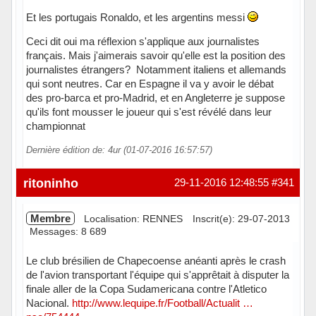
Et les portugais Ronaldo, et les argentins messi
Ceci dit oui ma réflexion s'applique aux journalistes
français. Mais j'aimerais savoir qu'elle est la position des
journalistes étrangers? Notamment italiens et allemands
qui sont neutres. Car en Espagne il va y avoir le débat
des pro-barca et pro-Madrid, et en Angleterre je suppose
qu'ils font mousser le joueur qui s'est révélé dans leur
championnat
Dernière édition de: 4ur (01-07-2016 16:57:57)
Hors ligne
ritoninho
29-11-2016 12:48:55
#341
Membre
Localisation: RENNES
Inscrit(e): 29-07-2013
Messages: 8 689
Le club brésilien de Chapecoense anéanti après le crash
de l'avion transportant l'équipe qui s'apprêtait à disputer la
finale aller de la Copa Sudamericana contre l'Atletico
Nacional.
http://www.lequipe.fr/Football/Actualit …