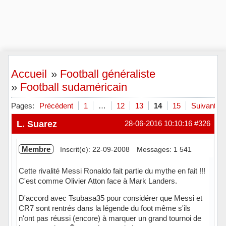
Accueil
»
Football généraliste
»
Football sudaméricain
Pages:
Précédent
1
…
12
13
14
15
Suivant
L. Suarez
28-06-2016 10:10:16
#326
Membre
Inscrit(e): 22-09-2008
Messages: 1 541
Cette rivalité Messi Ronaldo fait partie du mythe en fait !!!
C'est comme Olivier Atton face à Mark Landers.
D'accord avec Tsubasa35 pour considérer que Messi et
CR7 sont rentrés dans la légende du foot même s'ils
n'ont pas réussi (encore) à marquer un grand tournoi de