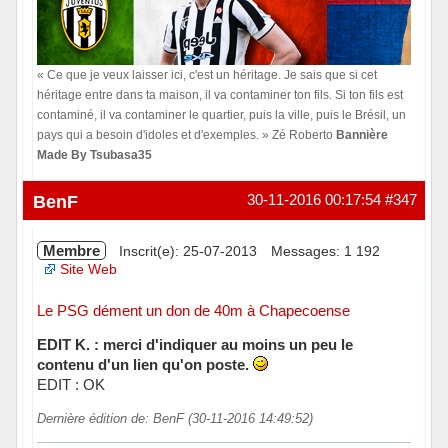
« Ce que je veux laisser ici, c'est un héritage. Je sais que si cet
héritage entre dans ta maison, il va contaminer ton fils. Si ton fils est
contaminé, il va contaminer le quartier, puis la ville, puis le Brésil, un
pays qui a besoin d'idoles et d'exemples. » Zé Roberto
Bannière
Made By Tsubasa35
Hors ligne
BenF
30-11-2016 00:17:54
#347
Membre
Inscrit(e): 25-07-2013
Messages: 1 192
Site Web
Le PSG dément un don de 40m à Chapecoense
EDIT K. : merci d'indiquer au moins un peu le
contenu d'un lien qu'on poste.
EDIT : OK
Dernière édition de: BenF (30-11-2016 14:49:52)