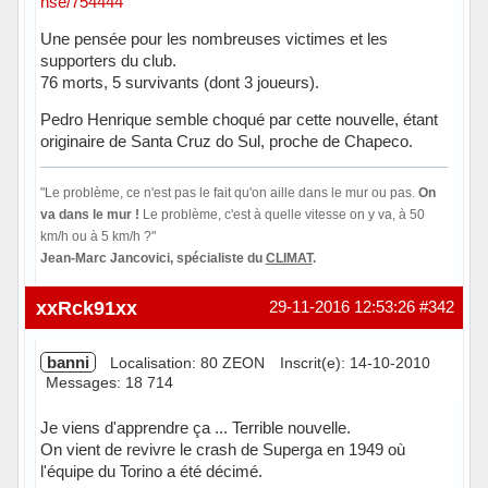
nse/754444
Une pensée pour les nombreuses victimes et les
supporters du club.
76 morts, 5 survivants (dont 3 joueurs).
Pedro Henrique semble choqué par cette nouvelle, étant
originaire de Santa Cruz do Sul, proche de Chapeco.
"Le problème, ce n'est pas le fait qu'on aille dans le mur ou pas.
On
va dans le mur !
Le problème, c'est à quelle vitesse on y va, à 50
km/h ou à 5 km/h ?"
Jean-Marc Jancovici, spécialiste du
CLIMAT
.
En ligne
xxRck91xx
29-11-2016 12:53:26
#342
banni
Localisation: 80 ZEON
Inscrit(e): 14-10-2010
Messages: 18 714
Je viens d'apprendre ça ... Terrible nouvelle.
On vient de revivre le crash de Superga en 1949 où
l'équipe du Torino a été décimé.