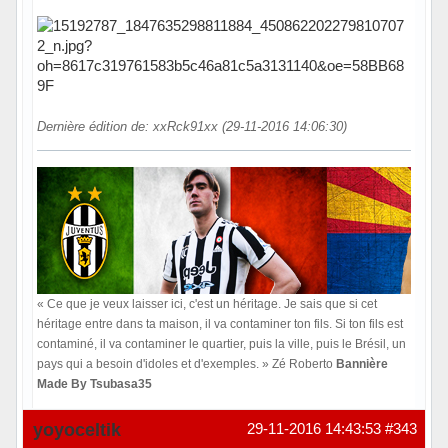
Dernière édition de: xxRck91xx (29-11-2016 14:06:30)
« Ce que je veux laisser ici, c'est un héritage. Je sais que si cet
héritage entre dans ta maison, il va contaminer ton fils. Si ton fils est
contaminé, il va contaminer le quartier, puis la ville, puis le Brésil, un
pays qui a besoin d'idoles et d'exemples. » Zé Roberto
Bannière
Made By Tsubasa35
Hors ligne
yoyoceltik
29-11-2016 14:43:53
#343