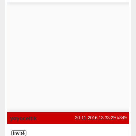
Hors ligne
yoyoceltik
30-11-2016 13:33:29
#349
Invité