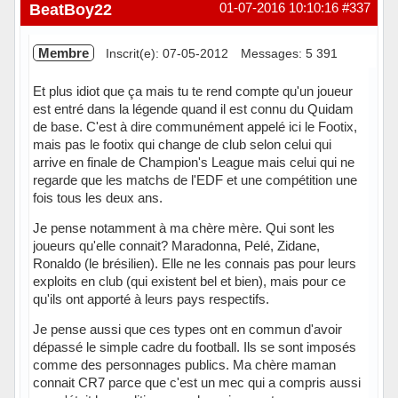
Hors ligne
BeatBoy22
01-07-2016 10:10:16
#337
Membre
Inscrit(e): 07-05-2012
Messages: 5 391
Et plus idiot que ça mais tu te rend compte qu'un joueur
est entré dans la légende quand il est connu du Quidam
de base. C'est à dire communément appelé ici le Footix,
mais pas le footix qui change de club selon celui qui
arrive en finale de Champion's League mais celui qui ne
regarde que les matchs de l'EDF et une compétition une
fois tous les deux ans.
Je pense notamment à ma chère mère. Qui sont les
joueurs qu'elle connait? Maradonna, Pelé, Zidane,
Ronaldo (le brésilien). Elle ne les connais pas pour leurs
exploits en club (qui existent bel et bien), mais pour ce
qu'ils ont apporté à leurs pays respectifs.
Je pense aussi que ces types ont en commun d'avoir
dépassé le simple cadre du football. Ils se sont imposés
comme des personnages publics. Ma chère maman
connait CR7 parce que c'est un mec qui a compris aussi