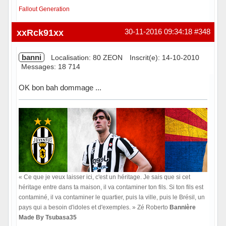
Fallout Generation
Hors ligne
xxRck91xx
30-11-2016 09:34:18
#348
banni
Localisation: 80 ZEON
Inscrit(e): 14-10-2010
Messages: 18 714
OK bon bah dommage ...
« Ce que je veux laisser ici, c'est un héritage. Je sais que si cet
héritage entre dans ta maison, il va contaminer ton fils. Si ton fils est
contaminé, il va contaminer le quartier, puis la ville, puis le Brésil, un
pays qui a besoin d'idoles et d'exemples. » Zé Roberto
Bannière
Made By Tsubasa35