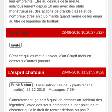
leur empreinte. Être au dessus de la meute
individuellement depuis 10 ans avec des stats
monstrueuses, des actions de grande classe et de
nombreux titres en club mérite quand même de les ériger
au titre de légendes du football.
Hors ligne
Dark.City
28-06-2016 10:20:37
#327
Invité
C'est ce qui les met au niveau d'un Cruyff mais en
dessous d'autres joueurs.
L'esprit chafouin
28-06-2016 11:21:53
#328
Punk à chat
Localisation: Les deux pieds d'dans
Inscrit(e): 29-12-2010
Messages: 7 394
Concrètement, ça sert à quoi, de dresser un "tableau des
légendes", avec des sous-catégories super pointues et
disserter qui a le droit de rentrer dedans ou pas ?