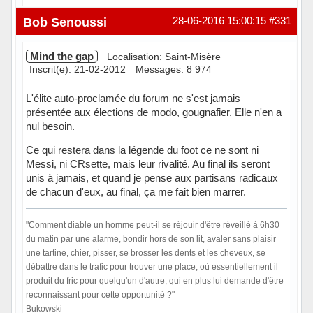
Hors ligne
Bob Senoussi
28-06-2016 15:00:15
#331
Mind the gap
Localisation: Saint-Misère
Inscrit(e): 21-02-2012
Messages: 8 974
L'élite auto-proclamée du forum ne s'est jamais
présentée aux élections de modo, gougnafier. Elle n'en a
nul besoin.
Ce qui restera dans la légende du foot ce ne sont ni
Messi, ni CRsette, mais leur rivalité. Au final ils seront
unis à jamais, et quand je pense aux partisans radicaux
de chacun d'eux, au final, ça me fait bien marrer.
"Comment diable un homme peut-il se réjouir d'être réveillé à 6h30
du matin par une alarme, bondir hors de son lit, avaler sans plaisir
une tartine, chier, pisser, se brosser les dents et les cheveux, se
débattre dans le trafic pour trouver une place, où essentiellement il
produit du fric pour quelqu'un d'autre, qui en plus lui demande d'être
reconnaissant pour cette opportunité ?"
Bukowski