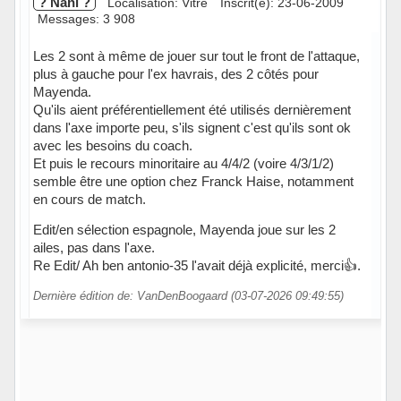
? Nani ?
Localisation: Vitré
Inscrit(e): 23-06-2009
Messages: 3 908
Les 2 sont à même de jouer sur tout le front de l'attaque,
plus à gauche pour l'ex havrais, des 2 côtés pour
Mayenda.
Qu'ils aient préférentiellement été utilisés dernièrement
dans l'axe importe peu, s'ils signent c'est qu'ils sont ok
avec les besoins du coach.
Et puis le recours minoritaire au 4/4/2 (voire 4/3/1/2)
semble être une option chez Franck Haise, notamment
en cours de match.
Edit/en sélection espagnole, Mayenda joue sur les 2
ailes, pas dans l'axe.
Re Edit/ Ah ben antonio-35 l'avait déjà explicité, merci👍.
Dernière édition de: VanDenBoogaard (03-07-2026 09:49:55)
Hors ligne