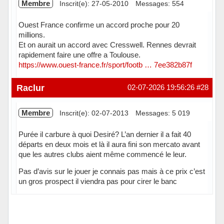
Membre
Inscrit(e): 27-05-2010
Messages: 554
Ouest France confirme un accord proche pour 20
millions.
Et on aurait un accord avec Cresswell. Rennes devrait
rapidement faire une offre a Toulouse.
https://www.ouest-france.fr/sport/footb … 7ee382b87f
Hors ligne
Raclur
02-07-2026 19:56:26
#28
Membre
Inscrit(e): 02-07-2013
Messages: 5 019
Purée il carbure à quoi Desiré? L’an dernier il a fait 40
départs en deux mois et là il aura fini son mercato avant
que les autres clubs aient même commencé le leur.
Pas d’avis sur le jouer je connais pas mais à ce prix c’est
un gros prospect il viendra pas pour cirer le banc
Hors ligne