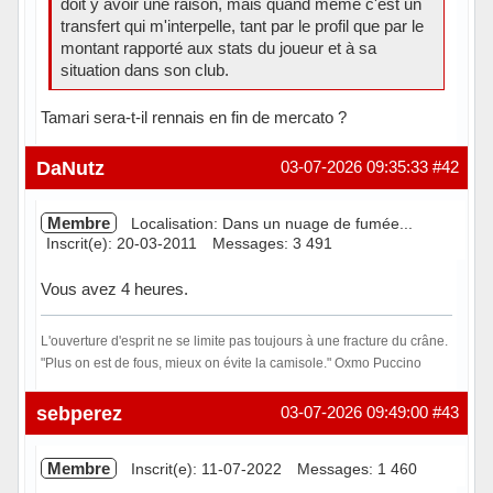
doit y avoir une raison, mais quand même c'est un
transfert qui m'interpelle, tant par le profil que par le
montant rapporté aux stats du joueur et à sa
situation dans son club.
Tamari sera-t-il rennais en fin de mercato ?
Hors ligne
DaNutz
03-07-2026 09:35:33
#42
Membre
Localisation: Dans un nuage de fumée...
Inscrit(e): 20-03-2011
Messages: 3 491
Vous avez 4 heures.
L'ouverture d'esprit ne se limite pas toujours à une fracture du crâne.
"Plus on est de fous, mieux on évite la camisole." Oxmo Puccino
En ligne
sebperez
03-07-2026 09:49:00
#43
Membre
Inscrit(e): 11-07-2022
Messages: 1 460