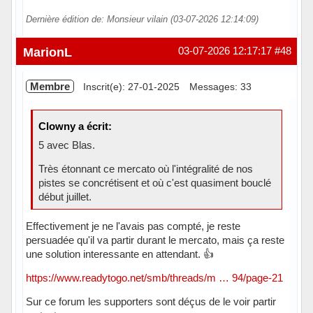
Dernière édition de: Monsieur vilain (03-07-2026 12:14:09)
En ligne
MarionL
03-07-2026 12:17:17
#48
Membre
Inscrit(e): 27-01-2025
Messages: 33
Clowny a écrit:
5 avec Blas.
Très étonnant ce mercato où l'intégralité de nos
pistes se concrétisent et où c'est quasiment bouclé
début juillet.
Effectivement je ne l'avais pas compté, je reste
persuadée qu'il va partir durant le mercato, mais ça reste
une solution interessante en attendant. 👍
https://www.readytogo.net/smb/threads/m … 94/page-21
Sur ce forum les supporters sont déçus de le voir partir