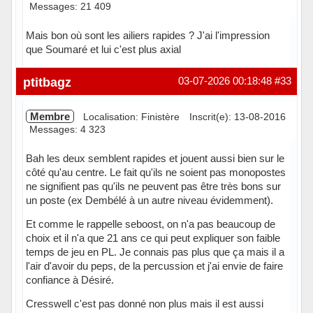
Messages: 21 409
Mais bon où sont les ailiers rapides ? J'ai l'impression
que Soumaré et lui c'est plus axial
En ligne
ptitbagz
03-07-2026 00:18:48
#33
Membre
Localisation: Finistère
Inscrit(e): 13-08-2016
Messages: 4 323
Bah les deux semblent rapides et jouent aussi bien sur le
côté qu'au centre. Le fait qu'ils ne soient pas monopostes
ne signifient pas qu'ils ne peuvent pas être très bons sur
un poste (ex Dembélé à un autre niveau évidemment).
Et comme le rappelle seboost, on n'a pas beaucoup de
choix et il n'a que 21 ans ce qui peut expliquer son faible
temps de jeu en PL. Je connais pas plus que ça mais il a
l'air d'avoir du peps, de la percussion et j'ai envie de faire
confiance à Désiré.
Cresswell c'est pas donné non plus mais il est aussi