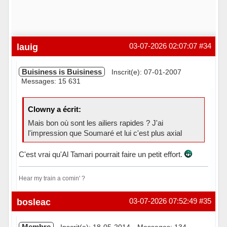
lauig
03-07-2026 02:07:07
#34
Buisiness is Buisiness
Inscrit(e): 07-01-2007
Messages: 15 631
Clowny a écrit:
Mais bon où sont les ailiers rapides ? J'ai
l'impression que Soumaré et lui c'est plus axial
C'est vrai qu'Al Tamari pourrait faire un petit effort.
Hear my train a comin' ?
Hors ligne
bosleac
03-07-2026 07:52:49
#35
Membre