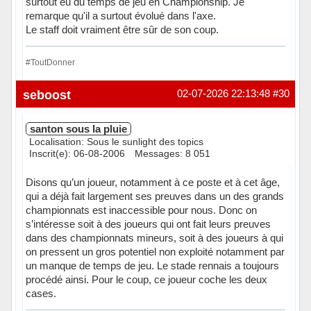
surtout eu du temps de jeu en Championship. Je
remarque qu'il a surtout évolué dans l'axe.
Le staff doit vraiment être sûr de son coup.
#ToutDonner
Hors ligne
seboost
02-07-2026 22:13:48
#30
santon sous la pluie
Localisation: Sous le sunlight des topics
Inscrit(e): 06-08-2006
Messages: 8 051
Disons qu’un joueur, notamment à ce poste et à cet âge,
qui a déjà fait largement ses preuves dans un des grands
championnats est inaccessible pour nous. Donc on
s’intéresse soit à des joueurs qui ont fait leurs preuves
dans des championnats mineurs, soit à des joueurs à qui
on pressent un gros potentiel non exploité notamment par
un manque de temps de jeu. Le stade rennais a toujours
procédé ainsi. Pour le coup, ce joueur coche les deux
cases.