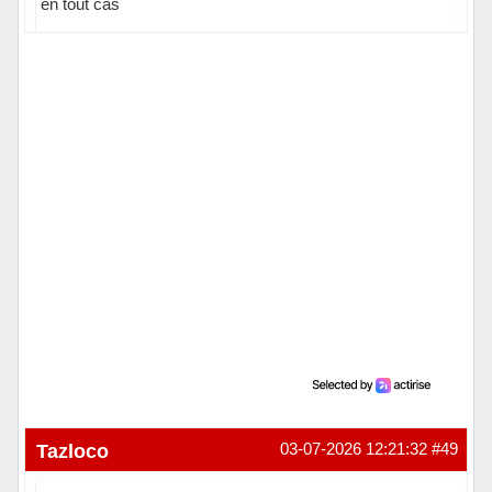
en tout cas
Hors ligne
Tazloco
03-07-2026 12:21:32
#49