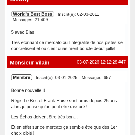
World's Best Boss
Inscrit(e): 02-03-2011
Messages: 21 409
5 avec Blas.
Très étonnant ce mercato où l'intégralité de nos pistes se
concrétisent et où c'est quasiment bouclé début juillet.
En ligne
Monsieur vilain
03-07-2026 12:12:28
#47
Membre
Inscrit(e): 08-01-2025
Messages: 657
Bonne nouvelle !!
Régis Le Bris et Frank Haise sont amis depuis 25 ans
alors je pense qu’on peut être rassuré !!
Les Échos doivent être très bon…
Et en effet sur ce mercato ça semble être que des 1er
choix ciblé !