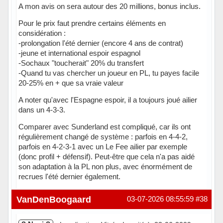
A mon avis on sera autour des 20 millions, bonus inclus.
Pour le prix faut prendre certains éléments en
considération :
-prolongation l'été dernier (encore 4 ans de contrat)
-jeune et international espoir espagnol
-Sochaux "toucherait" 20% du transfert
-Quand tu vas chercher un joueur en PL, tu payes facile
20-25% en + que sa vraie valeur
A noter qu'avec l'Espagne espoir, il a toujours joué ailier
dans un 4-3-3.
Comparer avec Sunderland est compliqué, car ils ont
régulièrement changé de système : parfois en 4-4-2,
parfois en 4-2-3-1 avec un Le Fee ailier par exemple
(donc profil + défensif). Peut-être que cela n'a pas aidé
son adaptation à la PL non plus, avec énormément de
recrues l'été dernier également.
Hors ligne
VanDenBoogaard
03-07-2026 08:55:59
#38