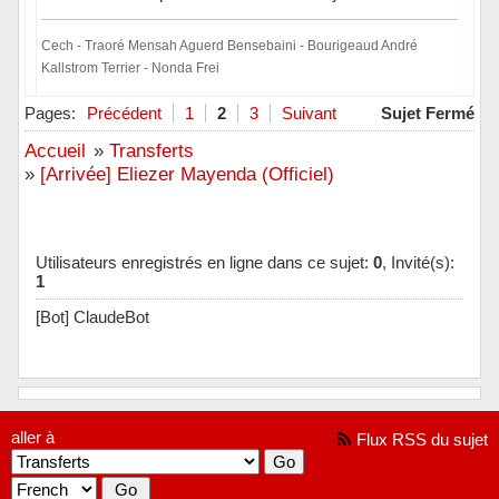
Cech - Traoré Mensah Aguerd Bensebaini - Bourigeaud André
Kallstrom Terrier - Nonda Frei
Hors ligne
Pages:
Précédent
1
2
3
Suivant
Sujet Fermé
Accueil
»
Transferts
»
[Arrivée] Eliezer Mayenda (Officiel)
Utilisateurs enregistrés en ligne dans ce sujet:
0
, Invité(s):
1
[Bot] ClaudeBot
aller à
Flux RSS du sujet