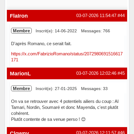
FlaIron
03-07-2026 11:54:47
#44
Membre
Inscrit(e): 14-06-2022
Messages: 766
D'après Romano, ce serait fait.
https://x.com/FabrizioRomano/status/2072980691516617
171
Hors ligne
MarionL
03-07-2026 12:02:46
#45
Membre
Inscrit(e): 27-01-2025
Messages: 33
On va se retrouver avec 4 potentiels ailiers du coup : Al
Tamari, Nordin, Soumaré et donc Mayenda, c'est plutôt
cohérent.
Plutôt contente de sa venue perso ! 😊
Hors ligne
Clowny
03-07-2026 12:11:57
#46