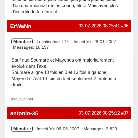
d'un championnat moins connu, etc... Mais avec plus
d'incertitude forcément.
Hors ligne
ErWaNn
03-07-2026 08:05:41
#36
Membre
Localisation: IDF
Inscrit(e): 28-01-2007
Messages: 16 197
Sauf que Soumaré et Mayenda ont majoritairement
évolué dans l'axe.
Soumaré aligné 19 fois en 9 et 13 fois à gauche,
Mayenda c'est 14 fois en 9 et seulement 2 matchs à
droite.
#ToutDonner
Hors ligne
antonio-35
03-07-2026 08:25:12
#37
Membre
Inscrit(e): 06-05-2007
Messages: 2 820