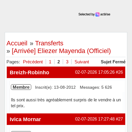
Accueil
»
Transferts
»
[Arrivée] Eliezer Mayenda (Officiel)
Pages:
Précédent
1
2
3
Suivant
Sujet Fermé
Breizh-Robinho
02-07-2026 17:05:26
#26
Membre
Inscrit(e): 13-08-2012
Messages: 5 626
Ils sont aussi très agréablement surpris de le vendre à un
tel prix.
Hors ligne
Ivica Mornar
02-07-2026 17:27:48
#27