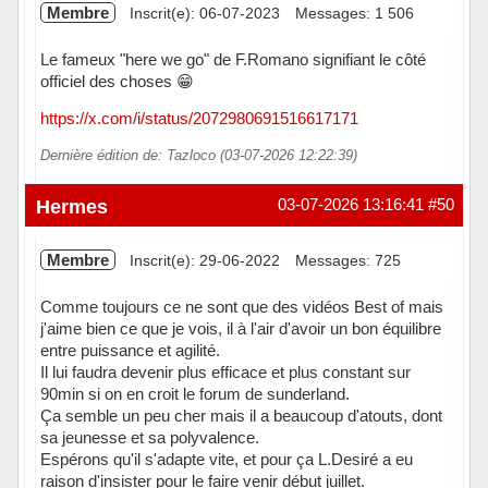
Membre
Inscrit(e): 06-07-2023
Messages: 1 506
Le fameux "here we go" de F.Romano signifiant le côté
officiel des choses 😁
https://x.com/i/status/2072980691516617171
Dernière édition de: Tazloco (03-07-2026 12:22:39)
Hors ligne
Hermes
03-07-2026 13:16:41
#50
Membre
Inscrit(e): 29-06-2022
Messages: 725
Comme toujours ce ne sont que des vidéos Best of mais
j'aime bien ce que je vois, il à l'air d'avoir un bon équilibre
entre puissance et agilité.
Il lui faudra devenir plus efficace et plus constant sur
90min si on en croit le forum de sunderland.
Ça semble un peu cher mais il a beaucoup d'atouts, dont
sa jeunesse et sa polyvalence.
Espérons qu'il s'adapte vite, et pour ça L.Desiré a eu
raison d'insister pour le faire venir début juillet.