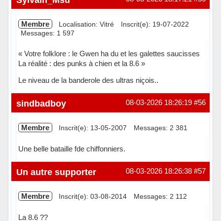
Membre
Localisation: Vitré
Inscrit(e): 19-07-2022
Messages: 1 597
« Votre folklore : le Gwen ha du et les galettes saucisses
La réalité : des punks à chien et la 8.6 »
Le niveau de la banderole des ultras niçois..
Hors ligne
sindbadboy
08-03-2026 18:26:19
#56
Membre
Inscrit(e): 13-05-2007
Messages: 2 381
Une belle bataille fde chiffonniers.
Hors ligne
Un autre supporter
08-03-2026 18:26:38
#57
Membre
Inscrit(e): 03-08-2014
Messages: 2 112
La 8.6 ??