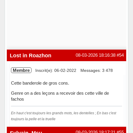
Lost in Roazhon
08-03-2026 18:16:38
#54
Membre
Inscrit(e): 06-02-2022
Messages: 3 478
Cette banderole de gros cons.
Genre on a des leçons a recevoir des cette ville de
fachos
En haut c'est toujours les grands mots, les dentelles ; En bas c'est
toujours la pelle et la truelle
Hors ligne
Sylvain_Msu
08-03-2026 18:17:21
#55