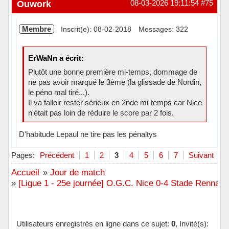
Hors ligne
Ouwork
08-03-2026 19:11:54
#75
Membre
Inscrit(e): 08-02-2018
Messages: 322
ErWaNn a écrit:
Plutôt une bonne première mi-temps, dommage de
ne pas avoir marqué le 3ème (la glissade de Nordin,
le péno mal tiré...).
Il va falloir rester sérieux en 2nde mi-temps car Nice
n'était pas loin de réduire le score par 2 fois.
D'habitude Lepaul ne tire pas les pénaltys
Hors ligne
Pages:
Précédent
1
2
3
4
5
6
7
Suivant
Accueil
»
Jour de match
»
[Ligue 1 - 25e journée] O.G.C. Nice 0-4 Stade Rennais 
Utilisateurs enregistrés en ligne dans ce sujet:
0
, Invité(s):