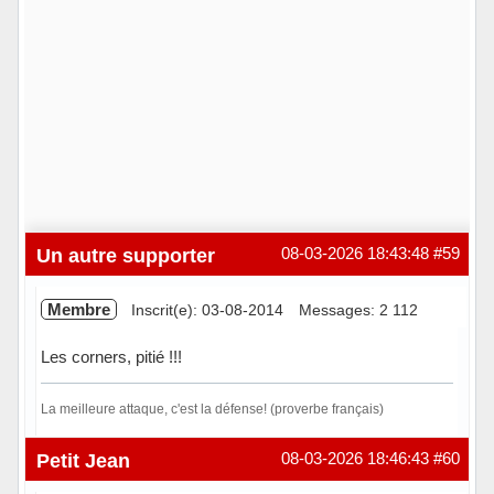
Un autre supporter
08-03-2026 18:43:48
#59
Membre
Inscrit(e): 03-08-2014
Messages: 2 112
Les corners, pitié !!!
La meilleure attaque, c'est la défense! (proverbe français)
Hors ligne
Petit Jean
08-03-2026 18:46:43
#60