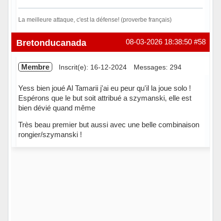
La meilleure attaque, c'est la défense! (proverbe français)
Hors ligne
Bretonducanada
08-03-2026 18:38:50
#58
Membre
Inscrit(e): 16-12-2024
Messages: 294
Yess bien joué Al Tamarii j'ai eu peur qu'il la joue solo !
Espérons que le but soit attribué a szymanski, elle est
bien dévié quand même
Très beau premier but aussi avec une belle combinaison
rongier/szymanski !
Hors ligne