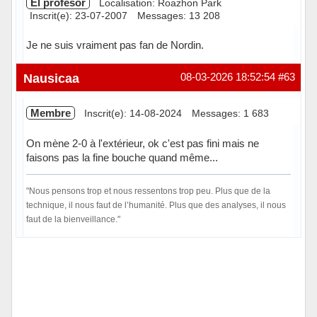
El profesor
Localisation: Roazhon Park
Inscrit(e): 23-07-2007
Messages: 13 208
Je ne suis vraiment pas fan de Nordin.
Hors ligne
Nausicaa
08-03-2026 18:52:54
#63
Membre
Inscrit(e): 14-08-2024
Messages: 1 683
On mène 2-0 à l'extérieur, ok c'est pas fini mais ne
faisons pas la fine bouche quand même...
"Nous pensons trop et nous ressentons trop peu. Plus que de la
technique, il nous faut de l’humanité. Plus que des analyses, il nous
faut de la bienveillance."
Hors ligne