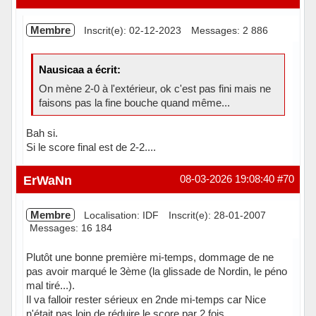
Membre
Inscrit(e): 02-12-2023
Messages: 2 886
Nausicaa a écrit:
On mène 2-0 à l'extérieur, ok c'est pas fini mais ne
faisons pas la fine bouche quand même...
Bah si.
Si le score final est de 2-2....
Hors ligne
ErWaNn
08-03-2026 19:08:40
#70
Membre
Localisation: IDF
Inscrit(e): 28-01-2007
Messages: 16 184
Plutôt une bonne première mi-temps, dommage de ne
pas avoir marqué le 3ème (la glissade de Nordin, le péno
mal tiré...).
Il va falloir rester sérieux en 2nde mi-temps car Nice
n'était pas loin de réduire le score par 2 fois.