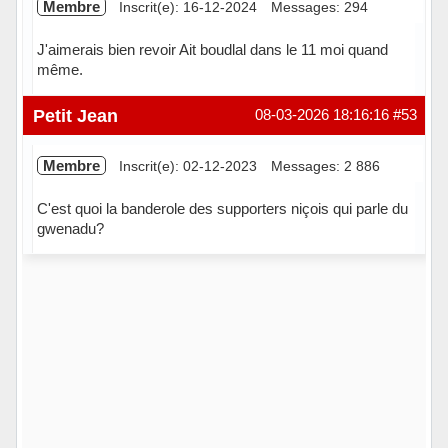
Membre
Inscrit(e): 16-12-2024
Messages: 294
J'aimerais bien revoir Ait boudlal dans le 11 moi quand
même.
Hors ligne
Petit Jean
08-03-2026 18:16:16
#53
Membre
Inscrit(e): 02-12-2023
Messages: 2 886
C'est quoi la banderole des supporters niçois qui parle du
gwenadu?
Hors ligne