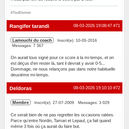
#ToutDonner
Hors ligne
Rangifer tarandi
08-03-2026 19:08:47
#71
Lamouchi du coach
Inscrit(e): 10-05-2016
Messages: 7 367
On aurait tous signé pour ce score à la mi-temps, et on
est déçus d'en rester là, tant il devrait y avoir 0-5...
Dommage, ne nous relançons pas dans notre habituelle
deuxième mi-temps.
Hors ligne
Deldoras
08-03-2026 19:10:10
#72
Membre
Inscrit(e): 27-07-2009
Messages: 3 029
Ce serait bien de ne pas regretter les occasions ratées.
Parce qu'entre Nordin, Tamari et Lepaul, ça fait quand
même 3 fois où ça aurait du faire but.