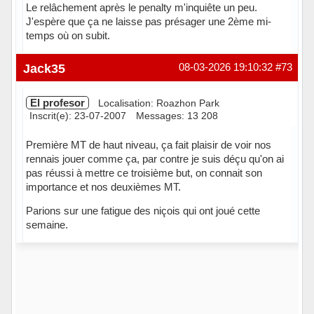
Le relâchement après le penalty m'inquiête un peu.
J'espère que ça ne laisse pas présager une 2ème mi-
temps où on subit.
Hors ligne
Jack35
08-03-2026 19:10:32
#73
El profesor
Localisation: Roazhon Park
Inscrit(e): 23-07-2007
Messages: 13 208
Première MT de haut niveau, ça fait plaisir de voir nos
rennais jouer comme ça, par contre je suis déçu qu'on ai
pas réussi à mettre ce troisième but, on connait son
importance et nos deuxièmes MT.
Parions sur une fatigue des niçois qui ont joué cette
semaine.
Hors ligne