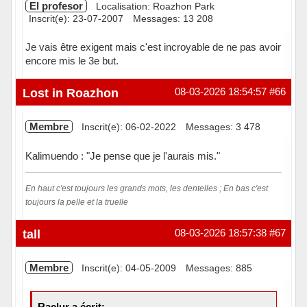
El profesor
Localisation: Roazhon Park
Inscrit(e): 23-07-2007
Messages: 13 208
Je vais être exigent mais c'est incroyable de ne pas avoir
encore mis le 3e but.
Hors ligne
Lost in Roazhon
08-03-2026 18:54:57
#66
Membre
Inscrit(e): 06-02-2022
Messages: 3 478
Kalimuendo : "Je pense que je l'aurais mis."
En haut c'est toujours les grands mots, les dentelles ; En bas c'est
toujours la pelle et la truelle
Hors ligne
tall
08-03-2026 18:57:38
#67
Membre
Inscrit(e): 04-05-2009
Messages: 885
Raclur a écrit: