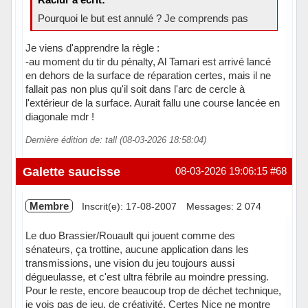
Pourquoi le but est annulé ? Je comprends pas
Je viens d'apprendre la règle :
-au moment du tir du pénalty, Al Tamari est arrivé lancé
en dehors de la surface de réparation certes, mais il ne
fallait pas non plus qu'il soit dans l'arc de cercle à
l'extérieur de la surface. Aurait fallu une course lancée en
diagonale mdr !
Dernière édition de: tall (08-03-2026 18:58:04)
Hors ligne
Galette saucisse
08-03-2026 19:06:15
#68
Membre
Inscrit(e): 17-08-2007
Messages: 2 074
Le duo Brassier/Rouault qui jouent comme des
sénateurs, ça trottine, aucune application dans les
transmissions, une vision du jeu toujours aussi
dégueulasse, et c'est ultra fébrile au moindre pressing.
Pour le reste, encore beaucoup trop de déchet technique,
je vois pas de jeu, de créativité. Certes Nice ne montre