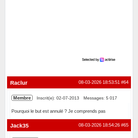
Raclur
08-03-2026 18:53:51
#64
Membre
Inscrit(e): 02-07-2013
Messages: 5 017
Pourquoi le but est annulé ? Je comprends pas
Hors ligne
Jack35
08-03-2026 18:54:26
#65