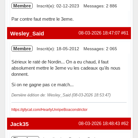
Membre
Inscrit(e): 02-12-2023
Messages: 2 886
Par contre faut mettre le 3eme.
Hors ligne
Wesley_Said
08-03-2026 18:47:07
#61
Membre
Inscrit(e): 18-05-2012
Messages: 2 065
Sérieux le raté de Nordin... On a eu chaud, il faut
absolument mettre le 3eme vu les cadeaux qu'ils nous
donnent.
Si on ne gagne pas ce match...
Dernière édition de: Wesley_Said (08-03-2026 18:53:47)
https://gfycat.com/HeartyUnripeBoaconstrictor
Hors ligne
Jack35
08-03-2026 18:48:43
#62