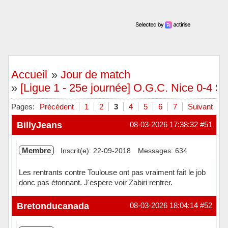
Accueil
»
Jour de match
»
[Ligue 1 - 25e journée] O.G.C. Nice 0-4 S
Pages:
Précédent
1
2
3
4
5
6
7
Suivant
BillyJeans
08-03-2026 17:38:32
#51
Membre
Inscrit(e): 22-09-2018
Messages: 634
Les rentrants contre Toulouse ont pas vraiment fait le job
donc pas étonnant. J'espere voir Zabiri rentrer.
Hors ligne
Bretonducanada
08-03-2026 18:04:14
#52