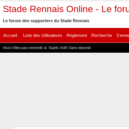
Stade Rennais Online - Le fo
Le forum des supporters du Stade Rennais
Accueil
Liste des Utilisateurs
Règlement
Recherche
S'enre
Vous n'êtes pas connecté.
Sujets:
Actif
|
Sans réponse