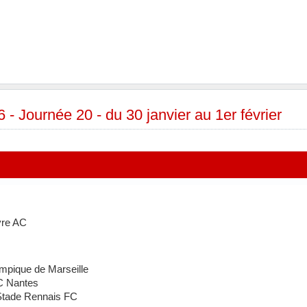
- Journée 20 - du 30 janvier au 1er février
vre AC
mpique de Marseille
C Nantes
tade Rennais FC