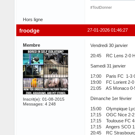
#ToutDonner
Hors ligne
froodge
27-01-2026 01:46:27
Membre
Vendredi 30 janvier
20:45 RC Lens 2-0 
Samedi 31 janvier
17:00 Paris FC 1-3 O
19:00 FC Lorient 2-0
21:05 AS Monaco 0-5
Dimanche 1er février
Inscrit(e): 01-08-2015
Messages: 4 248
15:00 Olympique Lyon
17:15 OGC Nice 2-2 S
17:15 Toulouse FC 4-
17:15 Angers SCO 1
20:45 RC Strasbourg 