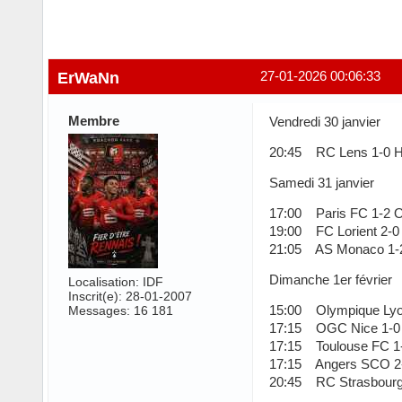
ErWaNn
27-01-2026 00:06:33
Membre
Vendredi 30 janvier
20:45 RC Lens 1-0 
Samedi 31 janvier
17:00 Paris FC 1-2 O
19:00 FC Lorient 2-0
21:05 AS Monaco 1-2
Dimanche 1er février
Localisation: IDF
Inscrit(e): 28-01-2007
15:00 Olympique Lyon
Messages: 16 181
17:15 OGC Nice 1-0 S
17:15 Toulouse FC 1-
17:15 Angers SCO 2
20:45 RC Strasbourg 