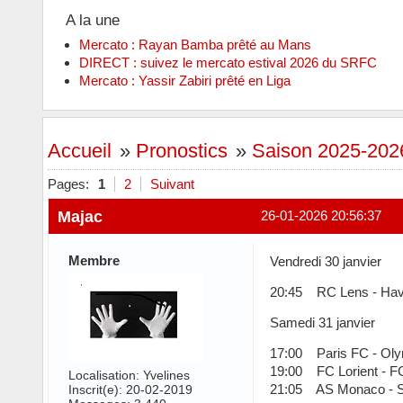
A la une
Mercato : Rayan Bamba prêté au Mans
DIRECT : suivez le mercato estival 2026 du SRFC
Mercato : Yassir Zabiri prêté en Liga
Accueil
»
Pronostics
»
Saison 2025-2026 
Pages:
1
2
Suivant
Majac
26-01-2026 20:56:37
Membre
Vendredi 30 janvier
20:45 RC Lens - Ha
Samedi 31 janvier
17:00 Paris FC - Oly
19:00 FC Lorient - F
Localisation: Yvelines
21:05 AS Monaco - S
Inscrit(e): 20-02-2019