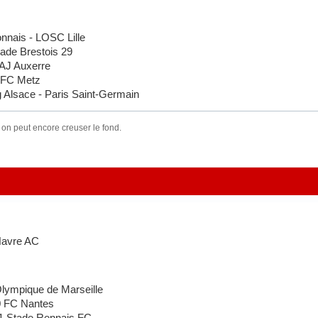
nais - LOSC Lille
de Brestois 29
AJ Auxerre
 FC Metz
Alsace - Paris Saint-Germain
 on peut encore creuser le fond.
Havre AC
lympique de Marseille
0 FC Nantes
 Stade Rennais FC