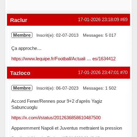
Raclur
17-01-2026 23:18:09
#69
Membre
Inscrit(e): 02-07-2013
Messages: 5 017
Ça approche…
https://www.lequipe.fr/Football/Actuali … es/1634412
Hors ligne
Tazloco
17-01-2026 23:47:01
#70
Membre
Inscrit(e): 06-07-2023
Messages: 1 502
Accord Fener/Rennes pour 9+2 d'après Yagiz
Sabuncuoglu
https://x.com/i/status/2012636858610487500
Apparemment Napoli et Juventus mettraient la pression