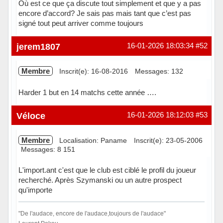
Où est ce que ça discute tout simplement et que y a pas
encore d’accord? Je sais pas mais tant que c’est pas
signé tout peut arriver comme toujours
Hors ligne
jerem1807
16-01-2026 18:03:34
#52
Membre
Inscrit(e): 16-08-2016
Messages: 132
Harder 1 but en 14 matchs cette année ….
Hors ligne
Véloce
16-01-2026 18:12:03
#53
Membre
Localisation: Paname
Inscrit(e): 23-05-2006
Messages: 8 151
L'import.ant c'est que le club est ciblé le profil du joueur
recherché. Après Szymanski ou un autre prospect
qu'importe
"De l'audace, encore de l'audace,toujours de l'audace"