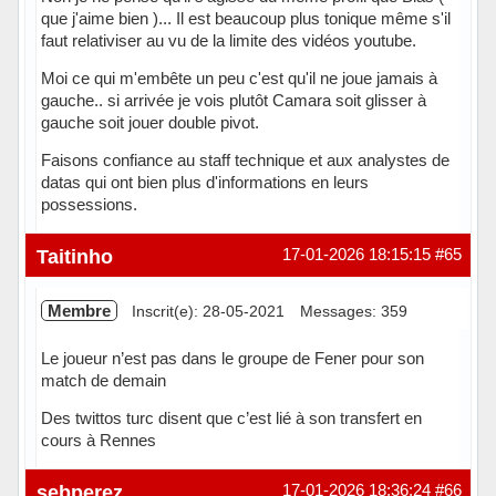
que j'aime bien )... Il est beaucoup plus tonique même s'il
faut relativiser au vu de la limite des vidéos youtube.
Moi ce qui m'embête un peu c'est qu'il ne joue jamais à
gauche.. si arrivée je vois plutôt Camara soit glisser à
gauche soit jouer double pivot.
Faisons confiance au staff technique et aux analystes de
datas qui ont bien plus d'informations en leurs
possessions.
Hors ligne
Taitinho
17-01-2026 18:15:15
#65
Membre
Inscrit(e): 28-05-2021
Messages: 359
Le joueur n’est pas dans le groupe de Fener pour son
match de demain
Des twittos turc disent que c’est lié à son transfert en
cours à Rennes
Hors ligne
sebperez
17-01-2026 18:36:24
#66