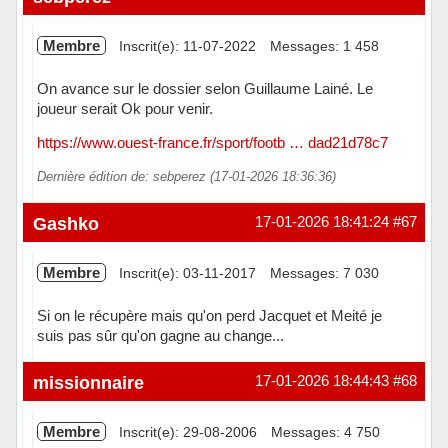
Membre
Inscrit(e): 11-07-2022
Messages: 1 458
On avance sur le dossier selon Guillaume Lainé. Le
joueur serait Ok pour venir.
https://www.ouest-france.fr/sport/footb … dad21d78c7
Dernière édition de: sebperez (17-01-2026 18:36:36)
Hors ligne
Gashko
17-01-2026 18:41:24
#67
Membre
Inscrit(e): 03-11-2017
Messages: 7 030
Si on le récupère mais qu'on perd Jacquet et Meité je
suis pas sûr qu'on gagne au change...
Hors ligne
missionnaire
17-01-2026 18:44:43
#68
Membre
Inscrit(e): 29-08-2006
Messages: 4 750