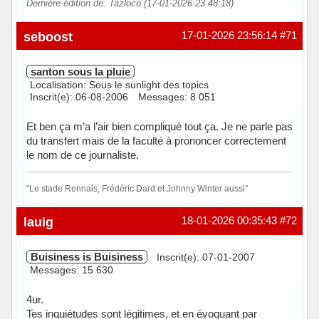
Dernière édition de: Tazloco (17-01-2026 23:48:18)
Hors ligne
seboost
17-01-2026 23:56:14
#71
santon sous la pluie
Localisation: Sous le sunlight des topics
Inscrit(e): 06-08-2006
Messages: 8 051
Et ben ça m’a l’air bien compliqué tout ça. Je ne parle pas
du transfert mais de la faculté à prononcer correctement
le nom de ce journaliste.
"Le stade Rennais, Frédéric Dard et Johnny Winter aussi"
Hors ligne
lauig
18-01-2026 00:35:43
#72
Buisiness is Buisiness
Inscrit(e): 07-01-2007
Messages: 15 630
4ur.
Tes inquiétudes sont légitimes, et en évoquant par