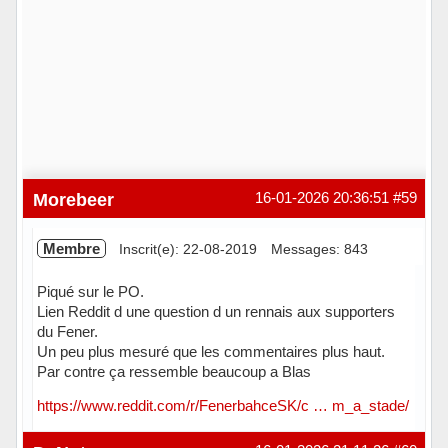
Morebeer
16-01-2026 20:36:51
#59
Membre
Inscrit(e): 22-08-2019
Messages: 843
Piqué sur le PO.
Lien Reddit d une question d un rennais aux supporters
du Fener.
Un peu plus mesuré que les commentaires plus haut.
Par contre ça ressemble beaucoup a Blas
https://www.reddit.com/r/FenerbahceSK/c … m_a_stade/
Hors ligne