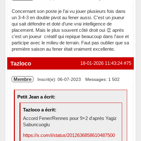
Concernant son poste je l’ai vu jouer plusieurs fois dans
un 3-4-3 en double pivot au fener aussi. C’est un joueur
qui sait défendre et doté d’une vrai intelligence de
placement. Mais le plus souvent côté droit oui 👏 après
c’est un joueur créatif qui repique beaucoup dans l’axe et
participe avec le milieu de terrain. Faut pas oublier que sa
première saison au fener était vraiment excellente.
Hors ligne
Tazloco
18-01-2026 11:43:24
#75
Membre
Inscrit(e): 06-07-2023
Messages: 1 502
Petit Jean a écrit:
Tazloco a écrit:
Accord Fener/Rennes pour 9+2 d'après Yagiz
Sabuncuoglu
https://x.com/i/status/2012636858610487500