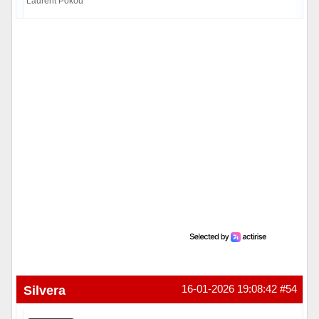
Laurent Pokou
Hors ligne
Silvera
16-01-2026 19:08:42
#54