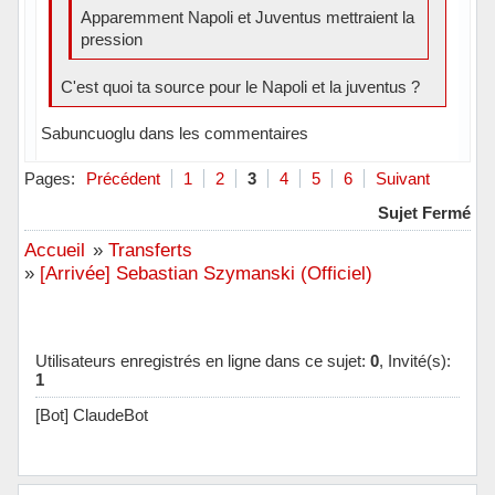
Apparemment Napoli et Juventus mettraient la
pression
C'est quoi ta source pour le Napoli et la juventus ?
Sabuncuoglu dans les commentaires
Hors ligne
Pages:
Précédent
1
2
3
4
5
6
Suivant
Sujet Fermé
Accueil
»
Transferts
»
[Arrivée] Sebastian Szymanski (Officiel)
Utilisateurs enregistrés en ligne dans ce sujet:
0
, Invité(s):
1
[Bot] ClaudeBot