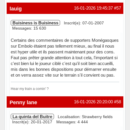
Hors ligne
lauig
16-01-2026 19:45:37
#57
Buisiness is Buisiness
Inscrit(e): 07-01-2007
Messages: 15 630
Certains des commentaires de supporters Monégasques
sur Embolo étaient pas tellement mieux, au final il nous
est hyper utile et ils passent maintenant pour des cons.
Faut pas prêter grande attention à tout cela, l'important si
c'est bien lui le joueur ciblé c'est qu'il soit bien accueilli,
mis dans les bonnes dispositions pour démarrer ensuite
et on verra assez vite sur le terrain s'il convient ou pas.
Hear my train a comin' ?
Hors ligne
Penny lane
16-01-2026 20:20:00
#58
La quinta del Buitre
Localisation: Strawberry fields
Inscrit(e): 20-01-2017
Messages: 4 444