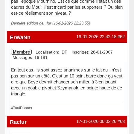
pas l'époque Mourhino. Est ce que comme il était un des
cadres du Mou', il est tricard par les supporters ? Ou bien
est-ce réellement son niveau ?
Dernière édition de: 4ur (16-01-2026 22:23:55)
Hors ligne
ErWaNn
16-01-2026 22:42:18
#62
Membre
Localisation: IDF
Inscrit(e): 28-01-2007
Messages: 16 181
En tout cas, ils sont assez unanimes sur le fait qu'il n'est
pas bon sur un côté. C'est un 10 point barre donc ça veut
dire que Beye devrait changer son milieu à 3 en jouant
avec un double pivot et Szymanski en pointe haute de ce
triangle.
#ToutDonner
Hors ligne
Raclur
17-01-2026 00:02:26
#63