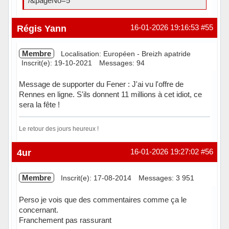
/&pageNo=5
Hors ligne
Régis Yann
16-01-2026 19:16:53
#55
Membre
Localisation: Européen - Breizh apatride
Inscrit(e): 19-10-2021
Messages: 94
Message de supporter du Fener : J'ai vu l'offre de
Rennes en ligne. S'ils donnent 11 millions à cet idiot, ce
sera la fête !
Le retour des jours heureux !
Hors ligne
4ur
16-01-2026 19:27:02
#56
Membre
Inscrit(e): 17-08-2014
Messages: 3 951
Perso je vois que des commentaires comme ça le
concernant.
Franchement pas rassurant