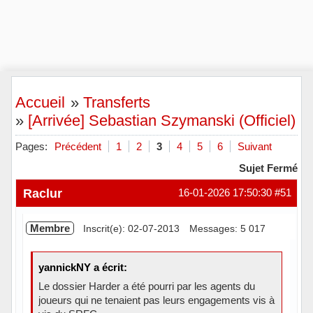
Accueil
»
Transferts
»
[Arrivée] Sebastian Szymanski (Officiel)
Pages:
Précédent
1
2
3
4
5
6
Suivant
Sujet Fermé
Raclur
16-01-2026 17:50:30
#51
Membre
Inscrit(e): 02-07-2013
Messages: 5 017
yannickNY a écrit:
Le dossier Harder a été pourri par les agents du
joueurs qui ne tenaient pas leurs engagements vis à