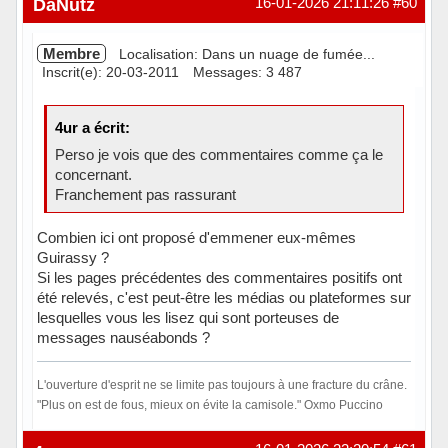
DaNutz
16-01-2026 21:11:26
#60
Membre
Localisation: Dans un nuage de fumée...
Inscrit(e): 20-03-2011
Messages: 3 487
4ur a écrit:
Perso je vois que des commentaires comme ça le
concernant.
Franchement pas rassurant
Combien ici ont proposé d'emmener eux-mêmes
Guirassy ?
Si les pages précédentes des commentaires positifs ont
été relevés, c'est peut-être les médias ou plateformes sur
lesquelles vous les lisez qui sont porteuses de
messages nauséabonds ?
L'ouverture d'esprit ne se limite pas toujours à une fracture du crâne.
"Plus on est de fous, mieux on évite la camisole." Oxmo Puccino
Hors ligne