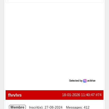
Hors ligne
flvvlvs
18-01-2026 11:40:47
#74
Membre
Inscrit(e): 27-08-2024
Messages: 412