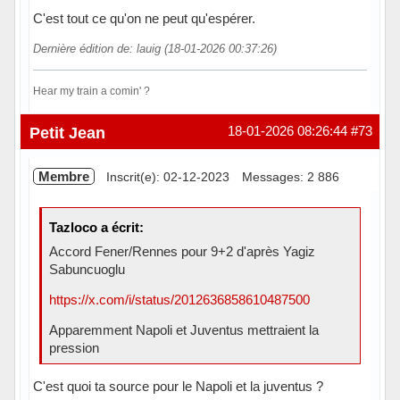
C'est tout ce qu'on ne peut qu'espérer.
Dernière édition de: lauig (18-01-2026 00:37:26)
Hear my train a comin' ?
Hors ligne
Petit Jean
18-01-2026 08:26:44
#73
Membre
Inscrit(e): 02-12-2023
Messages: 2 886
Tazloco a écrit:
Accord Fener/Rennes pour 9+2 d'après Yagiz
Sabuncuoglu
https://x.com/i/status/2012636858610487500
Apparemment Napoli et Juventus mettraient la
pression
C'est quoi ta source pour le Napoli et la juventus ?