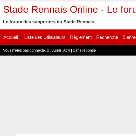
Stade Rennais Online - Le fo
Le forum des supporters du Stade Rennais
Accueil
Liste des Utilisateurs
Règlement
Recherche
S'enre
Vous n'êtes pas connecté.
Sujets:
Actif
|
Sans réponse