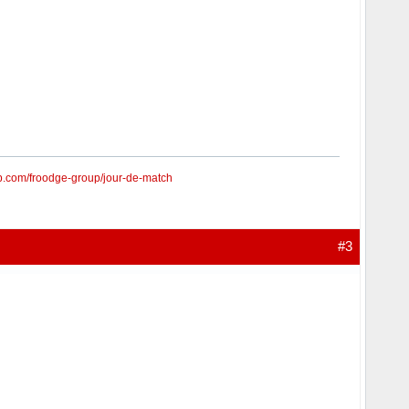
lab.com/froodge-group/jour-de-match
#3