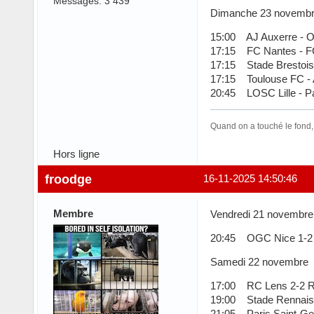
Messages: 3 439
Dimanche 23 novemb
15:00 AJ Auxerre - O
17:15 FC Nantes - FC
17:15 Stade Brestois
17:15 Toulouse FC -
20:45 LOSC Lille - P
Quand on a touché le fond,
Hors ligne
froodge
16-11-2025 14:50:46
Membre
Vendredi 21 novembre
20:45 OGC Nice 1-2 
Samedi 22 novembre
17:00 RC Lens 2-2 R
19:00 Stade Rennais
21:05 Paris Saint-Ge