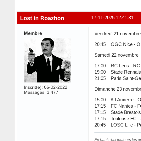
Lost in Roazhon
17-11-2025 12:41:31
Membre
Vendredi 21 novembre
20:45 OGC Nice - Oly
Samedi 22 novembre
17:00 RC Lens - RC S
19:00 Stade Rennais
21:05 Paris Saint-Ge
Inscrit(e): 06-02-2022
Dimanche 23 novemb
Messages: 3 477
15:00 AJ Auxerre - O
17:15 FC Nantes - FC
17:15 Stade Brestois
17:15 Toulouse FC -
20:45 LOSC Lille - Pa
En haut c'est toujours les gr