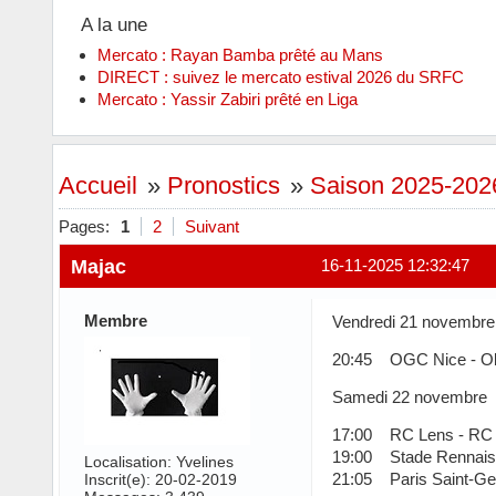
A la une
Mercato : Rayan Bamba prêté au Mans
DIRECT : suivez le mercato estival 2026 du SRFC
Mercato : Yassir Zabiri prêté en Liga
Accueil
»
Pronostics
»
Saison 2025-2026
Pages:
1
2
Suivant
Majac
16-11-2025 12:32:47
Membre
Vendredi 21 novembre
20:45 OGC Nice - Oly
Samedi 22 novembre
17:00 RC Lens - RC 
19:00 Stade Rennais
Localisation: Yvelines
21:05 Paris Saint-Ge
Inscrit(e): 20-02-2019