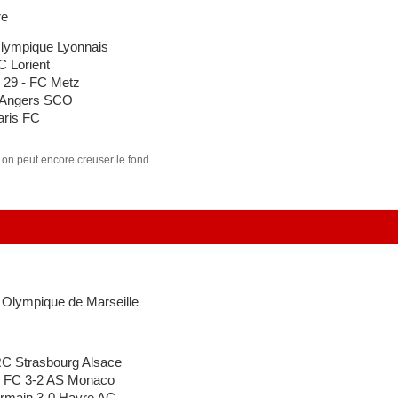
re
lympique Lyonnais
 Lorient
 29 - FC Metz
 Angers SCO
aris FC
 on peut encore creuser le fond.
Olympique de Marseille
C Strasbourg Alsace
 FC 3-2 AS Monaco
rmain 3-0 Havre AC