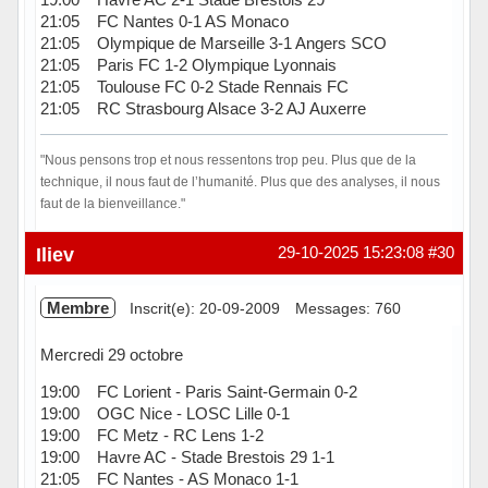
21:05 FC Nantes 0-1 AS Monaco
21:05 Olympique de Marseille 3-1 Angers SCO
21:05 Paris FC 1-2 Olympique Lyonnais
21:05 Toulouse FC 0-2 Stade Rennais FC
21:05 RC Strasbourg Alsace 3-2 AJ Auxerre
"Nous pensons trop et nous ressentons trop peu. Plus que de la
technique, il nous faut de l’humanité. Plus que des analyses, il nous
faut de la bienveillance."
Hors ligne
Iliev
29-10-2025 15:23:08
#30
Membre
Inscrit(e): 20-09-2009
Messages: 760
Mercredi 29 octobre
19:00 FC Lorient - Paris Saint-Germain 0-2
19:00 OGC Nice - LOSC Lille 0-1
19:00 FC Metz - RC Lens 1-2
19:00 Havre AC - Stade Brestois 29 1-1
21:05 FC Nantes - AS Monaco 1-1