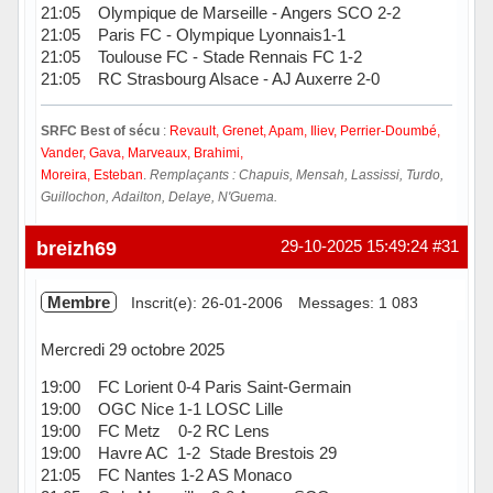
21:05 Olympique de Marseille - Angers SCO 2-2
21:05 Paris FC - Olympique Lyonnais1-1
21:05 Toulouse FC - Stade Rennais FC 1-2
21:05 RC Strasbourg Alsace - AJ Auxerre 2-0
SRFC Best of sécu
:
Revault, Grenet, Apam, Iliev, Perrier-Doumbé,
Vander, Gava, Marveaux, Brahimi,
Moreira, Esteban
.
Remplaçants : Chapuis, Mensah, Lassissi, Turdo,
Guillochon, Adailton, Delaye, N'Guema.
Hors ligne
breizh69
29-10-2025 15:49:24
#31
Membre
Inscrit(e): 26-01-2006
Messages: 1 083
Mercredi 29 octobre 2025
19:00 FC Lorient 0-4 Paris Saint-Germain
19:00 OGC Nice 1-1 LOSC Lille
19:00 FC Metz 0-2 RC Lens
19:00 Havre AC 1-2 Stade Brestois 29
21:05 FC Nantes 1-2 AS Monaco