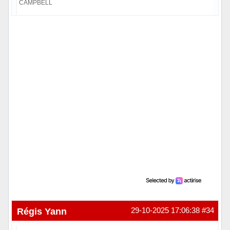
CAMPBELL
Hors ligne
Régis Yann
29-10-2025 17:06:38
#34