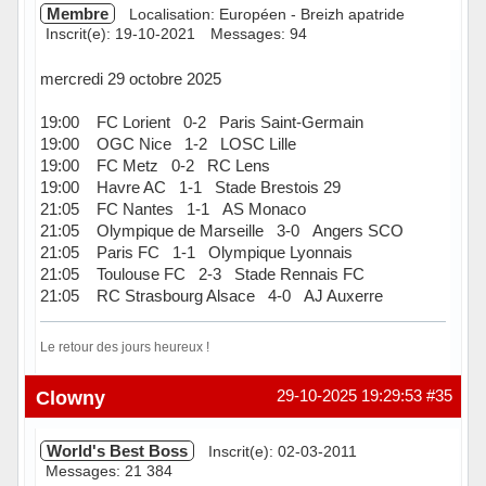
Membre
Localisation: Européen - Breizh apatride
Inscrit(e): 19-10-2021
Messages: 94
mercredi 29 octobre 2025
19:00 FC Lorient 0-2 Paris Saint-Germain
19:00 OGC Nice 1-2 LOSC Lille
19:00 FC Metz 0-2 RC Lens
19:00 Havre AC 1-1 Stade Brestois 29
21:05 FC Nantes 1-1 AS Monaco
21:05 Olympique de Marseille 3-0 Angers SCO
21:05 Paris FC 1-1 Olympique Lyonnais
21:05 Toulouse FC 2-3 Stade Rennais FC
21:05 RC Strasbourg Alsace 4-0 AJ Auxerre
Le retour des jours heureux !
Hors ligne
Clowny
29-10-2025 19:29:53
#35
World's Best Boss
Inscrit(e): 02-03-2011
Messages: 21 384