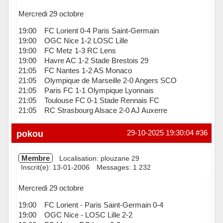
Mercredi 29 octobre
19:00 FC Lorient 0-4 Paris Saint-Germain
19:00 OGC Nice 1-2 LOSC Lille
19:00 FC Metz 1-3 RC Lens
19:00 Havre AC 1-2 Stade Brestois 29
21:05 FC Nantes 1-2 AS Monaco
21:05 Olympique de Marseille 2-0 Angers SCO
21:05 Paris FC 1-1 Olympique Lyonnais
21:05 Toulouse FC 0-1 Stade Rennais FC
21:05 RC Strasbourg Alsace 2-0 AJ Auxerre
En ligne
pokou
29-10-2025 19:30:04
#36
Membre
Localisation: plouzane 29
Inscrit(e): 13-01-2006
Messages: 1 232
Mercredi 29 octobre
19:00 FC Lorient - Paris Saint-Germain 0-4
19:00 OGC Nice - LOSC Lille 2-2