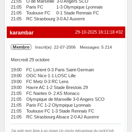
21:05 O de Marseille 3-0 Angers SCO
21:05 Paris FC 1-3 Olympique Lyonnais
21:05 Toulouse FC 0-1 Stade Rennais FC
21:05 RC Strasbourg 3-0 AJ Auxerre
Hors ligne
karambar
29-10-2025 16:11:18
#32
Membre
Inscrit(e): 22-07-2006
Messages: 5 214
Mercredi 29 octobre
19:00 FC Lorient 0-3 Paris Saint-Germain
19:00 OGC Nice 1-1 LOSC Lille
19:00 FC Metz 0-3 RC Lens
19:00 Havre AC 1-2 Stade Brestois 29
21:05 FC Nantes 0- 2 AS Monaco
21:05 Olympique de Marseille 3-0 Angers SCO
21:05 Paris FC 1-2 Olympique Lyonnais
21:05 Toulouse FC 1-3 Stade Rennais FC
21:05 RC Strasbourg Alsace 2-0 AJ Auxerre
J'ai volé mon âme à un clown Un cloclo mécanique du rock'n'roll