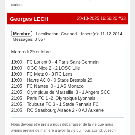
cartoon
Hors ligne
Georges LECH
29-10-2025 16:56:20
#33
Membre
Localisation: Gwened
Inscrit(e): 11-12-2014
Messages: 3 557
Mercredi 29 octobre
19:00 FC Lorient 0 - 4 Paris Saint-Germain
19:00 OGC Nice 2 - 2 LOSC Lille
19:00 FC Metz 0 - 3 RC Lens
19:00 Havre AC 0 - 0 Stade Brestois 29
21:05 FC Nantes 0 - 1 AS Monaco
21:05 Olympique de Marseille 3 - 1 Angers SCO
21:05 Paris FC 1 -2 Olympique Lyonnais
21:05 Toulouse FC 3 - 1 Stade Rennais FC
21:05 RC Strasbourg Alsace 2 - 0 AJ Auxerre
Nous devons être prêts à nous débarrasser de la vie que nous
avions prévue de maniere à avoir la vie qui nous attend. Joseph