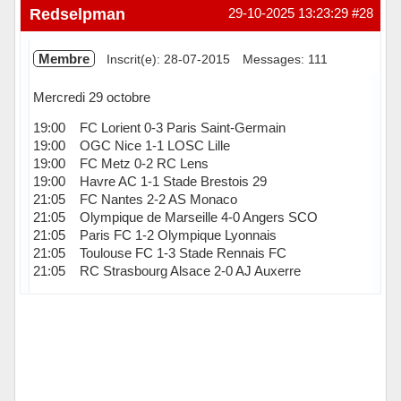
Hors ligne
Redselpman
29-10-2025 13:23:29
#28
Membre
Inscrit(e): 28-07-2015
Messages: 111
Mercredi 29 octobre
19:00 FC Lorient 0-3 Paris Saint-Germain
19:00 OGC Nice 1-1 LOSC Lille
19:00 FC Metz 0-2 RC Lens
19:00 Havre AC 1-1 Stade Brestois 29
21:05 FC Nantes 2-2 AS Monaco
21:05 Olympique de Marseille 4-0 Angers SCO
21:05 Paris FC 1-2 Olympique Lyonnais
21:05 Toulouse FC 1-3 Stade Rennais FC
21:05 RC Strasbourg Alsace 2-0 AJ Auxerre
Hors ligne