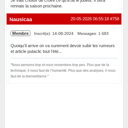
Je vais choisir de croire ce qu'a dit le joueur. Il sera
rennais la saison prochaine.
Hors ligne
Nausicaa
20-05-2026 06:55:18
#758
Membre
Inscrit(e): 14-08-2024
Messages: 1 683
Quoiqu'il arrive on va surement devoir subir les rumeurs
et article putaclic tout l'été...
"Nous pensons trop et nous ressentons trop peu. Plus que de la
technique, il nous faut de l’humanité. Plus que des analyses, il nous
faut de la bienveillance."
Hors ligne