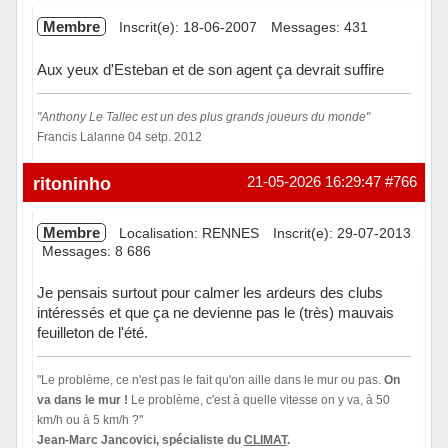
Membre
Inscrit(e): 18-06-2007
Messages: 431
Aux yeux d'Esteban et de son agent ça devrait suffire
"Anthony Le Tallec est un des plus grands joueurs du monde"
Francis Lalanne 04 setp. 2012
Hors ligne
ritoninho
21-05-2026 16:29:47
#766
Membre
Localisation: RENNES
Inscrit(e): 29-07-2013
Messages: 8 686
Je pensais surtout pour calmer les ardeurs des clubs
intéressés et que ça ne devienne pas le (très) mauvais
feuilleton de l'été.
"Le problème, ce n'est pas le fait qu'on aille dans le mur ou pas.
On
va dans le mur !
Le problème, c'est à quelle vitesse on y va, à 50
km/h ou à 5 km/h ?"
Jean-Marc Jancovici, spécialiste du
CLIMAT
.