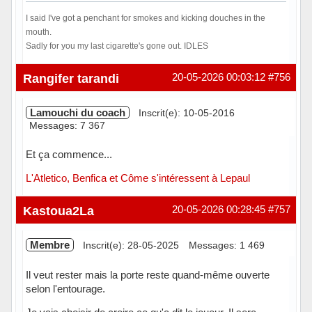
I said I've got a penchant for smokes and kicking douches in the
mouth.
Sadly for you my last cigarette's gone out. IDLES
Hors ligne
Rangifer tarandi
20-05-2026 00:03:12
#756
Lamouchi du coach
Inscrit(e): 10-05-2016
Messages: 7 367
Et ça commence...
L'Atletico, Benfica et Côme s'intéressent à Lepaul
Hors ligne
Kastoua2La
20-05-2026 00:28:45
#757
Membre
Inscrit(e): 28-05-2025
Messages: 1 469
Il veut rester mais la porte reste quand-même ouverte
selon l'entourage.