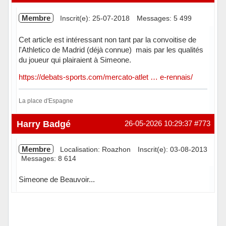
Membre
Inscrit(e): 25-07-2018
Messages: 5 499
Cet article est intéressant non tant par la convoitise de
l'Athletico de Madrid (déjà connue) mais par les qualités
du joueur qui plairaient à Simeone.
https://debats-sports.com/mercato-atlet … e-rennais/
La place d'Espagne
Hors ligne
Harry Badgé
26-05-2026 10:29:37
#773
Membre
Localisation: Roazhon
Inscrit(e): 03-08-2013
Messages: 8 614
Simeone de Beauvoir...
Hors ligne