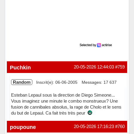
Puchkin
20-05-2026 12:44:03
#759
Random
Inscrit(e): 06-06-2005
Messages: 17 637
Esteban Lepaul sous la direction de Diego Simeone...
Vous imaginez une minute le combo monstrueux? Une
fusion de cannibales absolus, la rage de Cholo et le sens
du but de Lepaul. Ca fait très très peur
Hors ligne
poupoune
20-05-2026 17:16:23
#760