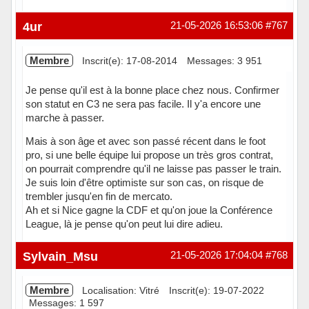
Hors ligne
4ur
21-05-2026 16:53:06
#767
Membre
Inscrit(e): 17-08-2014
Messages: 3 951
Je pense qu'il est à la bonne place chez nous. Confirmer
son statut en C3 ne sera pas facile. Il y'a encore une
marche à passer.
Mais à son âge et avec son passé récent dans le foot
pro, si une belle équipe lui propose un très gros contrat,
on pourrait comprendre qu'il ne laisse pas passer le train.
Je suis loin d'être optimiste sur son cas, on risque de
trembler jusqu'en fin de mercato.
Ah et si Nice gagne la CDF et qu'on joue la Conférence
League, là je pense qu'on peut lui dire adieu.
Hors ligne
Sylvain_Msu
21-05-2026 17:04:04
#768
Membre
Localisation: Vitré
Inscrit(e): 19-07-2022
Messages: 1 597