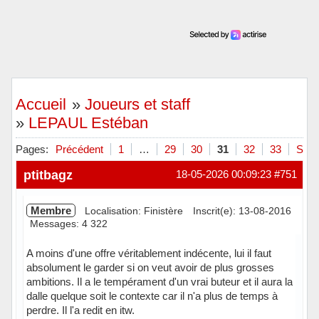
Accueil
»
Joueurs et staff
»
LEPAUL Estéban
Pages:
Précédent
1
…
29
30
31
32
33
Suiv
ptitbagz
18-05-2026 00:09:23
#751
Membre
Localisation: Finistère
Inscrit(e): 13-08-2016
Messages: 4 322
A moins d'une offre véritablement indécente, lui il faut
absolument le garder si on veut avoir de plus grosses
ambitions. Il a le tempérament d'un vrai buteur et il aura la
dalle quelque soit le contexte car il n'a plus de temps à
perdre. Il l'a redit en itw.