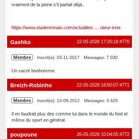
vraiment de la peine s'il partait déjà..
https://www.staderennais.com/actualites … uteur-inne
Hors ligne
Gashko
22-05-2026 17:35:18
#770
Membre
Inscrit(e): 03-11-2017
Messages: 7 030
Un sacré bonhomme.
Hors ligne
Breizh-Robinho
22-05-2026 18:50:07
#771
Membre
Inscrit(e): 13-08-2012
Messages: 5 625
Il en faudrait plus des comme lui dans le monde du foot et
même du sport en général.
Hors ligne
poupoune
26-05-2026 10:04:55
#772