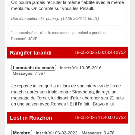
On pourra jamais recruter la même fiabilité avec la même
mentalité. On compte sur vous les Pinault.
Dernière édition de: ptitbagz (18-05-2026 11:56:31)
"Les cacahuètes, c'est le mouvement perpétuel à portée de
l'homme". JCVD.
Hors ligne
Rangifer tarandi
18-05-2026 00:18:48
#752
Lamouchi du coach
Inscrit(e): 10-05-2016
Messages: 7 367
Je reposte ici ce qu'il a dit lors de son interview de fin de
match : après son triplé contre Strasbourg, ila reçu un
message de Terrier, lui disant d'aller chercher ses 21 buts
en une saison avec Rennes ! Et il l'a fait ! Bravo à lui.
Hors ligne
Lost in Roazhon
18-05-2026 11:40:00
#753
Membre
Inscrit(e): 06-02-2022
Messages: 3 478