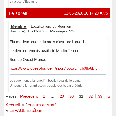
La place d'Espagne
Hors ligne
Le zoreil
31-05-2026 16:17:29
#775
Membre
Localisation: La Réunion
Inscrit(e): 13-08-2023
Messages: 526
Élu meilleur joueur du mois d'avril de Ligue 1
Le dernier rennais avait été Martin Terrier.
Source Ouest France
https://www.ouest-france.fr/sport/footb … cb0ffa8bfb
Le sage montre la lune, l'imbécile regarde le doigt.
Un peuple ignorant est un peuple docile car crédule.
Hors ligne
Pages:
Précédent
1
…
29
30
31
32
33
Suiv
Accueil
»
Joueurs et staff
»
LEPAUL Estéban