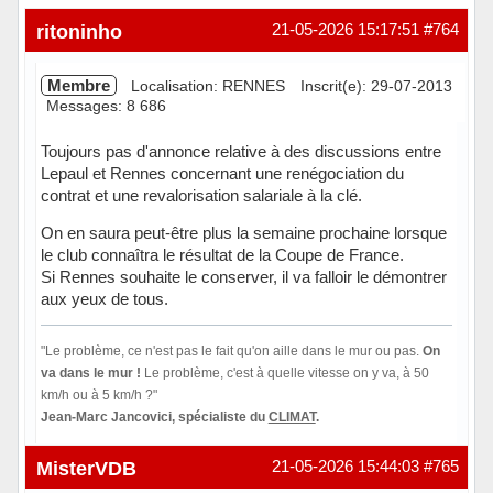
ritoninho
21-05-2026 15:17:51
#764
Membre
Localisation: RENNES
Inscrit(e): 29-07-2013
Messages: 8 686
Toujours pas d'annonce relative à des discussions entre
Lepaul et Rennes concernant une renégociation du
contrat et une revalorisation salariale à la clé.
On en saura peut-être plus la semaine prochaine lorsque
le club connaîtra le résultat de la Coupe de France.
Si Rennes souhaite le conserver, il va falloir le démontrer
aux yeux de tous.
"Le problème, ce n'est pas le fait qu'on aille dans le mur ou pas.
On
va dans le mur !
Le problème, c'est à quelle vitesse on y va, à 50
km/h ou à 5 km/h ?"
Jean-Marc Jancovici, spécialiste du
CLIMAT
.
Hors ligne
MisterVDB
21-05-2026 15:44:03
#765