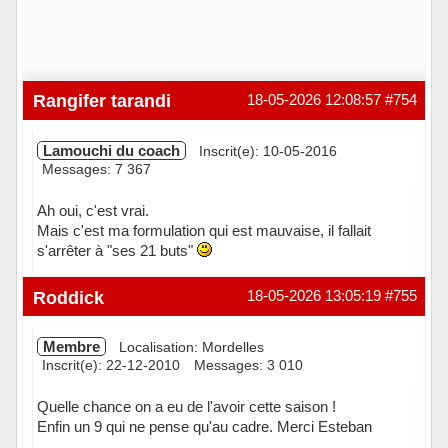
Rangifer tarandi
18-05-2026 12:08:57
#754
Lamouchi du coach
Inscrit(e): 10-05-2016
Messages: 7 367
Ah oui, c'est vrai.
Mais c'est ma formulation qui est mauvaise, il fallait
s'arrêter à "ses 21 buts"
Hors ligne
Roddick
18-05-2026 13:05:19
#755
Membre
Localisation: Mordelles
Inscrit(e): 22-12-2010
Messages: 3 010
Quelle chance on a eu de l'avoir cette saison !
Enfin un 9 qui ne pense qu'au cadre. Merci Esteban