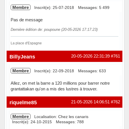
Membre
Inscrit(e): 25-07-2018
Messages: 5 499
Pas de message
Dernière édition de: poupoune (20-05-2026 17:17:23)
La place d'Espagne
Hors ligne
BillyJeans
20-05-2026 22:31:39
#761
Membre
Inscrit(e): 22-09-2018
Messages: 633
Allez, on met la barre a 120 millions pour barrer notre
grantattakan qu'on a mis des lustres à trouver.
En ligne
riquelme85
21-05-2026 14:06:51
#762
Membre
Localisation: Chez les canaris
Inscrit(e): 24-10-2015
Messages: 788