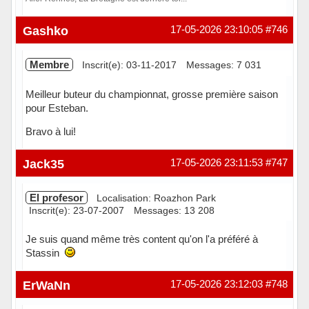
Hors ligne
Gashko
17-05-2026 23:10:05
#746
Membre
Inscrit(e): 03-11-2017
Messages: 7 031
Meilleur buteur du championnat, grosse première saison
pour Esteban.
Bravo à lui!
Hors ligne
Jack35
17-05-2026 23:11:53
#747
El profesor
Localisation: Roazhon Park
Inscrit(e): 23-07-2007
Messages: 13 208
Je suis quand même très content qu'on l'a préféré à
Stassin
Hors ligne
ErWaNn
17-05-2026 23:12:03
#748