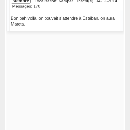
Membre
Localisation: Kemper
Inscrit(e): 04-12-2014
Messages: 170
Bon bah voilà, on pouvait s'attendre à Estéban, on aura
Mateta.
Hors ligne