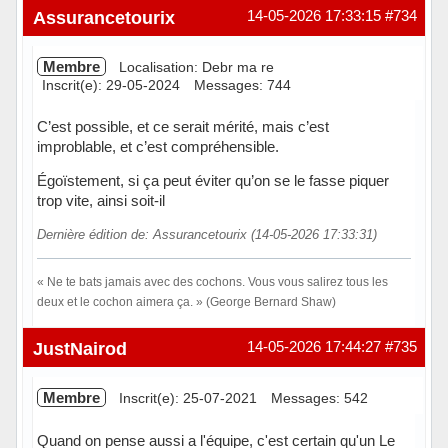
Assurancetourix
14-05-2026 17:33:15
#734
Membre
Localisation: Debr ma re
Inscrit(e): 29-05-2024
Messages: 744
C’est possible, et ce serait mérité, mais c’est
improblable, et c’est compréhensible.
Égoïstement, si ça peut éviter qu’on se le fasse piquer
trop vite, ainsi soit-il
Dernière édition de: Assurancetourix (14-05-2026 17:33:31)
« Ne te bats jamais avec des cochons. Vous vous salirez tous les
deux et le cochon aimera ça. » (George Bernard Shaw)
Hors ligne
JustNairod
14-05-2026 17:44:27
#735
Membre
Inscrit(e): 25-07-2021
Messages: 542
Quand on pense aussi a l'équipe, c'est certain qu'un Le