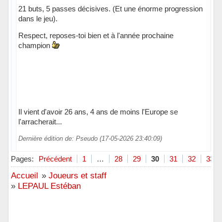
21 buts, 5 passes décisives. (Et une énorme progression
dans le jeu).
Respect, reposes-toi bien et à l'année prochaine
champion
Il vient d'avoir 26 ans, 4 ans de moins l'Europe se
l'arracherait...
Dernière édition de: Pseudo (17-05-2026 23:40:09)
Hors ligne
Pages:
Précédent
1
…
28
29
30
31
32
33
Accueil
»
Joueurs et staff
»
LEPAUL Estéban