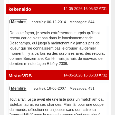
Hors ligne
kekenaldo
14-05-2026 16:05:32
#731
Membre
Inscrit(e): 06-12-2014
Messages: 844
De toute façon, je serais extrêmement surpris qu'il soit
retenu car ce n'est pas dans le fonctionnement de
Deschamps, qui jusqu'à maintenant n'a jamais pris de
joueur qui "ne connaissent pas le groupe" au dernier
moment. Il y a parfois eu des surprises avec des retours,
comme Benzema et Kanté, mais jamais de nouveau de
dernière minute façon Ribéry 2006.
En ligne
MisterVDB
14-05-2026 16:35:33
#732
Membre
Inscrit(e): 18-06-2007
Messages: 431
Tout à fait. Si ça avait été une liste pour un match amical,
Estéban aurait eu ses chances. Mais là, pour une coupe
du monde, sélectionner un joueur sans connaitre sa
"compatibilité" avec le reste du groupe c'est compliqué.