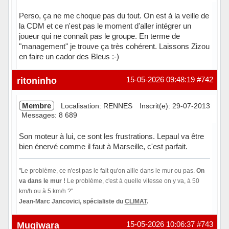
Perso, ça ne me choque pas du tout. On est à la veille de
la CDM et ce n'est pas le moment d'aller intégrer un
joueur qui ne connaît pas le groupe. En terme de
"management" je trouve ça très cohérent. Laissons Zizou
en faire un cador des Bleus :-)
Hors ligne
ritoninho
15-05-2026 09:48:19
#742
Membre
Localisation: RENNES
Inscrit(e): 29-07-2013
Messages: 8 689
Son moteur à lui, ce sont les frustrations. Lepaul va être
bien énervé comme il faut à Marseille, c'est parfait.
"Le problème, ce n'est pas le fait qu'on aille dans le mur ou pas.
On
va dans le mur !
Le problème, c'est à quelle vitesse on y va, à 50
km/h ou à 5 km/h ?"
Jean-Marc Jancovici, spécialiste du
CLIMAT
.
Hors ligne
Mugiwara
15-05-2026 10:06:37
#743