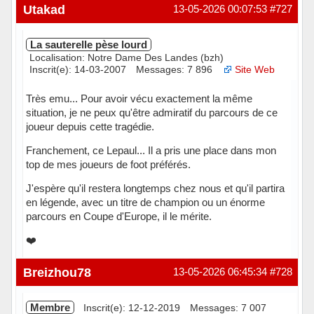
Hors ligne
Utakad
13-05-2026 00:07:53
#727
La sauterelle pèse lourd
Localisation: Notre Dame Des Landes (bzh)
Inscrit(e): 14-03-2007
Messages: 7 896
Site Web
Très emu... Pour avoir vécu exactement la même
situation, je ne peux qu'être admiratif du parcours de ce
joueur depuis cette tragédie.
Franchement, ce Lepaul... Il a pris une place dans mon
top de mes joueurs de foot préférés.
J'espère qu'il restera longtemps chez nous et qu'il partira
en légende, avec un titre de champion ou un énorme
parcours en Coupe d'Europe, il le mérite.
❤️
Hors ligne
Breizhou78
13-05-2026 06:45:34
#728
Membre
Inscrit(e): 12-12-2019
Messages: 7 007