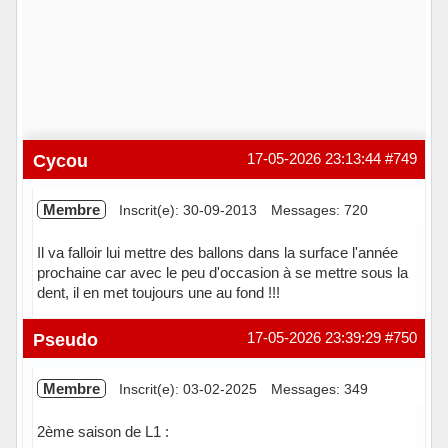
Cycou
17-05-2026 23:13:44
#749
Membre
Inscrit(e): 30-09-2013
Messages: 720
Il va falloir lui mettre des ballons dans la surface l'année
prochaine car avec le peu d'occasion à se mettre sous la
dent, il en met toujours une au fond !!!
Hors ligne
Pseudo
17-05-2026 23:39:29
#750
Membre
Inscrit(e): 03-02-2025
Messages: 349
2ème saison de L1 :