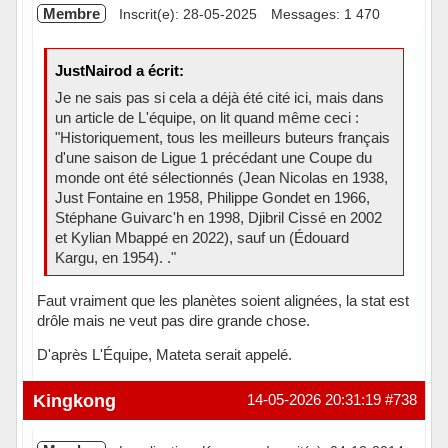
Membre
Inscrit(e): 28-05-2025
Messages: 1 470
JustNairod a écrit:
Je ne sais pas si cela a déjà été cité ici, mais dans
un article de L'équipe, on lit quand même ceci :
"Historiquement, tous les meilleurs buteurs français
d'une saison de Ligue 1 précédant une Coupe du
monde ont été sélectionnés (Jean Nicolas en 1938,
Just Fontaine en 1958, Philippe Gondet en 1966,
Stéphane Guivarc'h en 1998, Djibril Cissé en 2002
et Kylian Mbappé en 2022), sauf un (Édouard
Kargu, en 1954). ."
Faut vraiment que les planètes soient alignées, la stat est
drôle mais ne veut pas dire grande chose.
D'après L'Équipe, Mateta serait appelé.
Hors ligne
Kingkong
14-05-2026 20:31:19
#738