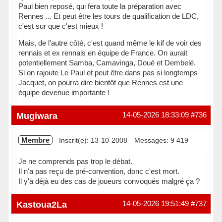
Paul bien reposé, qui fera toute la préparation avec
Rennes ... Et peut être les tours de qualification de LDC,
c'est sur que c'est mieux !
Mais, de l'autre côté, c'est quand même le kif de voir des
rennais et ex rennais en équipe de France. On aurait
potentiellement Samba, Camavinga, Doué et Dembelé.
Si on rajoute Le Paul et peut être dans pas si longtemps
Jacquet, on pourra dire bientôt que Rennes est une
équipe devenue importante !
Hors ligne
Mugiwara
14-05-2026 18:33:09
#736
Membre
Inscrit(e): 13-10-2008
Messages: 9 419
Je ne comprends pas trop le débat.
Il n'a pas reçu de pré-convention, donc c'est mort.
Il y'a déjà eu des cas de joueurs convoqués malgré ça ?
Hors ligne
Kastoua2La
14-05-2026 19:51:49
#737