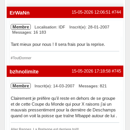
ErWaNn
15-05-2026 12:06:51
#744
Membre
Localisation: IDF
Inscrit(e): 28-01-2007
Messages: 16 183
Tant mieux pour nous ! Il sera frais pour la reprise.
#ToutDonner
Hors ligne
bzhnolimite
15-05-2026 17:18:58
#745
Membre
Inscrit(e): 14-03-2007
Messages: 821
Clairement je préfère qu'il reste en dehors de se groupe
et de cette Coupe du Monde qui pour X raisons j'ai un
mauvais pressentiment pour la dernière de Deschamps
quand on voit la poisse que traîne Mbappé autour de lui .
Aller Rennes, La Bretagne est derriere toi!!!