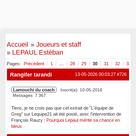
Accueil
»
Joueurs et staff
»
LEPAUL Estéban
Pages:
Précédent
1
…
28
29
30
31
32
33
Rangifer tarandi
13-05-2026 00:03:27
#726
Lamouchi du coach
Inscrit(e): 10-05-2016
Messages: 7 367
Tiens, je ne crois pas que cet extrait de "L'équipe de
Greg" sur Lequipe21 ait été posté, avec l'intervention de
François Rauzy :
Pourquoi Lepaul mérite sa chance en
bleus