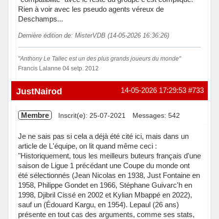
Rien à voir avec les pseudo agents véreux de
Deschamps...
Dernière édition de: MisterVDB (14-05-2026 16:36:26)
"Anthony Le Tallec est un des plus grands joueurs du monde"
Francis Lalanne 04 setp. 2012
Hors ligne
JustNairod
14-05-2026 17:29:53
#733
Membre
Inscrit(e): 25-07-2021
Messages: 542
Je ne sais pas si cela a déjà été cité ici, mais dans un
article de L'équipe, on lit quand même ceci :
"Historiquement, tous les meilleurs buteurs français d'une
saison de Ligue 1 précédant une Coupe du monde ont
été sélectionnés (Jean Nicolas en 1938, Just Fontaine en
1958, Philippe Gondet en 1966, Stéphane Guivarc'h en
1998, Djibril Cissé en 2002 et Kylian Mbappé en 2022),
sauf un (Édouard Kargu, en 1954). Lepaul (26 ans)
présente en tout cas des arguments, comme ses stats,