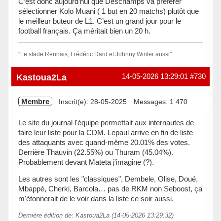
C’est donc aujourd’hui que Deschamps va préférer
sélectionner Kolo Muani ( 1 but en 20 matchs) plutôt que
le meilleur buteur de L1. C’est un grand jour pour le
football français. Ça méritait bien un 20 h.
"Le stade Rennais, Frédéric Dard et Johnny Winter aussi"
Hors ligne
Kastoua2La
14-05-2026 13:29:01
#730
Membre
Inscrit(e): 28-05-2025
Messages: 1 470
Le site du journal l'équipe permettait aux internautes de
faire leur liste pour la CDM. Lepaul arrive en fin de liste
des attaquants avec quand-même 20.01% des votes.
Derrière Thauvin (22.55%) ou Thuram (45.04%).
Probablement devant Mateta j'imagine (?).
Les autres sont les "classiques", Dembele, Olise, Doué,
Mbappé, Cherki, Barcola… pas de RKM non Seboost, ça
m'étonnerait de le voir dans la liste ce soir aussi.
Dernière édition de: Kastoua2La (14-05-2026 13:29:32)