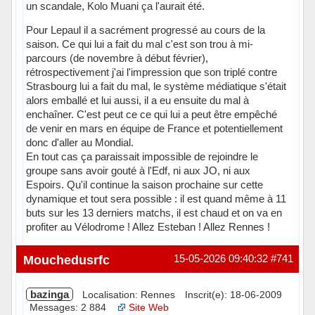
un scandale, Kolo Muani ça l'aurait été.
Pour Lepaul il a sacrément progressé au cours de la
saison. Ce qui lui a fait du mal c'est son trou à mi-
parcours (de novembre à début février),
rétrospectivement j'ai l'impression que son triplé contre
Strasbourg lui a fait du mal, le système médiatique s'était
alors emballé et lui aussi, il a eu ensuite du mal à
enchaîner. C'est peut ce ce qui lui a peut être empêché
de venir en mars en équipe de France et potentiellement
donc d'aller au Mondial.
En tout cas ça paraissait impossible de rejoindre le
groupe sans avoir gouté à l'Edf, ni aux JO, ni aux
Espoirs. Qu'il continue la saison prochaine sur cette
dynamique et tout sera possible : il est quand même à 11
buts sur les 13 derniers matchs, il est chaud et on va en
profiter au Vélodrome ! Allez Esteban ! Allez Rennes !
Hors ligne
Mouchedusrfc
15-05-2026 09:40:32
#741
bazinga
Localisation: Rennes
Inscrit(e): 18-06-2009
Messages: 2 884
Site Web