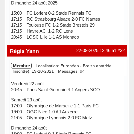
Dimanche 24 août 2025
15:00 FC Lorient 0-2 Stade Rennais FC
17:15 RC Strasbourg Alsace 2-0 FC Nantes
17:15 Toulouse FC 1-2 Stade Brestois 29
17:15 Havre AC 1-2 RC Lens
20:45 LOSC Lille 1-1 AS Monaco
Hors ligne
Régis Yann
22-08-2025 12:46:51
#32
Membre
Localisation: Européen - Breizh apatride
Inscrit(e): 19-10-2021
Messages: 94
Vendredi 22 août
20:45 Paris Saint-Germain 4-1 Angers SCO
Samedi 23 août
17:00 Olympique de Marseille 1-1 Paris FC
19:00 OGC Nice 1-0 AJ Auxerre
21:05 Olympique Lyonnais 2-0 FC Metz
Dimanche 24 août
15:00 FC Lorient 0-1 Stade Rennais FC