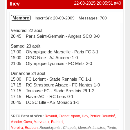
Hors ligne
Iliev
22-08-2025 20:05:51
#40
Membre
Inscrit(e): 20-09-2009
Messages: 760
Vendredi 22 août
20:45 Paris Saint-Germain - Angers SCO 3-0
Samedi 23 août
17:00 Olympique de Marseille - Paris FC 3-1
19:00 OGC Nice - AJ Auxerre 1-0
21:05 Olympique Lyonnais - FC Metz 2-0
Dimanche 24 août
15:00 FC Lorient - Stade Rennais FC 1-1
17:15 RC Strasbourg Alsace - FC Nantes 1-0
17:15 Toulouse FC - Stade Brestois 29 1-2
17:15 Havre AC - RC Lens 0-1
20:45 LOSC Lille - AS Monaco 1-1
SRFC Best of sécu
:
Revault, Grenet, Apam, Iliev, Perrier-Doumbé,
Vander, Gava, Marveaux, Brahimi,
Moreira, Esteban
.
Remplaçants : Chapuis, Mensah, Lassissi, Turdo,