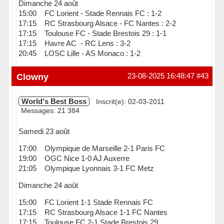
Dimanche 24 août
15:00 FC Lorient - Stade Rennais FC : 1-2
17:15 RC Strasbourg Alsace - FC Nantes : 2-2
17:15 Toulouse FC - Stade Brestois 29 : 1-1
17:15 Havre AC - RC Lens : 3-2
20:45 LOSC Lille - AS Monaco : 1-2
Hors ligne
Clowny
23-08-2025 16:48:47
#43
World's Best Boss
Inscrit(e): 02-03-2011
Messages: 21 384
Samedi 23 août
17:00 Olympique de Marseille 2-1 Paris FC
19:00 OGC Nice 1-0 AJ Auxerre
21:05 Olympique Lyonnais 3-1 FC Metz
Dimanche 24 août
15:00 FC Lorient 1-1 Stade Rennais FC
17:15 RC Strasbourg Alsace 1-1 FC Nantes
17:15 Toulouse FC 2-1 Stade Brestois 29