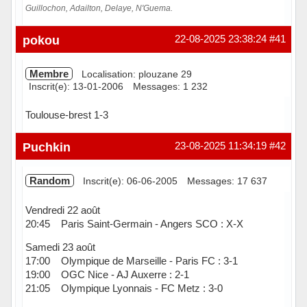
Guillochon, Adailton, Delaye, N'Guema.
Hors ligne
pokou
22-08-2025 23:38:24
#41
Membre
Localisation: plouzane 29
Inscrit(e): 13-01-2006
Messages: 1 232
Toulouse-brest 1-3
Hors ligne
Puchkin
23-08-2025 11:34:19
#42
Random
Inscrit(e): 06-06-2005
Messages: 17 637
Vendredi 22 août
20:45 Paris Saint-Germain - Angers SCO : X-X
Samedi 23 août
17:00 Olympique de Marseille - Paris FC : 3-1
19:00 OGC Nice - AJ Auxerre : 2-1
21:05 Olympique Lyonnais - FC Metz : 3-0