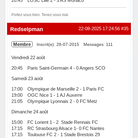
20:45 LOSC Lille 2 - 3 AS Monaco
Portez-vous bien. Tenez-vous mal.
Hors ligne
Redselpman
22-08-2025 17:24:56
#35
Membre
Inscrit(e): 28-07-2015
Messages: 111
Vendredi 22 août
20:45 Paris Saint-Germain 4 - 0 Angers SCO
Samedi 23 août
17:00 Olympique de Marseille 2 - 1 Paris FC
19:00 OGC Nice 1 - 1 AJ Auxerre
21:05 Olympique Lyonnais 2 - 0 FC Metz
Dimanche 24 août
15:00 FC Lorient 1 - 2 Stade Rennais FC
17:15 RC Strasbourg Alsace 1- 0 FC Nantes
17:15 Toulouse FC 2 - 1 Stade Brestois 29