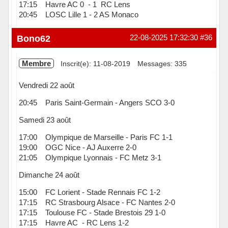
17:15 Havre AC 0 - 1 RC Lens
20:45 LOSC Lille 1 - 2 AS Monaco
Hors ligne
Bono62
22-08-2025 17:32:30
#36
Membre
Inscrit(e): 11-08-2019
Messages: 335
Vendredi 22 août
20:45 Paris Saint-Germain - Angers SCO 3-0
Samedi 23 août
17:00 Olympique de Marseille - Paris FC 1-1
19:00 OGC Nice - AJ Auxerre 2-0
21:05 Olympique Lyonnais - FC Metz 3-1
Dimanche 24 août
15:00 FC Lorient - Stade Rennais FC 1-2
17:15 RC Strasbourg Alsace - FC Nantes 2-0
17:15 Toulouse FC - Stade Brestois 29 1-0
17:15 Havre AC - RC Lens 1-2