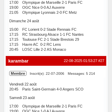
17:00 Olympique de Marseille 2-1 Paris FC
19:00 OGC Nice 0-0 AJ Auxerre
21:05 Olympique Lyonnais 2-0 FC Metz
Dimanche 24 août
15:00 FC Lorient 0-2 Stade Rennais FC
17:15 RC Strasbourg Alsace 1-1 FC Nantes
17:15 Toulouse FC 2-1 Stade Brestois 29
17:15 Havre AC 0-2 RC Lens
20:45 LOSC Lille 2-2 AS Monaco
Hors ligne
karambar
22-08-2025 01:53:27
#27
Membre
Inscrit(e): 22-07-2006
Messages: 5 214
Vendredi 22 août
20:45 Paris Saint-Germain 4-0 Angers SCO
Samedi 23 août
17:00 Olympique de Marseille 2-1 Paris FC
19:00 OGC Nice 1-0 AJ Auxerre