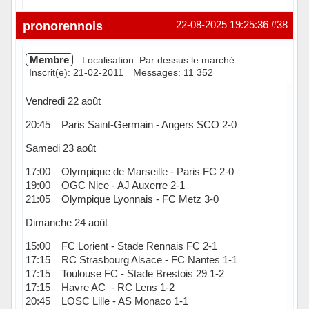
Hors ligne
pronorennois
22-08-2025 19:25:36
#38
Membre
Localisation: Par dessus le marché
Inscrit(e): 21-02-2011
Messages: 11 352
Vendredi 22 août
20:45 Paris Saint-Germain - Angers SCO 2-0
Samedi 23 août
17:00 Olympique de Marseille - Paris FC 2-0
19:00 OGC Nice - AJ Auxerre 2-1
21:05 Olympique Lyonnais - FC Metz 3-0
Dimanche 24 août
15:00 FC Lorient - Stade Rennais FC 2-1
17:15 RC Strasbourg Alsace - FC Nantes 1-1
17:15 Toulouse FC - Stade Brestois 29 1-2
17:15 Havre AC - RC Lens 1-2
20:45 LOSC Lille - AS Monaco 1-1