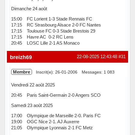
Dimanche 24 août
15:00 FC Lorient 1-3 Stade Rennais FC
17:15 RC Strasbourg Alsace 2-0 FC Nantes
17:15 Toulouse FC 0-3 Stade Brestois 29
17:15 Havre AC 0-2 RC Lens
20:45 LOSC Lille 2-1 AS Monaco
Hors ligne
breizh69
22-08-2025 12:43:48
#31
Membre
Inscrit(e): 26-01-2006
Messages: 1 083
Vendredi 22 août 2025
20:45 Paris Saint-Germain 2-0 Angers SCO
Samedi 23 août 2025
17:00 Olympique de Marseille 2-0. Paris FC
19:00 OGC Nice 2-1. AJ Auxerre
21:05 Olympique Lyonnais 2-1 FC Metz