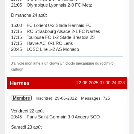
21:05 Olympique Lyonnais 2-0 FC Metz
Dimanche 24 août
15:00 FC Lorient 0-3 Stade Rennais FC
17:15 RC Strasbourg Alsace 2-1 FC Nantes
17:15 Toulouse FC 1-2 Stade Brestois 29
17:15 Havre AC 0-1 RC Lens
20:45 LOSC Lille 1-2 AS Monaco
J'ai volé mon âme à un clown Un cloclo mécanique du rock'n'roll
cartoon
Hors ligne
Hermes
22-08-2025 07:00:24
#28
Membre
Inscrit(e): 29-06-2022
Messages: 725
Vendredi 22 août
20:45 Paris Saint-Germain 3-0 Angers SCO
Samedi 23 août