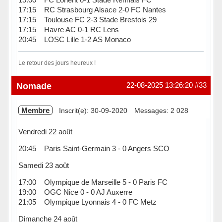
17:15 RC Strasbourg Alsace 2-0 FC Nantes
17:15 Toulouse FC 2-3 Stade Brestois 29
17:15 Havre AC 0-1 RC Lens
20:45 LOSC Lille 1-2 AS Monaco
Le retour des jours heureux !
Hors ligne
Nomade
22-08-2025 13:26:20
#33
Membre
Inscrit(e): 30-09-2020
Messages: 2 028
Vendredi 22 août
20:45 Paris Saint-Germain 3 - 0 Angers SCO
Samedi 23 août
17:00 Olympique de Marseille 5 - 0 Paris FC
19:00 OGC Nice 0 - 0 AJ Auxerre
21:05 Olympique Lyonnais 4 - 0 FC Metz
Dimanche 24 août