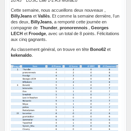
20:45 LOSC Lille 1-2 AS Monaco
Cette semaine, nous accueillons deux nouveaux ,
BillyJeans
et
Vallès
. Et comme la semaine dernière, l'un
des deux,
BillyJeans
, a remporté cette journée en
compagnie de
Thunder
,
pronorennois
,
Georges
LECH
et
Froodge
, avec un total de 8 points. Félicitations
aux cinq gagnants.
Au classement général, on trouve en tête
Bono62
et
kekenaldo
.