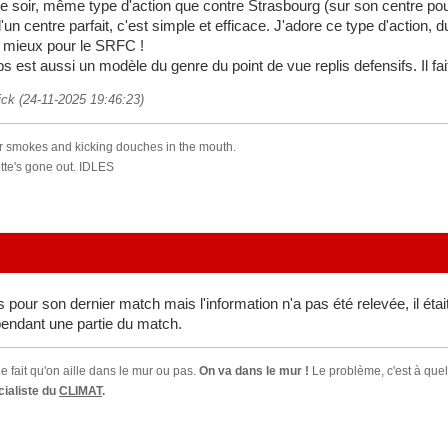
e soir, même type d'action que contre Strasbourg (sur son centre pou
d'un centre parfait, c'est simple et efficace. J'adore ce type d'action,
t mieux pour le SRFC !
 est aussi un modèle du genre du point de vue replis defensifs. Il f
ick (24-11-2025 19:46:23)
for smokes and kicking douches in the mouth.
ette's gone out. IDLES
es pour son dernier match mais l'information n'a pas été relevée, il étai
pendant une partie du match.
e fait qu'on aille dans le mur ou pas.
On va dans le mur !
Le problème, c'est à quel
ialiste du
CLIMAT
.