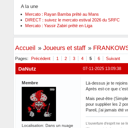
A la une
Mercato : Rayan Bamba prêté au Mans
DIRECT : suivez le mercato estival 2026 du SRFC
Mercato : Yassir Zabiri prêté en Liga
Accueil
»
Joueurs et staff
»
FRANKOWSK
Pages:
Précédent
1
2
3
4
5
6
Suivant
DaNutz
07-11-2025 13:09:38
Membre
Là-dessus je te rejoin
Après est-ce que c'est 
Mais peut-être (Simple
pour suppléer les 2 pos
Pareil, j'ai jamais été
L'ouverture d'esprit ne se l
Localisation: Dans un nuage