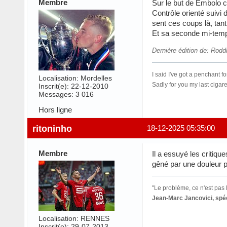
Membre
Sur le but de Embolo c
Contrôle orienté suivi 
sent ces coups là, tan
Et sa seconde mi-temps
Dernière édition de: Rodd
I said I've got a penchant 
Localisation: Mordelles
Sadly for you my last cigar
Inscrit(e): 22-12-2010
Messages: 3 016
Hors ligne
ritoninho
18-12-2025 05:35:00
Membre
Il a essuyé les critiqu
gêné par une douleur 
"Le problème, ce n'est pas l
Jean-Marc Jancovici, spéc
Localisation: RENNES
Inscrit(e): 29-07-2013