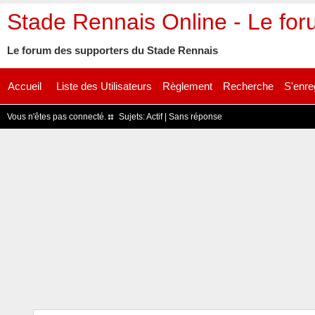
Stade Rennais Online - Le fo
Le forum des supporters du Stade Rennais
Accueil
Liste des Utilisateurs
Règlement
Recherche
S'enre
Vous n'êtes pas connecté.
Sujets:
Actif
|
Sans réponse