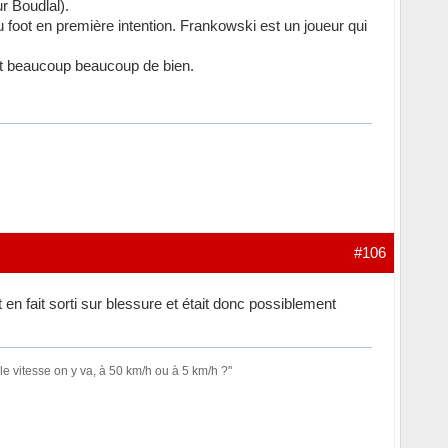
r Boudlal).
 du foot en première intention. Frankowski est un joueur qui
ait beaucoup beaucoup de bien.
#106
t en fait sorti sur blessure et était donc possiblement
le vitesse on y va, à 50 km/h ou à 5 km/h ?"