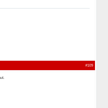
#109
ut.