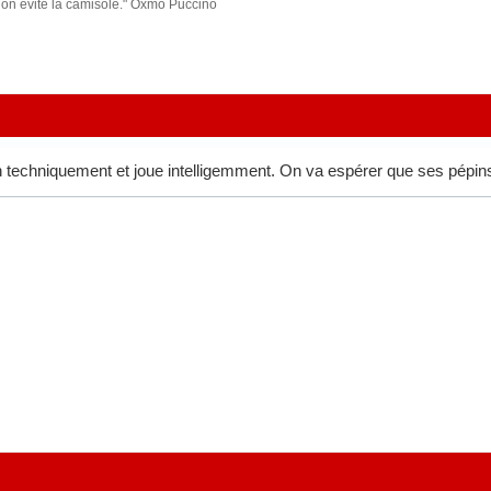
x on évite la camisole." Oxmo Puccino
n techniquement et joue intelligemment. On va espérer que ses pépins