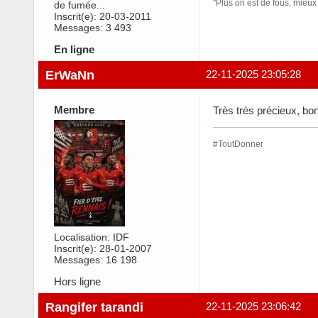
"Plus on est de fous, mieu
de fumée...
Inscrit(e): 20-03-2011
Messages: 3 493
En ligne
ErWaNn
22-11-2025 23:05:28
Membre
Très très précieux, bo
#ToutDonner
Localisation: IDF
Inscrit(e): 28-01-2007
Messages: 16 198
Hors ligne
Rangifer tarandi
22-11-2025 23:06:42