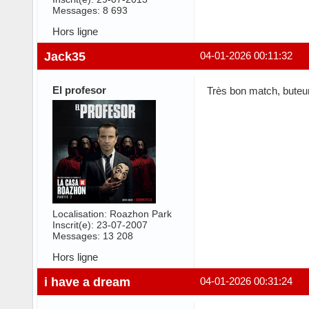
Messages: 8 693
Hors ligne
Jack35
04-01-2026 00:11:32
El profesor
Très bon match, buteur
Localisation: Roazhon Park
Inscrit(e): 23-07-2007
Messages: 13 208
Hors ligne
i have a dream
04-01-2026 00:31:24