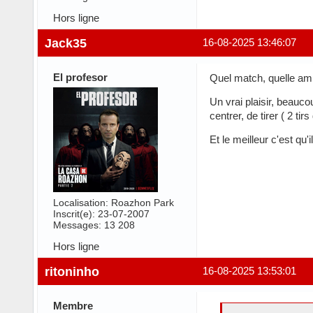
Hors ligne
Jack35
16-08-2025 13:46:07
El profesor
Quel match, quelle am
Un vrai plaisir, beauco
centrer, de tirer ( 2 ti
Et le meilleur c'est qu'
Localisation: Roazhon Park
Inscrit(e): 23-07-2007
Messages: 13 208
Hors ligne
ritoninho
16-08-2025 13:53:01
Membre