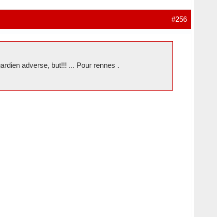
#256
rdien adverse, but!!! ... Pour rennes .