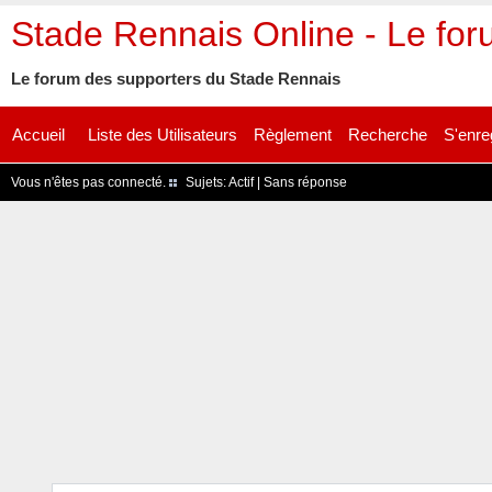
Stade Rennais Online - Le fo
Le forum des supporters du Stade Rennais
Accueil
Liste des Utilisateurs
Règlement
Recherche
S'enre
Vous n'êtes pas connecté.
Sujets:
Actif
|
Sans réponse