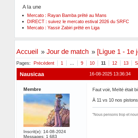
A la une
Mercato : Rayan Bamba prêté au Mans
DIRECT : suivez le mercato estival 2026 du SRFC
Mercato : Yassir Zabiri prêté en Liga
Accueil
»
Jour de match
»
[Ligue 1 - 1e
Pages:
Précédent
1
…
9
10
11
12
13
S
Nausicaa
16-08-2025 13:36:34
Membre
Faut voir, Meïté était b
À 11 vs 10 nos pistons
"Nous pensons trop et nous 
Inscrit(e): 14-08-2024
Messages: 1 683