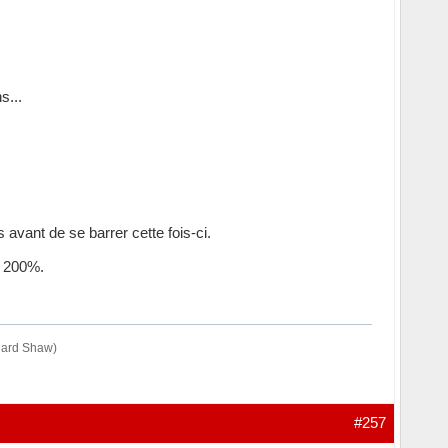
s...
 avant de se barrer cette fois-ci.
à 200%.
rnard Shaw)
#257