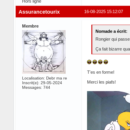
Hors ligne
Assurancetourix
16-08-2025 15:12:07
Membre
Nomade a écrit:
Rongier qui passe 
Ça fait bizarre q
T'es en forme!
Localisation: Debr ma re
Merci les piafs!
Inscrit(e): 29-05-2024
Messages: 744