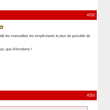
#252
 collé les marseillais les empêchants le plus de possible de
ngue, que d'émotions !
#253