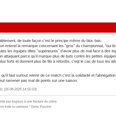
ètement, de toute façon c'est le principe même du bloc bas.
 entend la remarque concernant les "gros" du championnat, "oui ils o
utes les équipes dites "supérieures" d'avoir plus de mal face à des é
un attaquant parce qu'il marque plus de buts contre les petites équipe
us forts et donnent plus de fils à retordre, c'eqt le cas de tous les 
u'il faut surtout retenir de ce match c'est la solidarité et l'abnégation
eut ramener pas mal de points sur une saison.
tz (16-08-2025 14:55:03)
imite pas toujours à une fracture du crâne.
x on évite la camisole." Oxmo Puccino