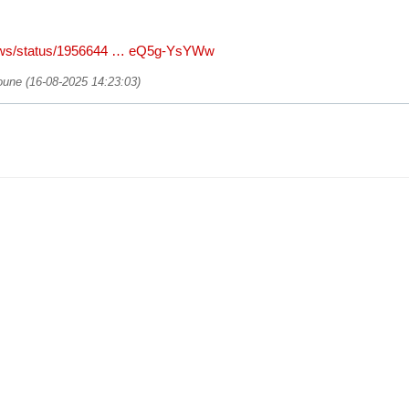
e
eews/status/1956644 … eQ5g-YsYWw
poune (16-08-2025 14:23:03)