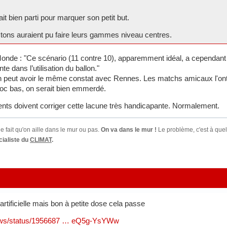
ait bien parti pour marquer son petit but.
stons auraient pu faire leurs gammes niveau centres.
Monde : "Ce scénario (11 contre 10), apparemment idéal, a cependant 
te dans l’utilisation du ballon."
n peut avoir le même constat avec Rennes. Les matchs amicaux l'ont
bloc bas, on serait bien emmerdé.
nts doivent corriger cette lacune très handicapante. Normalement.
e fait qu'on aille dans le mur ou pas.
On va dans le mur !
Le problème, c'est à quel
ialiste du
CLIMAT
.
 artificielle mais bon à petite dose cela passe
eews/status/1956687 … eQ5g-YsYWw