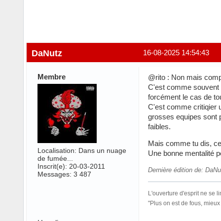
DaNutz
16-08-2025 14:54:43
Membre
@rito : Non mais compl
C'est comme souvent on
forcément le cas de to
C'est comme critiqier 
grosses equipes sont pl
faibles.
Mais comme tu dis, ce q
Localisation: Dans un nuage
Une bonne mentalité p
de fumée...
Inscrit(e): 20-03-2011
Dernière édition de: DaNu
Messages: 3 487
L'ouverture d'esprit ne se l
"Plus on est de fous, mieu