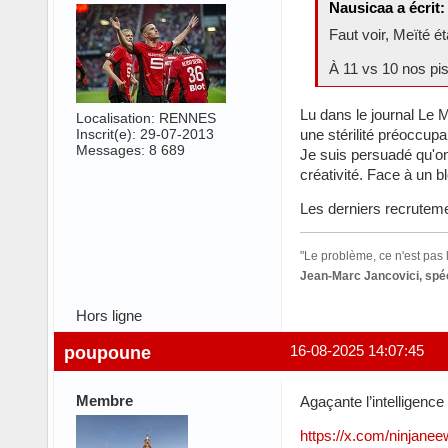
Nausicaa a écrit:
Faut voir, Meïté ét
À 11 vs 10 nos pi
Lu dans le journal Le 
Localisation: RENNES
Inscrit(e): 29-07-2013
une stérilité préoccupan
Messages: 8 689
Je suis persuadé qu'o
créativité. Face à un 
Les derniers recruteme
"Le problème, ce n'est pas l
Jean-Marc Jancovici, spéc
Hors ligne
poupoune
16-08-2025 14:07:45
Membre
Agaçante l’intelligence
https://x.com/ninjan