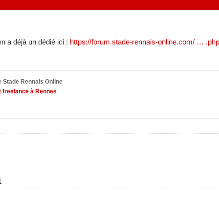
en a déjà un dédié ici :
https://forum.stade-rennais-online.com/ … .ph
 Stade Rennais Online
 freelance à Rennes
1