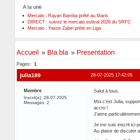
A la une
Mercato : Rayan Bamba prêté au Mans
DIRECT : suivez le mercato estival 2026 du SRFC
Mercato : Yassir Zabiri prêté en Liga
Accueil
»
Bla bla
»
Presentation
Pages:
1
julia189
28-07-2025 17:42:05
Membre
Salut à tous,
Inscrit(e): 28-07-2025
Moi c’est Julia, suppo
Messages: 2
accro !
J’aime particulièrement
Je me suis inscrit ici
Au plaisir de discuter