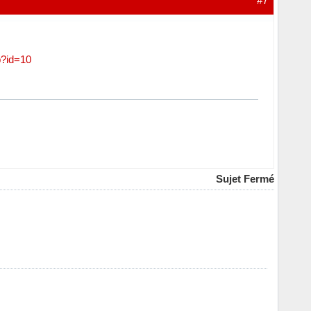
#7
p?id=10
Sujet Fermé