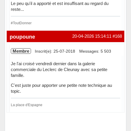
Le peu qu'il a apporté et est insuffisant au regard du
reste...
#ToutDonner
Hors ligne
poupoune
20-04-2026 15:14:11
#168
Membre
Inscrit(e): 25-07-2018
Messages: 5 503
Je l'ai croisé vendredi dernier dans la galerie
commerciale du Leclerc de Cleunay avec sa petite
famille.
C'est juste pour apporter une petite note technique au
topic.
La place d'Espagne
Hors ligne