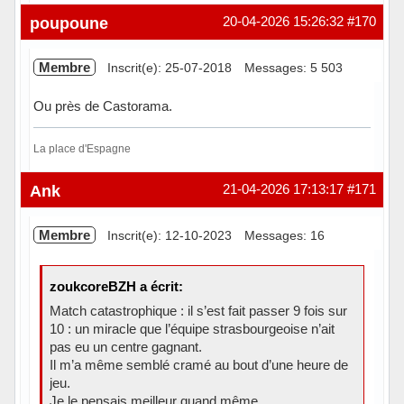
Hors ligne
poupoune
20-04-2026 15:26:32
#170
Membre
Inscrit(e): 25-07-2018
Messages: 5 503
Ou près de Castorama.
La place d'Espagne
Hors ligne
Ank
21-04-2026 17:13:17
#171
Membre
Inscrit(e): 12-10-2023
Messages: 16
zoukcoreBZH a écrit:
Match catastrophique : il s’est fait passer 9 fois sur
10 : un miracle que l’équipe strasbourgeoise n’ait
pas eu un centre gagnant.
Il m’a même semblé cramé au bout d’une heure de
jeu.
Je le pensais meilleur quand même.