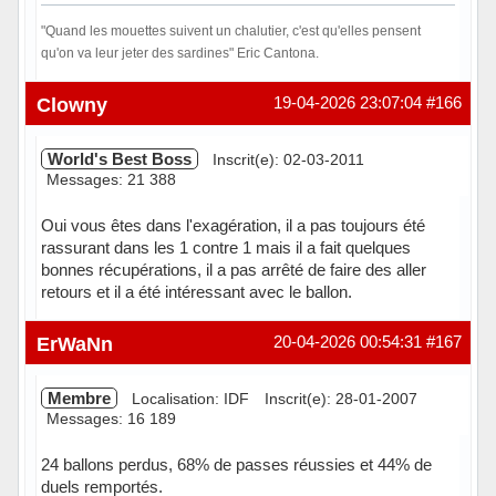
"Quand les mouettes suivent un chalutier, c'est qu'elles pensent
qu'on va leur jeter des sardines" Eric Cantona.
Hors ligne
Clowny
19-04-2026 23:07:04
#166
World's Best Boss
Inscrit(e): 02-03-2011
Messages: 21 388
Oui vous êtes dans l'exagération, il a pas toujours été
rassurant dans les 1 contre 1 mais il a fait quelques
bonnes récupérations, il a pas arrêté de faire des aller
retours et il a été intéressant avec le ballon.
Hors ligne
ErWaNn
20-04-2026 00:54:31
#167
Membre
Localisation: IDF
Inscrit(e): 28-01-2007
Messages: 16 189
24 ballons perdus, 68% de passes réussies et 44% de
duels remportés.