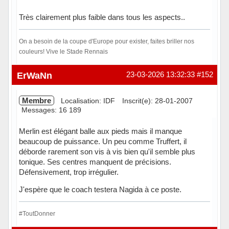
Très clairement plus faible dans tous les aspects..
On a besoin de la coupe d'Europe pour exister, faites briller nos
couleurs! Vive le Stade Rennais
Hors ligne
ErWaNn
23-03-2026 13:32:33
#152
Membre
Localisation: IDF
Inscrit(e): 28-01-2007
Messages: 16 189
Merlin est élégant balle aux pieds mais il manque
beaucoup de puissance. Un peu comme Truffert, il
déborde rarement son vis à vis bien qu'il semble plus
tonique. Ses centres manquent de précisions.
Défensivement, trop irrégulier.
J'espère que le coach testera Nagida à ce poste.
#ToutDonner