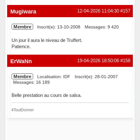
Hors ligne
Mugiwara
12-04-2026 11:04:30
#157
Membre
Inscrit(e): 13-10-2008
Messages: 9 420
Un jour il aura le niveau de Truffert.
Patience.
Hors ligne
ErWaNn
19-04-2026 18:50:06
#158
Membre
Localisation: IDF
Inscrit(e): 28-01-2007
Messages: 16 189
Belle prestation au cours de salsa.
#ToutDonner
Hors ligne