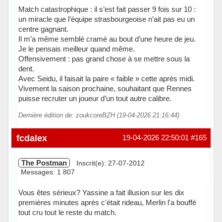
Match catastrophique : il s’est fait passer 9 fois sur 10 :
un miracle que l’équipe strasbourgeoise n’ait pas eu un
centre gagnant.
Il m’a même semblé cramé au bout d’une heure de jeu.
Je le pensais meilleur quand même.
Offensivement : pas grand chose à se mettre sous la
dent.
Avec Seidu, il faisait la paire « faible » cette après midi.
Vivement la saison prochaine, souhaitant que Rennes
puisse recruter un joueur d’un tout autre calibre.
Dernière édition de: zoukcoreBZH (19-04-2026 21:16:44)
Hors ligne
fcdalex
19-04-2026 22:50:01
#165
The Postman
Inscrit(e): 27-07-2012
Messages: 1 807
Vous êtes sérieux? Yassine a fait illusion sur les dix
premières minutes après c'était rideau, Merlin l'a bouffé
tout cru tout le reste du match.