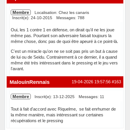
Membre
Localisation: Chez les canaris
Inscrit(e): 24-10-2015
Messages: 788
Oui, les 1 contre 1 en défense, on dirait qu'il ne les joue
même pas. Pourtant son adversaire faisait toujours la
même chose, donc pas de quoi être apeuré à ce point-là.
C'est un miracle qu'on ne se soit pas pris un but à cause
de lui ou de Seidu. Contrairement à ce dernier, il a quand
même été très intéressant dans le pressing et le jeu vers
l'avant.
Hors ligne
MalouinRennais
19-04-2026 19:57:56
#163
Membre
Inscrit(e): 13-12-2025
Messages: 11
Tout à fait d'accord avec Riquelme, se fait enrhumer de
la même manière, mais intéressant sur certaines
récupérations et le pressing