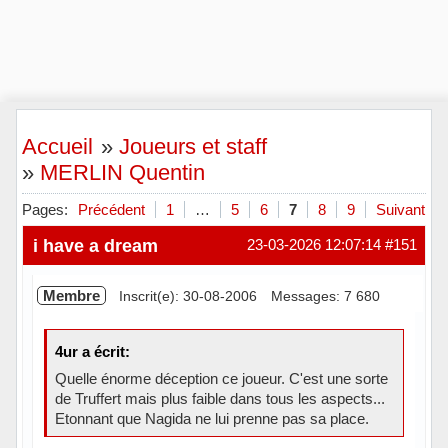
Accueil
»
Joueurs et staff
»
MERLIN Quentin
Pages:
Précédent
1
…
5
6
7
8
9
Suivant
i have a dream
23-03-2026 12:07:14
#151
Membre
Inscrit(e): 30-08-2006
Messages: 7 680
4ur a écrit:
Quelle énorme déception ce joueur. C'est une sorte
de Truffert mais plus faible dans tous les aspects...
Etonnant que Nagida ne lui prenne pas sa place.