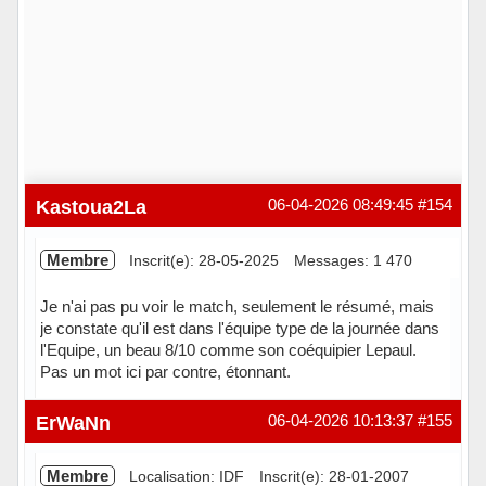
Kastoua2La
06-04-2026 08:49:45
#154
Membre
Inscrit(e): 28-05-2025
Messages: 1 470
Je n'ai pas pu voir le match, seulement le résumé, mais
je constate qu'il est dans l'équipe type de la journée dans
l'Equipe, un beau 8/10 comme son coéquipier Lepaul.
Pas un mot ici par contre, étonnant.
Hors ligne
ErWaNn
06-04-2026 10:13:37
#155
Membre
Localisation: IDF
Inscrit(e): 28-01-2007