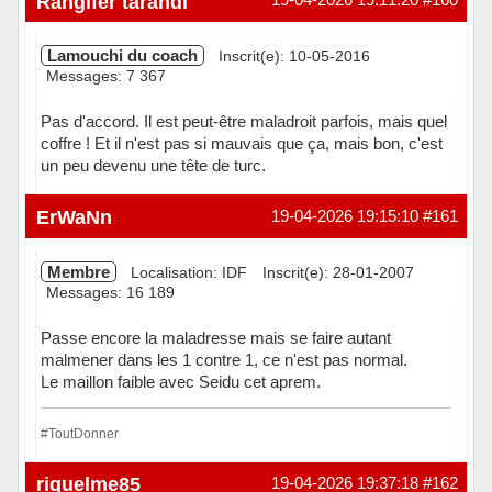
Rangifer tarandi
Lamouchi du coach
Inscrit(e): 10-05-2016
Messages: 7 367
Pas d'accord. Il est peut-être maladroit parfois, mais quel
coffre ! Et il n'est pas si mauvais que ça, mais bon, c'est
un peu devenu une tête de turc.
En ligne
ErWaNn
19-04-2026 19:15:10
#161
Membre
Localisation: IDF
Inscrit(e): 28-01-2007
Messages: 16 189
Passe encore la maladresse mais se faire autant
malmener dans les 1 contre 1, ce n'est pas normal.
Le maillon faible avec Seidu cet aprem.
#ToutDonner
Hors ligne
riquelme85
19-04-2026 19:37:18
#162