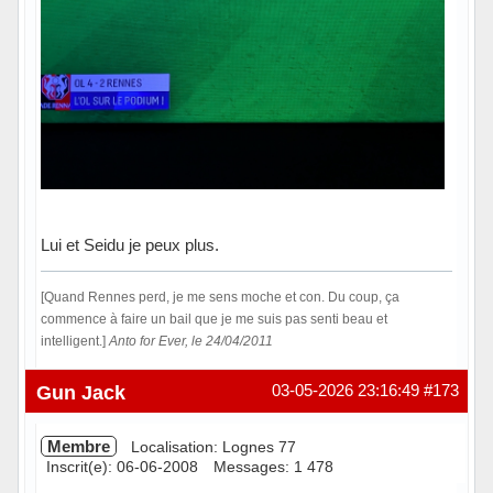
Lui et Seidu je peux plus.
[Quand Rennes perd, je me sens moche et con. Du coup, ça
commence à faire un bail que je me suis pas senti beau et
intelligent.]
Anto for Ever, le 24/04/2011
Hors ligne
Gun Jack
03-05-2026 23:16:49
#173
Membre
Localisation: Lognes 77
Inscrit(e): 06-06-2008
Messages: 1 478