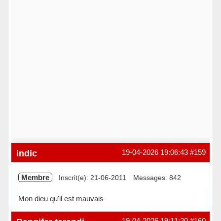
indic
19-04-2026 19:06:43
#159
Membre
Inscrit(e): 21-06-2011
Messages: 842
Mon dieu qu'il est mauvais
Hors ligne
19-04-2026 19:11:20
#160