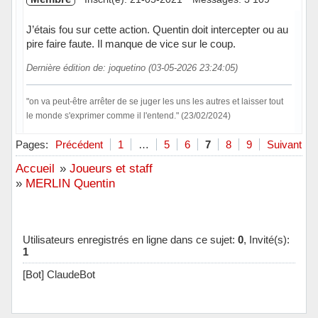
J’étais fou sur cette action. Quentin doit intercepter ou au
pire faire faute. Il manque de vice sur le coup.
Dernière édition de: joquetino (03-05-2026 23:24:05)
"on va peut-être arrêter de se juger les uns les autres et laisser tout
le monde s'exprimer comme il l'entend." (23/02/2024)
Hors ligne
Pages:
Précédent
1
…
5
6
7
8
9
Suivant
Accueil
»
Joueurs et staff
»
MERLIN Quentin
Utilisateurs enregistrés en ligne dans ce sujet:
0
, Invité(s):
1
[Bot] ClaudeBot