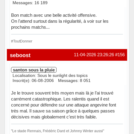
Messages: 16 189
Bon match avec une belle activité offensive.
On l'attend surtout dans la régularité, à voir sur les
prochains matchs...
#ToutDonner
Hors ligne
seboost
11-04-2026 23:26:26
#156
santon sous la pluie
Localisation: Sous le sunlight des topics
Inscrit(e): 06-08-2006
Messages: 8 051
Je le trouve souvent très moyen mais là je l’ai trouvé
carrément catastrophique. Les ralentis quand il est
concerné pour défendre sur une attaque angevine font
très mal. Il sauve sa saison grâce à quelques passes
décisives mais globalement c’est très faible.
"Le stade Rennais, Frédéric Dard et Johnny Winter aussi"