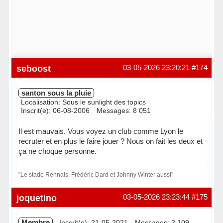
seboost
03-05-2026 23:20:21
#174
santon sous la pluie
Localisation: Sous le sunlight des topics
Inscrit(e): 06-08-2006
Messages: 8 051
Il est mauvais. Vous voyez un club comme Lyon le
recruter et en plus le faire jouer ? Nous on fait les deux et
ça ne choque personne.
"Le stade Rennais, Frédéric Dard et Johnny Winter aussi"
Hors ligne
joquetino
03-05-2026 23:23:44
#175
Membre
Inscrit(e): 21-05-2021
Messages: 3 109