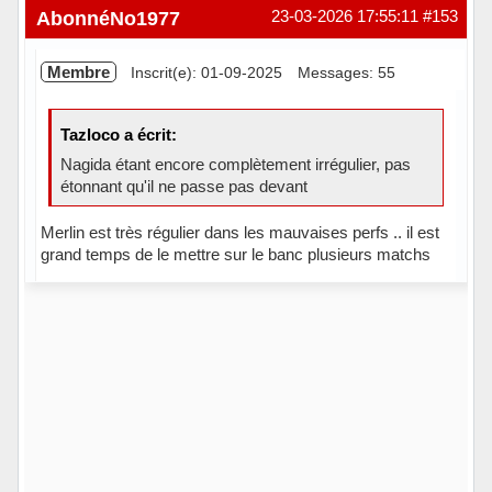
Hors ligne
AbonnéNo1977
23-03-2026 17:55:11
#153
Membre
Inscrit(e): 01-09-2025
Messages: 55
Tazloco a écrit:
Nagida étant encore complètement irrégulier, pas
étonnant qu'il ne passe pas devant
Merlin est très régulier dans les mauvaises perfs .. il est
grand temps de le mettre sur le banc plusieurs matchs
Hors ligne