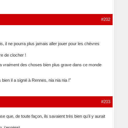
#202
, il ne pourra plus jamais aller jouer pour les chèvres
re de clocher !
 y a vraiment des choses bien plus grave dans ce monde
 bien il a signé à Rennes, nia nia nia !"
#203
 que, de toute façon, ils savaient très bien qu'il y aurait
n, j'espère).