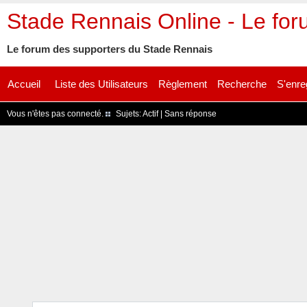
Stade Rennais Online - Le fo
Le forum des supporters du Stade Rennais
Accueil
Liste des Utilisateurs
Règlement
Recherche
S'enre
Vous n'êtes pas connecté.
Sujets:
Actif
|
Sans réponse