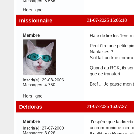
Messages: 8 686
Hors ligne
missionnaire
21-07-2025 16:06:10
Membre
Hâte de lire les 1ers 
Peut être une petite pi
Nantaises ?
Si il fait un truc comme
Quand au RCK, ils sont
que ce transfert !
Inscrit(e): 29-08-2006
Bref ... Je passe mon to
Messages: 4 750
Hors ligne
Deldoras
21-07-2025 16:07:27
Membre
J'espère que la directi
un communiqué incendia
Inscrit(e): 27-07-2009
Messages: 3 026
Il suffit que Rongier ai