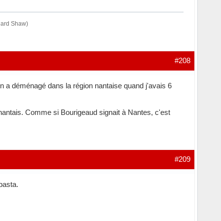
rnard Shaw)
#208
on a déménagé dans la région nantaise quand j'avais 6
s nantais. Comme si Bourigeaud signait à Nantes, c'est
#209
basta.