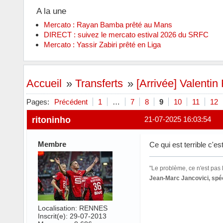
A la une
Mercato : Rayan Bamba prêté au Mans
DIRECT : suivez le mercato estival 2026 du SRFC
Mercato : Yassir Zabiri prêté en Liga
Accueil
»
Transferts
»
[Arrivée] Valentin 
Pages:
Précédent
1
…
7
8
9
10
11
12
ritoninho
21-07-2025 16:03:54
Membre
Ce qui est terrible c'e
"Le problème, ce n'est pas l
Jean-Marc Jancovici, spéc
Localisation: RENNES
Inscrit(e): 29-07-2013