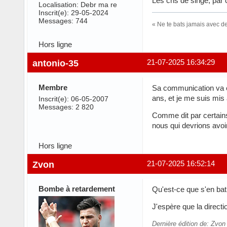
Les cris de singe, par 
Localisation: Debr ma re
Inscrit(e): 29-05-2024
Messages: 744
« Ne te bats jamais avec d
Hors ligne
antonio-35
21-07-2025 16:34:29
Membre
Sa communication va êt
ans, et je me suis mis 
Inscrit(e): 06-05-2007
Messages: 2 820
Comme dit par certains,
nous qui devrions avoi
Hors ligne
Zvon
21-07-2025 16:52:14
Bombe à retardement
Qu'est-ce que s'en bat
J'espère que la direct
Dernière édition de: Zvon