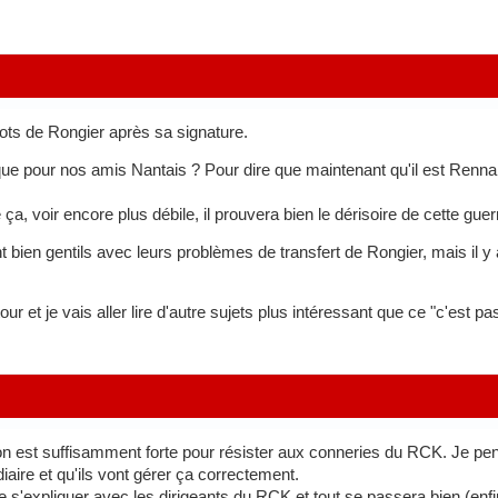
mots de Rongier après sa signature.
que pour nos amis Nantais ? Pour dire que maintenant qu'il est Rennais
 ça, voir encore plus débile, il prouvera bien le dérisoire de cette guer
 bien gentils avec leurs problèmes de transfert de Rongier, mais il
ur et je vais aller lire d'autre sujets plus intéressant que ce "c'est pas
on est suffisamment forte pour résister aux conneries du RCK. Je pense
ire et qu'ils vont gérer ça correctement.
lle s'expliquer avec les dirigeants du RCK et tout se passera bien (enfi