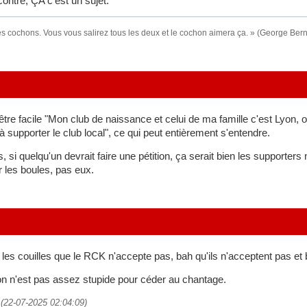
contre, ÇA c’est un sujet.
es cochons. Vous vous salirez tous les deux et le cochon aimera ça. » (George Be
re facile "Mon club de naissance et celui de ma famille c'est Lyon, 
à supporter le club local", ce qui peut entièrement s'entendre.
 si quelqu'un devrait faire une pétition, ça serait bien les supporter
r les boules, pas eux.
 les couilles que le RCK n'accepte pas, bah qu'ils n'acceptent pas et 
ion n'est pas assez stupide pour céder au chantage.
 (22-07-2025 02:04:09)