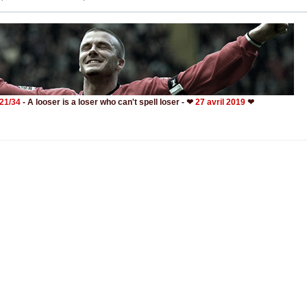
- 21/34
- A looser is a loser who can't spell loser - ❤
27 avril 2019
❤