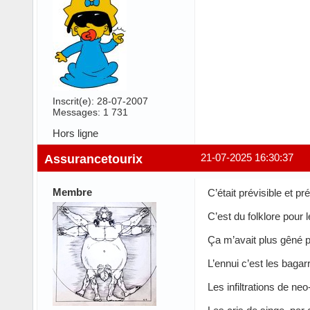
Inscrit(e): 28-07-2007
Messages: 1 731
Hors ligne
Assurancetourix
21-07-2025 16:30:37
Membre
C’était prévisible et pr
C’est du folklore pour 
Ça m’avait plus gêné 
L’ennui c’est les baga
Les infiltrations de ne