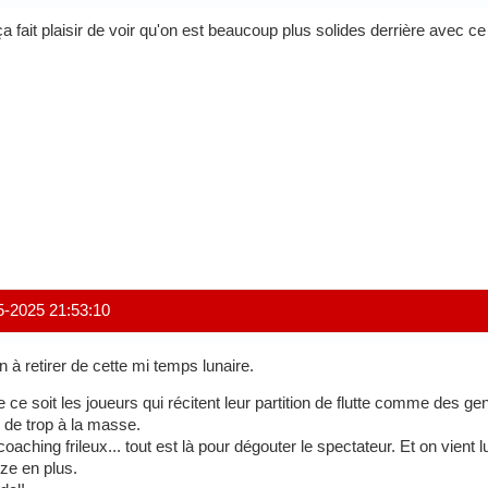
ça fait plaisir de voir qu'on est beaucoup plus solides derrière avec ce
5-2025 21:53:10
n à retirer de cette mi temps lunaire.
 ce soit les joueurs qui récitent leur partition de flutte comme des gen
s de trop à la masse.
coaching frileux... tout est là pour dégouter le spectateur. Et on vien
uze en plus.