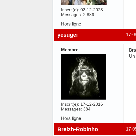
Inscrit(e): 02-12-2023
Messages: 2 886
Hors ligne
yesugei
17-0
Membre
Bra
Un 
Inscrit(e): 17-12-2016
Messages: 384
Hors ligne
Breizh-Robinho
17-0