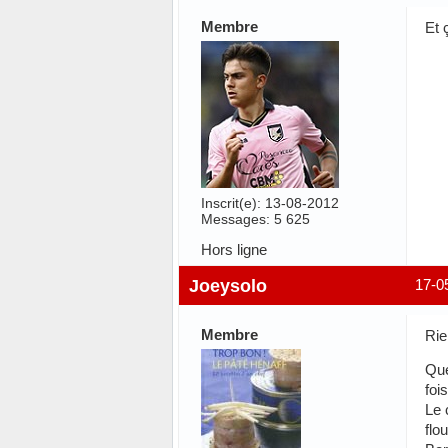
Membre
Et 
Inscrit(e): 13-08-2012
Messages: 5 625
Hors ligne
Joeysolo
17-0
Membre
Rie
Que
foi
Le 
flo