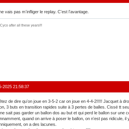
ne vais pas m'infliger le replay. C'est l'avantage.
l Cyco after all these years!!!
5-2025 21:58:37
êtez de dire qu'on joue en 3-5-2 car on joue en 4-4-2!!!!! Jacquet à droit
on, 3 buts en transition rapides suite à 3 pertes de balles. Cissé tt seul
 ne sait pas garder un ballon dos au but et qui perd le ballon sur une c
nnamment, quand on arrive à poser le ballon, on n'est pas ridicule, il
hniquement, on a des lacunes.