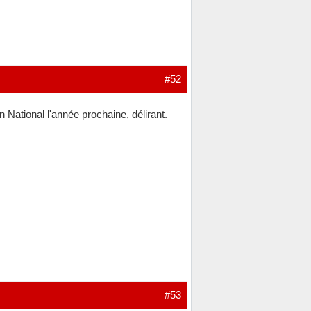
#52
en National l'année prochaine, délirant.
#53