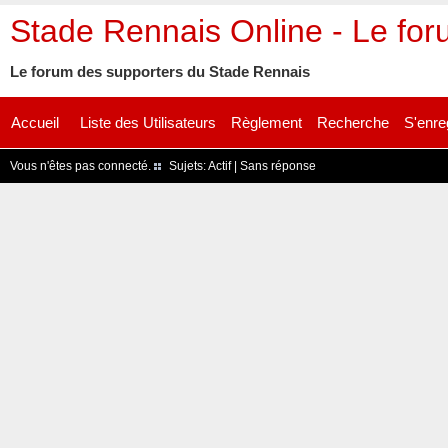
Stade Rennais Online - Le fo
Le forum des supporters du Stade Rennais
Accueil
Liste des Utilisateurs
Règlement
Recherche
S'enre
Vous n'êtes pas connecté.
Sujets:
Actif
|
Sans réponse