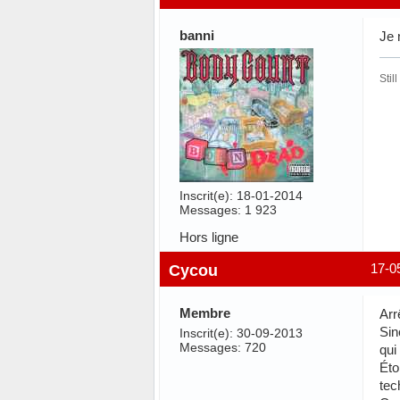
banni
Je 
Stil
Inscrit(e): 18-01-2014
Messages: 1 923
Hors ligne
Cycou
17-0
Membre
Arr
Sin
Inscrit(e): 30-09-2013
Messages: 720
qui
Éto
tec