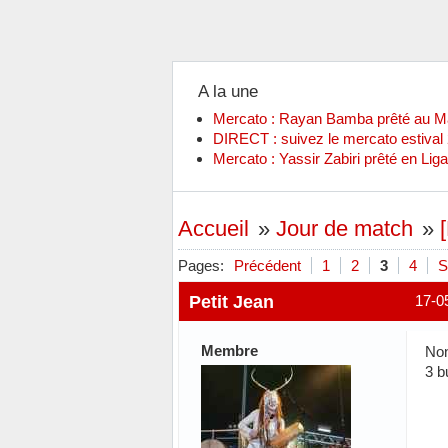
A la une
Mercato : Rayan Bamba prêté au 
DIRECT : suivez le mercato estiva
Mercato : Yassir Zabiri prêté en Liga
Accueil
»
Jour de match
»
Pages:
Précédent
1
2
3
4
S
Petit Jean
17-0
Membre
Non
3 b