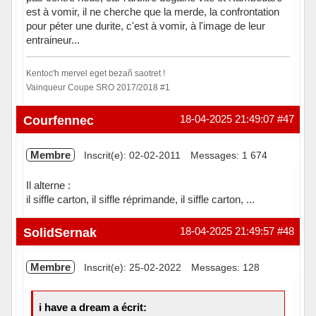
est à vomir, il ne cherche que la merde, la confrontation
pour péter une durite, c'est à vomir, à l'image de leur
entraineur...
Kentoc'h mervel eget bezañ saotret !
Vainqueur Coupe SRO 2017/2018 #1
Hors ligne
Courfennec
18-04-2025 21:49:07
#47
Membre
Inscrit(e): 02-02-2011
Messages: 1 674
Il alterne :
il siffle carton, il siffle réprimande, il siffle carton, ...
Hors ligne
SolidSernak
18-04-2025 21:49:57
#48
Membre
Inscrit(e): 25-02-2022
Messages: 128
i have a dream a écrit: