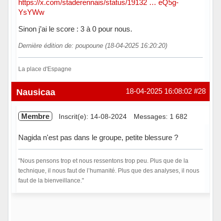
https://x.com/staderennais/status/19132 … eQ5g-
YsYWw
Sinon j’ai le score : 3 à 0 pour nous.
Dernière édition de: poupoune (18-04-2025 16:20:20)
La place d'Espagne
Hors ligne
Nausicaa
18-04-2025 16:08:02
#28
Membre
Inscrit(e): 14-08-2024
Messages: 1 682
Nagida n'est pas dans le groupe, petite blessure ?
"Nous pensons trop et nous ressentons trop peu. Plus que de la
technique, il nous faut de l’humanité. Plus que des analyses, il nous
faut de la bienveillance."
Hors ligne