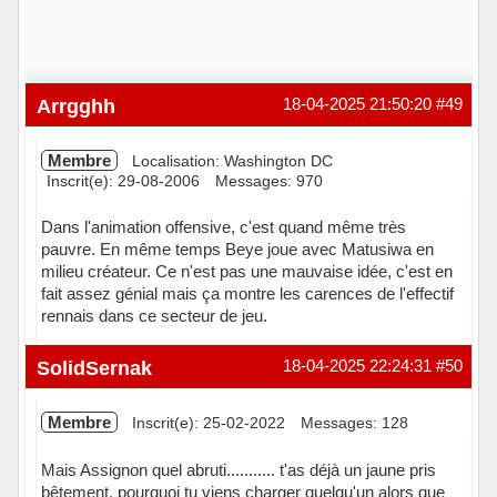
Arrgghh
18-04-2025 21:50:20
#49
Membre
Localisation: Washington DC
Inscrit(e): 29-08-2006
Messages: 970
Dans l'animation offensive, c'est quand même très
pauvre. En même temps Beye joue avec Matusiwa en
milieu créateur. Ce n'est pas une mauvaise idée, c'est en
fait assez génial mais ça montre les carences de l'effectif
rennais dans ce secteur de jeu.
Hors ligne
SolidSernak
18-04-2025 22:24:31
#50
Membre
Inscrit(e): 25-02-2022
Messages: 128
Mais Assignon quel abruti........... t'as déjà un jaune pris
bêtement, pourquoi tu viens charger quelqu'un alors que