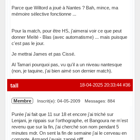
Parce que Wiltord a joué à Nantes ? Bah, mince, ma
mémoire sélective fonctionne ...
Pour la match, pour être HS, j'aimerai voir ce que peut
donner Meïté - Blas (avec automatisme) ... mais puisque
c'est pas le jour.
Je mettrai James et pas Cissé.
Al Tamari pourquoi pas, vu qu'il a un niveau nantesque
(non, je taquine, j'ai bien aimé son dernier match).
Hors ligne
tall
18-04-2025 20:33:44
#36
Membre
Inscrit(e): 04-05-2009
Messages: 884
Purée j'ai fait que 11 sur 18 et encore j'ai triché sur
Lenjani, je rippais sur l'orthographe, et Bangoura ne m'est
revenu que sur la fin, j'ai cherché son nom pendant 5
minutes mdr. On sent la fin de semaine j'ai le cerveau en
compote, Armand j'avais zappé pfff.