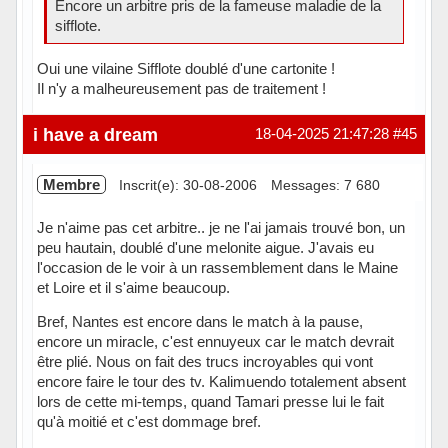
Encore un arbitre pris de la fameuse maladie de la
sifflote.
Oui une vilaine Sifflote doublé d'une cartonite !
Il n'y a malheureusement pas de traitement !
Hors ligne
i have a dream
18-04-2025 21:47:28
#45
Membre
Inscrit(e): 30-08-2006
Messages: 7 680
Je n'aime pas cet arbitre.. je ne l'ai jamais trouvé bon, un
peu hautain, doublé d'une melonite aigue. J'avais eu
l'occasion de le voir à un rassemblement dans le Maine
et Loire et il s'aime beaucoup.
Bref, Nantes est encore dans le match à la pause,
encore un miracle, c'est ennuyeux car le match devrait
être plié. Nous on fait des trucs incroyables qui vont
encore faire le tour des tv. Kalimuendo totalement absent
lors de cette mi-temps, quand Tamari presse lui le fait
qu'à moitié et c'est dommage bref.