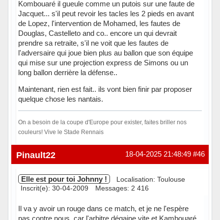
Kombouaré il gueule comme un putois sur une faute de
Jacquet... s'il peut revoir les tacles les 2 pieds en avant
de Lopez, l'intervention de Mohamed, les fautes de
Douglas, Castelleto and co.. encore un qui devrait
prendre sa retraite, s'il ne voit que les fautes de
l'adversaire qui joue bien plus au ballon que son équipe
qui mise sur une projection express de Simons ou un
long ballon derrière la défense..
Maintenant, rien est fait.. ils vont bien finir par proposer
quelque chose les nantais.
On a besoin de la coupe d'Europe pour exister, faites briller nos
couleurs! Vive le Stade Rennais
Hors ligne
Pinault22
18-04-2025 21:48:49
#46
Elle est pour toi Johnny !
Localisation: Toulouse
Inscrit(e): 30-04-2009
Messages: 2 416
Il va y avoir un rouge dans ce match, et je ne l'espère
pas contre nous, car l'arbitre dégaine vite et Kambouaré