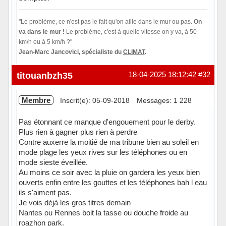
"Le problème, ce n'est pas le fait qu'on aille dans le mur ou pas.
On
va dans le mur !
Le problème, c'est à quelle vitesse on y va, à 50
km/h ou à 5 km/h ?"
Jean-Marc Jancovici, spécialiste du
CLIMAT
.
Hors ligne
titouanbzh35
18-04-2025 18:12:42
#32
Membre
Inscrit(e): 05-09-2018
Messages: 1 228
Pas étonnant ce manque d'engouement pour le derby.
Plus rien à gagner plus rien à perdre
Contre auxerre la moitié de ma tribune bien au soleil en
mode plage les yeux rives sur les téléphones ou en
mode sieste éveillée.
Au moins ce soir avec la pluie on gardera les yeux bien
ouverts enfin entre les gouttes et les téléphones bah l eau
ils s'aiment pas.
Je vois déjà les gros titres demain
Nantes ou Rennes boit la tasse ou douche froide au
roazhon park.