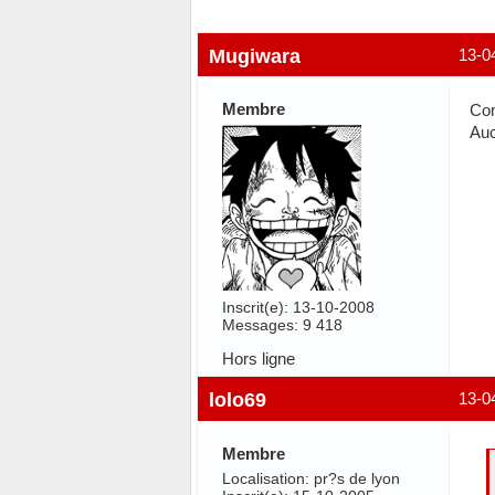
Mugiwara
13-0
Membre
Com
Auc
Inscrit(e): 13-10-2008
Messages: 9 418
Hors ligne
lolo69
13-0
Membre
Localisation: pr?s de lyon