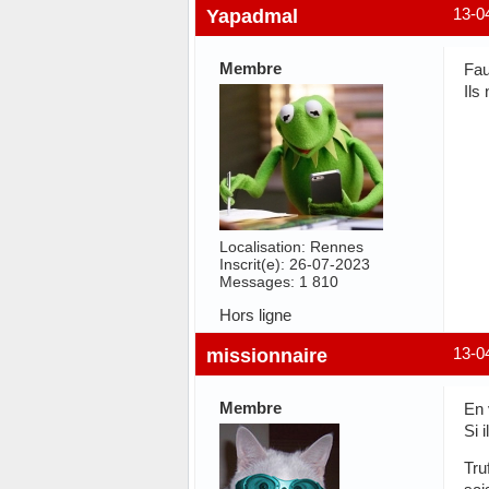
Yapadmal
13-0
Membre
Fau
Ils
Localisation: Rennes
Inscrit(e): 26-07-2023
Messages: 1 810
Hors ligne
missionnaire
13-0
Membre
En 
Si 
Tru