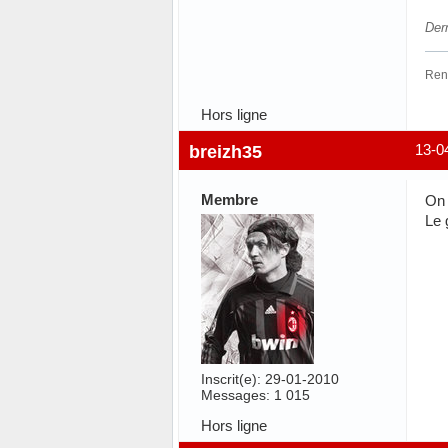
Dern
Renn
Hors ligne
breizh35
13-0
Membre
On 
Le 
Inscrit(e): 29-01-2010
Messages: 1 015
Hors ligne