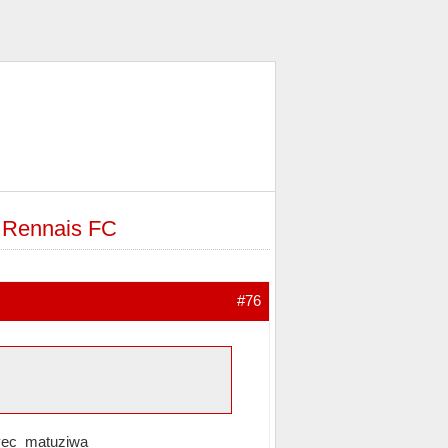
e Rennais FC
#76
 avec matuziwa