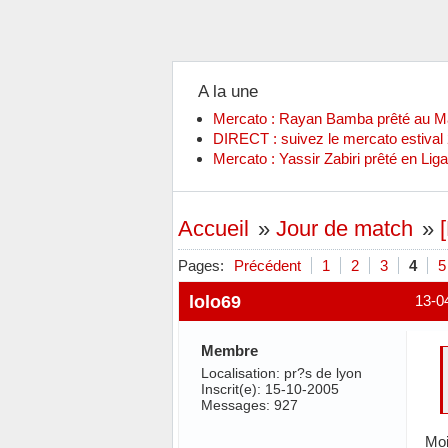
A la une
Mercato : Rayan Bamba prêté au 
DIRECT : suivez le mercato estiva
Mercato : Yassir Zabiri prêté en Liga
Accueil
»
Jour de match
»
Pages:
Précédent
1
2
3
4
5
lolo69
13-0
Membre
Localisation: pr?s de lyon
Inscrit(e): 15-10-2005
Messages: 927
Moi