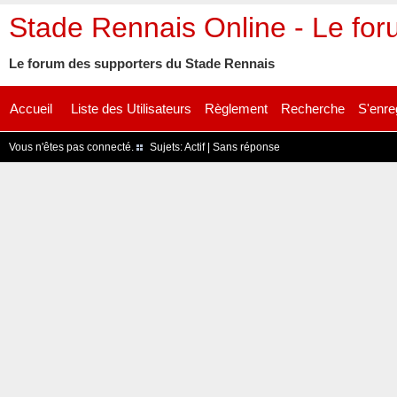
Stade Rennais Online - Le fo
Le forum des supporters du Stade Rennais
Accueil
Liste des Utilisateurs
Règlement
Recherche
S'enre
Vous n'êtes pas connecté.
Sujets:
Actif
|
Sans réponse