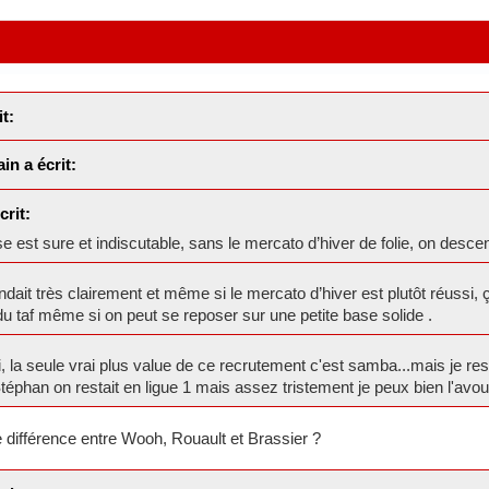
t:
in a écrit:
crit:
 est sure et indiscutable, sans le mercato d’hiver de folie, on descend
dait très clairement et même si le mercato d’hiver est plutôt réuss
du taf même si on peut se reposer sur une petite base solide .
 la seule vrai plus value de ce recrutement c'est samba...mais je rest
éphan on restait en ligue 1 mais assez tristement je peux bien l'avoue
 différence entre Wooh, Rouault et Brassier ?