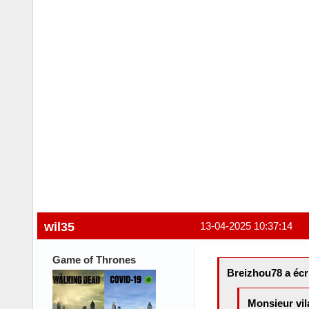
wil35
13-04-2025 10:37:14
Game of Thrones
Breizhou78 a écri
Monsieur vila