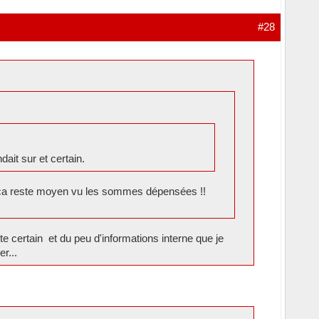
#28
ait sur et certain.
i, ça reste moyen vu les sommes dépensées !!
e certain et du peu d'informations interne que je
r...