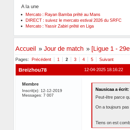
A la une
Mercato : Rayan Bamba prêté au Mans
DIRECT : suivez le mercato estival 2026 du SRFC
Mercato : Yassir Zabiri prêté en Liga
Accueil
»
Jour de match
»
[Ligue 1 - 29
Pages:
Précédent
1
2
3
4
5
Suivant
Breizhou78
12-04-2025 18:16:22
Membre
Nausicaa a écrit:
Inscrit(e): 12-12-2019
Messages: 7 007
Peut-être parce q
On a toujours pas 
Tiens on est combi