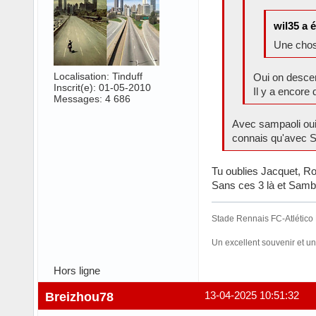
wil35 a é
Une chose
Localisation: Tinduff
Oui on descen
Inscrit(e): 01-05-2010
Il y a encore 
Messages: 4 686
Avec sampaoli oui,
connais qu'avec St
Tu oublies Jacquet, Rou
Sans ces 3 là et Samb
Stade Rennais FC-Atlético M
Un excellent souvenir et 
Hors ligne
Breizhou78
13-04-2025 10:51:32