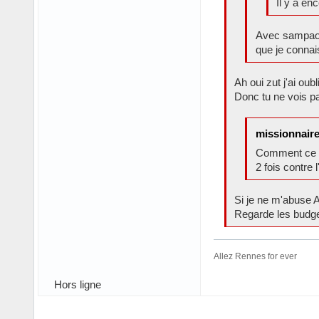
Il y a en
Avec sampaoli
que je connai
Ah oui zut j'ai ou
Donc tu ne vois p
missionnaire 
Comment ce cl
2 fois contre
Si je ne m'abuse A
Regarde les budget
Allez Rennes for ever
Hors ligne