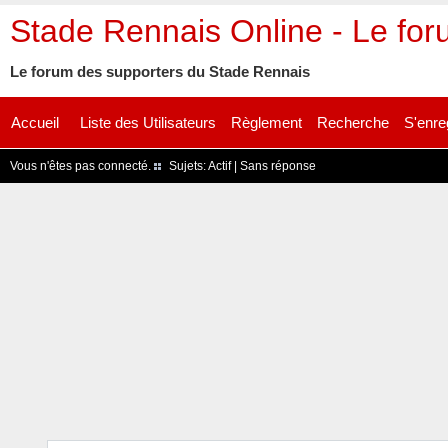
Stade Rennais Online - Le fo
Le forum des supporters du Stade Rennais
Accueil
Liste des Utilisateurs
Règlement
Recherche
S'enre
Vous n'êtes pas connecté.
Sujets:
Actif
|
Sans réponse