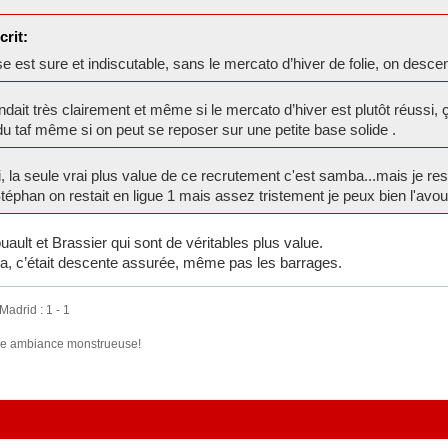
crit:
 est sure et indiscutable, sans le mercato d’hiver de folie, on descend
dait très clairement et même si le mercato d’hiver est plutôt réuss
du taf même si on peut se reposer sur une petite base solide .
 la seule vrai plus value de ce recrutement c'est samba...mais je rest
éphan on restait en ligue 1 mais assez tristement je peux bien l'avoue
ault et Brassier qui sont de véritables plus value.
a, c’était descente assurée, même pas les barrages.
adrid : 1 - 1
une ambiance monstrueuse!