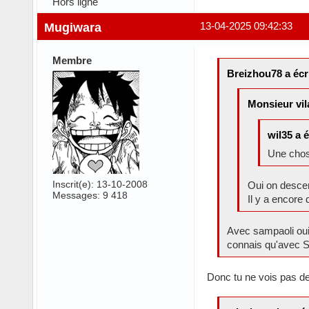
Hors ligne
Mugiwara
13-04-2025 09:42:33
Membre
Breizhou78 a écri
Monsieur vila
wil35 a é
Une chose
Inscrit(e): 13-10-2008
Oui on descen
Messages: 9 418
Il y a encore 
Avec sampaoli oui,
connais qu'avec St
Donc tu ne vois pas de