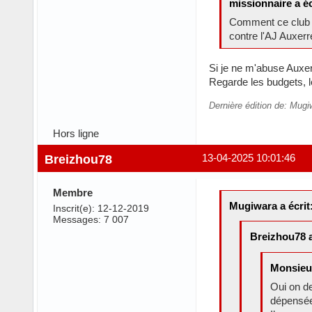
missionnaire a éc
Comment ce club e
contre l'AJ Auxer
Si je ne m'abuse Auxerr
Regarde les budgets, le
Dernière édition de: Mugi
Hors ligne
Breizhou78
13-04-2025 10:01:46
Membre
Mugiwara a écrit
Inscrit(e): 12-12-2019
Messages: 7 007
Breizhou78 a
Monsieur 
Oui on de
dépensée