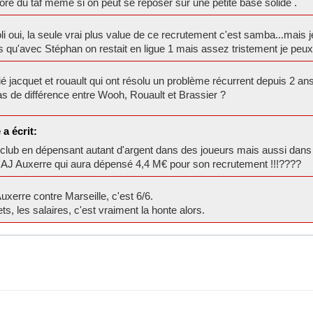
core du taf même si on peut se reposer sur une petite base solide .
 oui, la seule vrai plus value de ce recrutement c'est samba...mais je
s qu'avec Stéphan on restait en ligue 1 mais assez tristement je peux 
blié jacquet et rouault qui ont résolu un problème récurrent depuis 2 an
as de différence entre Wooh, Rouault et Brassier ?
a écrit:
ub en dépensant autant d'argent dans des joueurs mais aussi dans de
 l'AJ Auxerre qui aura dépensé 4,4 M€ pour son recrutement !!!????
uxerre contre Marseille, c'est 6/6.
s, les salaires, c'est vraiment la honte alors.