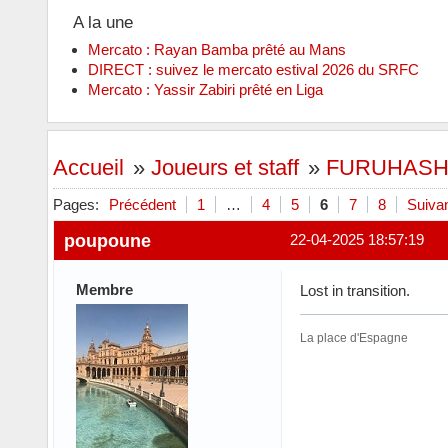
A la une
Mercato : Rayan Bamba prêté au Mans
DIRECT : suivez le mercato estival 2026 du SRFC
Mercato : Yassir Zabiri prêté en Liga
Accueil
»
Joueurs et staff
»
FURUHASHI
Pages:
Précédent
1
…
4
5
6
7
8
Suiva
poupoune
22-04-2025 18:57:19
Membre
Lost in transition.
La place d'Espagne