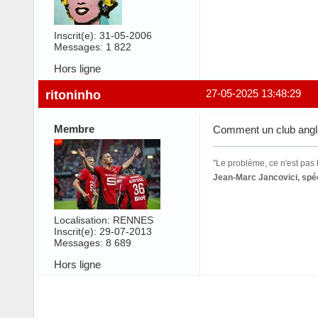
Inscrit(e): 31-05-2006
Messages: 1 822
Hors ligne
ritoninho
27-05-2025 13:48:29
Membre
Comment un club angla
"Le problème, ce n'est pas l
Jean-Marc Jancovici, spéc
Localisation: RENNES
Inscrit(e): 29-07-2013
Messages: 8 689
Hors ligne