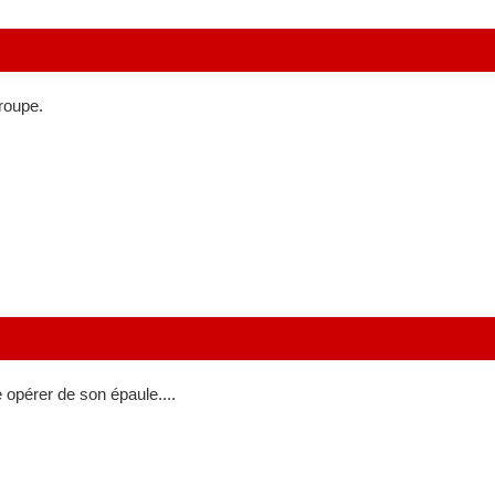
roupe.
re opérer de son épaule....