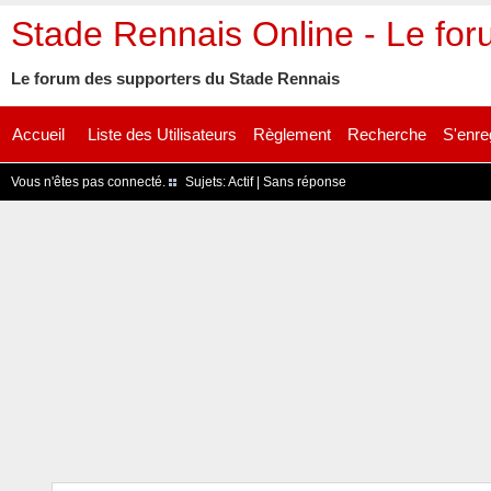
Stade Rennais Online - Le fo
Le forum des supporters du Stade Rennais
Accueil
Liste des Utilisateurs
Règlement
Recherche
S'enre
Vous n'êtes pas connecté.
Sujets:
Actif
|
Sans réponse