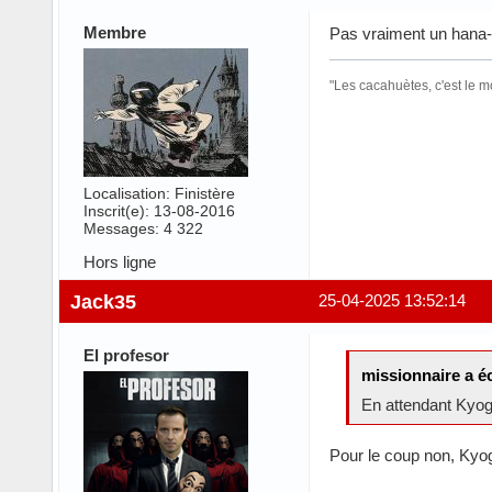
Membre
Pas vraiment un hana-b
"Les cacahuètes, c'est le 
Localisation: Finistère
Inscrit(e): 13-08-2016
Messages: 4 322
Hors ligne
Jack35
25-04-2025 13:52:14
El profesor
missionnaire a éc
En attendant Kyogo
Pour le coup non, Kyog