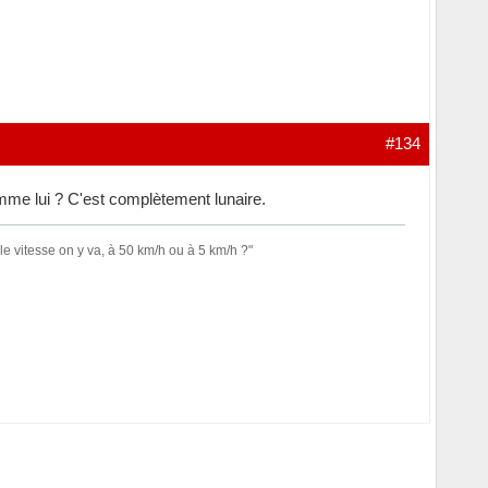
#134
me lui ? C'est complètement lunaire.
le vitesse on y va, à 50 km/h ou à 5 km/h ?"