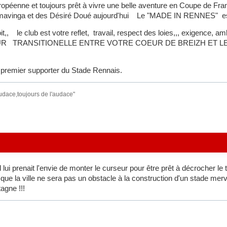
opéenne et toujours prêt à vivre une belle aventure en Coupe de Franc
avinga et des Désiré Doué aujourd'hui Le "MADE IN RENNES" est 
it,, le club est votre reflet, travail, respect des loies,,, exigence,
R TRANSITIONELLE ENTRE VOTRE COEUR DE BREIZH ET LES
 premier supporter du Stade Rennais.
audace,toujours de l'audace"
'il lui prenait l'envie de monter le curseur pour être prêt à décrocher l
 que la ville ne sera pas un obstacle à la construction d'un stade merve
agne !!!