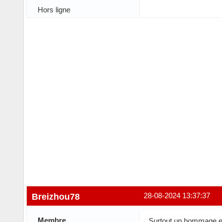
Hors ligne
Breizhou78
28-08-2024 13:37:37
Membre
Surtout un hommage e