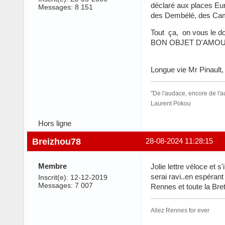
déclaré aux places Eur
Messages: 8 151
des Dembélé, des Cam
Tout ça, on vous le do
BON OBJET D'AMOU
Longue vie Mr Pinault,
"De l'audace, encore de l'
Laurent Pokou
Hors ligne
Breizhou78
28-08-2024 11:28:15
Membre
Jolie lettre véloce et s
serai ravi..en espérant
Inscrit(e): 12-12-2019
Messages: 7 007
Rennes et toute la Bret
Allez Rennes for ever