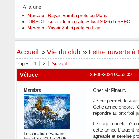
A la une
Mercato : Rayan Bamba prêté au Mans
DIRECT : suivez le mercato estival 2026 du SRFC
Mercato : Yassir Zabiri prêté en Liga
Accueil
»
Vie du club
»
Lettre ouverte à
Pages:
1
2
Suivant
Véloce
28-08-2024 09:52:09
Membre
Cher Mr Pinault,
Je me permet de vous 
Cette année encore, l
répondre au prix fixé p
Le sage modèle économ
cette année L'argent n
Localisation: Paname
agréable et sereine p
Inscrit(e): 23-05-2006