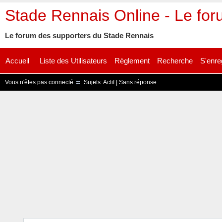
Stade Rennais Online - Le fo
Le forum des supporters du Stade Rennais
Accueil
Liste des Utilisateurs
Règlement
Recherche
S'enre
Vous n'êtes pas connecté.
Sujets:
Actif
|
Sans réponse