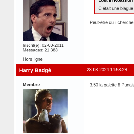
Lost in Roazhon a
C'était une blague 
Peut-être qu'il cherch
Inscrit(e): 02-03-2011
Messages: 21 388
Hors ligne
Harry Badgé
28-08-2024 14:53:29
Membre
3,50 la galette !! Punais