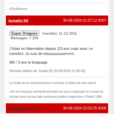
#ToutDonner
Hors ligne
lunatic35
30-08-2024 21:57:12
#207
Super Dragoes
Inscrit(e): 11-12-2011
Messages: 7 205
J'étais en hibernation depuis 2/3 ans mais avec ce
transfert. Je suis de retouuuuuuurrrrrrrr.
8M / 3 ans le braquage.
Dernière édition de: lunatic35 (30-08-2024 21:59:43)
La limite de ta compréhension n'est que le début de mon génie.
«On ne s'est pas emmerdé pendant six ans à organiser la Coupe du
monde pour ne pas faire quelques petites magouilles» Platini 1998
Hors ligne
Bretagne sud
30-08-2024 22:02:25
#208