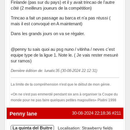
Finlande (pas sur du pays) et il y avait trincao de l'autre
côté (2 meilleurs joueurs de la compétition)
Trincao a fait un passage au barca et n'a pas réussi (
mais il est convoqué en A maintenant)
Dans les grands jours on va se régaler.
@penny tu sais quoi au psg nuno / vitinha / neves c'est
equipe type de la ligue 1. Note le. ( Je vais rester mesuré
sur ramos)
Dernière édition de: lunatic35 (30-08-2024 22:12:31)
La limite de ta compréhension n'est que le début de mon génie.
«On ne s'est pas emmerdé pendant six ans à organiser la Coupe du
monde pour ne pas faire quelques petites magouilles» Platini 1998
Hors ligne
Penny lane
30-08-2024 22:18:36
#211
La quinta del Buitre
Localisation: Strawberry fields