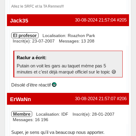
Allez le SRFC et la TA Rennes!!!
Hors ligne
Jack35
30-08-2024 21:57:04
#205
El profesor
Localisation: Roazhon Park
Inscrit(e): 23-07-2007
Messages: 13 208
Raclur a écrit:
Putain on voit les gars au taquet méme pas 5
minutes et c’est déjà marqué officiel sur le topic 😅
Désolé d'être réactif
Hors ligne
ErWaNn
30-08-2024 21:57:07
#206
Membre
Localisation: IDF
Inscrit(e): 28-01-2007
Messages: 16 196
Super, je sens qu'il va beaucoup nous apporter.