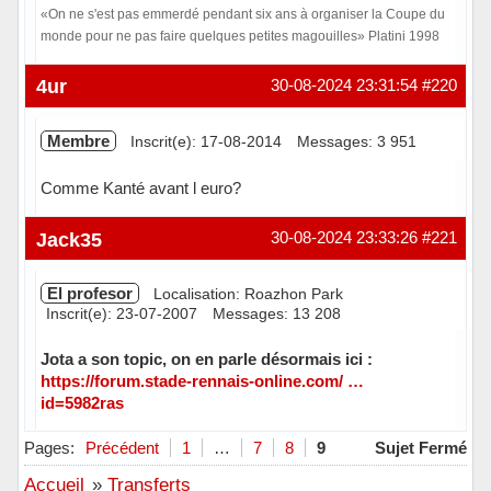
«On ne s'est pas emmerdé pendant six ans à organiser la Coupe du
monde pour ne pas faire quelques petites magouilles» Platini 1998
Hors ligne
4ur
30-08-2024 23:31:54
#220
Membre
Inscrit(e): 17-08-2014
Messages: 3 951
Comme Kanté avant l euro?
Hors ligne
Jack35
30-08-2024 23:33:26
#221
El profesor
Localisation: Roazhon Park
Inscrit(e): 23-07-2007
Messages: 13 208
Jota a son topic, on en parle désormais ici :
https://forum.stade-rennais-online.com/ …
id=5982ras
Hors ligne
Pages:
Précédent
1
…
7
8
9
Sujet Fermé
Accueil
»
Transferts