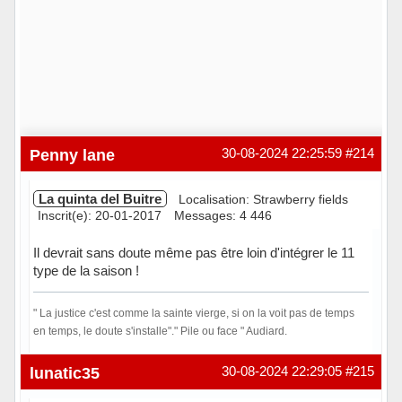
Penny lane
30-08-2024 22:25:59
#214
La quinta del Buitre
Localisation: Strawberry fields
Inscrit(e): 20-01-2017
Messages: 4 446
Il devrait sans doute même pas être loin d'intégrer le 11
type de la saison !
" La justice c'est comme la sainte vierge, si on la voit pas de temps
en temps, le doute s'installe"." Pile ou face " Audiard.
Hors ligne
lunatic35
30-08-2024 22:29:05
#215