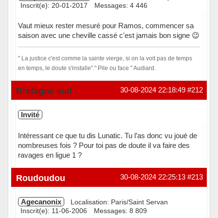
Inscrit(e): 20-01-2017
Messages: 4 446
Vaut mieux rester mesuré pour Ramos, commencer sa
saison avec une cheville cassé c'est jamais bon signe 😉
" La justice c'est comme la sainte vierge, si on la voit pas de temps
en temps, le doute s'installe"." Pile ou face " Audiard.
Hors ligne
Bretagne sud
30-08-2024 22:18:49
#212
Invité
Intéressant ce que tu dis Lunatic. Tu l’as donc vu joué de
nombreuses fois ? Pour toi pas de doute il va faire des
ravages en ligue 1 ?
Roudoudou
30-08-2024 22:25:13
#213
Agecanonix
Localisation: Paris/Saint Servan
Inscrit(e): 11-06-2006
Messages: 8 809