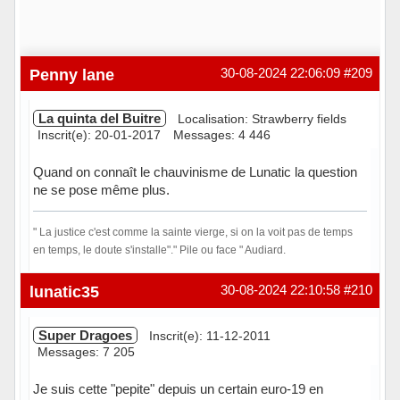
Penny lane
30-08-2024 22:06:09
#209
La quinta del Buitre
Localisation: Strawberry fields
Inscrit(e): 20-01-2017
Messages: 4 446
Quand on connaît le chauvinisme de Lunatic la question
ne se pose même plus.
" La justice c'est comme la sainte vierge, si on la voit pas de temps
en temps, le doute s'installe"." Pile ou face " Audiard.
Hors ligne
lunatic35
30-08-2024 22:10:58
#210
Super Dragoes
Inscrit(e): 11-12-2011
Messages: 7 205
Je suis cette "pepite" depuis un certain euro-19 en