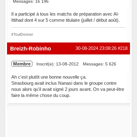
Messages: 16 196
Il a participé à tous les matchs de préparation avec Al-
Ittihad dont 4 sur 5 comme titulaire (juillet / début août).
#ToutDonner
Hors ligne
Breizh-Robinho
30-08-2024 23:08:26
#218
Membre
Inscrit(e): 13-08-2012
Messages: 5 626
Ah c'est plutôt une bonne nouvelle ça.
Strasbourg avait inclus Nanasi dans le groupe contre
nous alors qu'il avait signé 2 jours avant. On va peut-être
faire la même chose du coup.
Hors ligne