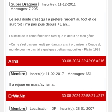
Super Dragoes
Inscrit(e): 11-12-2011
Messages: 7 205
Le seul doute c'est qu'il a préféré l'argent au foot et de
surcroît il n'a pas joué depuis +1 an...
La limite de ta compréhension n'est que le début de mon génie.
«On ne s'est pas emmerdé pendant six ans à organiser la Coupe du
monde pour ne pas faire quelques petites magouilles» Platini 1998
Hors ligne
Arns
30-08-2024 22:42:06
#216
Membre
Inscrit(e): 11-02-2017
Messages: 651
Il a rejoué en mars/avril/mai.
Hors ligne
ErWaNn
30-08-2024 22:58:21
#217
Membre
Localisation: IDF
Inscrit(e): 28-01-2007