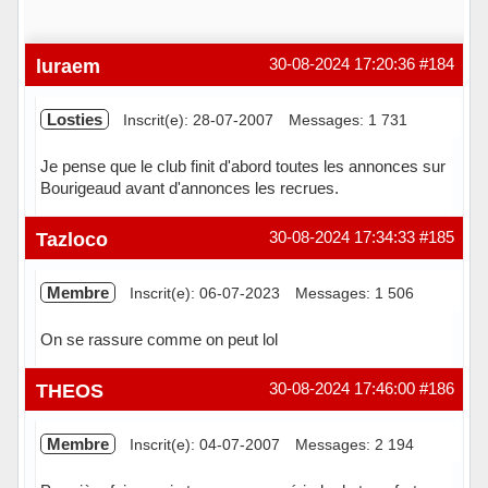
luraem
30-08-2024 17:20:36
#184
Losties
Inscrit(e): 28-07-2007
Messages: 1 731
Je pense que le club finit d'abord toutes les annonces sur
Bourigeaud avant d'annonces les recrues.
Hors ligne
Tazloco
30-08-2024 17:34:33
#185
Membre
Inscrit(e): 06-07-2023
Messages: 1 506
On se rassure comme on peut lol
Hors ligne
THEOS
30-08-2024 17:46:00
#186
Membre
Inscrit(e): 04-07-2007
Messages: 2 194