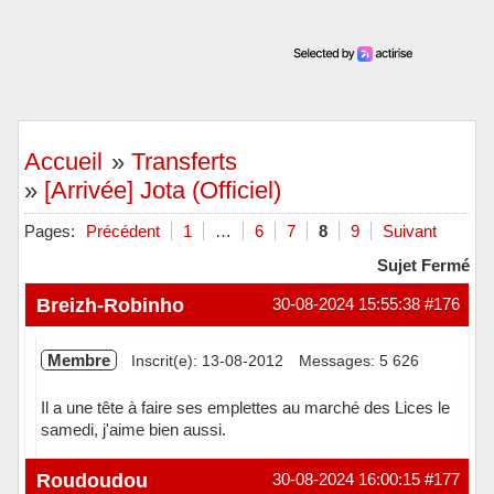
Accueil
»
Transferts
»
[Arrivée] Jota (Officiel)
Pages:
Précédent
1
…
6
7
8
9
Suivant
Sujet Fermé
Breizh-Robinho
30-08-2024 15:55:38
#176
Membre
Inscrit(e): 13-08-2012
Messages: 5 626
Il a une tête à faire ses emplettes au marché des Lices le
samedi, j'aime bien aussi.
Hors ligne
Roudoudou
30-08-2024 16:00:15
#177