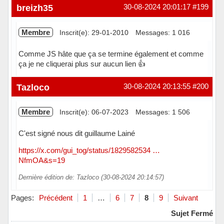
breizh35
30-08-2024 20:01:17
#199
Membre
Inscrit(e): 29-01-2010
Messages: 1 016
Comme JS hâte que ça se termine également et comme
ça je ne cliquerai plus sur aucun lien 👍
Hors ligne
Tazloco
30-08-2024 20:13:55
#200
Membre
Inscrit(e): 06-07-2023
Messages: 1 506
C'est signé nous dit guillaume Lainé
https://x.com/gui_tog/status/1829582534 …
NfmOA&s=19
Dernière édition de: Tazloco (30-08-2024 20:14:57)
Hors ligne
Pages:
Précédent
1
…
6
7
8
9
Suivant
Sujet Fermé