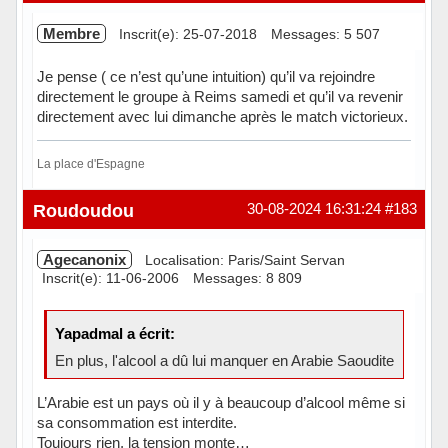
Membre
Inscrit(e): 25-07-2018
Messages: 5 507
Je pense ( ce n’est qu’une intuition) qu’il va rejoindre
directement le groupe à Reims samedi et qu’il va revenir
directement avec lui dimanche après le match victorieux.
La place d'Espagne
Hors ligne
Roudoudou
30-08-2024 16:31:24
#183
Agecanonix
Localisation: Paris/Saint Servan
Inscrit(e): 11-06-2006
Messages: 8 809
Yapadmal a écrit:
En plus, l'alcool a dû lui manquer en Arabie Saoudite
L’Arabie est un pays où il y à beaucoup d’alcool même si
sa consommation est interdite.
Toujours rien, la tension monte…