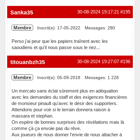
Hors ligne
Sanka35
30-08-2024 19:17:21
#195
Membre
Inscrit(e): 17-05-2022
Messages: 280
Perso j'ai peur que les papiers traînent avec les
saoudiens et qu'il nous passe sous le nez...
Hors ligne
titouanbzh35
30-08-2024 19:27:07
#196
Membre
Inscrit(e): 05-09-2018
Messages: 1 228
Un mercato sans éclat sûrement plus en adéquation
avec les demandes du staff et des exigences financières
de monsieur pinault qu'avec le désir des supporters.
Attendons pour voir si le terrain donnera raison à
massara et stephan.
On espère de bonnes surprises des révélations mais là
comme çà ça envoie pas du rêve.
Aux joueurs de nous donner l'envie de nous attacher à