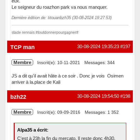
eux.
Le seigneur du roazhon park va nous manquer.
Dernière édition de: titouanbzh35 (30-08-2024 19:27:53)
stade rennais #toutdonnerpourgagner#
Hors ligne
TCP man
30-08-2024 19:35:23
#197
Membre
Inscrit(e): 10-11-2021
Messages: 344
JS a dit qu'il avait hâte à ce soir . Donc je vois Osimen
arriver à la.place de Kali
Hors ligne
bzh22
30-08-2024 19:54:50
#198
Membre
Inscrit(e): 09-09-2016
Messages: 1 352
Alpa35 a écrit:
C'est à 23h la fin du mercato. Il reste donc 4h30.