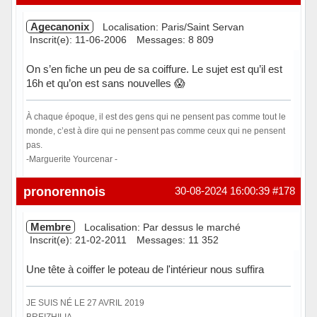
Agecanonix
Localisation: Paris/Saint Servan
Inscrit(e): 11-06-2006
Messages: 8 809
On s’en fiche un peu de sa coiffure. Le sujet est qu’il est
16h et qu’on est sans nouvelles 😱
À chaque époque, il est des gens qui ne pensent pas comme tout le
monde, c’est à dire qui ne pensent pas comme ceux qui ne pensent
pas.
-Marguerite Yourcenar -
Hors ligne
pronorennois
30-08-2024 16:00:39
#178
Membre
Localisation: Par dessus le marché
Inscrit(e): 21-02-2011
Messages: 11 352
Une tête à coiffer le poteau de l'intérieur nous suffira
JE SUIS NÉ LE 27 AVRIL 2019
BREIZHILIA