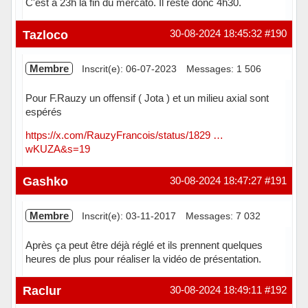
C'est à 23h la fin du mercato. Il reste donc 4h30.
Hors ligne
Tazloco
30-08-2024 18:45:32
#190
Membre
Inscrit(e): 06-07-2023
Messages: 1 506
Pour F.Rauzy un offensif ( Jota ) et un milieu axial sont
espérés
https://x.com/RauzyFrancois/status/1829 …
wKUZA&s=19
Hors ligne
Gashko
30-08-2024 18:47:27
#191
Membre
Inscrit(e): 03-11-2017
Messages: 7 032
Après ça peut être déjà réglé et ils prennent quelques
heures de plus pour réaliser la vidéo de présentation.
Hors ligne
Raclur
30-08-2024 18:49:11
#192