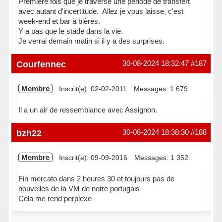
Première fois que je traverse une période de transfert
avec autant d'incertitude. Allez je vous laisse, c'est
week-end et bar à bières.
Y a pas que le stade dans la vie.
Je verrai demain matin si il y a des surprises.
Hors ligne
Courfennec
30-08-2024 18:32:47
#187
Membre
Inscrit(e): 02-02-2011
Messages: 1 679
Il a un air de ressemblance avec Assignon.
Hors ligne
bzh22
30-08-2024 18:38:30
#188
Membre
Inscrit(e): 09-09-2016
Messages: 1 352
Fin mercato dans 2 heures 30 et toujours pas de
nouvelles de la VM de notre portugais
Cela me rend perplexe
Hors ligne