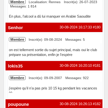
Membre
Localisation: Rennes
Inscrit(e): 26-07-2023
Messages: 1 814
En plus, l'alcool a dû lui manquer en Arabie Saoudite
Hors ligne
Senhor
30-08-2024 16:17:33
#180
Membre
Inscrit(e): 09-08-2024
Messages: 5
on est tellement sortie du sujet principal, mais oui le club
prépare sa présentation, enfin je l'espère
Hors ligne
lokis35
30-08-2024 16:20:10
#181
Membre
Inscrit(e): 09-09-2007
Messages: 922
j'espère qu'il n'a pas pris 10 15 kg pendant les vacances
^^
Hors ligne
poupoune
30-08-2024 16:26:13
#182