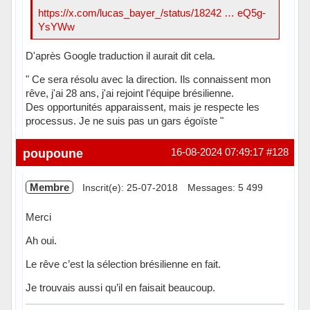
https://x.com/lucas_bayer_/status/18242 … eQ5g-
YsYWw
D'après Google traduction il aurait dit cela.
" Ce sera résolu avec la direction. Ils connaissent mon
rêve, j'ai 28 ans, j'ai rejoint l'équipe brésilienne.
Des opportunités apparaissent, mais je respecte les
processus. Je ne suis pas un gars égoïste "
Hors ligne
poupoune
16-08-2024 07:49:17
#128
Membre
Inscrit(e): 25-07-2018
Messages: 5 499
Merci
Ah oui.
Le rêve c’est la sélection brésilienne en fait.
Je trouvais aussi qu’il en faisait beaucoup.