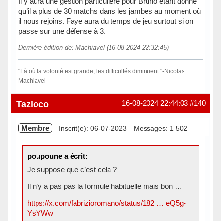
Il y aura une gestion particulière pour Bruno étant donné
qu’il a plus de 30 matchs dans les jambes au moment où
il nous rejoins. Faye aura du temps de jeu surtout si on
passe sur une défense à 3.
Dernière édition de: Machiavel (16-08-2024 22:32:45)
"Là où la volonté est grande, les difficultés diminuent."-Nicolas
Machiavel
Hors ligne
Tazloco
16-08-2024 22:44:03
#140
Membre
Inscrit(e): 06-07-2023
Messages: 1 502
poupoune a écrit:
Je suppose que c’est cela ?
Il n’y a pas pas la formule habituelle mais bon …
https://x.com/fabrizioromano/status/182 … eQ5g-
YsYWw