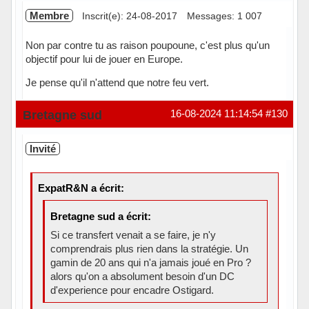
Membre
Inscrit(e): 24-08-2017
Messages: 1 007
Non par contre tu as raison poupoune, c'est plus qu'un
objectif pour lui de jouer en Europe.
Je pense qu'il n'attend que notre feu vert.
Hors ligne
Bretagne sud
16-08-2024 11:14:54
#130
Invité
ExpatR&N a écrit:
Bretagne sud a écrit:
Si ce transfert venait a se faire, je n'y
comprendrais plus rien dans la stratégie. Un
gamin de 20 ans qui n'a jamais joué en Pro ?
alors qu'on a absolument besoin d'un DC
d'experience pour encadre Ostigard.