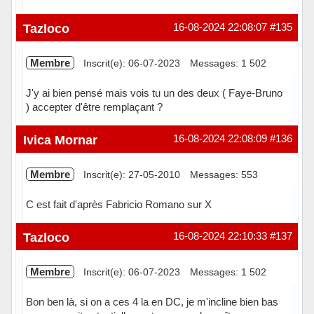
Hors ligne
Tazloco
16-08-2024 22:08:07
#135
Membre
Inscrit(e): 06-07-2023
Messages: 1 502
J'y ai bien pensé mais vois tu un des deux ( Faye-Bruno
) accepter d'être remplaçant ?
Hors ligne
Ivica Mornar
16-08-2024 22:08:09
#136
Membre
Inscrit(e): 27-05-2010
Messages: 553
C est fait d'après Fabricio Romano sur X
Hors ligne
Tazloco
16-08-2024 22:10:33
#137
Membre
Inscrit(e): 06-07-2023
Messages: 1 502
Bon ben là, si on a ces 4 la en DC, je m'incline bien bas