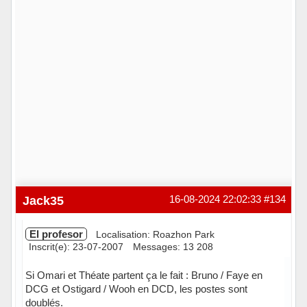
Jack35
16-08-2024 22:02:33
#134
El profesor
Localisation: Roazhon Park
Inscrit(e): 23-07-2007
Messages: 13 208
Si Omari et Théate partent ça le fait : Bruno / Faye en
DCG et Ostigard / Wooh en DCD, les postes sont
doublés.