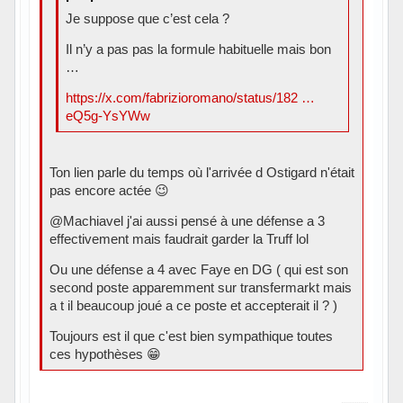
Je suppose que c’est cela ?
Il n’y a pas pas la formule habituelle mais bon
…
https://x.com/fabrizioromano/status/182 …
eQ5g-YsYWw
Ton lien parle du temps où l'arrivée d Ostigard n'était
pas encore actée 😉
@Machiavel j'ai aussi pensé à une défense a 3
effectivement mais faudrait garder la Truff lol
Ou une défense a 4 avec Faye en DG ( qui est son
second poste apparemment sur transfermarkt mais
a t il beaucoup joué a ce poste et accepterait il ? )
Toujours est il que c'est bien sympathique toutes
ces hypothèses 😁