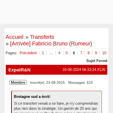
Accueil
»
Transferts
»
[Arrivée] Fabricio Bruno (Rumeur)
Pages:
Précédent
1
…
4
5
6
7
8
9
10
Sujet Fermé
ExpatR&N
16-08-2024 06:33:24
#126
Membre
Inscrit(e): 23-08-2015
Messages: 615
Bretagne sud a écrit:
Si ce transfert venait a se faire, je n'y comprendrais
plus rien dans la stratégie. Un gamin de 20 ans qui