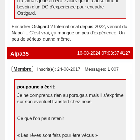
n'a jamais joué en Pro ? alors qu'on a absolument
besoin d'un DC d'experience pour encadre
Ostigard.
Encadrer Ostigard ? International depuis 2022, venant du
Napoli... C'est vrai, ça manque un peu d'expérience. Un
peu de sérieux quand même.
Hors ligne
Alpa35
16-08-2024 07:03:37
#127
Membre
Inscrit(e): 24-08-2017
Messages: 1 007
poupoune a écrit:
Je ne comprends rien au portugais mais il s’exprime
sur son éventuel transfert chez nous
Ce que l’on peut retenir
« Les rêves sont faits pour être vécus »