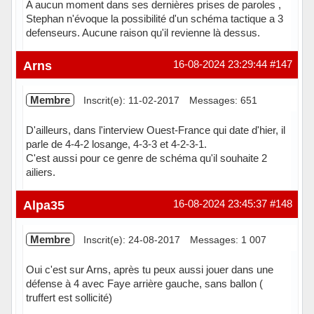
A aucun moment dans ses dernières prises de paroles ,
Stephan n'évoque la possibilité d'un schéma tactique a 3
defenseurs. Aucune raison qu'il revienne là dessus.
Arns
16-08-2024 23:29:44
#147
Membre
Inscrit(e): 11-02-2017
Messages: 651
D'ailleurs, dans l'interview Ouest-France qui date d'hier, il
parle de 4-4-2 losange, 4-3-3 et 4-2-3-1.
C'est aussi pour ce genre de schéma qu'il souhaite 2
ailiers.
Hors ligne
Alpa35
16-08-2024 23:45:37
#148
Membre
Inscrit(e): 24-08-2017
Messages: 1 007
Oui c'est sur Arns, après tu peux aussi jouer dans une
défense à 4 avec Faye arrière gauche, sans ballon (
truffert est sollicité)