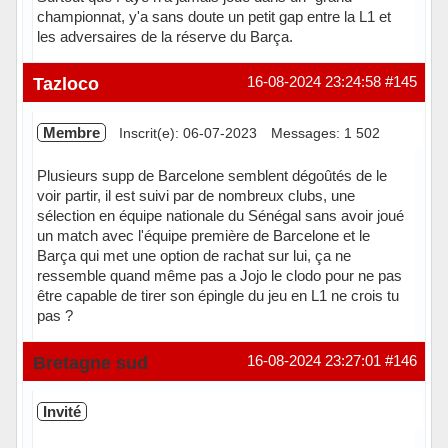
championnat, y'a sans doute un petit gap entre la L1 et
les adversaires de la réserve du Barça.
Hors ligne
Tazloco
16-08-2024 23:24:58
#145
Membre
Inscrit(e): 06-07-2023
Messages: 1 502
Plusieurs supp de Barcelone semblent dégoûtés de le
voir partir, il est suivi par de nombreux clubs, une
sélection en équipe nationale du Sénégal sans avoir joué
un match avec l'équipe première de Barcelone et le
Barça qui met une option de rachat sur lui, ça ne
ressemble quand même pas a Jojo le clodo pour ne pas
être capable de tirer son épingle du jeu en L1 ne crois tu
pas ?
Hors ligne
Bretagne sud
16-08-2024 23:27:01
#146
Invité