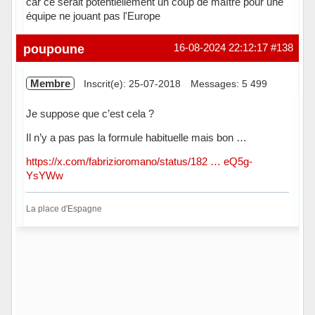
car ce serait potentiellement un coup de maître pour une
équipe ne jouant pas l'Europe
Hors ligne
poupoune
16-08-2024 22:12:17
#138
Membre
Inscrit(e): 25-07-2018
Messages: 5 499
Je suppose que c’est cela ?
Il n’y a pas pas la formule habituelle mais bon …
https://x.com/fabrizioromano/status/182 … eQ5g-
YsYWw
La place d'Espagne
Hors ligne