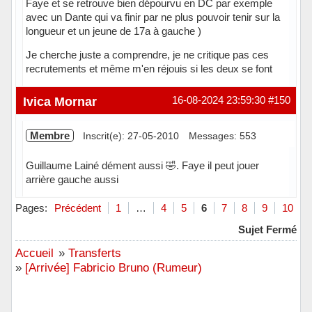
Faye et se retrouve bien dépourvu en DC par exemple
avec un Dante qui va finir par ne plus pouvoir tenir sur la
longueur et un jeune de 17a à gauche )
Je cherche juste a comprendre, je ne critique pas ces
recrutements et même m'en réjouis si les deux se font
Hors ligne
Ivica Mornar
16-08-2024 23:59:30
#150
Membre
Inscrit(e): 27-05-2010
Messages: 553
Guillaume Lainé dément aussi 🤣. Faye il peut jouer
arrière gauche aussi
Hors ligne
Pages:
Précédent
1
…
4
5
6
7
8
9
10
Sujet Fermé
Accueil
»
Transferts
»
[Arrivée] Fabricio Bruno (Rumeur)