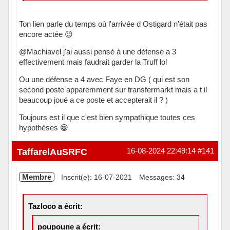
Ton lien parle du temps où l'arrivée d Ostigard n'était pas
encore actée 😉
@Machiavel j'ai aussi pensé à une défense a 3
effectivement mais faudrait garder la Truff lol
Ou une défense a 4 avec Faye en DG ( qui est son
second poste apparemment sur transfermarkt mais a t il
beaucoup joué a ce poste et accepterait il ? )
Toujours est il que c'est bien sympathique toutes ces
hypothèses 😁
Hors ligne
TaffarelAuSRFC
16-08-2024 22:49:14
#141
Membre
Inscrit(e): 16-07-2021
Messages: 34
Tazloco a écrit:
poupoune a écrit: