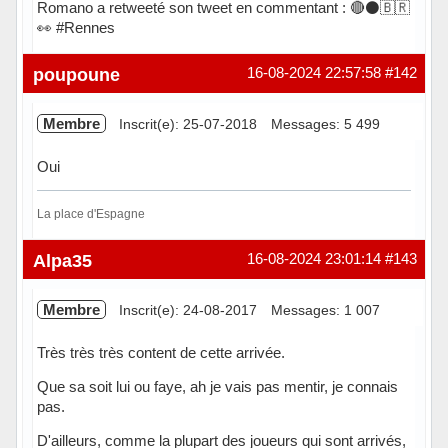
Romano a retweeté son tweet en commentant : 🔴⚫️🇧🇷
👀 #Rennes
Hors ligne
poupoune
16-08-2024 22:57:58
#142
Membre
Inscrit(e): 25-07-2018
Messages: 5 499
Oui
La place d'Espagne
Hors ligne
Alpa35
16-08-2024 23:01:14
#143
Membre
Inscrit(e): 24-08-2017
Messages: 1 007
Très très très content de cette arrivée.
Que sa soit lui ou faye, ah je vais pas mentir, je connais
pas.
D'ailleurs, comme la plupart des joueurs qui sont arrivés,