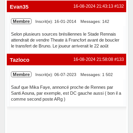
Hors ligne
Evan35
16-08-2024 21:43:13
#132
Membre
Inscrit(e): 16-01-2014
Messages: 142
Selon plusieurs sources brésiliennes le Stade Rennais
attendrait de vendre Theate à Francfort avant de boucler
le transfert de Bruno. Le joueur arriverait le 22 août
Hors ligne
Tazloco
16-08-2024 21:58:08
#133
Membre
Inscrit(e): 06-07-2023
Messages: 1 502
Sauf que Mika Faye, annoncé proche de Rennes par
Santi Aouna, par exemple, est DC gauche aussi ( bon il a
comme second poste ARg )
Hors ligne