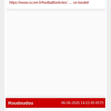
https://www.score.fr/football/articles/ … un-boulet/
Hors ligne
Roudoudou
06-06-2026 14:22:49
#579