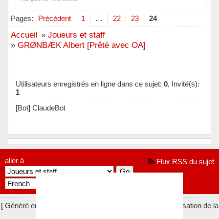
Hors ligne
Pages:
Précédent
1
…
22
23
24
Accueil
»
Joueurs et staff
»
GRØNBÆK Albert [Prêté avec OA]
Utilisateurs enregistrés en ligne dans ce sujet:
0
, Invité(s):
1
[Bot] ClaudeBot
aller à
Flux RSS du sujet
[ Généré en 0.017 secondes, 7 requêtes exécutées - Utilisation de la
mémoire: 657.83 KiO (Pic : 684.02 KiO) ]