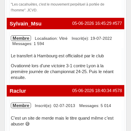
"Les cacahuètes, c'est le mouvement perpétuel à portée de
l'homme". JCVD.
Hors ligne
Sylvain_Msu
05-06-2026 16:45:29
#577
Membre
Localisation: Vitré
Inscrit(e): 19-07-2022
Messages: 1 594
Le transfert à Hambourg est officialisé par le club
Ovationné lors d'une victoire 3-1 contre Lyon à la
première journée de championnat 24-25. Puis le néant
ensuite.
Hors ligne
Raclur
05-06-2026 18:40:34
#578
Membre
Inscrit(e): 02-07-2013
Messages: 5 014
C’est un site de merde mais le titre quand même c’est
abuser 😅