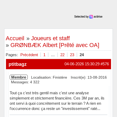
Accueil
»
Joueurs et staff
»
GRØNBÆK Albert [Prêté avec OA]
Pages:
Précédent
1
…
22
23
24
ptitbagz
04-06-2026 15:30:29
#576
Membre
Localisation: Finistère
Inscrit(e): 13-08-2016
Messages: 4 322
Tout ça c'est très gentil mais c'est une analyse
simplement et strictement financière. Ces 3M par an, ils
ont servi à quoi concrètement sur le terrain ? A rien en
l’occurrence donc ça reste un "investissement" raté...