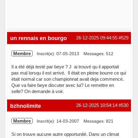
26-12-2025 09:44:55
#529
un rennais en bourgogne
Membre
Inscrit(e): 07-05-2013
Messages: 512
Il a été déjà testé par beye ? J ai trouvé qu il apportait
pas mal lorsqu il est arrivé. Il était en pleine bourre ce qui
était normal car son championnat avait deja commencé.
Que va faire beye discuter avec lui? Le remettre en
selle? On demande à voir.
Hors ligne
bzhnolimite
26-12-2025 10:54:14
#530
Membre
Inscrit(e): 14-03-2007
Messages: 821
Si on trouve aucune autre opportunité. Dans un climat