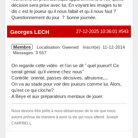
décision sera prise avec lui. En voyant les images tu te
dis c est le joueur qu il nous fallait et qu il nous faut ?
Questionnement du jour ? bonne journée.
Hors ligne
Georges LECH
27-12-2025 10:36:01
#543
Membre
Localisation: Gwened
Inscrit(e): 11-12-2014
Messages: 3 557
On regarde cette vidéo et l'on se dit " quel joueur!! Ce
serait génial qu'il vienne chez nous"
Contrôle orienté, passes décisives, altruisme,...
On va au stade pour voir des joueurs comme lui. Alors,
qu'est ce qui cloche?
A Beye et aux préparateurs mentaux de jouer.
Nous devons être prêts à nous débarrasser de la vie que nous
avions prévue de maniere à avoir la vie qui nous attend. Joseph
CAMPBELL
Hors ligne