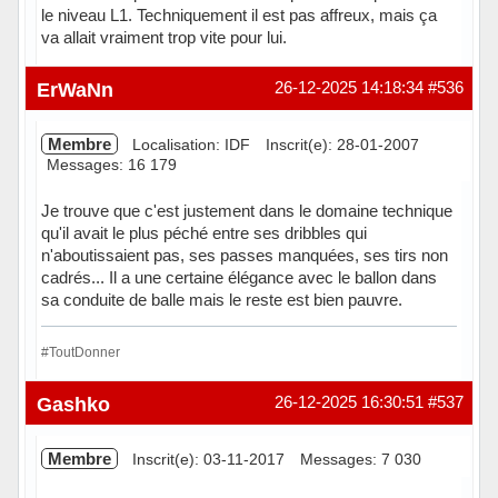
le niveau L1. Techniquement il est pas affreux, mais ça
va allait vraiment trop vite pour lui.
Hors ligne
ErWaNn
26-12-2025 14:18:34
#536
Membre
Localisation: IDF
Inscrit(e): 28-01-2007
Messages: 16 179
Je trouve que c'est justement dans le domaine technique
qu'il avait le plus péché entre ses dribbles qui
n'aboutissaient pas, ses passes manquées, ses tirs non
cadrés... Il a une certaine élégance avec le ballon dans
sa conduite de balle mais le reste est bien pauvre.
#ToutDonner
Hors ligne
Gashko
26-12-2025 16:30:51
#537
Membre
Inscrit(e): 03-11-2017
Messages: 7 030