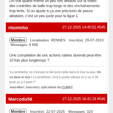
On voit quand même un peu ses défauts sur la vidéo:
des contrôles de balle trop longs et des enchaînements
trop lents. Si on ajoute à ça une précision de passe
aléatoire, c'est un peu juste pour la ligue 1.
Hors ligne
ritoninho
27-12-2025 14:45:52
#545
Membre
Localisation: RENNES
Inscrit(e): 29-07-2013
Messages: 8 686
Une compilation de ses actions ratées durerait peut-être
10 fois plus longtemps ?
"Le problème, ce n'est pas le fait qu'on aille dans le mur ou pas.
On
va dans le mur !
Le problème, c'est à quelle vitesse on y va, à 50
km/h ou à 5 km/h ?"
Jean-Marc Jancovici, spécialiste du
CLIMAT
.
Hors ligne
Marcodu56
27-12-2025 16:41:18
#546
Membre
Inscrit(e): 22-07-2025
Messages: 324