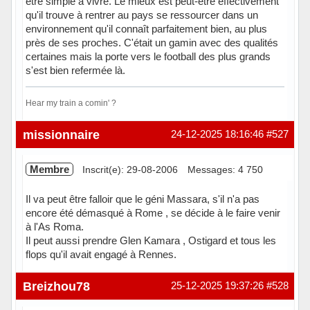
être simple à vivre. Le mieux est peut-être effectivement
qu'il trouve à rentrer au pays se ressourcer dans un
environnement qu'il connaît parfaitement bien, au plus
près de ses proches. C'était un gamin avec des qualités
certaines mais la porte vers le football des plus grands
s'est bien refermée là.
Hear my train a comin' ?
Hors ligne
missionnaire
24-12-2025 18:16:46
#527
Membre
Inscrit(e): 29-08-2006
Messages: 4 750
Il va peut être falloir que le géni Massara, s'il n'a pas
encore été démasqué à Rome , se décide à le faire venir
à l'As Roma.
Il peut aussi prendre Glen Kamara , Ostigard et tous les
flops qu'il avait engagé à Rennes.
Hors ligne
Breizhou78
25-12-2025 19:37:26
#528