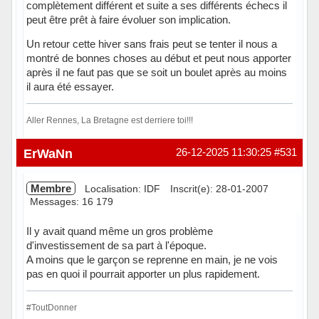
complètement différent et suite a ses différents échecs il
peut être prêt à faire évoluer son implication.
Un retour cette hiver sans frais peut se tenter il nous a
montré de bonnes choses au début et peut nous apporter
après il ne faut pas que se soit un boulet après au moins
il aura été essayer.
Aller Rennes, La Bretagne est derriere toi!!!
Hors ligne
ErWaNn
26-12-2025 11:30:25
#531
Membre
Localisation: IDF
Inscrit(e): 28-01-2007
Messages: 16 179
Il y avait quand même un gros problème
d'investissement de sa part à l'époque.
A moins que le garçon se reprenne en main, je ne vois
pas en quoi il pourrait apporter un plus rapidement.
#ToutDonner