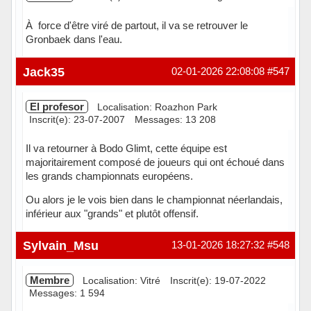
À force d'être viré de partout, il va se retrouver le
Gronbaek dans l'eau.
Hors ligne
Jack35
02-01-2026 22:08:08
#547
El profesor
Localisation: Roazhon Park
Inscrit(e): 23-07-2007
Messages: 13 208
Il va retourner à Bodo Glimt, cette équipe est
majoritairement composé de joueurs qui ont échoué dans
les grands championnats européens.
Ou alors je le vois bien dans le championnat néerlandais,
inférieur aux "grands" et plutôt offensif.
Hors ligne
Sylvain_Msu
13-01-2026 18:27:32
#548
Membre
Localisation: Vitré
Inscrit(e): 19-07-2022
Messages: 1 594