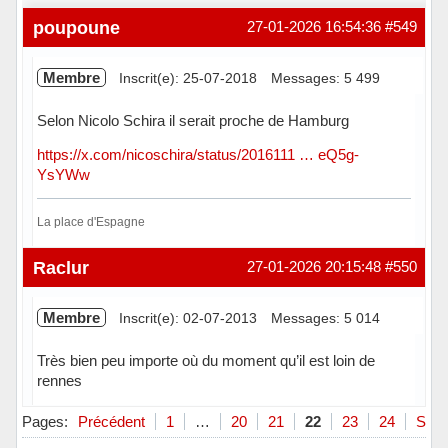
poupoune
27-01-2026 16:54:36
#549
Membre
Inscrit(e): 25-07-2018
Messages: 5 499
Selon Nicolo Schira il serait proche de Hamburg
https://x.com/nicoschira/status/2016111 … eQ5g-
YsYWw
La place d'Espagne
Hors ligne
Raclur
27-01-2026 20:15:48
#550
Membre
Inscrit(e): 02-07-2013
Messages: 5 014
Très bien peu importe où du moment qu’il est loin de
rennes
Hors ligne
Pages:
Précédent
1
…
20
21
22
23
24
Suiv