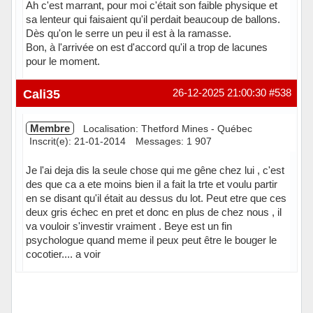
Ah c'est marrant, pour moi c'était son faible physique et
sa lenteur qui faisaient qu'il perdait beaucoup de ballons.
Dès qu'on le serre un peu il est à la ramasse.
Bon, à l'arrivée on est d'accord qu'il a trop de lacunes
pour le moment.
Hors ligne
Cali35
26-12-2025 21:00:30
#538
Membre
Localisation: Thetford Mines - Québec
Inscrit(e): 21-01-2014
Messages: 1 907
Je l'ai deja dis la seule chose qui me gêne chez lui , c'est
des que ca a ete moins bien il a fait la trte et voulu partir
en se disant qu'il était au dessus du lot. Peut etre que ces
deux gris échec en pret et donc en plus de chez nous , il
va vouloir s'investir vraiment . Beye est un fin
psychologue quand meme il peux peut être le bouger le
cocotier.... a voir
Hors ligne