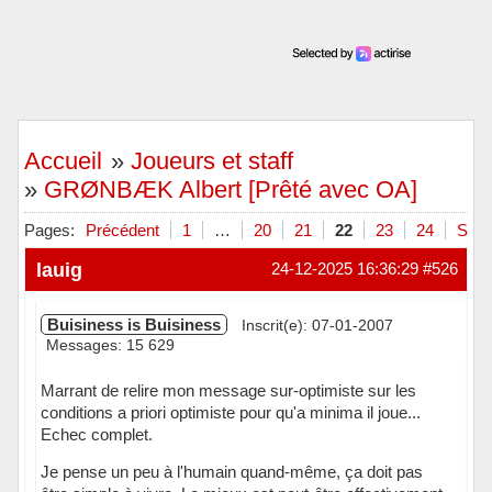
Accueil
»
Joueurs et staff
»
GRØNBÆK Albert [Prêté avec OA]
Pages:
Précédent
1
…
20
21
22
23
24
Suiv
lauig
24-12-2025 16:36:29
#526
Buisiness is Buisiness
Inscrit(e): 07-01-2007
Messages: 15 629
Marrant de relire mon message sur-optimiste sur les
conditions a priori optimiste pour qu'a minima il joue...
Echec complet.
Je pense un peu à l'humain quand-même, ça doit pas