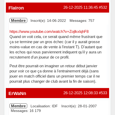
Hors ligne
FlaIron
26-12-2025 11:36:45
#532
Membre
Inscrit(e): 14-06-2022
Messages: 757
https://www.youtube.com/watch?v=ZojlkxlqhF8
Quand on voit cela, ce serait quand même frustrant que
ça se termine par un gros échec (car il y aurait grosse
moins-value en cas de vente à l'instant T). D'autant que
les echos qui nous parviennent indiquent qu'il y aura un
recrutement d'un joueur de ce profil.
Peut être pourrait-on imaginer un retour début janvier
pour voir ce que ça donne à l'entrainement déjà (sans
jouer en match officiel dans un premier temps car il ne
pourrait plus changer de club avant la fin de saison).
Hors ligne
ErWaNn
26-12-2025 12:08:33
#533
Membre
Localisation: IDF
Inscrit(e): 28-01-2007
Messages: 16 179