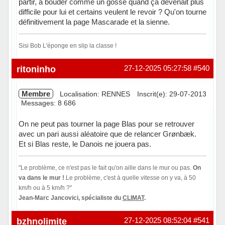
partir, à bouder comme un gosse quand ça devenait plus
difficile pour lui et certains veulent le revoir ? Qu'on tourne
définitivement la page Mascarade et la sienne.
Sisi Bob L'éponge en slip la classe !
Hors ligne
ritoninho
27-12-2025 05:27:58
#540
Membre
Localisation: RENNES
Inscrit(e): 29-07-2013
Messages: 8 686
On ne peut pas tourner la page Blas pour se retrouver
avec un pari aussi aléatoire que de relancer Grønbæk.
Et si Blas reste, le Danois ne jouera pas.
"Le problème, ce n'est pas le fait qu'on aille dans le mur ou pas.
On
va dans le mur !
Le problème, c'est à quelle vitesse on y va, à 50
km/h ou à 5 km/h ?"
Jean-Marc Jancovici, spécialiste du
CLIMAT
.
Hors ligne
bzhnolimite
27-12-2025 08:52:04
#541