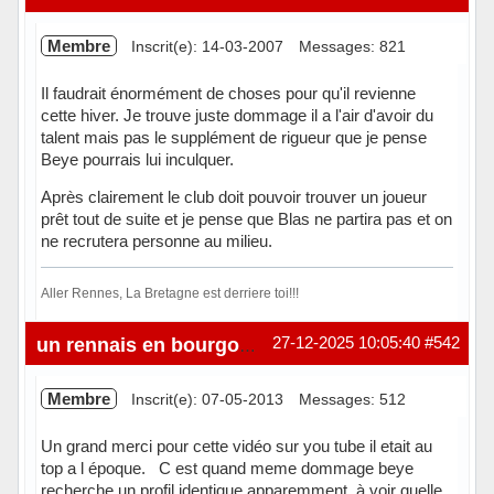
Membre
Inscrit(e): 14-03-2007
Messages: 821
Il faudrait énormément de choses pour qu'il revienne
cette hiver. Je trouve juste dommage il a l'air d'avoir du
talent mais pas le supplément de rigueur que je pense
Beye pourrais lui inculquer.
Après clairement le club doit pouvoir trouver un joueur
prêt tout de suite et je pense que Blas ne partira pas et on
ne recrutera personne au milieu.
Aller Rennes, La Bretagne est derriere toi!!!
Hors ligne
27-12-2025 10:05:40
#542
un rennais en bourgogne
Membre
Inscrit(e): 07-05-2013
Messages: 512
Un grand merci pour cette vidéo sur you tube il etait au
top a l époque. C est quand meme dommage beye
recherche un profil identique apparemment, à voir quelle