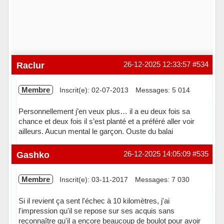
Raclur
26-12-2025 12:33:57
#534
Membre
Inscrit(e): 02-07-2013
Messages: 5 014
Personnellement j’en veux plus… il a eu deux fois sa
chance et deux fois il s’est planté et a préféré aller voir
ailleurs. Aucun mental le garçon. Ouste du balai
Hors ligne
Gashko
26-12-2025 14:05:09
#535
Membre
Inscrit(e): 03-11-2017
Messages: 7 030
Si il revient ça sent l'échec à 10 kilomètres, j'ai
l'impression qu'il se repose sur ses acquis sans
reconnaître qu'il a encore beaucoup de boulot pour avoir