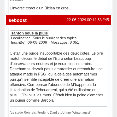
L’inverse exact d’un Bielsa en gros…
Hors ligne
seboost
22-06-2024 00:14:58
#45
santon sous la pluie
Localisation: Sous le sunlight des topics
Inscrit(e): 06-08-2006
Messages: 8 051
C’était une purge insupportable des deux côtés. Le pire
match depuis le début de l’Euro selon beaucoup
d’observateurs neutres et je veux bien les croire.
Deschamps devrait pas s’emmerder et reconduire une
attaque made in PSG qui a déjà des automatismes
puisqu’il semble incapable de créer une animation
offensive. Compenser l’absence de M’bappe par la
titularisation de Tchouameni, qui a été nullissime en
plus….J’ai plus les mots. C’était bien la peine d’amener
un joueur comme Barcola.
"Le stade Rennais, Frédéric Dard et Johnny Winter aussi"