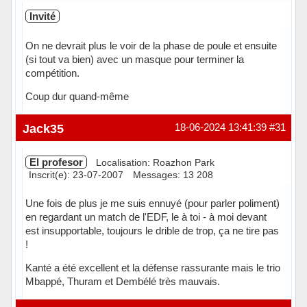
Invité
On ne devrait plus le voir de la phase de poule et ensuite
(si tout va bien) avec un masque pour terminer la
compétition.
Coup dur quand-même
Jack35
18-06-2024 13:41:39
#31
El profesor
Localisation: Roazhon Park
Inscrit(e): 23-07-2007
Messages: 13 208
Une fois de plus je me suis ennuyé (pour parler poliment)
en regardant un match de l'EDF, le à toi - à moi devant
est insupportable, toujours le drible de trop, ça ne tire pas
!
Kanté a été excellent et la défense rassurante mais le trio
Mbappé, Thuram et Dembélé très mauvais.