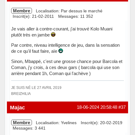
Membre
Localisation: Par dessus le marché
Inscrit(e): 21-02-2011
Messages: 11 352
Je vais aller à contre-courant, j'ai trouvé Kolo Muani
plutôt très en jambe
Par contre, niveau intelligence de jeu, dans la sensation
de ce qu'il faut faire, aïe
Sinon, Mbappé, c'est une grosse chance pour Barcola et
Coman, j'y crois, à ces deux gars ( barcola qui use son
arrière pendant 1h, Coman qui l'achève )
JE SUIS NÉ LE 27 AVRIL 2019
BREIZHILIA
Hors ligne
Majac
18-06-2024 20:58:48
#37
Membre
Localisation: Yvelines
Inscrit(e): 20-02-2019
Messages: 3 441