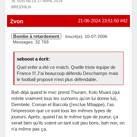
JE SUIS NÉ LE 27 AVRIL 2019
BREIZHILIA
Hors ligne
Zvon
21-06-2024 23:51:50
#42
Bombe à retardement
Inscrit(e): 10-07-2006
Messages: 32 769
seboost a écrit:
Quel enfer a été ce match. Quelle triste équipe de
France !!! J’ai beaucoup défendu Deschamps mais
le football proposé n’est plus défendable.
Bah déjà quand le mec prend Thuram, Kolo Muani (qui
mérite vraiment tous les surnoms qu'on lui donne lui),
Dembele, Coman et Barcola (j'exclue Mbappe), t'as
l'impression que ce sont tous les mêmes types de
joueurs. Après, quand t'as le même type de joueur, ça
serait bien qu'ils soient un tant soit peu bons, bah non, on
n'a même pas ça.