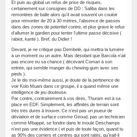
Et puis au global un refus de prise de risques,
certainement sur consignes de DD : Saliba dans les
remontées de balle alors qu'il avait souvent un couloir
pour remonter de 20 à 30 mètres, l'absence de passes
dans des zones de potentiel contre, et plus grave le refus
d'allumer le gardien pour tenter l'ultime passe décisive (
rabiot, kanté ). Bref, du Didier !
Devant, je ne critique pas Dembelé, qui mettra la lumière
à un moment ou un autre. Mais désolant que Barcola n'ait
pas encore eu sa chance ( décevant Coman à son
entrée, qui semble manger du chewing-gum avec ses
pieds ).
Je le dis moi-même aussi, je doute de la pertinence de
voir Kolo Muani dans ce groupe, il a quand même une
intelligence de jeu douteuse.
Par contre, contrairement à vos dires, Thuram est à sa
place en EDF. Simplement, les affinités de terrain sont
très très dures à trouver. Ce n'est pas un joueur de
déviation et de surface comme Giroud, pas un technicien
comme Mbappé, se fondre dans le moule Deschamps
n'est pas une évidence ( et puis de toute façon, quand tu
as 90% des corners et centres qui sont ratés, qu'irait-il