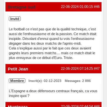
Hors ligne
Bretagne sud
22-06-2024 01:00:15
#46
Invité
Le football ce n’est pas que de la qualité technique, c’est
aussi de l’enthousiasme et de la passion. Ce match était
insipide. Désolant d’ennui quand tu vois l’enthousiasme
dégager dans les deux matchs de l’après-midi.
Cela s’explique aussi par le fait que ces deux avaient
gagnés leurs premiers matchs… mais ce match était le
plus ennuyeux de ce début d’Euro. Triste.
Petit Jean
22-06-2024 07:14:25
#47
Membre
Inscrit(e): 02-12-2023
Messages: 2 886
L'Espagne a deux défenseurs centraux français, ca vous
inspire quoi ?
Hors ligne
Mugiwara
22-06-2024 07:44:54
#48