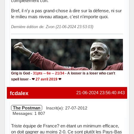
complètement con.
Bref, il n'y a pas grand-chose à dire sur la défense, ni sur
le milieu mais niveau attaque, c'est n'importe quoi.
Dernière édition de: Zvon (21-06-2024 23:53:03)
Grig is God -
31pts -- 6e -- 21/34
- A looser is a loser who can't
spell loser - ❤
27 avril 2019
❤
Hors ligne
fcdalex
21-06-2024 23:56:40
#43
The Postman
Inscrit(e): 27-07-2012
Messages: 1 807
Triste équipe de France? en étant un minimum efficace,
on doit gagner au moins 2-0. Ce sont plutôt les Pays-Bas