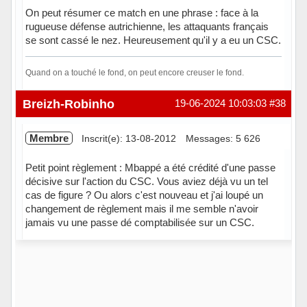
On peut résumer ce match en une phrase : face à la
rugueuse défense autrichienne, les attaquants français
se sont cassé le nez. Heureusement qu'il y a eu un CSC.
Quand on a touché le fond, on peut encore creuser le fond.
Hors ligne
Breizh-Robinho
19-06-2024 10:03:03
#38
Membre
Inscrit(e): 13-08-2012
Messages: 5 626
Petit point règlement : Mbappé a été crédité d'une passe
décisive sur l'action du CSC. Vous aviez déjà vu un tel
cas de figure ? Ou alors c'est nouveau et j'ai loupé un
changement de règlement mais il me semble n'avoir
jamais vu une passe dé comptabilisée sur un CSC.
Hors ligne