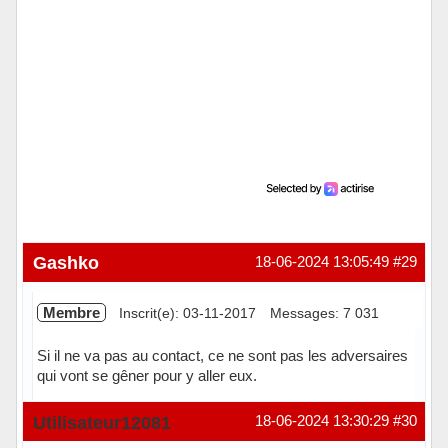
Gashko
18-06-2024 13:05:49
#29
Membre
Inscrit(e): 03-11-2017
Messages: 7 031
Si il ne va pas au contact, ce ne sont pas les adversaires
qui vont se gêner pour y aller eux.
Hors ligne
Utilisateur12081
18-06-2024 13:30:29
#30