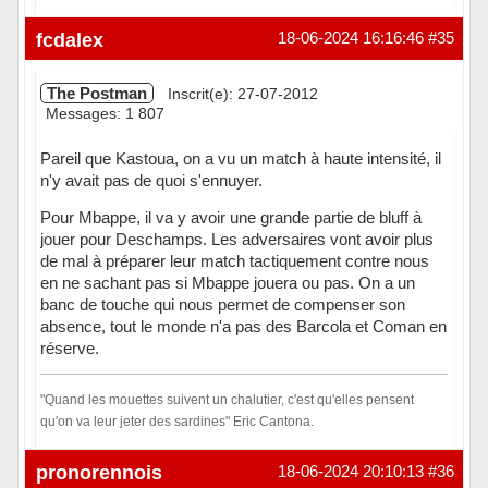
Hors ligne
fcdalex
18-06-2024 16:16:46
#35
The Postman
Inscrit(e): 27-07-2012
Messages: 1 807
Pareil que Kastoua, on a vu un match à haute intensité, il
n'y avait pas de quoi s'ennuyer.
Pour Mbappe, il va y avoir une grande partie de bluff à
jouer pour Deschamps. Les adversaires vont avoir plus
de mal à préparer leur match tactiquement contre nous
en ne sachant pas si Mbappe jouera ou pas. On a un
banc de touche qui nous permet de compenser son
absence, tout le monde n'a pas des Barcola et Coman en
réserve.
"Quand les mouettes suivent un chalutier, c'est qu'elles pensent
qu'on va leur jeter des sardines" Eric Cantona.
Hors ligne
pronorennois
18-06-2024 20:10:13
#36