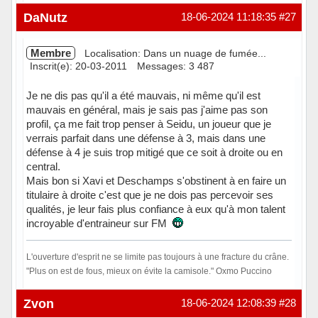
DaNutz
18-06-2024 11:18:35
#27
Membre
Localisation: Dans un nuage de fumée...
Inscrit(e): 20-03-2011
Messages: 3 487
Je ne dis pas qu'il a été mauvais, ni même qu'il est
mauvais en général, mais je sais pas j'aime pas son
profil, ça me fait trop penser à Seidu, un joueur que je
verrais parfait dans une défense à 3, mais dans une
défense à 4 je suis trop mitigé que ce soit à droite ou en
central.
Mais bon si Xavi et Deschamps s'obstinent à en faire un
titulaire à droite c'est que je ne dois pas percevoir ses
qualités, je leur fais plus confiance à eux qu'à mon talent
incroyable d'entraineur sur FM
L'ouverture d'esprit ne se limite pas toujours à une fracture du crâne.
"Plus on est de fous, mieux on évite la camisole." Oxmo Puccino
Hors ligne
Zvon
18-06-2024 12:08:39
#28