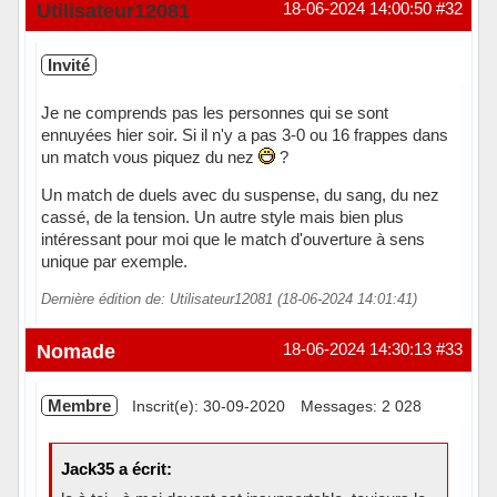
Hors ligne
Utilisateur12081
18-06-2024 14:00:50
#32
Invité
Je ne comprends pas les personnes qui se sont
ennuyées hier soir. Si il n'y a pas 3-0 ou 16 frappes dans
un match vous piquez du nez
?
Un match de duels avec du suspense, du sang, du nez
cassé, de la tension. Un autre style mais bien plus
intéressant pour moi que le match d'ouverture à sens
unique par exemple.
Dernière édition de: Utilisateur12081 (18-06-2024 14:01:41)
Nomade
18-06-2024 14:30:13
#33
Membre
Inscrit(e): 30-09-2020
Messages: 2 028
Jack35 a écrit: