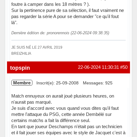
foutre à camper dans les 18 mètres ? ).
Sur la pertinence pure de sa sélection, il faut vraiment ne
pas regarder la série A pour se demander "ce qu'il fout
là".
Dernière édition de: pronorennois (22-06-2024 09:38:35)
JE SUIS NÉ LE 27 AVRIL 2019
BREIZHILIA
Hors ligne
topspin
22-06-2024 11:30:31
#50
Membre
Inscrit(e): 25-09-2008
Messages: 925
Match ennuyeux on aurait joué plusieurs heures, on
n'aurait pas marqué.
Je suis d'accord avec vous quand vous dites qu'il faut
mettre l'attaque du PSG, cette année Dembélé sur
certains matchs a fait la différence seul.
En tant que joueur Deschamps n'était pas un technicien
et il fait jouer ses équipes avec le style de Jacquet c'est à