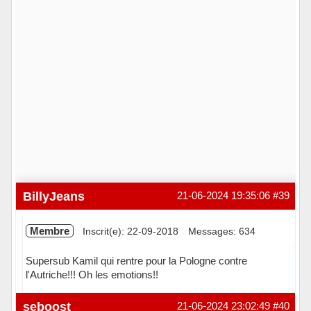
BillyJeans
21-06-2024 19:35:06
#39
Membre
Inscrit(e): 22-09-2018
Messages: 634
Supersub Kamil qui rentre pour la Pologne contre
l'Autriche!!! Oh les emotions!!
Hors ligne
seboost
21-06-2024 23:02:49
#40