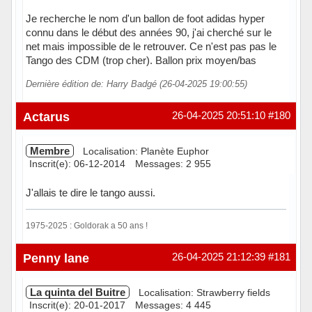
Je recherche le nom d'un ballon de foot adidas hyper
connu dans le début des années 90, j'ai cherché sur le
net mais impossible de le retrouver. Ce n'est pas pas le
Tango des CDM (trop cher). Ballon prix moyen/bas
Dernière édition de: Harry Badgé (26-04-2025 19:00:55)
Hors ligne
Actarus
26-04-2025 20:51:10
#180
Membre
Localisation: Planète Euphor
Inscrit(e): 06-12-2014
Messages: 2 955
J'allais te dire le tango aussi.
1975-2025 : Goldorak a 50 ans !
Hors ligne
Penny lane
26-04-2025 21:12:39
#181
La quinta del Buitre
Localisation: Strawberry fields
Inscrit(e): 20-01-2017
Messages: 4 445