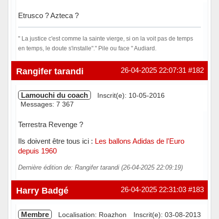
Etrusco ? Azteca ?
" La justice c'est comme la sainte vierge, si on la voit pas de temps
en temps, le doute s'installe"." Pile ou face " Audiard.
Hors ligne
Rangifer tarandi
26-04-2025 22:07:31
#182
Lamouchi du coach
Inscrit(e): 10-05-2016
Messages: 7 367
Terrestra Revenge ?
Ils doivent être tous ici :
Les ballons Adidas de l'Euro
depuis 1960
Dernière édition de: Rangifer tarandi (26-04-2025 22:09:19)
Hors ligne
Harry Badgé
26-04-2025 22:31:03
#183
Membre
Localisation: Roazhon
Inscrit(e): 03-08-2013