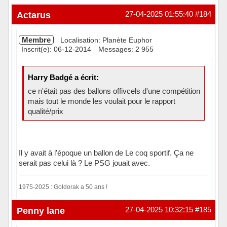
Actarus
27-04-2025 01:55:40
#184
Membre
Localisation: Planète Euphor
Inscrit(e): 06-12-2014
Messages: 2 955
Harry Badgé a écrit:
ce n'était pas des ballons offivcels d'une compétition
mais tout le monde les voulait pour le rapport
qualité/prix
Il y avait à l'époque un ballon de Le coq sportif. Ça ne
serait pas celui là ? Le PSG jouait avec.
1975-2025 : Goldorak a 50 ans !
Hors ligne
Penny lane
27-04-2025 10:32:15
#185