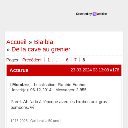
Accueil
»
Bla bla
»
De la cave au grenier
Pages:
Précédent
1
…
6
7
8
Actarus
23-03-2024 03:13:08
#176
Membre
Localisation: Planète Euphor
Inscrit(e): 06-12-2014
Messages: 2 955
Pareil. Ah l'ado à l'époque avec les bimbos aux gros
pomoons. 🤣
1975-2025 : Goldorak a 50 ans !