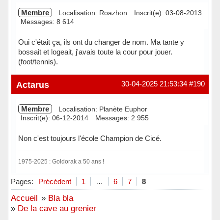
Membre
Localisation: Roazhon
Inscrit(e): 03-08-2013
Messages: 8 614
Oui c'était ça, ils ont du changer de nom. Ma tante y
bossait et logeait, j'avais toute la cour pour jouer.
(foot/tennis).
Hors ligne
Actarus
30-04-2025 21:53:34
#190
Membre
Localisation: Planète Euphor
Inscrit(e): 06-12-2014
Messages: 2 955
Non c'est toujours l'école Champion de Cicé.
1975-2025 : Goldorak a 50 ans !
Hors ligne
Pages:
Précédent
1
…
6
7
8
Accueil
»
Bla bla
»
De la cave au grenier