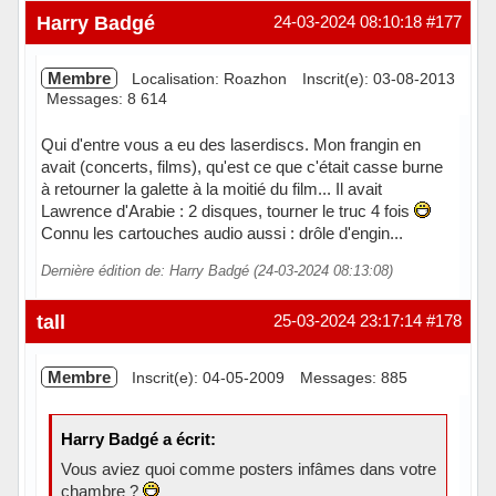
Hors ligne
Harry Badgé
24-03-2024 08:10:18
#177
Membre
Localisation: Roazhon
Inscrit(e): 03-08-2013
Messages: 8 614
Qui d'entre vous a eu des laserdiscs. Mon frangin en
avait (concerts, films), qu'est ce que c'était casse burne
à retourner la galette à la moitié du film... Il avait
Lawrence d'Arabie : 2 disques, tourner le truc 4 fois
Connu les cartouches audio aussi : drôle d'engin...
Dernière édition de: Harry Badgé (24-03-2024 08:13:08)
Hors ligne
tall
25-03-2024 23:17:14
#178
Membre
Inscrit(e): 04-05-2009
Messages: 885
Harry Badgé a écrit:
Vous aviez quoi comme posters infâmes dans votre
chambre ?