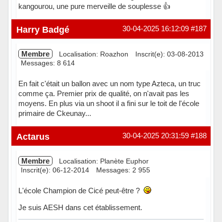
kangourou, une pure merveille de souplesse 👍
Hors ligne
Harry Badgé
30-04-2025 16:12:09
#187
Membre
Localisation: Roazhon
Inscrit(e): 03-08-2013
Messages: 8 614
En fait c'était un ballon avec un nom type Azteca, un truc
comme ça. Premier prix de qualité, on n'avait pas les
moyens. En plus via un shoot il a fini sur le toit de l'école
primaire de Ckeunay...
Hors ligne
Actarus
30-04-2025 20:31:59
#188
Membre
Localisation: Planète Euphor
Inscrit(e): 06-12-2014
Messages: 2 955
L'école Champion de Cicé peut-être ?
Je suis AESH dans cet établissement.