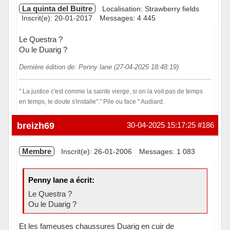
La quinta del Buitre
Localisation: Strawberry fields
Inscrit(e): 20-01-2017
Messages: 4 445
Le Questra ?
Ou le Duarig ?
Dernière édition de: Penny lane (27-04-2025 18:48:19)
" La justice c'est comme la sainte vierge, si on la voit pas de temps
en temps, le doute s'installe"." Pile ou face " Audiard.
Hors ligne
breizh69
30-04-2025 15:17:25
#186
Membre
Inscrit(e): 26-01-2006
Messages: 1 083
Penny lane a écrit:
Le Questra ?
Ou le Duarig ?
Et les fameuses chaussures Duarig en cuir de