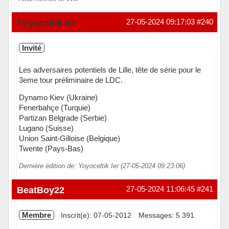
Hors ligne
Yoyoceltik Ier
27-05-2024 09:17:03
#240
Invité
Les adversaires potentiels de Lille, tête de série pour le
3eme tour préliminaire de LDC.
Dynamo Kiev (Ukraine)
Fenerbahçe (Turquie)
Partizan Belgrade (Serbie)
Lugano (Suisse)
Union Saint-Gilloise (Belgique)
Twente (Pays-Bas)
Dernière édition de: Yoyoceltik Ier (27-05-2024 09:23:06)
BeatBoy22
27-05-2024 11:06:45
#241
Membre
Inscrit(e): 07-05-2012
Messages: 5 391