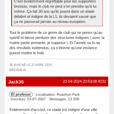
C’est évidemment regrettable pour les supporters
brestois, mais le club ne peut s’en prendre qu’à lui
même. Ça fait 30 ans qu’ils jouent dans un stade
délabré et indigne de la L1, ils devaient savoir que
ça ne passerait jamais au niveau européen.
Tout le problème de ce genre de club qui ne pense qu'au
sportif et laisse perdurer des structures indignes ( avec la
mairie partie prenante, je suppose ). Et l'année ou tu as
des résultats inattendus, ça s'étonne qu'une instance
puisse mettre le holà
JE SUIS NÉ LE 27 AVRIL 2019
BREIZHILIA
Hors ligne
Jack35
22-04-2024 20:53:08
#231
El profesor
Localisation: Roazhon Park
Inscrit(e): 23-07-2007
Messages: 13 208
Entièrement d'accord, ce stade est indigne d'une ville