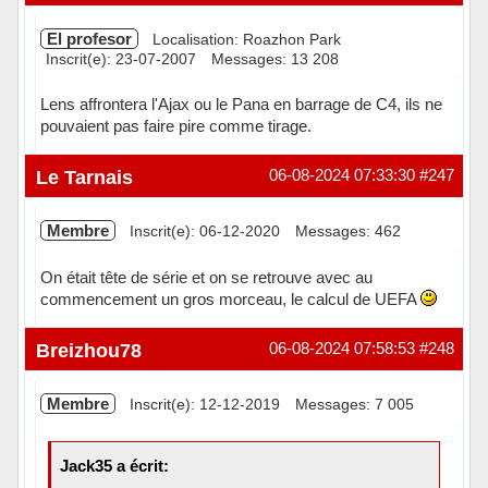
El profesor
Localisation: Roazhon Park
Inscrit(e): 23-07-2007
Messages: 13 208
Lens affrontera l'Ajax ou le Pana en barrage de C4, ils ne
pouvaient pas faire pire comme tirage.
Hors ligne
Le Tarnais
06-08-2024 07:33:30
#247
Membre
Inscrit(e): 06-12-2020
Messages: 462
On était tête de série et on se retrouve avec au
commencement un gros morceau, le calcul de UEFA
Hors ligne
Breizhou78
06-08-2024 07:58:53
#248
Membre
Inscrit(e): 12-12-2019
Messages: 7 005
Jack35 a écrit: