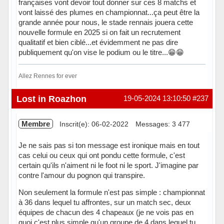
françaises vont devoir tout donner sur ces 8 matchs et
vont laissé des plumes en championnat...ça peut être la
grande année pour nous, le stade rennais jouera cette
nouvelle formule en 2025 si on fait un recrutement
qualitatif et bien ciblé...et évidemment ne pas dire
publiquement qu'on vise le podium ou le titre...😁😁
Allez Rennes for ever
Hors ligne
Lost in Roazhon
19-05-2024 13:10:50
#237
Membre
Inscrit(e): 06-02-2022
Messages: 3 477
Je ne sais pas si ton message est ironique mais en tout
cas celui ou ceux qui ont pondu cette formule, c'est
certain qu'ils n'aiment ni le foot ni le sport. J'imagine par
contre l'amour du pognon qui transpire.
Non seulement la formule n'est pas simple : championnat
à 36 dans lequel tu affrontes, sur un match sec, deux
équipes de chacun des 4 chapeaux (je ne vois pas en
quoi c'est plus simple qu'un groupe de 4 dans lequel tu