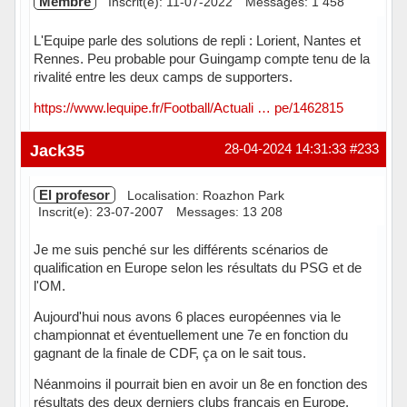
Membre
Inscrit(e): 11-07-2022
Messages: 1 458
L'Equipe parle des solutions de repli : Lorient, Nantes et
Rennes. Peu probable pour Guingamp compte tenu de la
rivalité entre les deux camps de supporters.
https://www.lequipe.fr/Football/Actuali … pe/1462815
Hors ligne
Jack35
28-04-2024 14:31:33
#233
El profesor
Localisation: Roazhon Park
Inscrit(e): 23-07-2007
Messages: 13 208
Je me suis penché sur les différents scénarios de
qualification en Europe selon les résultats du PSG et de
l'OM.
Aujourd'hui nous avons 6 places européennes via le
championnat et éventuellement une 7e en fonction du
gagnant de la finale de CDF, ça on le sait tous.
Néanmoins il pourrait bien en avoir un 8e en fonction des
résultats des deux derniers clubs français en Europe.