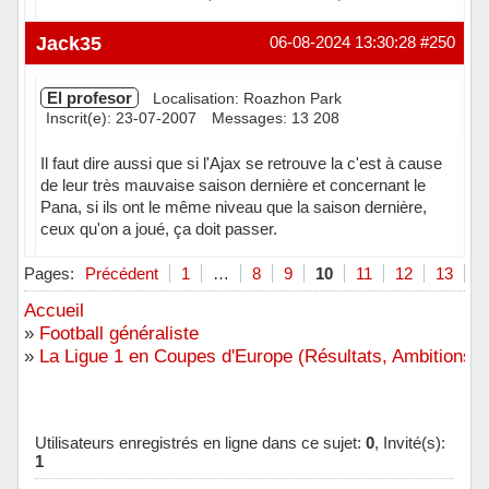
Hors ligne
Jack35
06-08-2024 13:30:28
#250
El profesor
Localisation: Roazhon Park
Inscrit(e): 23-07-2007
Messages: 13 208
Il faut dire aussi que si l'Ajax se retrouve la c'est à cause
de leur très mauvaise saison dernière et concernant le
Pana, si ils ont le même niveau que la saison dernière,
ceux qu'on a joué, ça doit passer.
Hors ligne
Pages:
Précédent
1
…
8
9
10
11
12
13
S
Accueil
»
Football généraliste
»
La Ligue 1 en Coupes d'Europe (Résultats, Ambitions, 
Utilisateurs enregistrés en ligne dans ce sujet:
0
, Invité(s):
1