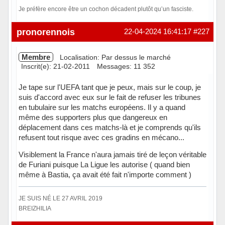
Je préfère encore être un cochon décadent plutôt qu’un fasciste.
Hors ligne
pronorennois
22-04-2024 16:41:17
#227
Membre
Localisation: Par dessus le marché
Inscrit(e): 21-02-2011
Messages: 11 352
Je tape sur l'UEFA tant que je peux, mais sur le coup, je
suis d'accord avec eux sur le fait de refuser les tribunes
en tubulaire sur les matchs européens. Il y a quand
même des supporters plus que dangereux en
déplacement dans ces matchs-là et je comprends qu'ils
refusent tout risque avec ces gradins en mécano...
Visiblement la France n'aura jamais tiré de leçon véritable
de Furiani puisque La Ligue les autorise ( quand bien
même à Bastia, ça avait été fait n'importe comment )
JE SUIS NÉ LE 27 AVRIL 2019
BREIZHILIA