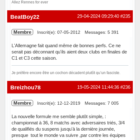
Allez Rennes for ever
Hors ligne
BeatBoy22
29-04-2024 09:29:40
#235
Membre
Inscrit(e): 07-05-2012
Messages: 5 391
L'Allemagne fait quand même de bonnes perfs. Ce ne
serait pas déconnant qu'ils aient deux clubs en finales de
C1 et C3 cette saison.
Je préfère encore être un cochon décadent plutôt qu’un fasciste.
Hors ligne
Breizhou78
19-05-2024 11:44:36
#236
Membre
Inscrit(e): 12-12-2019
Messages: 7 005
La nouvelle formule me semble plutôt simple, :
championnat à 36, 8 matchs avec adversaires triés, 3/4
de qualifiés du suspens jusqu'à la dernière journée,
presque tout le monde va suivre ,par contre les équipes