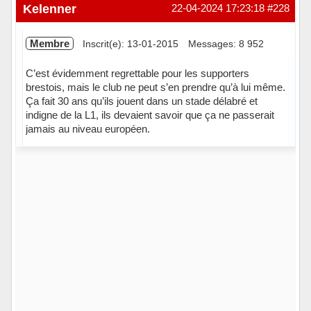
Hors ligne
Kelenner
22-04-2024 17:23:18
#228
Membre
Inscrit(e): 13-01-2015
Messages: 8 952
C’est évidemment regrettable pour les supporters
brestois, mais le club ne peut s’en prendre qu’à lui même.
Ça fait 30 ans qu’ils jouent dans un stade délabré et
indigne de la L1, ils devaient savoir que ça ne passerait
jamais au niveau européen.
Hors ligne