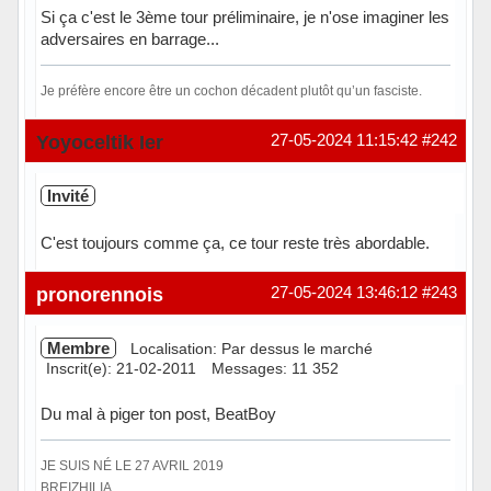
Si ça c'est le 3ème tour préliminaire, je n'ose imaginer les
adversaires en barrage...
Je préfère encore être un cochon décadent plutôt qu’un fasciste.
Hors ligne
Yoyoceltik Ier
27-05-2024 11:15:42
#242
Invité
C'est toujours comme ça, ce tour reste très abordable.
pronorennois
27-05-2024 13:46:12
#243
Membre
Localisation: Par dessus le marché
Inscrit(e): 21-02-2011
Messages: 11 352
Du mal à piger ton post, BeatBoy
JE SUIS NÉ LE 27 AVRIL 2019
BREIZHILIA