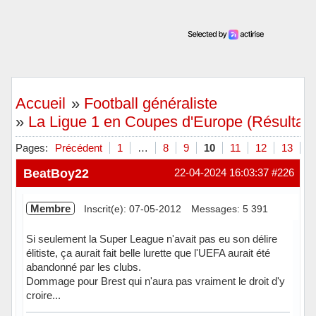
Accueil
»
Football généraliste
»
La Ligue 1 en Coupes d'Europe (Résultats,
Pages:
Précédent
1
…
8
9
10
11
12
13
S
BeatBoy22
22-04-2024 16:03:37
#226
Membre
Inscrit(e): 07-05-2012
Messages: 5 391
Si seulement la Super League n'avait pas eu son délire
élitiste, ça aurait fait belle lurette que l'UEFA aurait été
abandonné par les clubs.
Dommage pour Brest qui n'aura pas vraiment le droit d'y
croire...