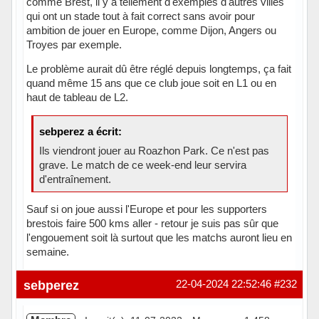
comme Brest, il y a tellement d'exemples d'autres villes
qui ont un stade tout à fait correct sans avoir pour
ambition de jouer en Europe, comme Dijon, Angers ou
Troyes par exemple.
Le problème aurait dû être réglé depuis longtemps, ça fait
quand même 15 ans que ce club joue soit en L1 ou en
haut de tableau de L2.
sebperez a écrit:
Ils viendront jouer au Roazhon Park. Ce n'est pas
grave. Le match de ce week-end leur servira
d'entraînement.
Sauf si on joue aussi l'Europe et pour les supporters
brestois faire 500 kms aller - retour je suis pas sûr que
l'engouement soit là surtout que les matchs auront lieu en
semaine.
Hors ligne
sebperez
22-04-2024 22:52:46
#232