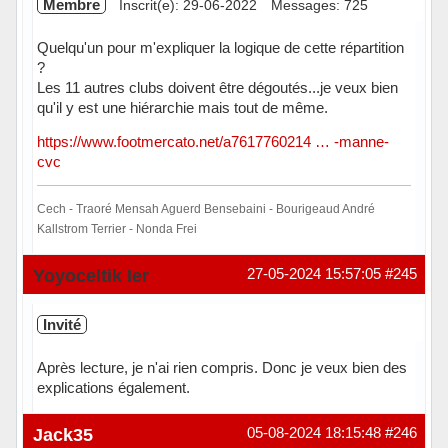
Membre
Inscrit(e): 29-06-2022
Messages: 725
Quelqu'un pour m'expliquer la logique de cette répartition
?
Les 11 autres clubs doivent être dégoutés...je veux bien
qu'il y est une hiérarchie mais tout de même.
https://www.footmercato.net/a7617760214 … -manne-
cvc
Cech - Traoré Mensah Aguerd Bensebaini - Bourigeaud André
Kallstrom Terrier - Nonda Frei
Hors ligne
Yoyoceltik Ier
27-05-2024 15:57:05
#245
Invité
Après lecture, je n'ai rien compris. Donc je veux bien des
explications également.
Jack35
05-08-2024 18:15:48
#246