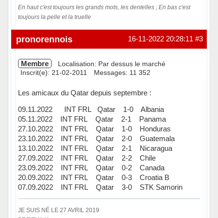
En haut c'est toujours les grands mots, les dentelles ; En bas c'est
toujours la pelle et la truelle
Hors ligne
pronorennois
16-11-2022 20:28:11
#3
Membre
Localisation: Par dessus le marché
Inscrit(e): 21-02-2011
Messages: 11 352
Les amicaux du Qatar depuis septembre :
09.11.2022 INT FRL Qatar 1-0 Albania
05.11.2022 INT FRL Qatar 2-1 Panama
27.10.2022 INT FRL Qatar 1-0 Honduras
23.10.2022 INT FRL Qatar 2-0 Guatemala
13.10.2022 INT FRL Qatar 2-1 Nicaragua
27.09.2022 INT FRL Qatar 2-2 Chile
23.09.2022 INT FRL Qatar 0-2 Canada
20.09.2022 INT FRL Qatar 0-3 Croatia B
07.09.2022 INT FRL Qatar 3-0 STK Samorin
JE SUIS NÉ LE 27 AVRIL 2019