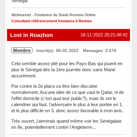
Sénégal
Webmaster - Fondateur de Stade Rennais Online
Consultant référencement freelance à Rennes
Hors ligne
Lost in Roazhon
16-11-2022 20:21:48
#2
Membre
Inscrit(e): 06-02-2022
Messages: 3 478
Cela semble assez plié pour les Pays-Bas qui jouent en
plus le Sénégal dès la 1ère journée donc sans Mané
assurément.
Par contre la 2e place va être bien discutée
normalement. Aucune idée de ce que vaut le Qatar, ni de
l'effet domicile (c'est quoi leur public?), mais ils ont le
calendrier qui faut, l'adversaire le plus à leur portée en 1,
et le plus difficile en 3, donc assez favorable à mon avis.
Très ouvert, j'aimerais quand même voir les Sénégalais
en 8e, potentiellement contre l'Angleterre...