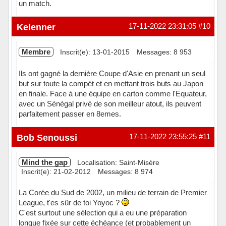
un match.
Kelenner
17-11-2022 23:31:05
#10
Membre
Inscrit(e): 13-01-2015
Messages: 8 953
Ils ont gagné la dernière Coupe d'Asie en prenant un seul
but sur toute la compét et en mettant trois buts au Japon
en finale. Face à une équipe en carton comme l'Equateur,
avec un Sénégal privé de son meilleur atout, ils peuvent
parfaitement passer en 8emes.
Hors ligne
Bob Senoussi
17-11-2022 23:55:25
#11
Mind the gap
Localisation: Saint-Misère
Inscrit(e): 21-02-2012
Messages: 8 974
La Corée du Sud de 2002, un milieu de terrain de Premier
League, t'es sûr de toi Yoyoc ?
C'est surtout une sélection qui a eu une préparation
longue fixée sur cette échéance (et probablement un