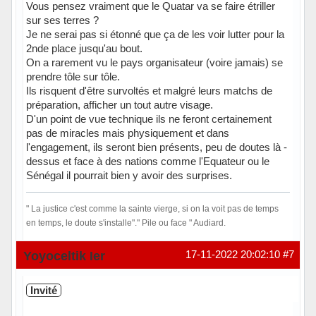
Vous pensez vraiment que le Quatar va se faire étriller
sur ses terres ?
Je ne serai pas si étonné que ça de les voir lutter pour la
2nde place jusqu'au bout.
On a rarement vu le pays organisateur (voire jamais) se
prendre tôle sur tôle.
Ils risquent d'être survoltés et malgré leurs matchs de
préparation, afficher un tout autre visage.
D'un point de vue technique ils ne feront certainement
pas de miracles mais physiquement et dans
l'engagement, ils seront bien présents, peu de doutes là -
dessus et face à des nations comme l'Equateur ou le
Sénégal il pourrait bien y avoir des surprises.
" La justice c'est comme la sainte vierge, si on la voit pas de temps
en temps, le doute s'installe"." Pile ou face " Audiard.
Hors ligne
Yoyoceltik Ier
17-11-2022 20:02:10
#7
Invité