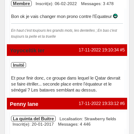
Membre
Inscrit(e): 06-02-2022
Messages: 3 478
Bon ok je vais changer mon prono contre l'Equateur
En haut c'est toujours les grands mots, les dentelles ; En bas c'est
toujours la pelle et la truelle
Hors ligne
Yoyoceltik Ier
17-11-2022 19:10:34
#5
Invité
Et pour finir donc, ce groupe dans lequel le Qatar devrait
se faire étriller... seconde place entre l'équateur et le
sénégal ? Les bataves semblant au dessus.
Penny lane
17-11-2022 19:33:12
#6
La quinta del Buitre
Localisation: Strawberry fields
Inscrit(e): 20-01-2017
Messages: 4 446