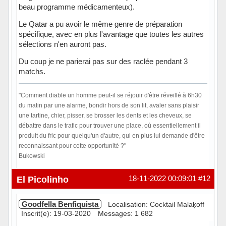
beau programme médicamenteux).
Le Qatar a pu avoir le même genre de préparation
spécifique, avec en plus l'avantage que toutes les autres
sélections n'en auront pas.
Du coup je ne parierai pas sur des raclée pendant 3
matchs.
"Comment diable un homme peut-il se réjouir d'être réveillé à 6h30
du matin par une alarme, bondir hors de son lit, avaler sans plaisir
une tartine, chier, pisser, se brosser les dents et les cheveux, se
débattre dans le trafic pour trouver une place, où essentiellement il
produit du fric pour quelqu'un d'autre, qui en plus lui demande d'être
reconnaissant pour cette opportunité ?"
Bukowski
Hors ligne
El Picolinho
18-11-2022 00:09:01
#12
Goodfella Benfiquista
Localisation: Cocktail Malaķoff
Inscrit(e): 19-03-2020
Messages: 1 682