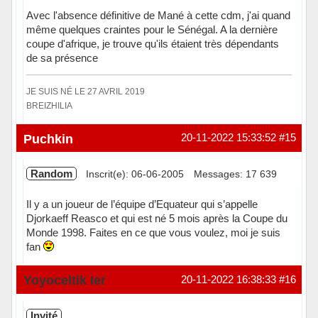
Avec l'absence définitive de Mané à cette cdm, j'ai quand
même quelques craintes pour le Sénégal. A la dernière
coupe d'afrique, je trouve qu'ils étaient très dépendants
de sa présence
JE SUIS NÉ LE 27 AVRIL 2019
BREIZHILIA
Hors ligne
Puchkin
20-11-2022 15:33:52
#15
Random
Inscrit(e): 06-06-2005
Messages: 17 639
Il y a un joueur de l’équipe d’Equateur qui s’appelle
Djorkaeff Reasco et qui est né 5 mois après la Coupe du
Monde 1998. Faites en ce que vous voulez, moi je suis
fan
Hors ligne
Yoyoceltik Ier
20-11-2022 16:38:33
#16
Invité