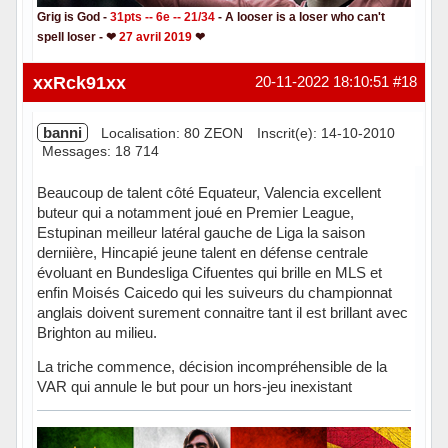
Grig is God -
31pts -- 6e -- 21/34
- A looser is a loser who can't
spell loser - ❤
27 avril 2019
❤
Hors ligne
xxRck91xx
20-11-2022 18:10:51
#18
banni
Localisation: 80 ZEON
Inscrit(e): 14-10-2010
Messages: 18 714
Beaucoup de talent côté Equateur, Valencia excellent
buteur qui a notamment joué en Premier League,
Estupinan meilleur latéral gauche de Liga la saison
derniière, Hincapié jeune talent en défense centrale
évoluant en Bundesliga Cifuentes qui brille en MLS et
enfin Moisés Caicedo qui les suiveurs du championnat
anglais doivent surement connaitre tant il est brillant avec
Brighton au milieu.
La triche commence, décision incompréhensible de la
VAR qui annule le but pour un hors-jeu inexistant