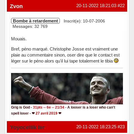
Hors ligne
Zvon
20-11-2022 18:21:03
#22
Bombe à retardement
Inscrit(e): 10-07-2006
Messages: 32 769
Mouais.
Bref, péno marqué. Christophe Josse est vraiment une
plaie au commentaire sinon, oser dire que le contact est
léger sur le péno alors qu'il lui tape totalement le tibia
Grig is God -
31pts -- 6e -- 21/34
- A looser is a loser who can't
spell loser - ❤
27 avril 2019
❤
Hors ligne
Yoyoceltik Ier
20-11-2022 18:23:25
#23