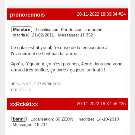
pronorennois
20-11-2022 18:36:34
#24
Membre
Localisation: Par dessus le marché
Inscrit(e): 21-02-2011
Messages: 11 352
Le qatar est abyssal, l'excuse de la tension due à
l'évènement ne tient pas la rampe...
Après, l'équateur, ça n'est pas rien, 4eme dans une zone
amsud très touffue, ça parle ( ça joue, surtout ) !
JE SUIS NÉ LE 27 AVRIL 2019
BREIZHILIA
Hors ligne
xxRck91xx
20-11-2022 18:37:55
#25
banni
Localisation: 80 ZEON
Inscrit(e): 14-10-2010
Messages: 18 714