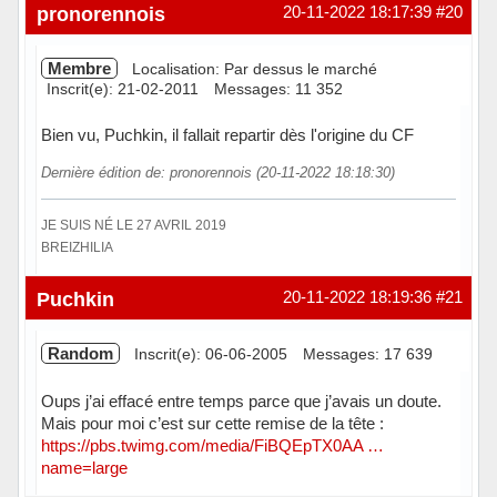
Hors ligne
pronorennois
20-11-2022 18:17:39
#20
Membre
Localisation: Par dessus le marché
Inscrit(e): 21-02-2011
Messages: 11 352
Bien vu, Puchkin, il fallait repartir dès l'origine du CF
Dernière édition de: pronorennois (20-11-2022 18:18:30)
JE SUIS NÉ LE 27 AVRIL 2019
BREIZHILIA
Hors ligne
Puchkin
20-11-2022 18:19:36
#21
Random
Inscrit(e): 06-06-2005
Messages: 17 639
Oups j’ai effacé entre temps parce que j’avais un doute.
Mais pour moi c’est sur cette remise de la tête :
https://pbs.twimg.com/media/FiBQEpTX0AA …
name=large