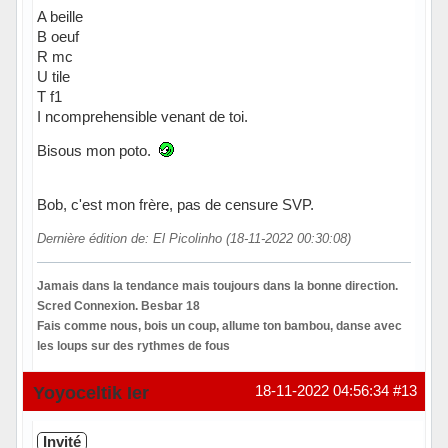
A beille
B oeuf
R mc
U tile
T f1
I ncomprehensible venant de toi.
Bisous mon poto.
Bob, c'est mon frère, pas de censure SVP.
Dernière édition de: El Picolinho (18-11-2022 00:30:08)
Jamais dans la tendance mais toujours dans la bonne direction.
Scred Connexion. Besbar 18
Fais comme nous, bois un coup, allume ton bambou, danse avec
les loups sur des rythmes de fous
Hors ligne
Yoyoceltik Ier
18-11-2022 04:56:34
#13
Invité