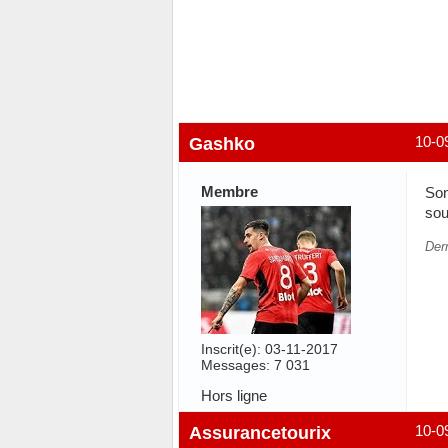
Gashko
10-0
Membre
Son
sou
Der
Inscrit(e): 03-11-2017
Messages: 7 031
Hors ligne
Assurancetourix
10-0