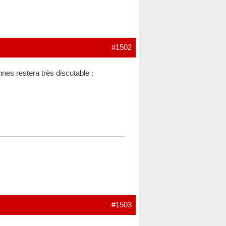
#1502
es restera très discutable :
#1503