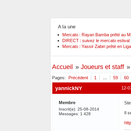
A la une
Mercato : Rayan Bamba prêté au 
DIRECT : suivez le mercato estiva
Mercato : Yassir Zabiri prêté en Liga
Accueil
»
Joueurs et staff
Pages:
Précédent
1
…
59
60
yannickNY
12-0
Membre
Ste
Inscrit(e): 25-08-2014
Il 
Messages: 1 428
htt