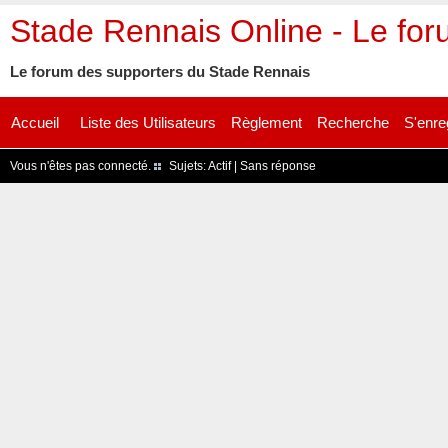
Stade Rennais Online - Le fo
Le forum des supporters du Stade Rennais
Accueil
Liste des Utilisateurs
Règlement
Recherche
S'enre
Vous n'êtes pas connecté.
Sujets:
Actif
|
Sans réponse