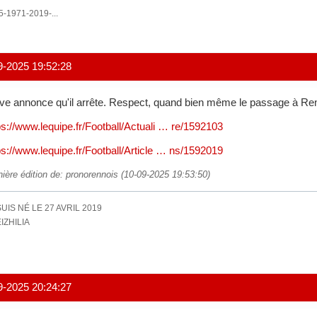
5-1971-2019-...
9-2025 19:52:28
ve annonce qu'il arrête. Respect, quand bien même le passage à Renn
ps://www.lequipe.fr/Football/Actuali … re/1592103
ps://www.lequipe.fr/Football/Article … ns/1592019
nière édition de: pronorennois (10-09-2025 19:53:50)
SUIS NÉ LE 27 AVRIL 2019
IZHILIA
9-2025 20:24:27