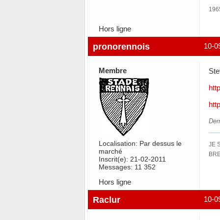
196
Hors ligne
pronorennois
10-0
Membre
Ste
htt
htt
Der
Localisation: Par dessus le
JE 
marché
BRE
Inscrit(e): 21-02-2011
Messages: 11 352
Hors ligne
Raclur
10-0