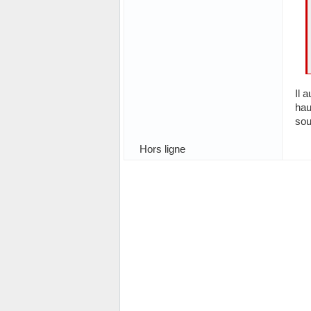
Il 
hau
sou
Hors ligne