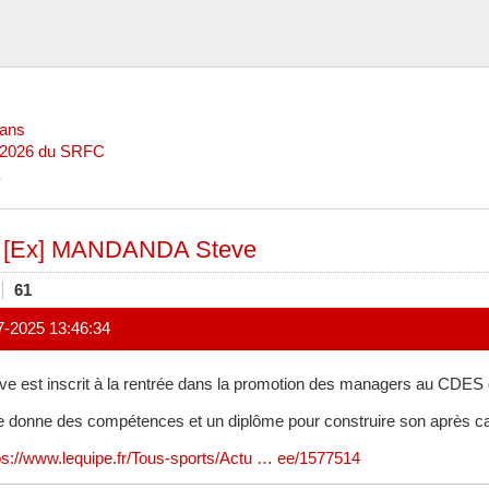
Mans
l 2026 du SRFC
»
[Ex] MANDANDA Steve
61
7-2025 13:46:34
ve est inscrit à la rentrée dans la promotion des managers au CDES
se donne des compétences et un diplôme pour construire son après ca
ps://www.lequipe.fr/Tous-sports/Actu … ee/1577514