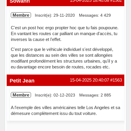
Sowann
15-04-2025 18:40:08
#1562
Membre
Inscrit(e): 29-11-2020
Messages: 4 429
C'est un post hoc ergo propter hoc que tu fais poupoune.
En vantant les routes car palliant un manque d'accès, tu
inverses la cause et l'effet.
C'est parce que le véhicule individuel s'est développé,
que les distances au sein des villes se sont allongées
modifiant profondément les structures urbaines, qu'il y a
eu davantage encore besoin de routes, rocades etc.
Hors ligne
Petit Jean
15-04-2025 20:40:07
#1563
Membre
Inscrit(e): 02-12-2023
Messages: 2 885
A l'exemple des villes américaines telle Los Angeles et sa
démesure complètement issu du tout voiture.
Hors ligne