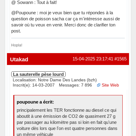
@ Sowann : Tout à fait!
@Poupoune : moi je veux bien que tu répondes à la
question de poisson sacha car ça m'intéresse aussi de
savoir où tu veux en venir. Merci donc de clarifier ton
post.
Hopla!
Hors ligne
Utakad
15-04-2025 23:17:41
#1565
La sauterelle pèse lourd
Localisation: Notre Dame Des Landes (bzh)
Inscrit(e): 14-03-2007
Messages: 7 896
Site Web
poupoune a écrit:
principalement les TER fonctionne au diesel ce qui
aboutit à une émission de CO2 de quasiment 27 g
par passager au kilomètre pas si loin en fait qu'une
voiture dès lors que l'on est quatre personnes dans
un même véhicule