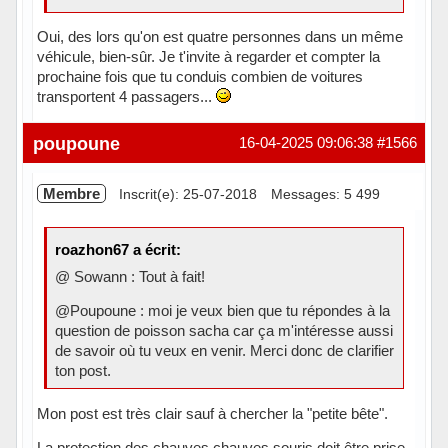
Oui, des lors qu'on est quatre personnes dans un même
véhicule, bien-sûr. Je t'invite à regarder et compter la
prochaine fois que tu conduis combien de voitures
transportent 4 passagers...
Hors ligne
poupoune
16-04-2025 09:06:38
#1566
Membre
Inscrit(e): 25-07-2018
Messages: 5 499
roazhon67 a écrit:
@ Sowann : Tout à fait!
@Poupoune : moi je veux bien que tu répondes à la
question de poisson sacha car ça m'intéresse aussi
de savoir où tu veux en venir. Merci donc de clarifier
ton post.
Mon post est très clair sauf à chercher la "petite bête".
La protection des chauves chauves souris doit être prise