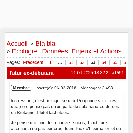
Accueil
»
Bla bla
»
Ecologie : Données, Enjeux et Actions
Pages:
Précédent
1
…
61
62
63
64
65
66
futur ex-débutant
11-04-2025 18:32:34
#1551
Membre
Inscrit(e): 06-02-2018
Messages: 2 498
Intéressant, c'est un sujet sérieux Poupoune si ce n'est
que je ne pense pas qu'on parle de salamandres dorées
en Bretagne. Plutôt tachetées.
Je pense que pour les chauves-souris, il faut faire
attention à ne pas perturber leurs lieux d'hibernation et de