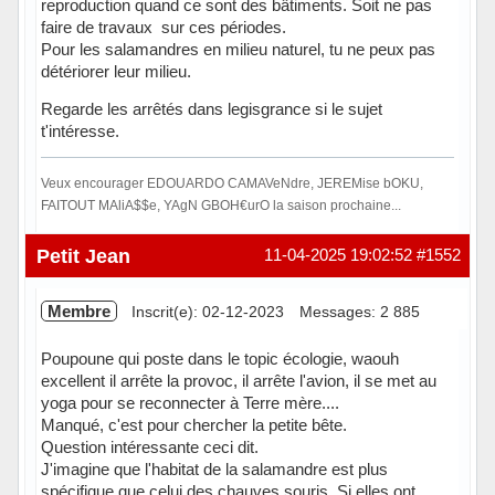
reproduction quand ce sont des bâtiments. Soit ne pas
faire de travaux sur ces périodes.
Pour les salamandres en milieu naturel, tu ne peux pas
détériorer leur milieu.
Regarde les arrêtés dans legisgrance si le sujet
t'intéresse.
Veux encourager EDOUARDO CAMAVeNdre, JEREMise bOKU,
FAITOUT MAliA$$e, YAgN GBOH€urO la saison prochaine...
Hors ligne
Petit Jean
11-04-2025 19:02:52
#1552
Membre
Inscrit(e): 02-12-2023
Messages: 2 885
Poupoune qui poste dans le topic écologie, waouh
excellent il arrête la provoc, il arrête l'avion, il se met au
yoga pour se reconnecter à Terre mère....
Manqué, c'est pour chercher la petite bête.
Question intéressante ceci dit.
J'imagine que l'habitat de la salamandre est plus
spécifique que celui des chauves souris. Si elles ont