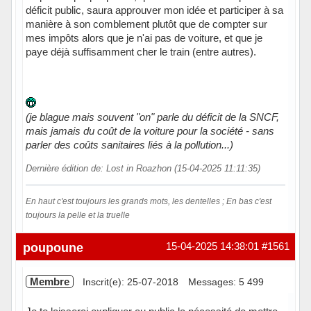
déficit public, saura approuver mon idée et participer à sa
manière à son comblement plutôt que de compter sur
mes impôts alors que je n'ai pas de voiture, et que je
paye déjà suffisamment cher le train (entre autres).
(je blague mais souvent "on" parle du déficit de la SNCF,
mais jamais du coût de la voiture pour la société - sans
parler des coûts sanitaires liés à la pollution...)
Dernière édition de: Lost in Roazhon (15-04-2025 11:11:35)
En haut c'est toujours les grands mots, les dentelles ; En bas c'est
toujours la pelle et la truelle
Hors ligne
poupoune
15-04-2025 14:38:01
#1561
Membre
Inscrit(e): 25-07-2018
Messages: 5 499