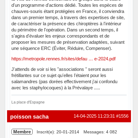
d'un programme d'actions dédié. Toutes les espèces de
chauves-souris étant protégées en France, il conviendra
dans un premier temps, à travers des expertises de site,
de caractériser la présence des chiroptères à l'intérieur
du périmètre de l'opération. Dans un second temps, il
s'agira d'évaluer les enjeux correspondants et de
proposer les mesures de préservation adaptées, suivant
une séquence ERC (Éviter, Réduire, Compenser).
https://metropole.rennes.fr/sites/defau … e-2024.pdf
J'attends de voir si les "associations " seront aussi
frétillantes sur ce sujet qu'elles l'étaient pour les
salamandres (pas dorées effectivement j'ai confondu
avec les staphylocoques) à la Prévalaye .....
La place d'Espagne
Hors ligne
poisson sacha
14-04-2025 11:23:31
#1556
Membre
Inscrit(e): 20-01-2014
Messages: 4 082