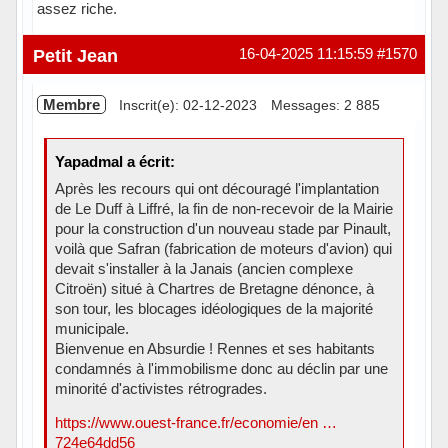
assez riche.
Hors ligne
Petit Jean
16-04-2025 11:15:59
#1570
Membre
Inscrit(e): 02-12-2023
Messages: 2 885
Yapadmal a écrit:
Après les recours qui ont découragé l'implantation
de Le Duff à Liffré, la fin de non-recevoir de la Mairie
pour la construction d'un nouveau stade par Pinault,
voilà que Safran (fabrication de moteurs d'avion) qui
devait s'installer à la Janais (ancien complexe
Citroën) situé à Chartres de Bretagne dénonce, à
son tour, les blocages idéologiques de la majorité
municipale.
Bienvenue en Absurdie ! Rennes et ses habitants
condamnés à l'immobilisme donc au déclin par une
minorité d'activistes rétrogrades.
https://www.ouest-france.fr/economie/en …
724e64dd56