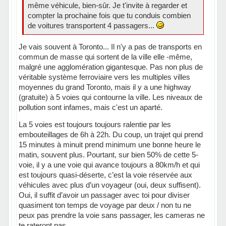
même véhicule, bien-sûr. Je t'invite à regarder et
compter la prochaine fois que tu conduis combien
de voitures transportent 4 passagers...
Je vais souvent à Toronto... Il n'y a pas de transports en
commun de masse qui sortent de la ville elle -même,
malgré une agglomération gigantesque. Pas non plus de
véritable système ferroviaire vers les multiples villes
moyennes du grand Toronto, mais il y a une highway
(gratuite) à 5 voies qui contourne la ville. Les niveaux de
pollution sont infames, mais c'est un aparté.
La 5 voies est toujours toujours ralentie par les
embouteillages de 6h à 22h. Du coup, un trajet qui prend
15 minutes à minuit prend minimum une bonne heure le
matin, souvent plus. Pourtant, sur bien 50% de cette 5-
voie, il y a une voie qui avance toujours a 80km/h et qui
est toujours quasi-déserte, c’est la voie réservée aux
véhicules avec plus d’un voyageur (oui, deux suffisent).
Oui, il suffit d’avoir un passager avec toi pour diviser
quasiment ton temps de voyage par deux / non tu ne
peux pas prendre la voie sans passager, les cameras ne
te rateront pas.