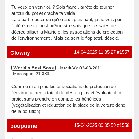
Tu veux en venir où ? Sois franc , arrête de tourner
autour du pot et crache ta valda .
Là à part répéter ce qu'on a dit plus haut, je ne vois pas
l'intérêt de ce post même si je sais que t essaies de
décredibiliser la Mairie et les associations de protection
de l'environnement . Mais ça sent le flop total, désolé.
Hors ligne
Clowny
14-04-2025 11:35:27
#1557
World's Best Boss
Inscrit(e): 02-03-2011
Messages: 21 383
Comme si en plus les associations de protection de
l'environnement étaient débiles en plus et évaluaient un
projet sans prendre en compte les bénéfices
(végétalisation et réduction de la place de la voiture donc
de la pollution).
Hors ligne
poupoune
15-04-2025 09:05:59
#1558