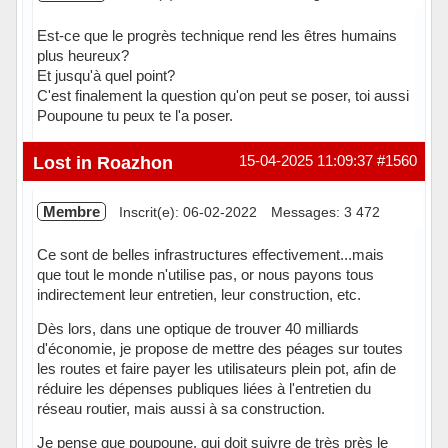
Est-ce que le progrès technique rend les êtres humains
plus heureux?
Et jusqu'à quel point?
C'est finalement la question qu'on peut se poser, toi aussi
Poupoune tu peux te l'a poser.
Hors ligne
Lost in Roazhon
15-04-2025 11:09:37
#1560
Membre
Inscrit(e): 06-02-2022
Messages: 3 472
Ce sont de belles infrastructures effectivement...mais
que tout le monde n'utilise pas, or nous payons tous
indirectement leur entretien, leur construction, etc.
Dès lors, dans une optique de trouver 40 milliards
d'économie, je propose de mettre des péages sur toutes
les routes et faire payer les utilisateurs plein pot, afin de
réduire les dépenses publiques liées à l'entretien du
réseau routier, mais aussi à sa construction.
Je pense que poupoune, qui doit suivre de très près le