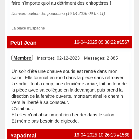
faire n'importe quoi au détriment des chiroptères !
Dernière édition de: poupoune (16-04-2025 09:07:11)
La place d'Espagne
Hors ligne
Petit Jean
16-04-2025 09:38:22
#1567
Membre
Inscrit(e): 02-12-2023
Messages: 2 885
Un soir d'été une chauve souris est rentré dans mon
salon. Elle tournait en rond dans la piece sans retrouver
la sortie. Tout a coup, une deuxième arrive, fait un tour de
la pièce avec sa collègue en la devançant puis prend la
direction de la fenêtre ouverte, montrant ainsi le chemin
vers la liberté à sa consœur.
C'était ouf.
Et elles n'ont absolument rien heurter dans le salon.
Et même pas besoin de digicode.
Hors ligne
Yapadmal
16-04-2025 10:26:13
#1568