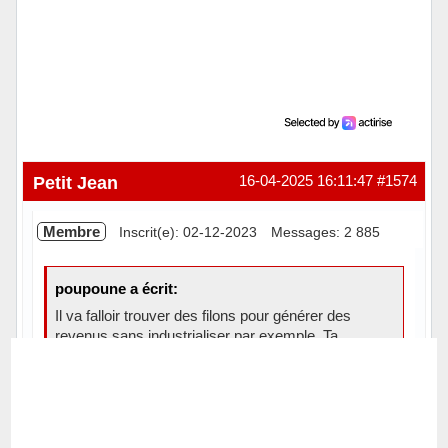
Petit Jean
16-04-2025 16:11:47
#1574
Membre
Inscrit(e): 02-12-2023
Messages: 2 885
poupoune a écrit:
Il va falloir trouver des filons pour générer des
revenus sans industrialiser par exemple. Ta
protection sociale ( un progrès je suppose quand
même ) est conditionnée à la production de
revenus.
On préfère effectivement fabriquer en Chine des