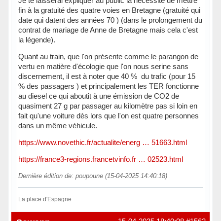
Je te laisserai expliquer au public la nécessité de mettre
fin à la gratuité des quatre voies en Bretagne (gratuité qui
date qui datent des années 70 ) (dans le prolongement du
contrat de mariage de Anne de Bretagne mais cela c'est
la légende).
Quant au train, que l'on présente comme le parangon de
vertu en matière d'écologie que l'on nous serine sans
discernement, il est à noter que 40 % du trafic (pour 15
% des passagers ) et principalement les TER fonctionne
au diesel ce qui aboutit à une émission de CO2 de
quasiment 27 g par passager au kilomètre pas si loin en
fait qu'une voiture dès lors que l'on est quatre personnes
dans un même véhicule.
https://www.novethic.fr/actualite/energ … 51663.html
https://france3-regions.francetvinfo.fr … 02523.html
Dernière édition de: poupoune (15-04-2025 14:40:18)
La place d'Espagne
Hors ligne