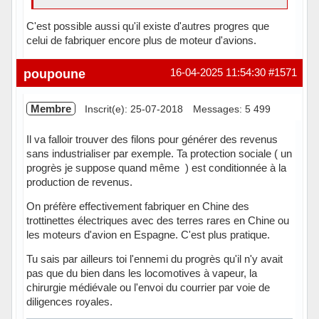
C'est possible aussi qu'il existe d'autres progres que
celui de fabriquer encore plus de moteur d'avions.
Hors ligne
poupoune
16-04-2025 11:54:30
#1571
Membre
Inscrit(e): 25-07-2018
Messages: 5 499
Il va falloir trouver des filons pour générer des revenus
sans industrialiser par exemple. Ta protection sociale ( un
progrès je suppose quand même ) est conditionnée à la
production de revenus.
On préfère effectivement fabriquer en Chine des
trottinettes électriques avec des terres rares en Chine ou
les moteurs d'avion en Espagne. C'est plus pratique.
Tu sais par ailleurs toi l'ennemi du progrès qu'il n'y avait
pas que du bien dans les locomotives à vapeur, la
chirurgie médiévale ou l'envoi du courrier par voie de
diligences royales.