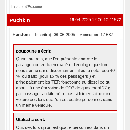
La place d'Espagne
Hors ligne
Puchkin
16-04-2025 12:06:10
#1572
Random
Inscrit(e): 06-06-2005
Messages: 17 637
poupoune a écrit:
Quant au train, que l'on présente comme le
parangon de vertu en matière d'écologie que l'on
nous serine sans discernement, il est à noter que 40
% du trafic (pour 15 % des passagers ) et
principalement les TER fonctionne au diesel ce qui
aboutit à une émission de CO2 de quasiment 27 g
par passager au kilomètre pas si loin en fait qu'une
voiture dès lors que l'on est quatre personnes dans
un même véhicule.
Utakad a écrit:
Oui, des lors qu'on est quatre personnes dans un