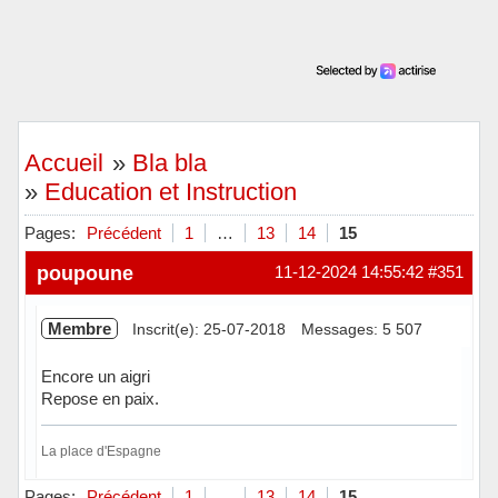
Accueil
»
Bla bla
»
Education et Instruction
Pages:
Précédent
1
…
13
14
15
poupoune
11-12-2024 14:55:42
#351
Membre
Inscrit(e): 25-07-2018
Messages: 5 507
Encore un aigri
Repose en paix.
La place d'Espagne
Hors ligne
Pages:
Précédent
1
…
13
14
15