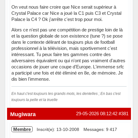
On veut nous faire croire que Nice serait supérieur à
Crystal Palace car Nice a joué la C1 puis C3 et Crystal
Palace la C4 ? Ok j'arrête c'est trop pour moi.
Alors ce n'est pas une compétition de prestige loin de là
et la question globale de son existence (tune ?) se pose
dans le contexte délirant de toujours plus de football
professionnel à la télévision, mais sportivement c'est
intéressant. Tu peux faire tes gammes contre des
adversaires équivalent ou qui n'ont pas vraiment d'autres
occasions de jouer une coupe d'Europe. L'immense srfc
a participé une fois et été éliminé en 8e, de mémoire. Je
dis bien l'immense.
En haut c'est toujours les grands mots, les dentelles ; En bas c'est
toujours la pelle et la truelle
Hors ligne
Mugiwara
29-05-2026 08:12:42
#381
Membre
Inscrit(e): 13-10-2008
Messages: 9 417