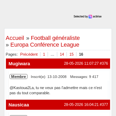
Accueil
»
Football généraliste
»
Europa Conférence League
Pages:
Précédent
1
…
14
15
16
Mugiwara
28-05-2026 11:07:27
#376
Membre
Inscrit(e): 13-10-2008
Messages: 9 417
@Kastoua2La, tu ne veux pas l'admettre mais ce n'est
pas du tout comparable.
Hors ligne
Nausicaa
28-05-2026 16:04:21
#377