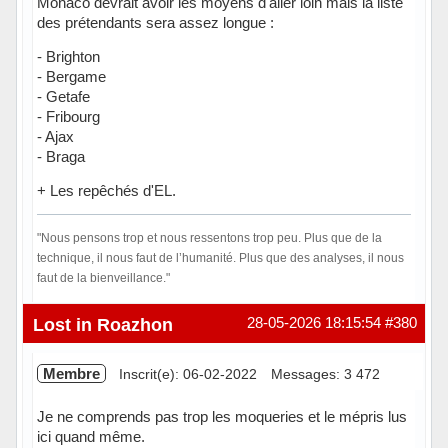
Monaco devrait avoir les moyens d'aller loin mais la liste
des prétendants sera assez longue :
- Brighton
- Bergame
- Getafe
- Fribourg
- Ajax
- Braga
+ Les repêchés d'EL.
"Nous pensons trop et nous ressentons trop peu. Plus que de la
technique, il nous faut de l’humanité. Plus que des analyses, il nous
faut de la bienveillance."
Hors ligne
Lost in Roazhon
28-05-2026 18:15:54
#380
Membre
Inscrit(e): 06-02-2022
Messages: 3 472
Je ne comprends pas trop les moqueries et le mépris lus
ici quand même.