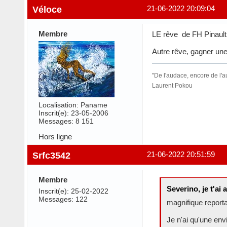
Véloce
21-06-2022 20:09:04
Membre
LE rêve de FH Pinault 
Autre rêve, gagner une
"De l'audace, encore de l'
Laurent Pokou
Localisation: Paname
Inscrit(e): 23-05-2006
Messages: 8 151
Hors ligne
Srfc3542
21-06-2022 20:51:59
Membre
Severino, je t'ai 
Inscrit(e): 25-02-2022
Messages: 122
magnifique report
Je n'ai qu'une en