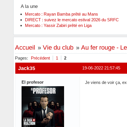
A la une
Mercato : Rayan Bamba prêté au Mans
DIRECT : suivez le mercato estival 2026 du SRFC
Mercato : Yassir Zabiri prêté en Liga
Accueil
»
Vie du club
»
Au fer rouge - Le
Pages:
Précédent
1
2
Jack35
19-06-2022 21:57:45
El profesor
Je viens de voir ça, exc