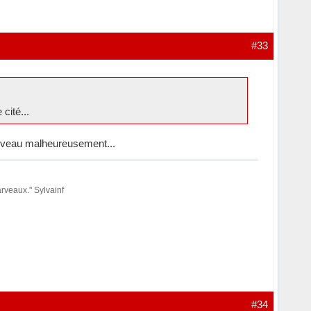
#33
cité...
 niveau malheureusement...
rveaux." Sylvainf
#34