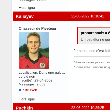
Hors ligne
Kaliayev
22-06-2022 10:18:42
Chasseur de Piveteau
pronorennois a é
Un peu étonné que 
Je pense que c'est l'e
"Vous ne seriez pas en trai
"Bonne idée. Formons uniqu
Localisation: Dans une galette
de blé noir
Inscrit(e): 29-04-2009
Messages: 2 659
Site Web
Hors ligne
Puchkin
22-06-2022 10:39:25