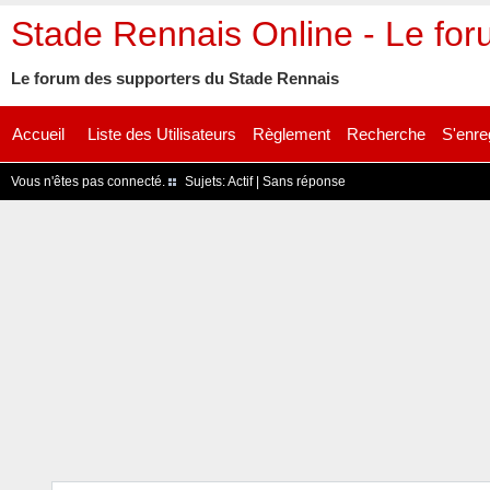
Stade Rennais Online - Le fo
Le forum des supporters du Stade Rennais
Accueil
Liste des Utilisateurs
Règlement
Recherche
S'enre
Vous n'êtes pas connecté.
Sujets:
Actif
|
Sans réponse