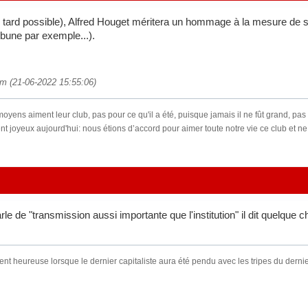
 tard possible), Alfred Houget méritera un hommage à la mesure de so
ibune par exemple...).
om (21-06-2022 15:55:06)
yens aiment leur club, pas pour ce qu'il a été, puisque jamais il ne fût grand, pas no
t joyeux aujourd'hui: nous étions d’accord pour aimer toute notre vie ce club et ne 
 de "transmission aussi importante que l'institution" il dit quelque c
nt heureuse lorsque le dernier capitaliste aura été pendu avec les tripes du derni