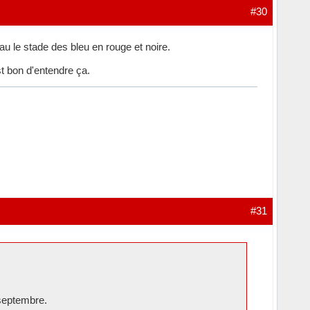
#30
u le stade des bleu en rouge et noire.
t bon d'entendre ça.
#31
 septembre.