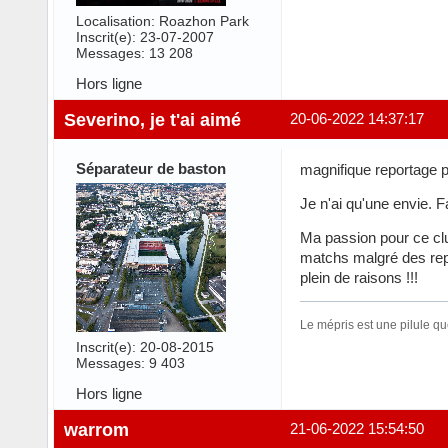
Localisation: Roazhon Park
Inscrit(e): 23-07-2007
Messages: 13 208
Hors ligne
Severino, je t'ai aimé
20-06-2022 14:37:17
Séparateur de baston
magnifique reportage p
Je n'ai qu'une envie. 
Ma passion pour ce clu
matchs malgré des repa
plein de raisons !!!
Le mépris est une pilule qu
Inscrit(e): 20-08-2015
Messages: 9 403
Hors ligne
warrom
21-06-2022 15:54:50