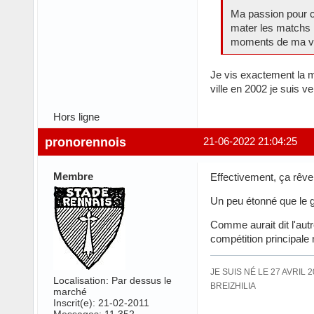
Ma passion pour c
mater les matchs m
moments de ma vie
Je vis exactement la m
ville en 2002 je suis v
Hors ligne
pronorennois
21-06-2022 21:04:25
Membre
Effectivement, ça rêve
Un peu étonné que le g
Comme aurait dit l'autr
compétition principale 
JE SUIS NÉ LE 27 AVRIL 
Localisation: Par dessus le
BREIZHILIA
marché
Inscrit(e): 21-02-2011
Messages: 11 352