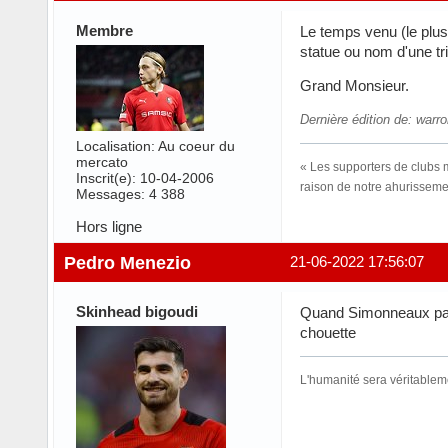
Membre
Le temps venu (le plus
statue ou nom d'une tr
Grand Monsieur.
Dernière édition de: warr
Localisation: Au coeur du
mercato
« Les supporters de clubs mo
Inscrit(e): 10-04-2006
raison de notre ahurissemen
Messages: 4 388
Hors ligne
Pedro Menezio
21-06-2022 17:56:07
Skinhead bigoudi
Quand Simonneaux parle
chouette
L'humanité sera véritableme