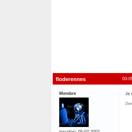
floderennes
03-0
Membre
Je 
Der
Inscrit(e): 05-07-2007