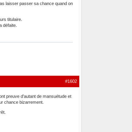
it pas laisser passer sa chance quand on
s titulaire.
a défaite.
#1602
ont preuve d’autant de mansuétude et
leur chance bizarrement.
êt.