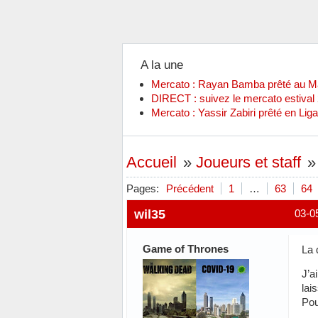
A la une
Mercato : Rayan Bamba prêté au 
DIRECT : suivez le mercato estiva
Mercato : Yassir Zabiri prêté en Liga
Accueil
»
Joueurs et staff
Pages:
Précédent
1
…
63
64
wil35
03-0
Game of Thrones
La 
J’a
lai
Pou