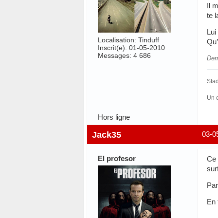
Il 
te 
Lui
Localisation: Tinduff
Qu’
Inscrit(e): 01-05-2010
Messages: 4 686
Dern
Stad
Un 
Hors ligne
Jack35
03-0
El profesor
Ce 
sur
Par
En 