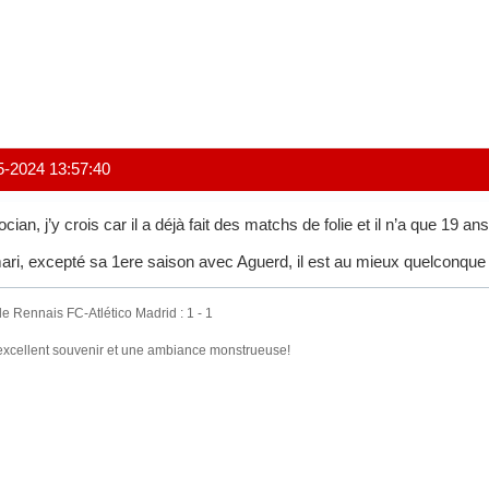
5-2024 13:57:40
ocian, j’y crois car il a déjà fait des matchs de folie et il n’a que 19 ans
ri, excepté sa 1ere saison avec Aguerd, il est au mieux quelconque 
e Rennais FC-Atlético Madrid : 1 - 1
excellent souvenir et une ambiance monstrueuse!