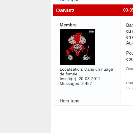
DaNutz
03-0
Membre
Bah
du 
en 
Auj
Pou
cou
Localisation: Dans un nuage
Der
de fumée...
Inscrit(e): 20-03-2011
Messages: 3 487
L'ou
"Plu
Hors ligne