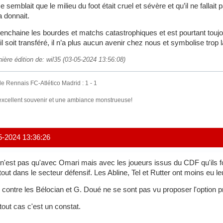
me semblait que le milieu du foot était cruel et sévère et qu’il ne falla
la donnait.
 enchaine les bourdes et matchs catastrophiques et est pourtant toujour
il soit transféré, il n’a plus aucun avenir chez nous et symbolise trop l
ière édition de: wil35 (03-05-2024 13:56:08)
e Rennais FC-Atlético Madrid : 1 - 1
excellent souvenir et une ambiance monstrueuse!
5-2024 13:36:26
n'est pas qu'avec Omari mais avec les joueurs issus du CDF qu'ils f
tout dans le secteur défensif. Les Abline, Tel et Rutter ont moins eu 
 contre les Bélocian et G. Doué ne se sont pas vu proposer l'option pr
tout cas c'est un constat.