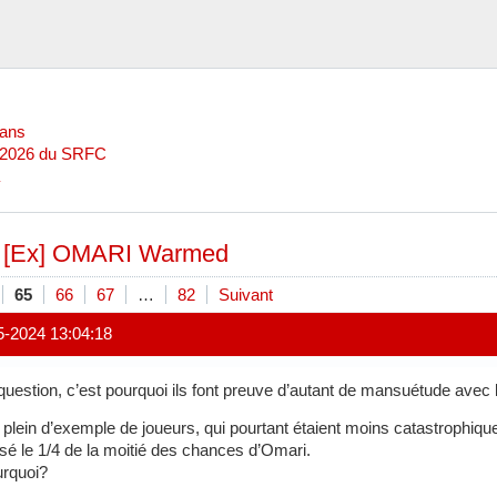
Mans
l 2026 du SRFC
»
[Ex] OMARI Warmed
65
66
67
…
82
Suivant
5-2024 13:04:18
question, c’est pourquoi ils font preuve d’autant de mansuétude avec l
i plein d’exemple de joueurs, qui pourtant étaient moins catastrophique
ssé le 1/4 de la moitié des chances d’Omari.
rquoi?