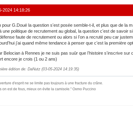
5-2024 14:18:26
 pour G.Doué la question s'est posée semble-t-il, et plus que de la m
à une politique de recrutement au global, la question c'est de savoir si
défense faute de recrutement ou alors si l'on a recruté peu car justem
ourd'hui j'ai quand même tendance à penser que c'est la première opt
r Belocian à Rennes je ne suis pas suûr que l'histoire s'inscrive sur 
rt encore je crois (1 ou 2 ans)
nière édition de: DaNutz (03-05-2024 14:19:35)
verture d'esprit ne se limite pas toujours à une fracture du crâne.
s on est de fous, mieux on évite la camisole." Oxmo Puccino