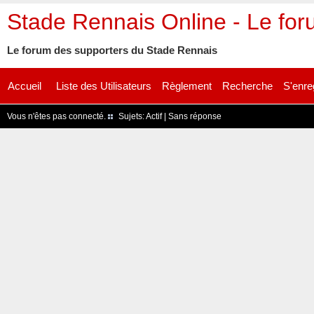
Stade Rennais Online - Le fo
Le forum des supporters du Stade Rennais
Accueil
Liste des Utilisateurs
Règlement
Recherche
S'enre
Vous n'êtes pas connecté.
Sujets:
Actif
|
Sans réponse