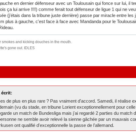
auche en dernier défenseur avec un Toulousain qui fonce sur lui, il te
is ça lui arrive !!!!) comme ferait tout défenseur de ligue 1 qui ne veu
e (j'étais dans la tribune juste derrière) passe par miracle entre les
cm plus à gauche, c'est face à face avec Mandanda pour le Toulousain.
Rideau.
for smokes and kicking douches in the mouth.
ette's gone out. IDLES
écrit:
ses de plus en plus rare ? Pas vraiment d'accord. Samedi, il réalise
emain (vu du stade, en tribune Lorient exceptionnellement pour celle
regarde un match de Bundesliga mais j'ai regardé 2 parties du match d
t personne ne semble avoir relevé la sienne gâchée par un mauvais co
usen ont qualifié d'exceptionnelle la passe de l'allemand.