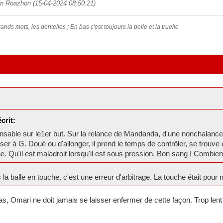
 in Roazhon (15-04-2024 08:50:21)
ands mots, les dentelles ; En bas c'est toujours la pelle et la truelle
crit:
sable sur le1er but. Sur la relance de Mandanda, d'une nonchalance et 
er à G. Doué ou d'allonger, il prend le temps de contrôler, se trouve 
he. Qu'il est maladroit lorsqu'il est sous pression. Bon sang ! Combi
s la balle en touche, c'est une erreur d'arbitrage. La touche était pour
as, Omari ne doit jamais se laisser enfermer de cette façon. Trop lent 