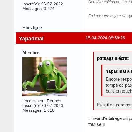
Dernière édition de: Lost
Inscrit(e): 06-02-2022
Messages: 3 474
En haut c'est toujours les gr
Hors ligne
Yapadmal
15-04-2024 08:58:26
Membre
ptitbagz a écrit:
Yapadmal a é
Encore respon
temps de pass
balle en touc
Localisation: Rennes
Euh, il ne perd pa
Inscrit(e): 26-07-2023
Messages: 1 810
Erreur d'arbitrage ou p
tout seul.