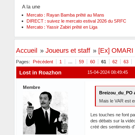
A la une
Mercato : Rayan Bamba prêté au Mans
DIRECT : suivez le mercato estival 2026 du SRFC
Mercato : Yassir Zabiri prêté en Liga
Accueil
»
Joueurs et staff
»
[Ex] OMARI
Pages:
Précédent
1
…
59
60
61
62
63
Lost in Roazhon
15-04-2024 08:49:45
Membre
Breizou_du_PO a 
Mais le VAR est e
Les touches ne font pas
des débats sur la vidéo
créé des sentiments d'i