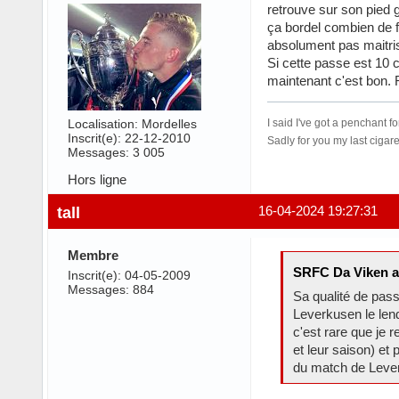
retrouve sur son pied g
ça bordel combien de fo
absolument pas maitrisé
Si cette passe est 10 
maintenant c'est bon. 
Localisation: Mordelles
I said I've got a penchant 
Inscrit(e): 22-12-2010
Sadly for you my last cigar
Messages: 3 005
Hors ligne
tall
16-04-2024 19:27:31
Membre
SRFC Da Viken a 
Inscrit(e): 04-05-2009
Messages: 884
Sa qualité de pas
Leverkusen le lend
c'est rare que je 
et leur saison) e
du match de Leverk