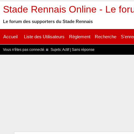
Stade Rennais Online - Le fo
Le forum des supporters du Stade Rennais
Accueil
Liste des Utilisateurs
Règlement
Recherche
S'enre
Vous n'êtes pas connecté.
Sujets:
Actif
|
Sans réponse