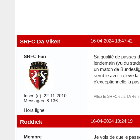
SRFC Da Viken
16-04-2024 18:47:42
SRFC Fan
Sa qualité de passes d
lendemain (vu du stade
un match de Bundesliga
semble avoir relevé la
d'exceptionnelle la pas
Inscrit(e): 22-11-2010
Allez le SRFC et la TA Renn
Messages: 8 136
Hors ligne
Roddick
16-04-2024 19:24:19
Membre
Je vois de quelle passe