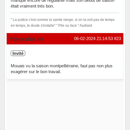
manque encore de régularité mais son début de saison
était vraiment très bon.
" La justice c'est comme la sainte vierge, si on la voit pas de temps
en temps, le doute s'installe"." Pile ou face " Audiard.
Hors ligne
Yoyoceltik Ier
06-02-2024 21:14:53
#23
Invité
Mouais vu la saison montpelliéraine, faut pas non plus
exagérer sur le bon travail.