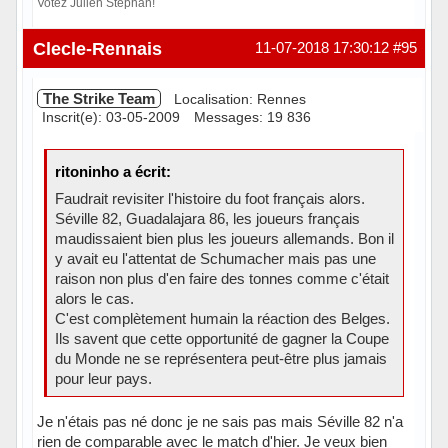
Votez Julien Stephan!
Hors ligne
Clecle-Rennais
11-07-2018 17:30:12
#95
The Strike Team
Localisation: Rennes
Inscrit(e): 03-05-2009
Messages: 19 836
ritoninho a écrit:
Faudrait revisiter l'histoire du foot français alors.
Séville 82, Guadalajara 86, les joueurs français
maudissaient bien plus les joueurs allemands. Bon il
y avait eu l'attentat de Schumacher mais pas une
raison non plus d'en faire des tonnes comme c'était
alors le cas.
C'est complètement humain la réaction des Belges.
Ils savent que cette opportunité de gagner la Coupe
du Monde ne se représentera peut-être plus jamais
pour leur pays.
Je n'étais pas né donc je ne sais pas mais Séville 82 n'a
rien de comparable avec le match d'hier. Je veux bien