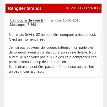
Hors ligne
Rangifer tarandi
11-07-2018 17:08:26
#93
Lamouchi du coach
Inscrit(e): 10-05-2016
Messages: 7 368
Non mais Séville 82 ne peut être comparé à rien du tout.
C’est un moment irréel.
Je n’ai pas souvenir de joueurs (attention, on parle bien
de joueurs) ayant un tel discours après une défaite. Pour
autant, je n’en veux pas aux Belges et je comprends ces
paroles sous le coup de la frustration.
Ils ne diraient peut-être pas la même chose aujourd’hui,
un peu moins à chaud.
Hors ligne