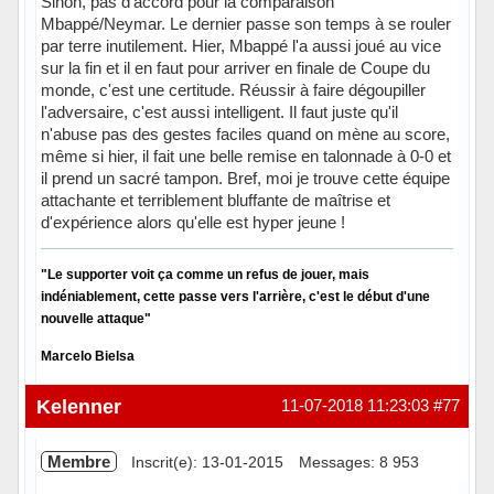
Sinon, pas d'accord pour la comparaison
Mbappé/Neymar. Le dernier passe son temps à se rouler
par terre inutilement. Hier, Mbappé l'a aussi joué au vice
sur la fin et il en faut pour arriver en finale de Coupe du
monde, c'est une certitude. Réussir à faire dégoupiller
l'adversaire, c'est aussi intelligent. Il faut juste qu'il
n'abuse pas des gestes faciles quand on mène au score,
même si hier, il fait une belle remise en talonnade à 0-0 et
il prend un sacré tampon. Bref, moi je trouve cette équipe
attachante et terriblement bluffante de maîtrise et
d'expérience alors qu'elle est hyper jeune !
"Le supporter voit ça comme un refus de jouer, mais
indéniablement, cette passe vers l'arrière, c'est le début d'une
nouvelle attaque"
Marcelo Bielsa
Hors ligne
Kelenner
11-07-2018 11:23:03
#77
Membre
Inscrit(e): 13-01-2015
Messages: 8 953