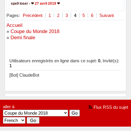
spell loser - ❤
27 avril 2019
❤
Hors ligne
Pages:
Précédent
1
2
3
4
5
6
Suivant
Accueil
»
Coupe du Monde 2018
»
Demi finale
Utilisateurs enregistrés en ligne dans ce sujet:
0
, Invité(s):
1
[Bot] ClaudeBot
aller à
Flux RSS du sujet