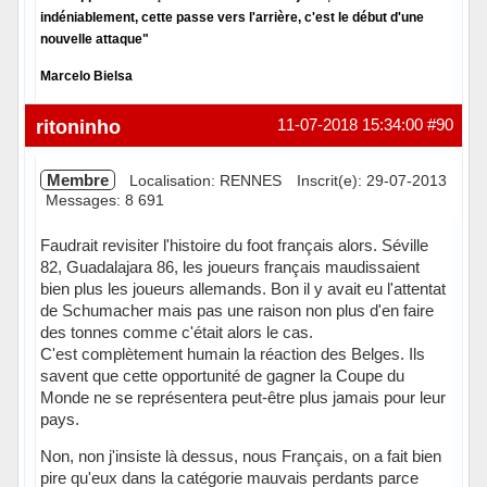
indéniablement, cette passe vers l'arrière, c'est le début d'une
nouvelle attaque"
Marcelo Bielsa
Hors ligne
ritoninho
11-07-2018 15:34:00
#90
Membre
Localisation: RENNES
Inscrit(e): 29-07-2013
Messages: 8 691
Faudrait revisiter l'histoire du foot français alors. Séville
82, Guadalajara 86, les joueurs français maudissaient
bien plus les joueurs allemands. Bon il y avait eu l'attentat
de Schumacher mais pas une raison non plus d'en faire
des tonnes comme c'était alors le cas.
C'est complètement humain la réaction des Belges. Ils
savent que cette opportunité de gagner la Coupe du
Monde ne se représentera peut-être plus jamais pour leur
pays.
Non, non j'insiste là dessus, nous Français, on a fait bien
pire qu'eux dans la catégorie mauvais perdants parce