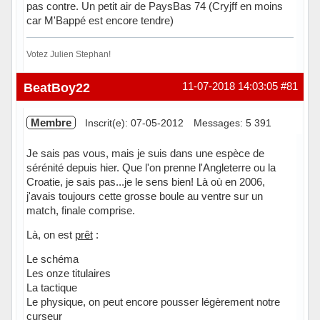
pas contre. Un petit air de PaysBas 74 (Cryjff en moins
car M'Bappé est encore tendre)
Votez Julien Stephan!
Hors ligne
BeatBoy22
11-07-2018 14:03:05
#81
Membre
Inscrit(e): 07-05-2012
Messages: 5 391
Je sais pas vous, mais je suis dans une espèce de
sérénité depuis hier. Que l'on prenne l'Angleterre ou la
Croatie, je sais pas...je le sens bien! Là où en 2006,
j'avais toujours cette grosse boule au ventre sur un
match, finale comprise.
Là, on est
prêt
:
Le schéma
Les onze titulaires
La tactique
Le physique, on peut encore pousser légèrement notre
curseur