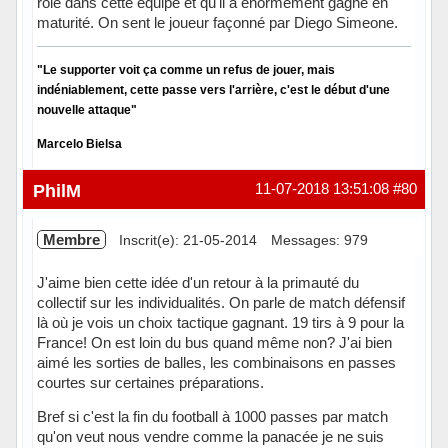
rôle dans cette équipe et qu'il a énormément gagné en
maturité. On sent le joueur façonné par Diego Simeone.
"Le supporter voit ça comme un refus de jouer, mais
indéniablement, cette passe vers l'arrière, c'est le début d'une
nouvelle attaque"
Marcelo Bielsa
Hors ligne
PhilM
11-07-2018 13:51:08
#80
Membre
Inscrit(e): 21-05-2014
Messages: 979
J'aime bien cette idée d'un retour à la primauté du
collectif sur les individualités. On parle de match défensif
là où je vois un choix tactique gagnant. 19 tirs à 9 pour la
France! On est loin du bus quand même non? J'ai bien
aimé les sorties de balles, les combinaisons en passes
courtes sur certaines préparations.
Bref si c'est la fin du football à 1000 passes par match
qu'on veut nous vendre comme la panacée je ne suis