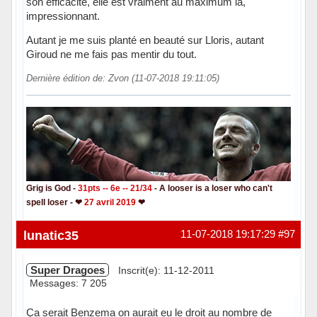
son efficacité, elle est vraiment au maximum là,
impressionnant.
Autant je me suis planté en beauté sur Lloris, autant
Giroud ne me fais pas mentir du tout.
Dernière édition de: Zvon (11-07-2018 19:11:05)
Grig is God -
31pts -- 6e -- 21/34
- A looser is a loser who can't
spell loser - ❤
27 avril 2019
❤
Hors ligne
lunatic35
11-07-2018 19:17:29
#97
Super Dragoes
Inscrit(e): 11-12-2011
Messages: 7 205
Ça serait Benzema on aurait eu le droit au nombre de