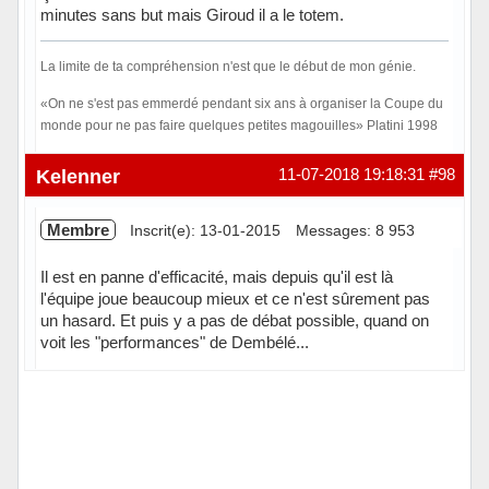
minutes sans but mais Giroud il a le totem.
La limite de ta compréhension n'est que le début de mon génie.
«On ne s'est pas emmerdé pendant six ans à organiser la Coupe du
monde pour ne pas faire quelques petites magouilles» Platini 1998
Hors ligne
Kelenner
11-07-2018 19:18:31
#98
Membre
Inscrit(e): 13-01-2015
Messages: 8 953
Il est en panne d'efficacité, mais depuis qu'il est là
l'équipe joue beaucoup mieux et ce n'est sûrement pas
un hasard. Et puis y a pas de débat possible, quand on
voit les "performances" de Dembélé...
Hors ligne