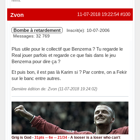
reins.
Hors ligne
Zvon
11-07-2018 19:22:54
#100
Bombe à retardement
Inscrit(e): 10-07-2006
Messages: 32 769
Plus utile pour le collectif que Benzema ? Tu regarde le
Real jouer parfois et regarde ce que fais dans le jeu
Benzema pour dire ça ?
Et puis bon, il est pas là Karim si ? Par contre, on a Fekir
sur le banc entre autres.
Dernière édition de: Zvon (11-07-2018 19:24:02)
Grig is God -
31pts -- 6e -- 21/34
- A looser is a loser who can't