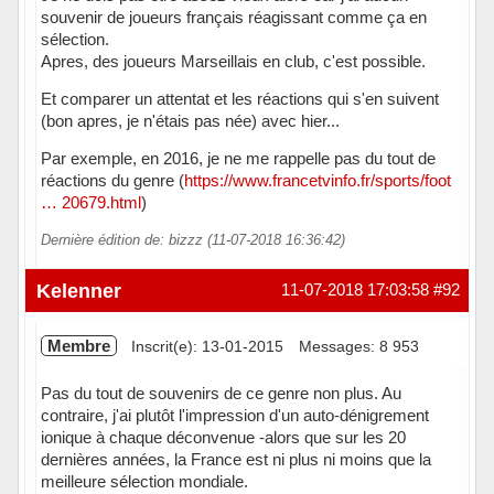
souvenir de joueurs français réagissant comme ça en
sélection.
Apres, des joueurs Marseillais en club, c'est possible.
Et comparer un attentat et les réactions qui s'en suivent
(bon apres, je n'étais pas née) avec hier...
Par exemple, en 2016, je ne me rappelle pas du tout de
réactions du genre (
https://www.francetvinfo.fr/sports/foot
… 20679.html
)
Dernière édition de: bizzz (11-07-2018 16:36:42)
Hors ligne
Kelenner
11-07-2018 17:03:58
#92
Membre
Inscrit(e): 13-01-2015
Messages: 8 953
Pas du tout de souvenirs de ce genre non plus. Au
contraire, j'ai plutôt l'impression d'un auto-dénigrement
ionique à chaque déconvenue -alors que sur les 20
dernières années, la France est ni plus ni moins que la
meilleure sélection mondiale.