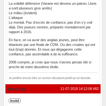
La solidité défensive (Varane est devenu un patron, Lloris
a sorti plusieurs gros arrêts)
Le milieu (évident)
L'attaque
Le mental. Pas d'excès de confiance, pas d'on s'y voit
déjà. Des joueurs sereins, préparés mentalement par
rapport à 2016.
En face, on va avoir des anglais jeunes, peut être
tétanisés par une finale de CDM. Ou des croates qui ont
tout (trop) donnés. Et nous qui dégageons cette
confiance, pas assimilable à de la suffisance.
2006 compris, je crois que nous n'avons jamais été si
proche de notre deuxième étoile.
Je préfère encore être un cochon décadent plutôt qu’un fasciste.
Hors ligne
Dark.City
11-07-2018 14:12:08
#82
Invité