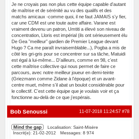
Je ne croyais pas non plus cette équipe capable d'autant
de maîtrise et de sérénité au vu des qualifs et des
matchs amicaux -comme quoi, il ne faut JAMAIS s'y fier,
car une CDM est une toute autre affaire. Varane est
vraiment devenu un patron, Umtiti a élevé son niveau de
concentration, Lloris est impérial (ils ont sérieusement élu
De Gea "meilleur" gardien de Premier League devant
Hugo ? Ca me paraît invraisemblable...), Pogba a mis de
côté les gri-gris pour se concentrer sur sa tâche, Matuidi
est égal à lui-même... D'ailleurs, comme en 98, c'est
cette maîtrise collective qui nous permet de faire ce
parcours, avec notre meilleur joueur en demi-teinte
(Griezmann comme Zidane à l'époque) et un avant-
centre muet, même s'il abat un boulot considérable pour
le collectif. C'est cette équipe que je voulais voir et ça
fonctionne au-delà de ce que j'espérais.
Hors ligne
Bob Senoussi
11-07-2018 11:24:57
#78
Mind the gap
Localisation: Saint-Misère
Inscrit(e): 21-02-2012
Messages: 8 974