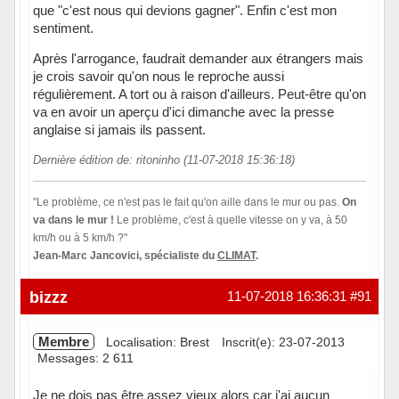
que "c'est nous qui devions gagner". Enfin c'est mon
sentiment.
Après l'arrogance, faudrait demander aux étrangers mais
je crois savoir qu'on nous le reproche aussi
régulièrement. A tort ou à raison d'ailleurs. Peut-être qu'on
va en avoir un aperçu d'ici dimanche avec la presse
anglaise si jamais ils passent.
Dernière édition de: ritoninho (11-07-2018 15:36:18)
"Le problème, ce n'est pas le fait qu'on aille dans le mur ou pas.
On
va dans le mur !
Le problème, c'est à quelle vitesse on y va, à 50
km/h ou à 5 km/h ?"
Jean-Marc Jancovici, spécialiste du
CLIMAT
.
Hors ligne
bizzz
11-07-2018 16:36:31
#91
Membre
Localisation: Brest
Inscrit(e): 23-07-2013
Messages: 2 611
Je ne dois pas être assez vieux alors car j'ai aucun