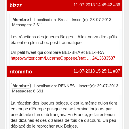
Hors ligne
bizzz
11-07-2018 14:49:42
#86
Membre
Localisation: Brest
Inscrit(e): 23-07-2013
Messages: 2 611
Les réactions des joueurs Belges... Allez on va dire qu'ils
étaient en plein choc post traumatique.
Un petit tweet qui compare BEL-BRA et BEL-FRA
https://twitter.com/LucarneOpposee/stat … 2413633537
Hors ligne
ritoninho
11-07-2018 15:25:11
#87
Membre
Localisation: RENNES
Inscrit(e): 29-07-2013
Messages: 8 691
La réaction des joueurs belges, c'est la même qu'on tient
en coupe d'Europe puisque ça se termine toujours par
une défaite d'un club français. En France, je l'ai entendu
des dizaines et des dizaines de fois ce discours. Un peu
déplacé de le reprocher aux Belges.