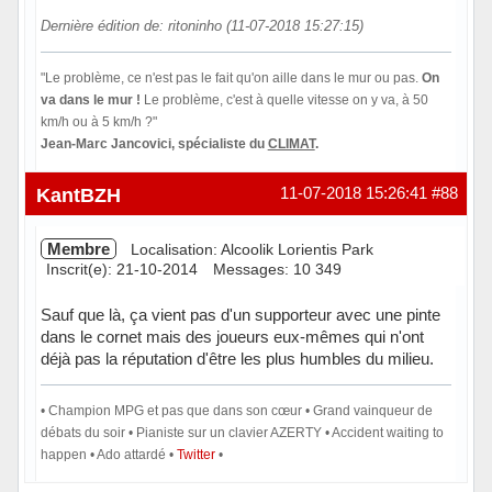
Dernière édition de: ritoninho (11-07-2018 15:27:15)
"Le problème, ce n'est pas le fait qu'on aille dans le mur ou pas.
On
va dans le mur !
Le problème, c'est à quelle vitesse on y va, à 50
km/h ou à 5 km/h ?"
Jean-Marc Jancovici, spécialiste du
CLIMAT
.
Hors ligne
KantBZH
11-07-2018 15:26:41
#88
Membre
Localisation: Alcoolik Lorientis Park
Inscrit(e): 21-10-2014
Messages: 10 349
Sauf que là, ça vient pas d'un supporteur avec une pinte
dans le cornet mais des joueurs eux-mêmes qui n'ont
déjà pas la réputation d'être les plus humbles du milieu.
• Champion MPG et pas que dans son cœur • Grand vainqueur de
débats du soir • Pianiste sur un clavier AZERTY • Accident waiting to
happen • Ado attardé •
Twitter
•