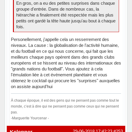
En gros, on a eu des petites surprises dans chaque
groupe d'entrée. Dans de nombreux cas, la
hiérarchie a finalement été respectée mais les plus
petits ont gardé la tête haute jusqu'au bout à chaque
fois.
Personellement, j'appelle cela un resserrement des
niveaux. La cause : la globalisation de l'activité humaine,
et du football en ce qui nous concerne, qui fait que les
meilleurs chaque pays opérent dans des grands clubs
européens et se hissent au niveau des internationaux des
"grands nations du football". Vous ajoutez à cela
l'émulation liée à cet événement planétaire et vous
obtenez le cocktail qui procure les "surprises" auxquelles
on assiste aujourd'hui
À chaque époque, il est des gens qui ne pensent pas comme tout le
monde, c’est à dire qui ne pensent pas comme ceux qui ne pensent
pas.
-Marguerite Yourcenar -
Hors ligne
Kelenner
29-06-2018 17:42:23
#253