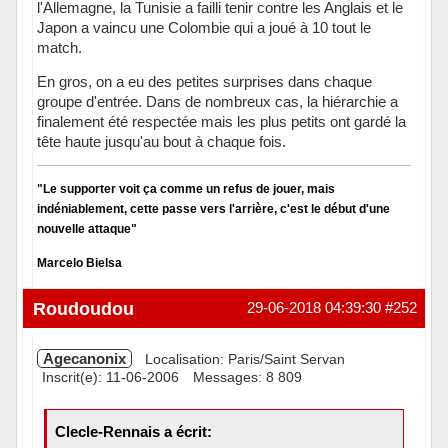
l'Allemagne, la Tunisie a failli tenir contre les Anglais et le
Japon a vaincu une Colombie qui a joué à 10 tout le
match.
En gros, on a eu des petites surprises dans chaque
groupe d'entrée. Dans de nombreux cas, la hiérarchie a
finalement été respectée mais les plus petits ont gardé la
tête haute jusqu'au bout à chaque fois.
"Le supporter voit ça comme un refus de jouer, mais
indéniablement, cette passe vers l'arrière, c'est le début d'une
nouvelle attaque"
Marcelo Bielsa
Hors ligne
Roudoudou
29-06-2018 04:39:30
#252
Agecanonix
Localisation: Paris/Saint Servan
Inscrit(e): 11-06-2006
Messages: 8 809
Clecle-Rennais a écrit: