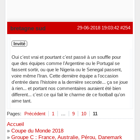
bretagne sud
29-06-2018 19:03:42
#254
Invité
Oui c'est vrai et pourtant c'est passé à un souffle pour
que des équipes comme l'Argentine ou le Portugal se
fassent sortir, ou que le Nigeria ou le Senegal passent,
voire même l'Iran. Cette dernière équipe a l'occasion
d'entrée dans l'histoire a la dernière seconde... ça se joue
à rien... et portant nos commentaires auraient été bien
different... c'est ce qui fait le charme de ce football qu'on
aime tant.
Pages:
Précédent
1
…
9
10
11
Accueil
»
Coupe du Monde 2018
»
Groupe C : France, Australie, Pérou, Danemark